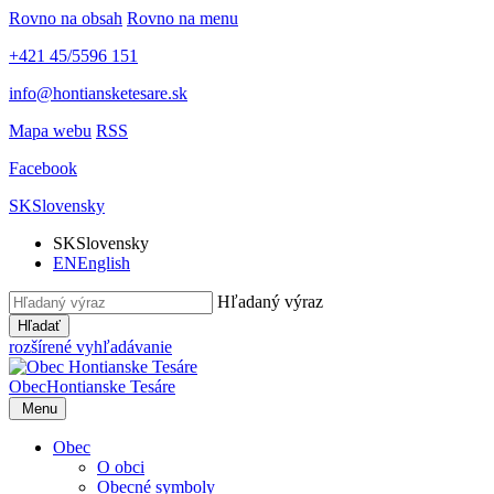
Rovno na obsah
Rovno na menu
+421 45/5596 151
info@hontiansketesare.sk
Mapa webu
RSS
Facebook
SK
Slovensky
SK
Slovensky
EN
English
Hľadaný výraz
Hľadať
rozšírené vyhľadávanie
Obec
Hontianske Tesáre
Menu
Obec
O obci
Obecné symboly