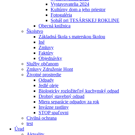
Vystavovatelia 2024
Kultúrny dom a jeho priestor
Fotogaléria
Sobáš pri TESÁRSKEJ ROKLINE
Obecná knižnica
Školstvo
Základná škola s materskou školou
Iné
Zmluvy
Faktúry
Objednávky
Služby občanom
Zmluvy Združenie Hont
Životné prostredie
Odpady
Jedlé oleje
Biologicky rozložiteľný kuchynský odpad
Drobný stavebný odpad
Miera separácie odpadov za rok
Invázne rastliny
STOP spaľovni
Civilná ochrana
test
Úrad
Aktuality