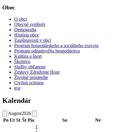
Obec
O obci
Obecné symboly
Demografia
História obce
Zaujímavosti v obci
Program hospodárskeho a sociálneho rozvoja
Program odpadového hospodárstva
Kultúra a šport
Školstvo
Služby občanom
Zmluvy Združenie Hont
Životné prostredie
Civilná ochrana
test
Kalendár
August
2026
Po
Ut
St
Št
Pia
So
Ne
1
1