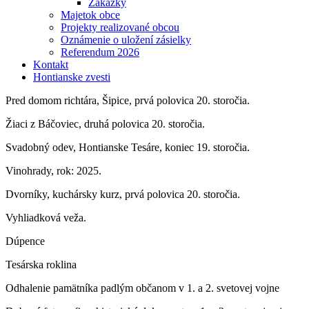
Zákazky
Majetok obce
Projekty realizované obcou
Oznámenie o uložení zásielky
Referendum 2026
Kontakt
Hontianske zvesti
Pred domom richtára, Šipice, prvá polovica 20. storočia.
Žiaci z Báčoviec, druhá polovica 20. storočia.
Svadobný odev, Hontianske Tesáre, koniec 19. storočia.
Vinohrady, rok: 2025.
Dvorníky, kuchársky kurz, prvá polovica 20. storočia.
Vyhliadková veža.
Dúpence
Tesárska roklina
Odhalenie pamätníka padlým občanom v 1. a 2. svetovej vojne