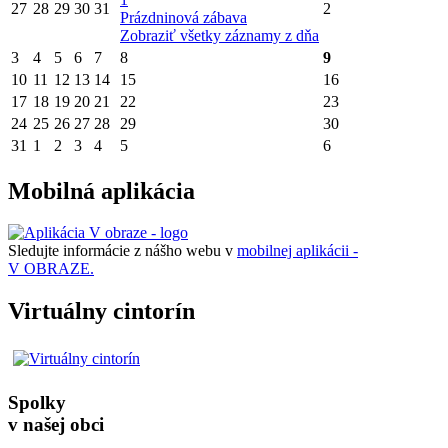
27
28
29
30
31
2
Prázdninová zábava
Zobraziť všetky záznamy z dňa
3
4
5
6
7
8
9
10
11
12
13
14
15
16
17
18
19
20
21
22
23
24
25
26
27
28
29
30
31
1
2
3
4
5
6
Mobilná aplikácia
Sledujte informácie z nášho webu v
mobilnej aplikácii -
V OBRAZE.
Virtuálny cintorín
Spolky
v našej obci