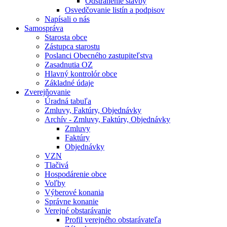
Odstránenie stavby
Osvedčovanie listín a podpisov
Napísali o nás
Samospráva
Starosta obce
Zástupca starostu
Poslanci Obecného zastupiteľstva
Zasadnutia OZ
Hlavný kontrolór obce
Základné údaje
Zverejňovanie
Úradná tabuľa
Zmluvy, Faktúry, Objednávky
Archív - Zmluvy, Faktúry, Objednávky
Zmluvy
Faktúry
Objednávky
VZN
Tlačivá
Hospodárenie obce
Voľby
Výberové konania
Správne konanie
Verejné obstarávanie
Profil verejného obstarávateľa