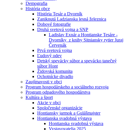
Demografia
História obce
História Tesár a Dvorník
Zaniknutá Ladzianska lesná železnica
Dobové fotografie
Druhá svetová vojna a SNP
Ladislav Exnár a Hontianske Tesáre -
Dvorníky z knihy Sitniansky rytier Juraj
Červenák
Prvá svetová vojna
Ľudový odev
Detský spevácky súbor a spevácko tanečný
súbor Hont
Židovská komunita
Ochotnícke divadlo
Zaujímavosti v obci
Program hospodárskeho a sociálneho rozvoja
Program odpadového hospodárstva
Kultúra a šport
Akcie v obci
Spoločenské organizácie
Hontiansky jarmok a Gulášmajster
Hontianska svadobná výstava
Hontianska svadobná výstava
Vystavovatelia 2025