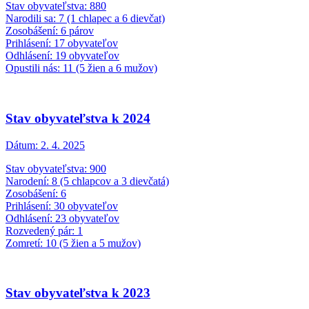
Stav obyvateľstva: 880
Narodili sa: 7 (1 chlapec a 6 dievčat)
Zosobášení: 6 párov
Prihlásení: 17 obyvateľov
Odhlásení: 19 obyvateľov
Opustili nás: 11 (5 žien a 6 mužov)
Stav obyvateľstva k 2024
Dátum:
2. 4. 2025
Stav obyvateľstva: 900
Narodení: 8 (5 chlapcov a 3 dievčatá)
Zosobášení: 6
Prihlásení: 30 obyvateľov
Odhlásení: 23 obyvateľov
Rozvedený pár: 1
Zomretí: 10 (5 žien a 5 mužov)
Stav obyvateľstva k 2023