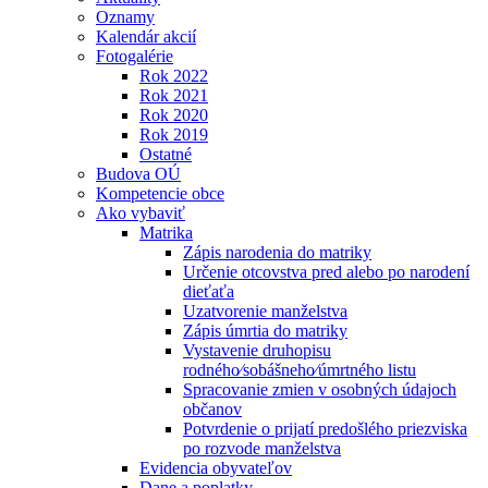
Oznamy
Kalendár akcií
Fotogalérie
Rok 2022
Rok 2021
Rok 2020
Rok 2019
Ostatné
Budova OÚ
Kompetencie obce
Ako vybaviť
Matrika
Zápis narodenia do matriky
Určenie otcovstva pred alebo po narodení
dieťaťa
Uzatvorenie manželstva
Zápis úmrtia do matriky
Vystavenie druhopisu
rodného⁄sobášneho⁄úmrtného listu
Spracovanie zmien v osobných údajoch
občanov
Potvrdenie o prijatí predošlého priezviska
po rozvode manželstva
Evidencia obyvateľov
Dane a poplatky