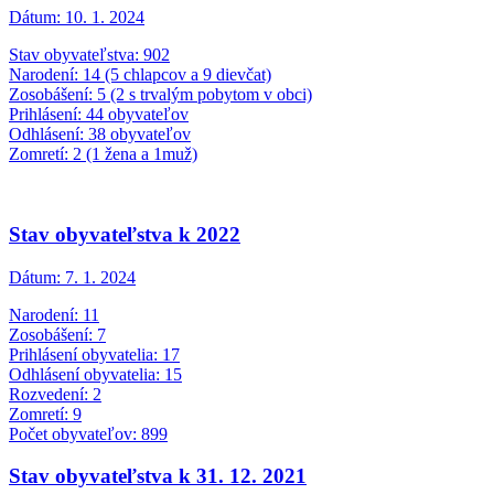
Dátum:
10. 1. 2024
Stav obyvateľstva: 902
Narodení: 14 (5 chlapcov a 9 dievčat)
Zosobášení: 5 (2 s trvalým pobytom v obci)
Prihlásení: 44 obyvateľov
Odhlásení: 38 obyvateľov
Zomretí: 2 (1 žena a 1muž)
Stav obyvateľstva k 2022
Dátum:
7. 1. 2024
Narodení: 11
Zosobášení: 7
Prihlásení obyvatelia: 17
Odhlásení obyvatelia: 15
Rozvedení: 2
Zomretí: 9
Počet obyvateľov: 899
Stav obyvateľstva k 31. 12. 2021