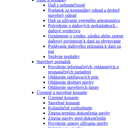
Daň z nehnuteľností
Poplatok za komunálny odpad a drobný
stavebný odpad
Daň za užívanie verejného priestranstva
Potvrdenie o daňových nedoplatkoch -
daňové svedectvo
Oznámenie o vzniku, zániku alebo zmene
daňovej povinnosti k dani za ubytovanie
Podávanie daňového priznania k dani za
psa
Správne poplatky
Stavebný poriadok
Povolenie informačných, reklamných a
propagačných zariadení
Ohlásenie udržiavacích prác
Ohlásenie drobnej stavby
Ohlásenie stavebných úprav
Územné a stavebné konanie
Územné konanie
Stavebné konanie
Kolaudačné rozhodnutie
Zmena termínu dokončenia stavby
Zmena stavby pred dokončením
Povolenie zmeny užívania stavby