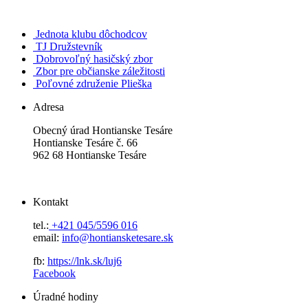
Jednota klubu dôchodcov
TJ Družstevník
Dobrovoľný hasičský zbor
Zbor pre občianske záležitosti
Poľovné združenie Plieška
Adresa
Obecný úrad Hontianske Tesáre
Hontianske Tesáre č. 66
962 68 Hontianske Tesáre
Kontakt
tel.:
+421 045/5596 016
email:
info@hontiansketesare.sk
fb:
https://lnk.sk/luj6
Facebook
Úradné hodiny