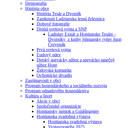
Demografia
História obce
História Tesár a Dvorník
Zaniknutá Ladzianska lesná železnica
Dobové fotografie
Druhá svetová vojna a SNP
Ladislav Exnár a Hontianske Tesáre -
Dvorníky z knihy Sitniansky rytier Juraj
Červenák
Prvá svetová vojna
Ľudový odev
Detský spevácky súbor a spevácko tanečný
súbor Hont
Židovská komunita
Ochotnícke divadlo
Zaujímavosti v obci
Program hospodárskeho a sociálneho rozvoja
Program odpadového hospodárstva
Kultúra a šport
Akcie v obci
Spoločenské organizácie
Hontiansky jarmok a Gulášmajster
Hontianska svadobná výstava
Hontianska svadobná výstava
Vystavovatelia 2025