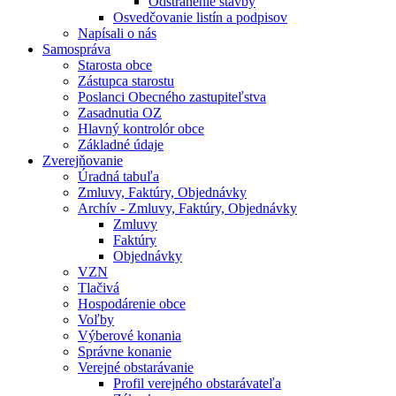
Odstránenie stavby
Osvedčovanie listín a podpisov
Napísali o nás
Samospráva
Starosta obce
Zástupca starostu
Poslanci Obecného zastupiteľstva
Zasadnutia OZ
Hlavný kontrolór obce
Základné údaje
Zverejňovanie
Úradná tabuľa
Zmluvy, Faktúry, Objednávky
Archív - Zmluvy, Faktúry, Objednávky
Zmluvy
Faktúry
Objednávky
VZN
Tlačivá
Hospodárenie obce
Voľby
Výberové konania
Správne konanie
Verejné obstarávanie
Profil verejného obstarávateľa