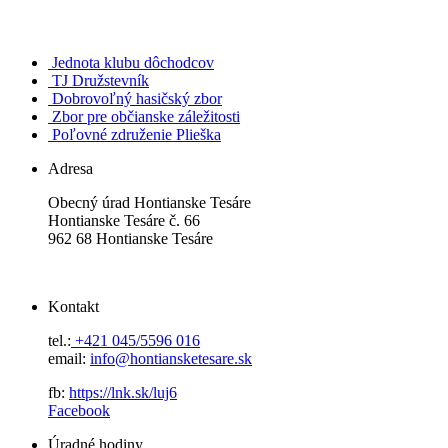
Jednota klubu dôchodcov
TJ Družstevník
Dobrovoľný hasičský zbor
Zbor pre občianske záležitosti
Poľovné združenie Plieška
Adresa
Obecný úrad Hontianske Tesáre
Hontianske Tesáre č. 66
962 68 Hontianske Tesáre
Kontakt
tel.:
+421 045/5596 016
email:
info@hontiansketesare.sk
fb:
https://lnk.sk/luj6
Facebook
Úradné hodiny