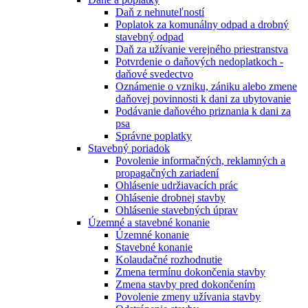
Daň z nehnuteľností
Poplatok za komunálny odpad a drobný
stavebný odpad
Daň za užívanie verejného priestranstva
Potvrdenie o daňových nedoplatkoch -
daňové svedectvo
Oznámenie o vzniku, zániku alebo zmene
daňovej povinnosti k dani za ubytovanie
Podávanie daňového priznania k dani za
psa
Správne poplatky
Stavebný poriadok
Povolenie informačných, reklamných a
propagačných zariadení
Ohlásenie udržiavacích prác
Ohlásenie drobnej stavby
Ohlásenie stavebných úprav
Územné a stavebné konanie
Územné konanie
Stavebné konanie
Kolaudačné rozhodnutie
Zmena termínu dokončenia stavby
Zmena stavby pred dokončením
Povolenie zmeny užívania stavby