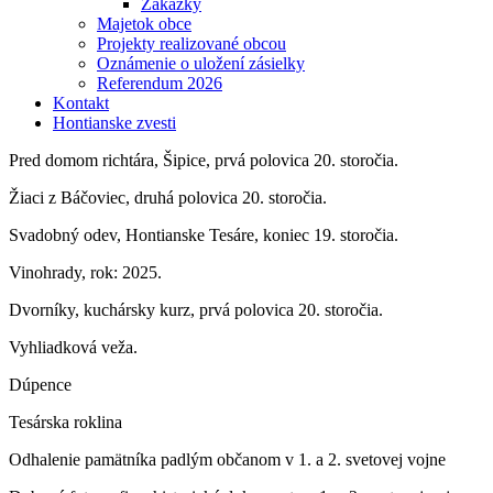
Zákazky
Majetok obce
Projekty realizované obcou
Oznámenie o uložení zásielky
Referendum 2026
Kontakt
Hontianske zvesti
Pred domom richtára, Šipice, prvá polovica 20. storočia.
Žiaci z Báčoviec, druhá polovica 20. storočia.
Svadobný odev, Hontianske Tesáre, koniec 19. storočia.
Vinohrady, rok: 2025.
Dvorníky, kuchársky kurz, prvá polovica 20. storočia.
Vyhliadková veža.
Dúpence
Tesárska roklina
Odhalenie pamätníka padlým občanom v 1. a 2. svetovej vojne