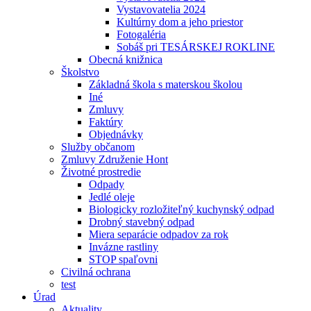
Vystavovatelia 2024
Kultúrny dom a jeho priestor
Fotogaléria
Sobáš pri TESÁRSKEJ ROKLINE
Obecná knižnica
Školstvo
Základná škola s materskou školou
Iné
Zmluvy
Faktúry
Objednávky
Služby občanom
Zmluvy Združenie Hont
Životné prostredie
Odpady
Jedlé oleje
Biologicky rozložiteľný kuchynský odpad
Drobný stavebný odpad
Miera separácie odpadov za rok
Invázne rastliny
STOP spaľovni
Civilná ochrana
test
Úrad
Aktuality