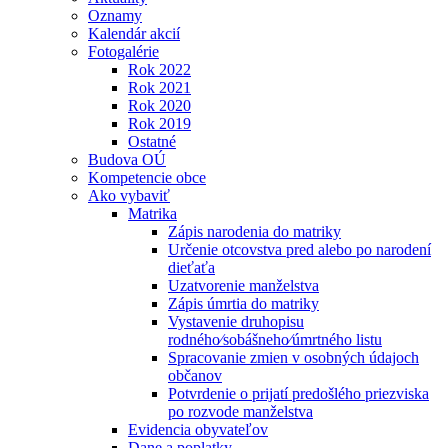
Oznamy
Kalendár akcií
Fotogalérie
Rok 2022
Rok 2021
Rok 2020
Rok 2019
Ostatné
Budova OÚ
Kompetencie obce
Ako vybaviť
Matrika
Zápis narodenia do matriky
Určenie otcovstva pred alebo po narodení
dieťaťa
Uzatvorenie manželstva
Zápis úmrtia do matriky
Vystavenie druhopisu
rodného⁄sobášneho⁄úmrtného listu
Spracovanie zmien v osobných údajoch
občanov
Potvrdenie o prijatí predošlého priezviska
po rozvode manželstva
Evidencia obyvateľov
Dane a poplatky