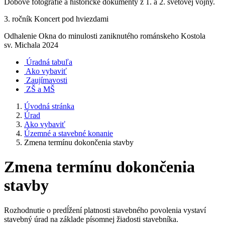
Dobové fotografie a historické dokumenty z 1. a 2. svetovej vojny.
3. ročník Koncert pod hviezdami
Odhalenie Okna do minulosti zaniknutého románskeho Kostola
sv. Michala 2024
Úradná tabuľa
Ako vybaviť
Zaujímavosti
ZŠ a MŠ
Úvodná stránka
Úrad
Ako vybaviť
Územné a stavebné konanie
Zmena termínu dokončenia stavby
Zmena termínu dokončenia
stavby
Rozhodnutie o predĺžení platnosti stavebného povolenia vystaví
stavebný úrad na základe písomnej žiadosti stavebníka.