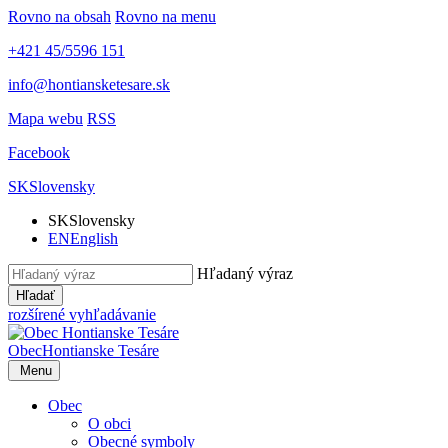
Rovno na obsah
Rovno na menu
+421 45/5596 151
info@hontiansketesare.sk
Mapa webu
RSS
Facebook
SK
Slovensky
SK
Slovensky
EN
English
Hľadaný výraz
Hľadať
rozšírené vyhľadávanie
Obec
Hontianske Tesáre
Menu
Obec
O obci
Obecné symboly