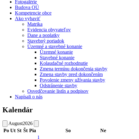
Fotogalérie
Budova OÚ
Kompetencie obce
Ako vybaviť
Matrika
Evidencia obyvateľov
Dane a poplatky
Stavebný poriadok
Územné a stavebné konanie
Územné konanie
Stavebné konanie
Kolaudačné rozhodnutie
Zmena termínu dokončenia stavby
Zmena stavby pred dokončením
Povolenie zmeny užívania stavby
Odstránenie stavby
Osvedčovanie listín a podpisov
Napísali o nás
Kalendár
August
2026
Po
Ut
St
Št
Pia
So
Ne
1