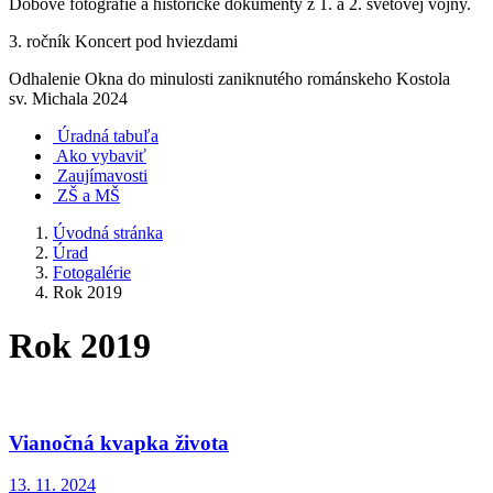
Dobové fotografie a historické dokumenty z 1. a 2. svetovej vojny.
3. ročník Koncert pod hviezdami
Odhalenie Okna do minulosti zaniknutého románskeho Kostola
sv. Michala 2024
Úradná tabuľa
Ako vybaviť
Zaujímavosti
ZŠ a MŠ
Úvodná stránka
Úrad
Fotogalérie
Rok 2019
Rok 2019
Vianočná kvapka života
13. 11. 2024