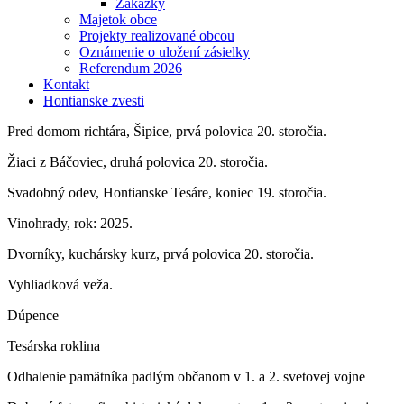
Zákazky
Majetok obce
Projekty realizované obcou
Oznámenie o uložení zásielky
Referendum 2026
Kontakt
Hontianske zvesti
Pred domom richtára, Šipice, prvá polovica 20. storočia.
Žiaci z Báčoviec, druhá polovica 20. storočia.
Svadobný odev, Hontianske Tesáre, koniec 19. storočia.
Vinohrady, rok: 2025.
Dvorníky, kuchársky kurz, prvá polovica 20. storočia.
Vyhliadková veža.
Dúpence
Tesárska roklina
Odhalenie pamätníka padlým občanom v 1. a 2. svetovej vojne