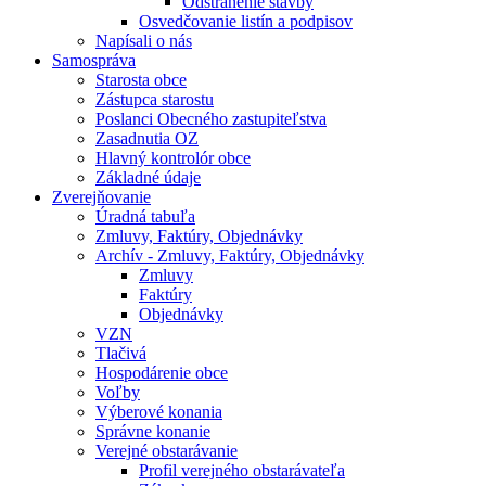
Odstránenie stavby
Osvedčovanie listín a podpisov
Napísali o nás
Samospráva
Starosta obce
Zástupca starostu
Poslanci Obecného zastupiteľstva
Zasadnutia OZ
Hlavný kontrolór obce
Základné údaje
Zverejňovanie
Úradná tabuľa
Zmluvy, Faktúry, Objednávky
Archív - Zmluvy, Faktúry, Objednávky
Zmluvy
Faktúry
Objednávky
VZN
Tlačivá
Hospodárenie obce
Voľby
Výberové konania
Správne konanie
Verejné obstarávanie
Profil verejného obstarávateľa