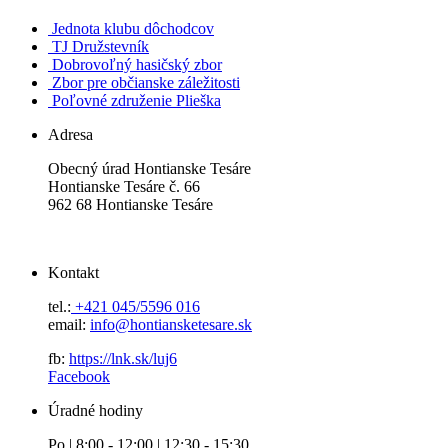
Jednota klubu dôchodcov
TJ Družstevník
Dobrovoľný hasičský zbor
Zbor pre občianske záležitosti
Poľovné združenie Plieška
Adresa
Obecný úrad Hontianske Tesáre
Hontianske Tesáre č. 66
962 68 Hontianske Tesáre
Kontakt
tel.:
+421 045/5596 016
email:
info@hontiansketesare.sk
fb:
https://lnk.sk/luj6
Facebook
Úradné hodiny
Po | 8:00 - 12:00 | 12:30 - 15:30