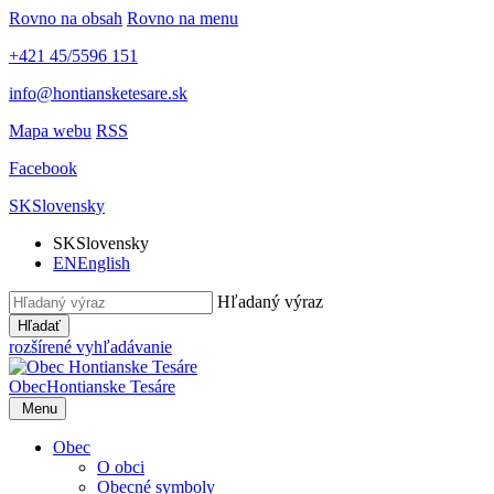
Rovno na obsah
Rovno na menu
+421 45/5596 151
info@hontiansketesare.sk
Mapa webu
RSS
Facebook
SK
Slovensky
SK
Slovensky
EN
English
Hľadaný výraz
Hľadať
rozšírené vyhľadávanie
Obec
Hontianske Tesáre
Menu
Obec
O obci
Obecné symboly