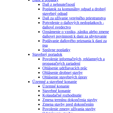
Daň z nehnuteľností
Poplatok za komunálny odpad a drobný
stavebný odpad
Daň za užívanie verejného priestranstva
Potvrdenie o daňových nedoplatkoch -
daňové svedectvo
Oznámenie o vzniku, zániku alebo zmene
daňovej povinnosti k dani za ubytovanie
Podávanie daňového priznania k dani za
psa
Správne poplatky
Stavebný poriadok
Povolenie informačných, reklamných a
propagačných zariadení
Ohlásenie udržiavacích prác
Ohlásenie drobnej stavby
Ohlásenie stavebných úprav
Územné a stavebné konanie
Územné konanie
Stavebné konanie
Kolaudačné rozhodnutie
Zmena termínu dokončenia stavby
Zmena stavby pred dokončením
Povolenie zmeny užívania stavby