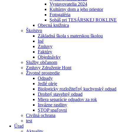
Vystavovatelia 2024
Kultúrny dom a jeho priestor
Fotogaléria
Sobáš pri TESÁRSKEJ ROKLINE
Obecná knižnica
Školstvo
Základná škola s materskou školou
Iné
Zmluvy
Faktúry
Objednávky
Služby občanom
Zmluvy Združenie Hont
Životné prostredie
Odpady
Jedlé oleje
Biologicky rozložiteľný kuchynský odpad
Drobný stavebný odpad
Miera separácie odpadov za rok
Invázne rastliny
STOP spaľovni
Civilná ochrana
test
Úrad
Aktuality