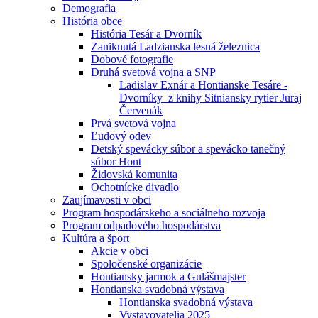
Demografia
História obce
História Tesár a Dvorník
Zaniknutá Ladzianska lesná železnica
Dobové fotografie
Druhá svetová vojna a SNP
Ladislav Exnár a Hontianske Tesáre -
Dvorníky z knihy Sitniansky rytier Juraj
Červenák
Prvá svetová vojna
Ľudový odev
Detský spevácky súbor a spevácko tanečný
súbor Hont
Židovská komunita
Ochotnícke divadlo
Zaujímavosti v obci
Program hospodárskeho a sociálneho rozvoja
Program odpadového hospodárstva
Kultúra a šport
Akcie v obci
Spoločenské organizácie
Hontiansky jarmok a Gulášmajster
Hontianska svadobná výstava
Hontianska svadobná výstava
Vystavovatelia 2025