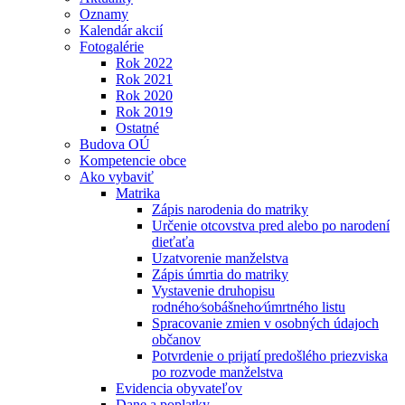
Oznamy
Kalendár akcií
Fotogalérie
Rok 2022
Rok 2021
Rok 2020
Rok 2019
Ostatné
Budova OÚ
Kompetencie obce
Ako vybaviť
Matrika
Zápis narodenia do matriky
Určenie otcovstva pred alebo po narodení
dieťaťa
Uzatvorenie manželstva
Zápis úmrtia do matriky
Vystavenie druhopisu
rodného⁄sobášneho⁄úmrtného listu
Spracovanie zmien v osobných údajoch
občanov
Potvrdenie o prijatí predošlého priezviska
po rozvode manželstva
Evidencia obyvateľov
Dane a poplatky