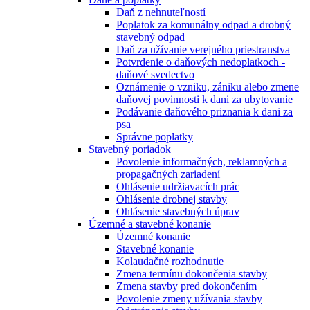
Daň z nehnuteľností
Poplatok za komunálny odpad a drobný
stavebný odpad
Daň za užívanie verejného priestranstva
Potvrdenie o daňových nedoplatkoch -
daňové svedectvo
Oznámenie o vzniku, zániku alebo zmene
daňovej povinnosti k dani za ubytovanie
Podávanie daňového priznania k dani za
psa
Správne poplatky
Stavebný poriadok
Povolenie informačných, reklamných a
propagačných zariadení
Ohlásenie udržiavacích prác
Ohlásenie drobnej stavby
Ohlásenie stavebných úprav
Územné a stavebné konanie
Územné konanie
Stavebné konanie
Kolaudačné rozhodnutie
Zmena termínu dokončenia stavby
Zmena stavby pred dokončením
Povolenie zmeny užívania stavby