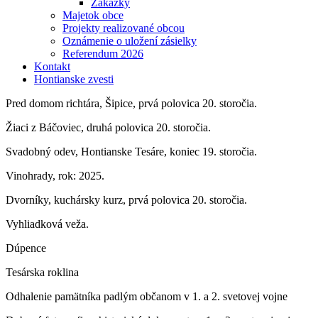
Zákazky
Majetok obce
Projekty realizované obcou
Oznámenie o uložení zásielky
Referendum 2026
Kontakt
Hontianske zvesti
Pred domom richtára, Šipice, prvá polovica 20. storočia.
Žiaci z Báčoviec, druhá polovica 20. storočia.
Svadobný odev, Hontianske Tesáre, koniec 19. storočia.
Vinohrady, rok: 2025.
Dvorníky, kuchársky kurz, prvá polovica 20. storočia.
Vyhliadková veža.
Dúpence
Tesárska roklina
Odhalenie pamätníka padlým občanom v 1. a 2. svetovej vojne