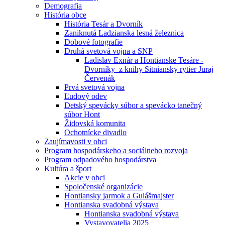
Demografia
História obce
História Tesár a Dvorník
Zaniknutá Ladzianska lesná železnica
Dobové fotografie
Druhá svetová vojna a SNP
Ladislav Exnár a Hontianske Tesáre -
Dvorníky z knihy Sitniansky rytier Juraj
Červenák
Prvá svetová vojna
Ľudový odev
Detský spevácky súbor a spevácko tanečný
súbor Hont
Židovská komunita
Ochotnícke divadlo
Zaujímavosti v obci
Program hospodárskeho a sociálneho rozvoja
Program odpadového hospodárstva
Kultúra a šport
Akcie v obci
Spoločenské organizácie
Hontiansky jarmok a Gulášmajster
Hontianska svadobná výstava
Hontianska svadobná výstava
Vystavovatelia 2025