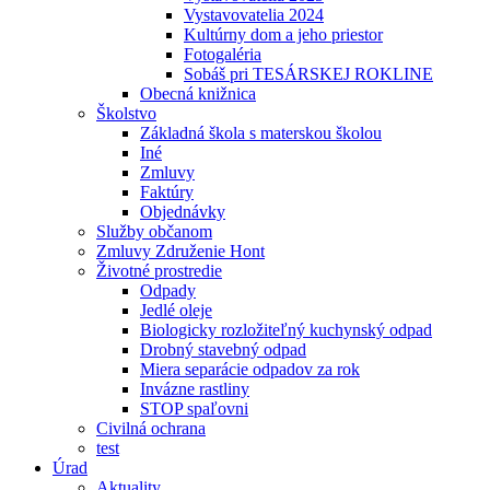
Vystavovatelia 2024
Kultúrny dom a jeho priestor
Fotogaléria
Sobáš pri TESÁRSKEJ ROKLINE
Obecná knižnica
Školstvo
Základná škola s materskou školou
Iné
Zmluvy
Faktúry
Objednávky
Služby občanom
Zmluvy Združenie Hont
Životné prostredie
Odpady
Jedlé oleje
Biologicky rozložiteľný kuchynský odpad
Drobný stavebný odpad
Miera separácie odpadov za rok
Invázne rastliny
STOP spaľovni
Civilná ochrana
test
Úrad
Aktuality