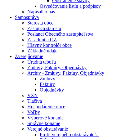
Odstránenie stavby
Osvedčovanie listín a podpisov
Napísali o nás
Samospráva
Starosta obce
Zástupca starostu
Poslanci Obecného zastupiteľstva
Zasadnutia OZ
Hlavný kontrolór obce
Základné údaje
Zverejňovanie
Úradná tabuľa
Zmluvy, Faktúry, Objednávky
Archív - Zmluvy, Faktúry, Objednávky
Zmluvy
Faktúry
Objednávky
VZN
Tlačivá
Hospodárenie obce
Voľby
Výberové konania
Správne konanie
Verejné obstarávanie
Profil verejného obstarávateľa