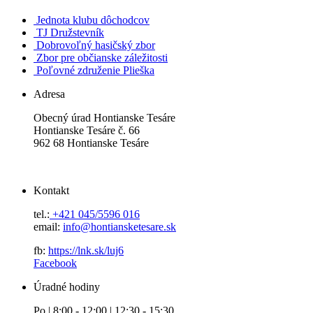
Jednota klubu dôchodcov
TJ Družstevník
Dobrovoľný hasičský zbor
Zbor pre občianske záležitosti
Poľovné združenie Plieška
Adresa
Obecný úrad Hontianske Tesáre
Hontianske Tesáre č. 66
962 68 Hontianske Tesáre
Kontakt
tel.:
+421 045/5596 016
email:
info@hontiansketesare.sk
fb:
https://lnk.sk/luj6
Facebook
Úradné hodiny
Po | 8:00 - 12:00 | 12:30 - 15:30