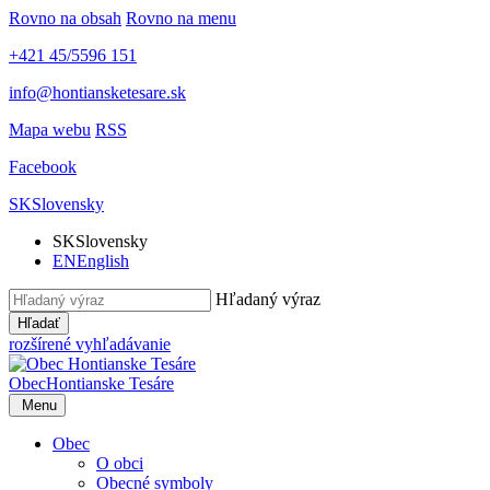
Rovno na obsah
Rovno na menu
+421 45/5596 151
info@hontiansketesare.sk
Mapa webu
RSS
Facebook
SK
Slovensky
SK
Slovensky
EN
English
Hľadaný výraz
Hľadať
rozšírené vyhľadávanie
Obec
Hontianske Tesáre
Menu
Obec
O obci
Obecné symboly