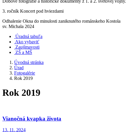
Dobové fotografie a historické dokumenty z 1. a 2. svetovej vojny.
3. ročník Koncert pod hviezdami
Odhalenie Okna do minulosti zaniknutého románskeho Kostola
sv. Michala 2024
Úradná tabuľa
Ako vybaviť
Zaujímavosti
ZŠ a MŠ
Úvodná stránka
Úrad
Fotogalérie
Rok 2019
Rok 2019
Vianočná kvapka života
13. 11. 2024