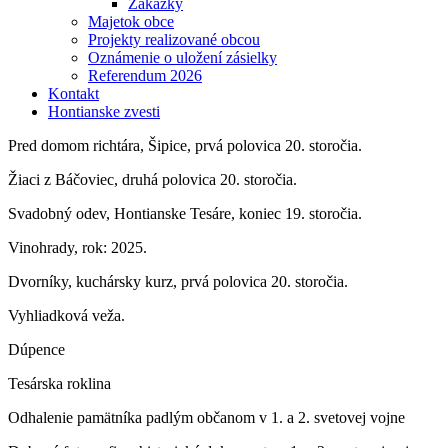
Zákazky
Majetok obce
Projekty realizované obcou
Oznámenie o uložení zásielky
Referendum 2026
Kontakt
Hontianske zvesti
Pred domom richtára, Šipice, prvá polovica 20. storočia.
Žiaci z Báčoviec, druhá polovica 20. storočia.
Svadobný odev, Hontianske Tesáre, koniec 19. storočia.
Vinohrady, rok: 2025.
Dvorníky, kuchársky kurz, prvá polovica 20. storočia.
Vyhliadková veža.
Dúpence
Tesárska roklina
Odhalenie pamätníka padlým občanom v 1. a 2. svetovej vojne