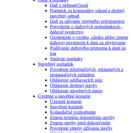
Daň z nehnuteľností
Poplatok za komunálny odpad a drobný
stavebný odpad
Daň za užívanie verejného priestranstva
Potvrdenie o daňových nedoplatkoch -
daňové svedectvo
Oznámenie o vzniku, zániku alebo zmene
daňovej povinnosti k dani za ubytovanie
Podávanie daňového priznania k dani za
psa
Správne poplatky
Stavebný poriadok
Povolenie informačných, reklamných a
propagačných zariadení
Ohlásenie udržiavacích prác
Ohlásenie drobnej stavby
Ohlásenie stavebných úprav
Územné a stavebné konanie
Územné konanie
Stavebné konanie
Kolaudačné rozhodnutie
Zmena termínu dokončenia stavby
Zmena stavby pred dokončením
Povolenie zmeny užívania stavby