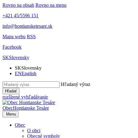
Rovno na obsah
Rovno na menu
+421 45/5596 151
info@hontiansketesare.sk
Mapa webu
RSS
Facebook
SK
Slovensky
SK
Slovensky
EN
English
Hľadaný výraz
Hľadať
rozšírené vyhľadávanie
Obec
Hontianske Tesáre
Menu
Obec
O obci
Obecné symboly