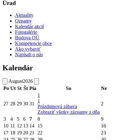
Úrad
Aktuality
Oznamy
Kalendár akcií
Fotogalérie
Budova OÚ
Kompetencie obce
Ako vybaviť
Napísali o nás
Kalendár
August
2026
Po
Ut
St
Št
Pia
So
Ne
1
1
27
28
29
30
31
2
Prázdninová zábava
Zobraziť všetky záznamy z dňa
3
4
5
6
7
8
9
10
11
12
13
14
15
16
17
18
19
20
21
22
23
24
25
26
27
28
29
30