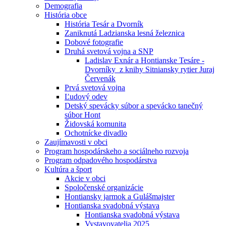
Demografia
História obce
História Tesár a Dvorník
Zaniknutá Ladzianska lesná železnica
Dobové fotografie
Druhá svetová vojna a SNP
Ladislav Exnár a Hontianske Tesáre -
Dvorníky z knihy Sitniansky rytier Juraj
Červenák
Prvá svetová vojna
Ľudový odev
Detský spevácky súbor a spevácko tanečný
súbor Hont
Židovská komunita
Ochotnícke divadlo
Zaujímavosti v obci
Program hospodárskeho a sociálneho rozvoja
Program odpadového hospodárstva
Kultúra a šport
Akcie v obci
Spoločenské organizácie
Hontiansky jarmok a Gulášmajster
Hontianska svadobná výstava
Hontianska svadobná výstava
Vystavovatelia 2025