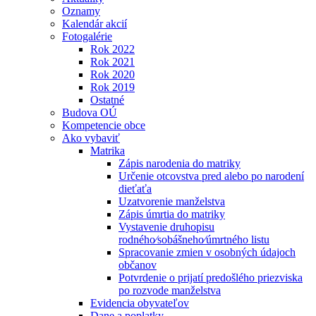
Oznamy
Kalendár akcií
Fotogalérie
Rok 2022
Rok 2021
Rok 2020
Rok 2019
Ostatné
Budova OÚ
Kompetencie obce
Ako vybaviť
Matrika
Zápis narodenia do matriky
Určenie otcovstva pred alebo po narodení
dieťaťa
Uzatvorenie manželstva
Zápis úmrtia do matriky
Vystavenie druhopisu
rodného⁄sobášneho⁄úmrtného listu
Spracovanie zmien v osobných údajoch
občanov
Potvrdenie o prijatí predošlého priezviska
po rozvode manželstva
Evidencia obyvateľov
Dane a poplatky