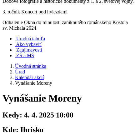
Dobové fotografie a historické dokumenty z 1. a 2. svetovej vojny.
3. ročník Koncert pod hviezdami
Odhalenie Okna do minulosti zaniknutého románskeho Kostola
sv. Michala 2024
Úradná tabuľa
Ako vybaviť
Zaujímavosti
ZŠ a MŠ
Úvodná stránka
Úrad
Kalendár akcií
Vynášanie Moreny
Vynášanie Moreny
Kedy:
4. 4. 2025 10:00
Kde:
Ihrisko