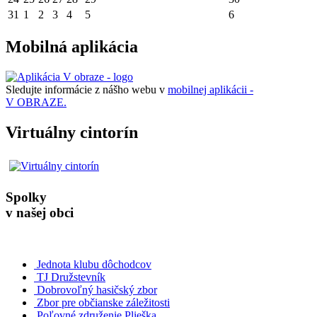
31
1
2
3
4
5
6
Mobilná aplikácia
Sledujte informácie z nášho webu v
mobilnej aplikácii -
V OBRAZE.
Virtuálny cintorín
Spolky
v našej obci
Jednota klubu dôchodcov
TJ Družstevník
Dobrovoľný hasičský zbor
Zbor pre občianske záležitosti
Poľovné združenie Plieška