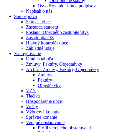
Odstránenie stavby
Osvedčovanie listín a podpisov
Napísali o nás
Samospráva
Starosta obce
Zástupca starostu
Poslanci Obecného zastupiteľstva
Zasadnutia OZ
Hlavný kontrolór obce
Základné údaje
Zverejňovanie
Úradná tabuľa
Zmluvy, Faktúry, Objednávky
Archív - Zmluvy, Faktúry, Objednávky
Zmluvy
Faktúry
Objednávky
VZN
Tlačivá
Hospodárenie obce
Voľby
Výberové konania
Správne konanie
Verejné obstarávanie
Profil verejného obstarávateľa