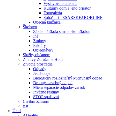
Vystavovatelia 2024
Kultúrny dom a jeho priestor
Fotogaléria
Sobáš pri TESÁRSKEJ ROKLINE
Obecná knižnica
Školstvo
Základná škola s materskou školou
Iné
Zmluvy
Faktúry
Objednávky
Služby občanom
Zmluvy Združenie Hont
Životné prostredie
Odpady
Jedlé oleje
Biologicky rozložiteľný kuchynský odpad
Drobný stavebný odpad
Miera separácie odpadov za rok
Invázne rastliny
STOP spaľovni
Civilná ochrana
test
Úrad
Aktuality