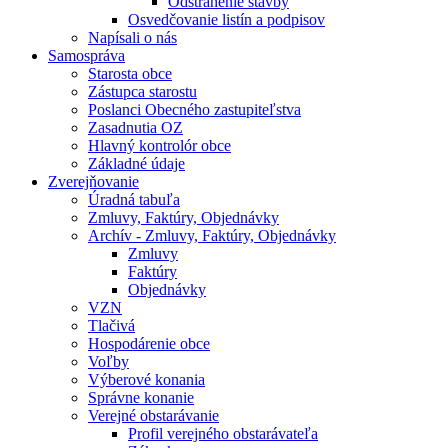
Odstránenie stavby
Osvedčovanie listín a podpisov
Napísali o nás
Samospráva
Starosta obce
Zástupca starostu
Poslanci Obecného zastupiteľstva
Zasadnutia OZ
Hlavný kontrolór obce
Základné údaje
Zverejňovanie
Úradná tabuľa
Zmluvy, Faktúry, Objednávky
Archív - Zmluvy, Faktúry, Objednávky
Zmluvy
Faktúry
Objednávky
VZN
Tlačivá
Hospodárenie obce
Voľby
Výberové konania
Správne konanie
Verejné obstarávanie
Profil verejného obstarávateľa