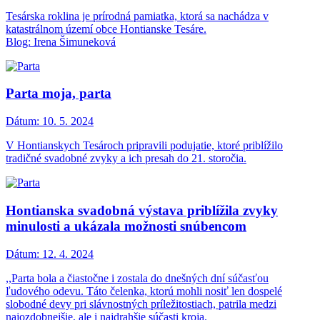
Tesárska roklina je prírodná pamiatka, ktorá sa nachádza v
katastrálnom území obce Hontianske Tesáre.
Blog: Irena Šimuneková
Parta moja, parta
Dátum:
10. 5. 2024
V Hontianskych Tesároch pripravili podujatie, ktoré priblížilo
tradičné svadobné zvyky a ich presah do 21. storočia.
Hontianska svadobná výstava priblížila zvyky
minulosti a ukázala možnosti snúbencom
Dátum:
12. 4. 2024
,,Parta bola a čiastočne i zostala do dnešných dní súčasťou
ľudového odevu. Táto čelenka, ktorú mohli nosiť len dospelé
slobodné devy pri slávnostných príležitostiach, patrila medzi
najozdobnejšie, ale i najdrahšie súčasti kroja.