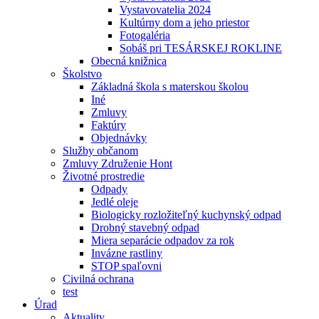
Vystavovatelia 2024
Kultúrny dom a jeho priestor
Fotogaléria
Sobáš pri TESÁRSKEJ ROKLINE
Obecná knižnica
Školstvo
Základná škola s materskou školou
Iné
Zmluvy
Faktúry
Objednávky
Služby občanom
Zmluvy Združenie Hont
Životné prostredie
Odpady
Jedlé oleje
Biologicky rozložiteľný kuchynský odpad
Drobný stavebný odpad
Miera separácie odpadov za rok
Invázne rastliny
STOP spaľovni
Civilná ochrana
test
Úrad
Aktuality