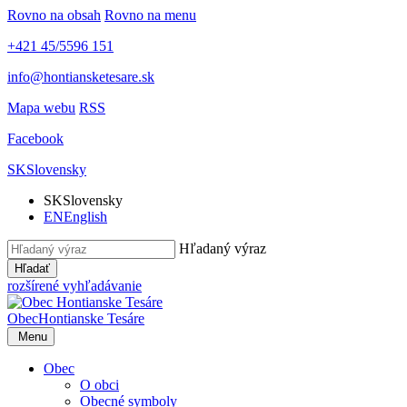
Rovno na obsah
Rovno na menu
+421 45/5596 151
info@hontiansketesare.sk
Mapa webu
RSS
Facebook
SK
Slovensky
SK
Slovensky
EN
English
Hľadaný výraz
Hľadať
rozšírené vyhľadávanie
Obec
Hontianske Tesáre
Menu
Obec
O obci
Obecné symboly