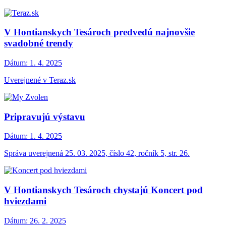
V Hontianskych Tesároch predvedú najnovšie
svadobné trendy
Dátum:
1. 4. 2025
Uverejnené v Teraz.sk
Pripravujú výstavu
Dátum:
1. 4. 2025
Správa uverejnená 25. 03. 2025, číslo 42, ročník 5, str. 26.
V Hontianskych Tesároch chystajú Koncert pod
hviezdami
Dátum:
26. 2. 2025