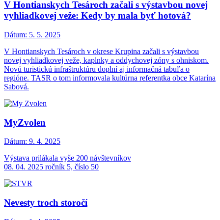
V Hontianskych Tesároch začali s výstavbou novej
vyhliadkovej veže: Kedy by mala byť hotová?
Dátum:
5. 5. 2025
V Hontianskych Tesároch v okrese Krupina začali s výstavbou
novej vyhliadkovej veže, kaplnky a oddychovej zóny s ohniskom.
Novú turistickú infraštruktúru doplní aj informačná tabuľa o
regióne. TASR o tom informovala kultúrna referentka obce Katarína
Sabová.
MyZvolen
Dátum:
9. 4. 2025
Výstava prilákala vyše 200 návštevníkov
08. 04. 2025 ročník 5, číslo 50
Nevesty troch storočí