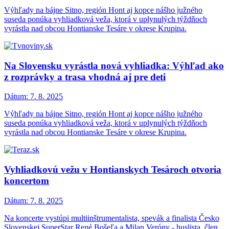
Výhľady na bájne Sitno, región Hont aj kopce nášho južného
suseda ponúka vyhliadková veža, ktorá v uplynulých týždňoch
vyrástla nad obcou Hontianske Tesáre v okrese Krupina.
Na Slovensku vyrástla nová vyhliadka: Výhľad ako
z rozprávky a trasa vhodná aj pre deti
Dátum:
7. 8. 2025
Výhľady na bájne Sitno, región Hont aj kopce nášho južného
suseda ponúka vyhliadková veža, ktorá v uplynulých týždňoch
vyrástla nad obcou Hontianske Tesáre v okrese Krupina.
Vyhliadkovú vežu v Hontianskych Tesároch otvoria
koncertom
Dátum:
7. 8. 2025
Na koncerte vystúpi multiinštrumentalista, spevák a finalista Česko
Slovenskej SuperStar René Bošeľa a Milan Veróny - huslista, člen