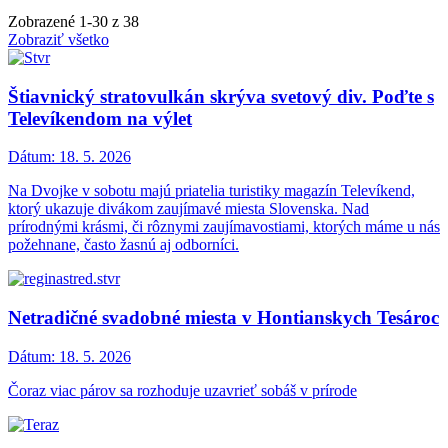
Zobrazené
1
-
30
z 38
Zobraziť všetko
Štiavnický stratovulkán skrýva svetový div. Poďte s
Televíkendom na výlet
Dátum:
18. 5. 2026
Na Dvojke v sobotu majú priatelia turistiky magazín Televíkend,
ktorý ukazuje divákom zaujímavé miesta Slovenska. Nad
prírodnými krásmi, či rôznymi zaujímavostiami, ktorých máme u nás
požehnane, často žasnú aj odborníci.
Netradičné svadobné miesta v Hontianskych Tesároc
Dátum:
18. 5. 2026
Čoraz viac párov sa rozhoduje uzavrieť sobáš v prírode