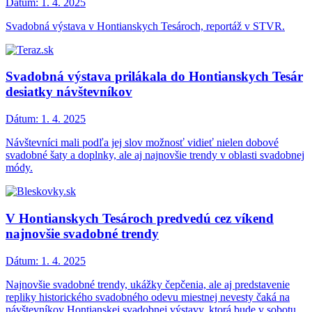
Dátum:
1. 4. 2025
Svadobná výstava v Hontianskych Tesároch, reportáž v STVR.
Svadobná výstava prilákala do Hontianskych Tesár
desiatky návštevníkov
Dátum:
1. 4. 2025
Návštevníci mali podľa jej slov možnosť vidieť nielen dobové
svadobné šaty a doplnky, ale aj najnovšie trendy v oblasti svadobnej
módy.
V Hontianskych Tesároch predvedú cez víkend
najnovšie svadobné trendy
Dátum:
1. 4. 2025
Najnovšie svadobné trendy, ukážky čepčenia, ale aj predstavenie
repliky historického svadobného odevu miestnej nevesty čaká na
návštevníkov Hontianskej svadobnej výstavy, ktorá bude v sobotu