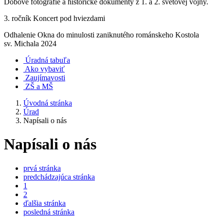
Dobové fotografie a historické dokumenty z 1. a 2. svetovej vojny.
3. ročník Koncert pod hviezdami
Odhalenie Okna do minulosti zaniknutého románskeho Kostola
sv. Michala 2024
Úradná tabuľa
Ako vybaviť
Zaujímavosti
ZŠ a MŠ
Úvodná stránka
Úrad
Napísali o nás
Napísali o nás
prvá stránka
predchádzajúca stránka
1
2
ďalšia stránka
posledná stránka