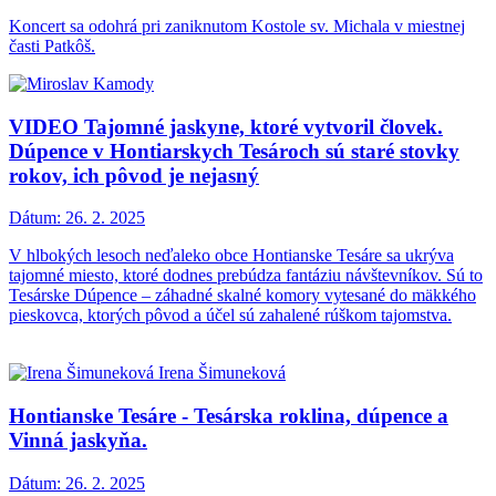
Koncert sa odohrá pri zaniknutom Kostole sv. Michala v miestnej
časti Patkôš.
VIDEO Tajomné jaskyne, ktoré vytvoril človek.
Dúpence v Hontiarskych Tesároch sú staré stovky
rokov, ich pôvod je nejasný
Dátum:
26. 2. 2025
V hlbokých lesoch neďaleko obce Hontianske Tesáre sa ukrýva
tajomné miesto, ktoré dodnes prebúdza fantáziu návštevníkov. Sú to
Tesárske Dúpence – záhadné skalné komory vytesané do mäkkého
pieskovca, ktorých pôvod a účel sú zahalené rúškom tajomstva.
Hontianske Tesáre - Tesárska roklina, dúpence a
Vinná jaskyňa.
Dátum:
26. 2. 2025