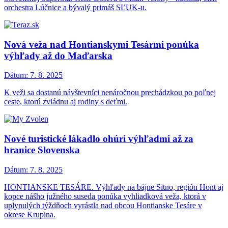
orchestra Lúčnice a bývalý primáš SĽUK-u.
Nová veža nad Hontianskymi Tesármi ponúka
výhľady až do Maďarska
Dátum:
7. 8. 2025
K veži sa dostanú návštevníci nenáročnou prechádzkou po poľnej
ceste, ktorú zvládnu aj rodiny s deťmi.
Nové turistické lákadlo ohúri výhľadmi až za
hranice Slovenska
Dátum:
7. 8. 2025
HONTIANSKE TESÁRE. Výhľady na bájne Sitno, región Hont aj
kopce nášho južného suseda ponúka vyhliadková veža, ktorá v
uplynulých týždňoch vyrástla nad obcou Hontianske Tesáre v
okrese Krupina.