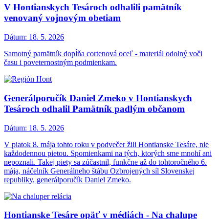
V Hontianskych Tesároch odhalili pamätník
venovaný vojnovým obetiam
Dátum:
18. 5. 2026
Samotný pamätník dopĺňa cortenová oceľ - materiál odolný voči
času i poveternostným podmienkam.
Generálporučík Daniel Zmeko v Hontianskych
Tesároch odhalil Pamätník padlým občanom
Dátum:
18. 5. 2026
V piatok 8. mája tohto roku v podvečer žili Hontianske Tesáre, nie
každodennou pietou. Spomienkami na tých, ktorých sme mnohí ani
nepoznali. Takej piety sa zúčastnil, funkčne až do tohtoročného 6.
mája, náčelník Generálneho štábu Ozbrojených síl Slovenskej
republiky, generálporučík Daniel Zmeko.
Hontianske Tesáre opäť v médiách - Na chalupe