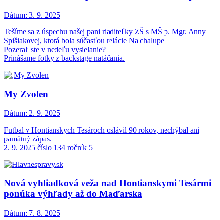
Dátum:
3. 9. 2025
Tešíme sa z úspechu našej pani riaditeľky ZŠ s MŠ p. Mgr. Anny
Spišiakovej, ktorá bola súčasťou relácie Na chalupe.
Pozerali ste v nedeľu vysielanie?
Prinášame fotky z backstage natáčania.
My Zvolen
Dátum:
2. 9. 2025
Futbal v Hontianskych Tesároch oslávil 90 rokov, nechýbal ani
pamätný zápas.
2. 9. 2025 číslo 134 ročník 5
Nová vyhliadková veža nad Hontianskymi Tesármi
ponúka výhľady až do Maďarska
Dátum:
7. 8. 2025