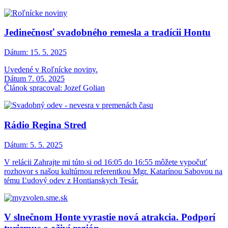
Jedinečnosť svadobného remesla a tradícii Hontu
Dátum:
15. 5. 2025
Uvedené v Roľnícke noviny.
Dátum 7. 05. 2025
Článok spracoval: Jozef Golian
Rádio Regina Stred
Dátum:
5. 5. 2025
V relácii Zahrajte mi túto si od 16:05 do 16:55 môžete vypočuť
rozhovor s našou kultúrnou referentkou Mgr. Katarínou Sabovou na
tému Ľudový odev z Hontianskych Tesár.
V slnečnom Honte vyrastie nová atrakcia. Podporí