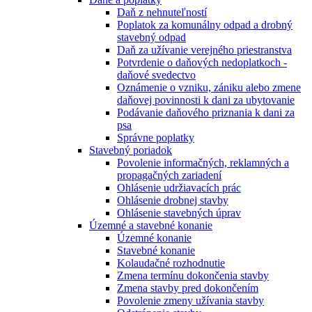
Daň z nehnuteľností
Poplatok za komunálny odpad a drobný
stavebný odpad
Daň za užívanie verejného priestranstva
Potvrdenie o daňových nedoplatkoch -
daňové svedectvo
Oznámenie o vzniku, zániku alebo zmene
daňovej povinnosti k dani za ubytovanie
Podávanie daňového priznania k dani za
psa
Správne poplatky
Stavebný poriadok
Povolenie informačných, reklamných a
propagačných zariadení
Ohlásenie udržiavacích prác
Ohlásenie drobnej stavby
Ohlásenie stavebných úprav
Územné a stavebné konanie
Územné konanie
Stavebné konanie
Kolaudačné rozhodnutie
Zmena termínu dokončenia stavby
Zmena stavby pred dokončením
Povolenie zmeny užívania stavby