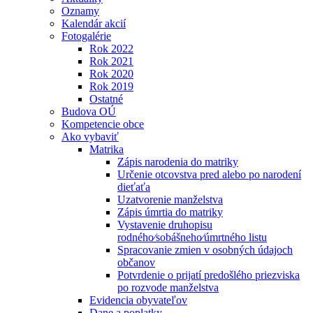
Oznamy
Kalendár akcií
Fotogalérie
Rok 2022
Rok 2021
Rok 2020
Rok 2019
Ostatné
Budova OÚ
Kompetencie obce
Ako vybaviť
Matrika
Zápis narodenia do matriky
Určenie otcovstva pred alebo po narodení
dieťaťa
Uzatvorenie manželstva
Zápis úmrtia do matriky
Vystavenie druhopisu
rodného⁄sobášneho⁄úmrtného listu
Spracovanie zmien v osobných údajoch
občanov
Potvrdenie o prijatí predošlého priezviska
po rozvode manželstva
Evidencia obyvateľov
Dane a poplatky