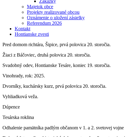
Zákazky
Majetok obce
Projekty realizované obcou
Oznámenie o uložení zásielky
Referendum 2026
Kontakt
Hontianske zvesti
Pred domom richtára, Šipice, prvá polovica 20. storočia.
Žiaci z Báčoviec, druhá polovica 20. storočia.
Svadobný odev, Hontianske Tesáre, koniec 19. storočia.
Vinohrady, rok: 2025.
Dvorníky, kuchársky kurz, prvá polovica 20. storočia.
Vyhliadková veža.
Dúpence
Tesárska roklina
Odhalenie pamätníka padlým občanom v 1. a 2. svetovej vojne