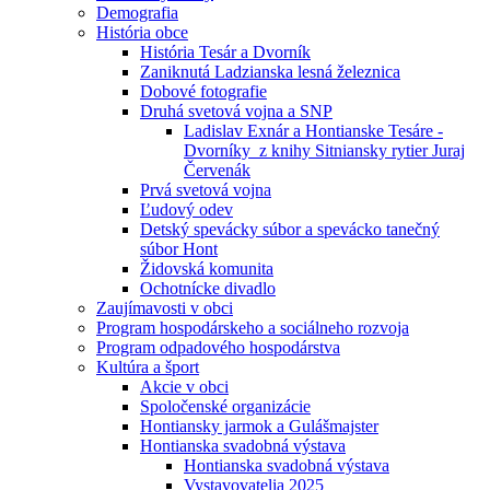
Demografia
História obce
História Tesár a Dvorník
Zaniknutá Ladzianska lesná železnica
Dobové fotografie
Druhá svetová vojna a SNP
Ladislav Exnár a Hontianske Tesáre -
Dvorníky z knihy Sitniansky rytier Juraj
Červenák
Prvá svetová vojna
Ľudový odev
Detský spevácky súbor a spevácko tanečný
súbor Hont
Židovská komunita
Ochotnícke divadlo
Zaujímavosti v obci
Program hospodárskeho a sociálneho rozvoja
Program odpadového hospodárstva
Kultúra a šport
Akcie v obci
Spoločenské organizácie
Hontiansky jarmok a Gulášmajster
Hontianska svadobná výstava
Hontianska svadobná výstava
Vystavovatelia 2025