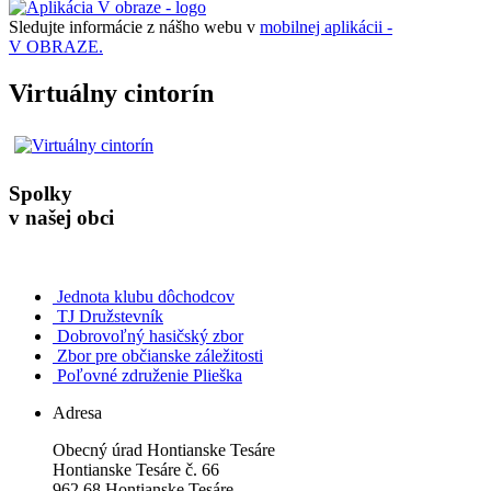
Sledujte informácie z nášho webu v
mobilnej aplikácii -
V OBRAZE.
Virtuálny cintorín
Spolky
v našej obci
Jednota klubu dôchodcov
TJ Družstevník
Dobrovoľný hasičský zbor
Zbor pre občianske záležitosti
Poľovné združenie Plieška
Adresa
Obecný úrad Hontianske Tesáre
Hontianske Tesáre č. 66
962 68 Hontianske Tesáre