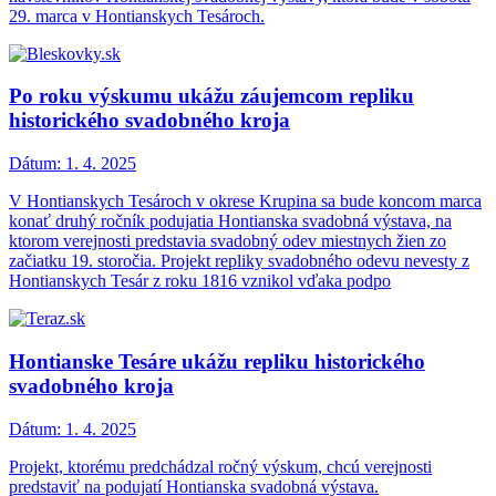
29. marca v Hontianskych Tesároch.
Po roku výskumu ukážu záujemcom repliku
historického svadobného kroja
Dátum:
1. 4. 2025
V Hontianskych Tesároch v okrese Krupina sa bude koncom marca
konať druhý ročník podujatia Hontianska svadobná výstava, na
ktorom verejnosti predstavia svadobný odev miestnych žien zo
začiatku 19. storočia. Projekt repliky svadobného odevu nevesty z
Hontianskych Tesár z roku 1816 vznikol vďaka podpo
Hontianske Tesáre ukážu repliku historického
svadobného kroja
Dátum:
1. 4. 2025
Projekt, ktorému predchádzal ročný výskum, chcú verejnosti
predstaviť na podujatí Hontianska svadobná výstava.