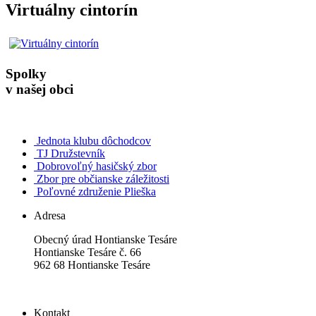
Virtuálny cintorín
Spolky
v našej obci
Jednota klubu dôchodcov
TJ Družstevník
Dobrovoľný hasičský zbor
Zbor pre občianske záležitosti
Poľovné združenie Plieška
Adresa
Obecný úrad Hontianske Tesáre
Hontianske Tesáre č. 66
962 68 Hontianske Tesáre
Kontakt