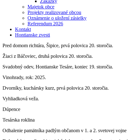
Zákazky
Majetok obce
Projekty realizované obcou
Oznámenie o uložení zásielky
Referendum 2026
Kontakt
Hontianske zvesti
Pred domom richtára, Šipice, prvá polovica 20. storočia.
Žiaci z Báčoviec, druhá polovica 20. storočia.
Svadobný odev, Hontianske Tesáre, koniec 19. storočia.
Vinohrady, rok: 2025.
Dvorníky, kuchársky kurz, prvá polovica 20. storočia.
Vyhliadková veža.
Dúpence
Tesárska roklina
Odhalenie pamätníka padlým občanom v 1. a 2. svetovej vojne