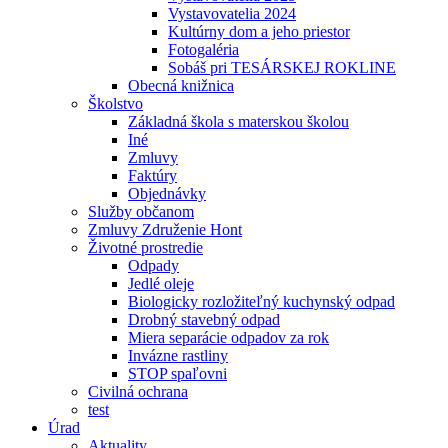
Vystavovatelia 2024
Kultúrny dom a jeho priestor
Fotogaléria
Sobáš pri TESÁRSKEJ ROKLINE
Obecná knižnica
Školstvo
Základná škola s materskou školou
Iné
Zmluvy
Faktúry
Objednávky
Služby občanom
Zmluvy Združenie Hont
Životné prostredie
Odpady
Jedlé oleje
Biologicky rozložiteľný kuchynský odpad
Drobný stavebný odpad
Miera separácie odpadov za rok
Invázne rastliny
STOP spaľovni
Civilná ochrana
test
Úrad
Aktuality