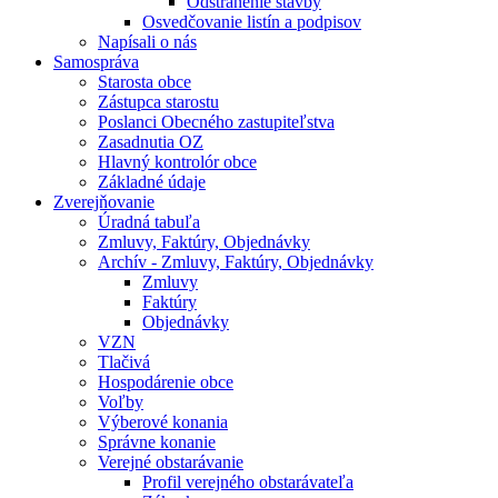
Odstránenie stavby
Osvedčovanie listín a podpisov
Napísali o nás
Samospráva
Starosta obce
Zástupca starostu
Poslanci Obecného zastupiteľstva
Zasadnutia OZ
Hlavný kontrolór obce
Základné údaje
Zverejňovanie
Úradná tabuľa
Zmluvy, Faktúry, Objednávky
Archív - Zmluvy, Faktúry, Objednávky
Zmluvy
Faktúry
Objednávky
VZN
Tlačivá
Hospodárenie obce
Voľby
Výberové konania
Správne konanie
Verejné obstarávanie
Profil verejného obstarávateľa