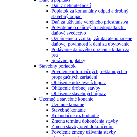
Daň z nehnuteľností
Poplatok za komunálny odpad a drobný
stavebný odpad
Daň za užívanie verejného priestranstva
Potvrdenie o daňových nedoplatkoch -
daňové svedectvo
Oznámenie o vzniku, zániku alebo zmene
daňovej povinnosti k dani za ubytovanie
Podávanie daňového priznania k dani za
psa
Správne poplatky
Stavebný poriadok
Povolenie informačných, reklamných a
propagačných zariadení
Ohlásenie udržiavacích prác
Ohlásenie drobnej stavby
Ohlásenie stavebných úprav
Územné a stavebné konanie
Územné konanie
Stavebné konanie
Kolaudačné rozhodnutie
Zmena termínu dokončenia stavby
Zmena stavby pred dokončením
Povolenie zmeny užívania stavby