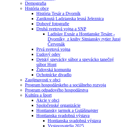
Demografia
História obce
História Tesár a Dvorník
Zaniknutá Ladzianska lesná železnica
Dobové fotografie
Druhá svetová vojna a SNP
Ladislav Exnár a Hontianske Tesáre -
Dvorníky z knihy Sitniansky rytier Juraj
Červenák
Prvá svetová vojna
Ľudový odev
Detský spevácky súbor a spevácko tanečný
súbor Hont
Židovská komunita
Ochotnícke divadlo
Zaujímavosti v obci
Program hospodárskeho a sociálneho rozvoja
Program odpadového hospodárstva
Kultúra a šport
Akcie v obci
Spoločenské organizácie
Hontiansky jarmok a Gulášmajster
Hontianska svadobná výstava
Hontianska svadobná výstava
Vystavovatelia 2025