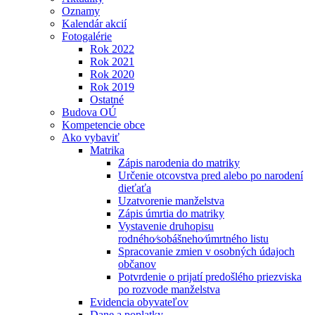
Oznamy
Kalendár akcií
Fotogalérie
Rok 2022
Rok 2021
Rok 2020
Rok 2019
Ostatné
Budova OÚ
Kompetencie obce
Ako vybaviť
Matrika
Zápis narodenia do matriky
Určenie otcovstva pred alebo po narodení
dieťaťa
Uzatvorenie manželstva
Zápis úmrtia do matriky
Vystavenie druhopisu
rodného⁄sobášneho⁄úmrtného listu
Spracovanie zmien v osobných údajoch
občanov
Potvrdenie o prijatí predošlého priezviska
po rozvode manželstva
Evidencia obyvateľov
Dane a poplatky