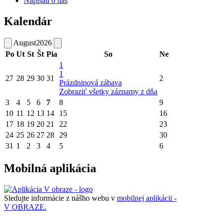
Napísali o nás
Kalendár
August
2026
Po
Ut
St
Št
Pia
So
Ne
1
1
27
28
29
30
31
2
Prázdninová zábava
Zobraziť všetky záznamy z dňa
3
4
5
6
7
8
9
10
11
12
13
14
15
16
17
18
19
20
21
22
23
24
25
26
27
28
29
30
31
1
2
3
4
5
6
Mobilná aplikácia
Sledujte informácie z nášho webu v
mobilnej aplikácii -
V OBRAZE.