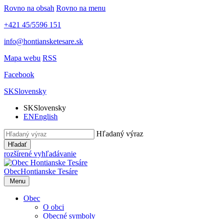
Rovno na obsah
Rovno na menu
+421 45/5596 151
info@hontiansketesare.sk
Mapa webu
RSS
Facebook
SK
Slovensky
SK
Slovensky
EN
English
Hľadaný výraz
Hľadať
rozšírené vyhľadávanie
Obec
Hontianske Tesáre
Menu
Obec
O obci
Obecné symboly