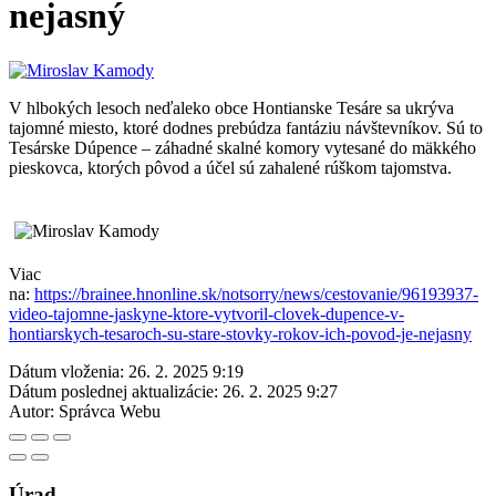
nejasný
V hlbokých lesoch neďaleko obce Hontianske Tesáre sa ukrýva
tajomné miesto, ktoré dodnes prebúdza fantáziu návštevníkov. Sú to
Tesárske Dúpence – záhadné skalné komory vytesané do mäkkého
pieskovca, ktorých pôvod a účel sú zahalené rúškom tajomstva.
Viac
na:
https://brainee.hnonline.sk/notsorry/news/cestovanie/96193937-
video-tajomne-jaskyne-ktore-vytvoril-clovek-dupence-v-
hontiarskych-tesaroch-su-stare-stovky-rokov-ich-povod-je-nejasny
Dátum vloženia:
26. 2. 2025 9:19
Dátum poslednej aktualizácie:
26. 2. 2025 9:27
Autor:
Správca Webu
Úrad