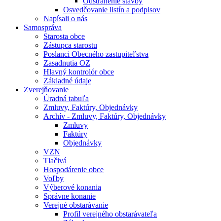
Odstránenie stavby
Osvedčovanie listín a podpisov
Napísali o nás
Samospráva
Starosta obce
Zástupca starostu
Poslanci Obecného zastupiteľstva
Zasadnutia OZ
Hlavný kontrolór obce
Základné údaje
Zverejňovanie
Úradná tabuľa
Zmluvy, Faktúry, Objednávky
Archív - Zmluvy, Faktúry, Objednávky
Zmluvy
Faktúry
Objednávky
VZN
Tlačivá
Hospodárenie obce
Voľby
Výberové konania
Správne konanie
Verejné obstarávanie
Profil verejného obstarávateľa