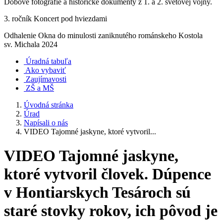
Dobové fotografie a historické dokumenty z 1. a 2. svetovej vojny.
3. ročník Koncert pod hviezdami
Odhalenie Okna do minulosti zaniknutého románskeho Kostola
sv. Michala 2024
Úradná tabuľa
Ako vybaviť
Zaujímavosti
ZŠ a MŠ
Úvodná stránka
Úrad
Napísali o nás
VIDEO Tajomné jaskyne, ktoré vytvoril...
VIDEO Tajomné jaskyne,
ktoré vytvoril človek. Dúpence
v Hontiarskych Tesároch sú
staré stovky rokov, ich pôvod je