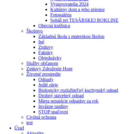
Vystavovatelia 2024
Kultúrny dom a jeho priestor
Fotogaléria
Sobáš pri TESÁRSKEJ ROKLINE
Obecná knižnica
Školstvo
Základná škola s materskou školou
Iné
Zmluvy
Faktúry
Objednávky
Služby občanom
Zmluvy Združenie Hont
Životné prostredie
Odpady
Jedlé oleje
Biologicky rozložiteľný kuchynský odpad
Drobný stavebný odpad
Miera separácie odpadov za rok
Invázne rastliny
STOP spaľovni
Civilná ochrana
test
Úrad
Aktuality