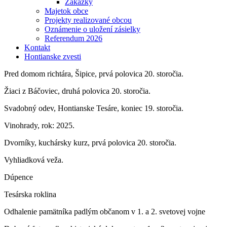
Zákazky
Majetok obce
Projekty realizované obcou
Oznámenie o uložení zásielky
Referendum 2026
Kontakt
Hontianske zvesti
Pred domom richtára, Šipice, prvá polovica 20. storočia.
Žiaci z Báčoviec, druhá polovica 20. storočia.
Svadobný odev, Hontianske Tesáre, koniec 19. storočia.
Vinohrady, rok: 2025.
Dvorníky, kuchársky kurz, prvá polovica 20. storočia.
Vyhliadková veža.
Dúpence
Tesárska roklina
Odhalenie pamätníka padlým občanom v 1. a 2. svetovej vojne