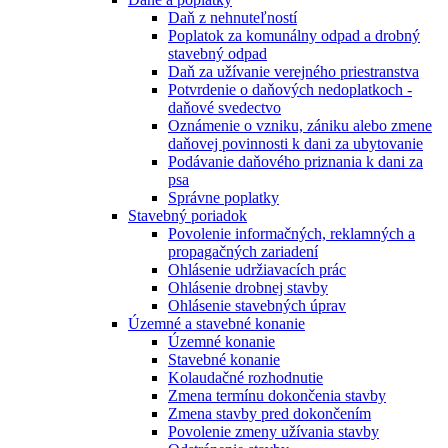
Daň z nehnuteľností
Poplatok za komunálny odpad a drobný
stavebný odpad
Daň za užívanie verejného priestranstva
Potvrdenie o daňových nedoplatkoch -
daňové svedectvo
Oznámenie o vzniku, zániku alebo zmene
daňovej povinnosti k dani za ubytovanie
Podávanie daňového priznania k dani za
psa
Správne poplatky
Stavebný poriadok
Povolenie informačných, reklamných a
propagačných zariadení
Ohlásenie udržiavacích prác
Ohlásenie drobnej stavby
Ohlásenie stavebných úprav
Územné a stavebné konanie
Územné konanie
Stavebné konanie
Kolaudačné rozhodnutie
Zmena termínu dokončenia stavby
Zmena stavby pred dokončením
Povolenie zmeny užívania stavby