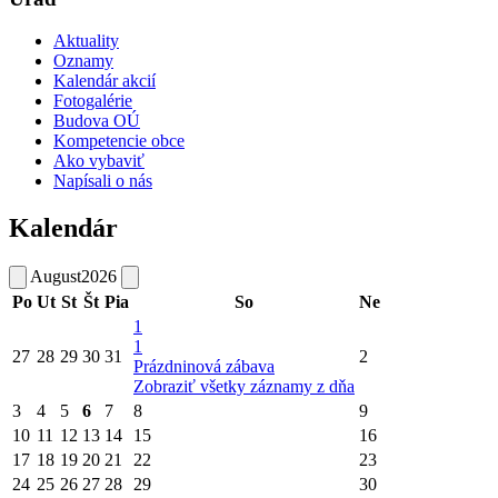
Aktuality
Oznamy
Kalendár akcií
Fotogalérie
Budova OÚ
Kompetencie obce
Ako vybaviť
Napísali o nás
Kalendár
August
2026
Po
Ut
St
Št
Pia
So
Ne
1
1
27
28
29
30
31
2
Prázdninová zábava
Zobraziť všetky záznamy z dňa
3
4
5
6
7
8
9
10
11
12
13
14
15
16
17
18
19
20
21
22
23
24
25
26
27
28
29
30