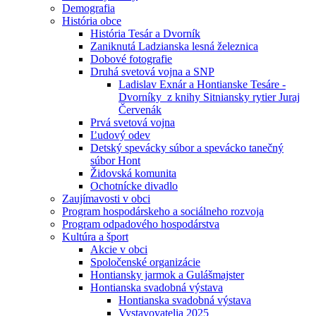
Demografia
História obce
História Tesár a Dvorník
Zaniknutá Ladzianska lesná železnica
Dobové fotografie
Druhá svetová vojna a SNP
Ladislav Exnár a Hontianske Tesáre -
Dvorníky z knihy Sitniansky rytier Juraj
Červenák
Prvá svetová vojna
Ľudový odev
Detský spevácky súbor a spevácko tanečný
súbor Hont
Židovská komunita
Ochotnícke divadlo
Zaujímavosti v obci
Program hospodárskeho a sociálneho rozvoja
Program odpadového hospodárstva
Kultúra a šport
Akcie v obci
Spoločenské organizácie
Hontiansky jarmok a Gulášmajster
Hontianska svadobná výstava
Hontianska svadobná výstava
Vystavovatelia 2025