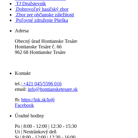
TJ Družstevník
Dobrovoľný hasičský zbor
Zbor pre občianske záležitosti
Poľovné združenie Plieška
Adresa
Obecný úrad Hontianske Tesáre
Hontianske Tesáre č. 66
962 68 Hontianske Tesáre
Kontakt
tel.:
+421 045/5596 016
email:
info@hontiansketesare.sk
fb:
https://lnk.sk/luj6
Facebook
Úradné hodiny
Po | 8:00 - 12:00 | 12:30 - 15:30
Ut | Nestránkový deň
St | 8:00 - 12:00 | 12:30 - 16:00