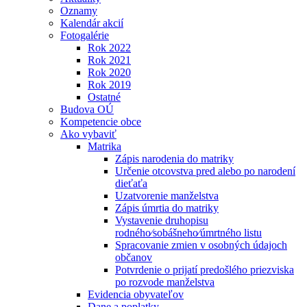
Oznamy
Kalendár akcií
Fotogalérie
Rok 2022
Rok 2021
Rok 2020
Rok 2019
Ostatné
Budova OÚ
Kompetencie obce
Ako vybaviť
Matrika
Zápis narodenia do matriky
Určenie otcovstva pred alebo po narodení
dieťaťa
Uzatvorenie manželstva
Zápis úmrtia do matriky
Vystavenie druhopisu
rodného⁄sobášneho⁄úmrtného listu
Spracovanie zmien v osobných údajoch
občanov
Potvrdenie o prijatí predošlého priezviska
po rozvode manželstva
Evidencia obyvateľov
Dane a poplatky