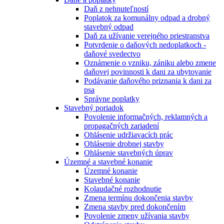
Daň z nehnuteľností
Poplatok za komunálny odpad a drobný
stavebný odpad
Daň za užívanie verejného priestranstva
Potvrdenie o daňových nedoplatkoch -
daňové svedectvo
Oznámenie o vzniku, zániku alebo zmene
daňovej povinnosti k dani za ubytovanie
Podávanie daňového priznania k dani za
psa
Správne poplatky
Stavebný poriadok
Povolenie informačných, reklamných a
propagačných zariadení
Ohlásenie udržiavacích prác
Ohlásenie drobnej stavby
Ohlásenie stavebných úprav
Územné a stavebné konanie
Územné konanie
Stavebné konanie
Kolaudačné rozhodnutie
Zmena termínu dokončenia stavby
Zmena stavby pred dokončením
Povolenie zmeny užívania stavby