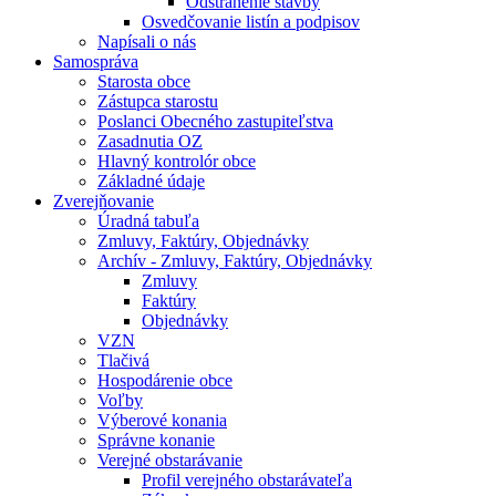
Odstránenie stavby
Osvedčovanie listín a podpisov
Napísali o nás
Samospráva
Starosta obce
Zástupca starostu
Poslanci Obecného zastupiteľstva
Zasadnutia OZ
Hlavný kontrolór obce
Základné údaje
Zverejňovanie
Úradná tabuľa
Zmluvy, Faktúry, Objednávky
Archív - Zmluvy, Faktúry, Objednávky
Zmluvy
Faktúry
Objednávky
VZN
Tlačivá
Hospodárenie obce
Voľby
Výberové konania
Správne konanie
Verejné obstarávanie
Profil verejného obstarávateľa