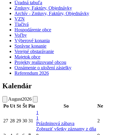
Úradná tabuľa
Zmluvy, Faktúry, Objednávky
Archív - Zmluvy, Faktúry, Objednávky
VZN
Tlačivá
Hospodárenie obce
Voľby
Výberové konania
Správne konanie
Verejné obstarávanie
Majetok obce
Projekty realizované obcou
Oznámenie o uložení zásielky
Referendum 2026
Kalendár
August
2026
Po
Ut
St
Št
Pia
So
Ne
1
1
27
28
29
30
31
2
Prázdninová zábava
Zobraziť všetky záznamy z dňa