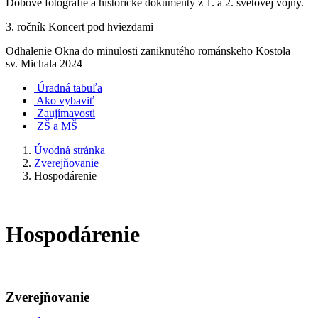
Dobové fotografie a historické dokumenty z 1. a 2. svetovej vojny.
3. ročník Koncert pod hviezdami
Odhalenie Okna do minulosti zaniknutého románskeho Kostola
sv. Michala 2024
Úradná tabuľa
Ako vybaviť
Zaujímavosti
ZŠ a MŠ
Úvodná stránka
Zverejňovanie
Hospodárenie
Hospodárenie
Zverejňovanie