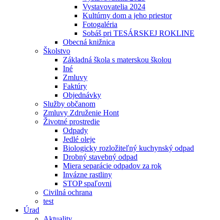
Vystavovatelia 2024
Kultúrny dom a jeho priestor
Fotogaléria
Sobáš pri TESÁRSKEJ ROKLINE
Obecná knižnica
Školstvo
Základná škola s materskou školou
Iné
Zmluvy
Faktúry
Objednávky
Služby občanom
Zmluvy Združenie Hont
Životné prostredie
Odpady
Jedlé oleje
Biologicky rozložiteľný kuchynský odpad
Drobný stavebný odpad
Miera separácie odpadov za rok
Invázne rastliny
STOP spaľovni
Civilná ochrana
test
Úrad
Aktuality