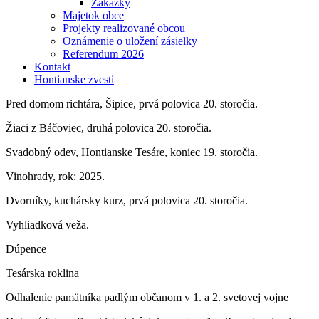
Zákazky
Majetok obce
Projekty realizované obcou
Oznámenie o uložení zásielky
Referendum 2026
Kontakt
Hontianske zvesti
Pred domom richtára, Šipice, prvá polovica 20. storočia.
Žiaci z Báčoviec, druhá polovica 20. storočia.
Svadobný odev, Hontianske Tesáre, koniec 19. storočia.
Vinohrady, rok: 2025.
Dvorníky, kuchársky kurz, prvá polovica 20. storočia.
Vyhliadková veža.
Dúpence
Tesárska roklina
Odhalenie pamätníka padlým občanom v 1. a 2. svetovej vojne