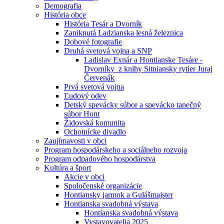
Demografia
História obce
História Tesár a Dvorník
Zaniknutá Ladzianska lesná železnica
Dobové fotografie
Druhá svetová vojna a SNP
Ladislav Exnár a Hontianske Tesáre -
Dvorníky z knihy Sitniansky rytier Juraj
Červenák
Prvá svetová vojna
Ľudový odev
Detský spevácky súbor a spevácko tanečný
súbor Hont
Židovská komunita
Ochotnícke divadlo
Zaujímavosti v obci
Program hospodárskeho a sociálneho rozvoja
Program odpadového hospodárstva
Kultúra a šport
Akcie v obci
Spoločenské organizácie
Hontiansky jarmok a Gulášmajster
Hontianska svadobná výstava
Hontianska svadobná výstava
Vystavovatelia 2025