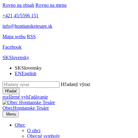
Rovno na obsah
Rovno na menu
+421 45/5596 151
info@hontiansketesare.sk
Mapa webu
RSS
Facebook
SK
Slovensky
SK
Slovensky
EN
English
Hľadaný výraz
Hľadať
rozšírené vyhľadávanie
Obec
Hontianske Tesáre
Menu
Obec
O obci
Obecné symboly