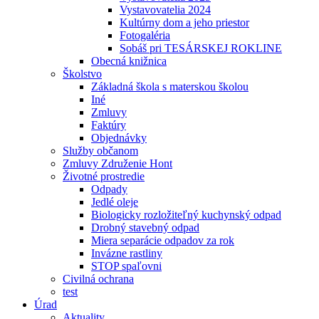
Vystavovatelia 2024
Kultúrny dom a jeho priestor
Fotogaléria
Sobáš pri TESÁRSKEJ ROKLINE
Obecná knižnica
Školstvo
Základná škola s materskou školou
Iné
Zmluvy
Faktúry
Objednávky
Služby občanom
Zmluvy Združenie Hont
Životné prostredie
Odpady
Jedlé oleje
Biologicky rozložiteľný kuchynský odpad
Drobný stavebný odpad
Miera separácie odpadov za rok
Invázne rastliny
STOP spaľovni
Civilná ochrana
test
Úrad
Aktuality