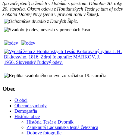
(po začepčení) a ženích v klobúku s pierkom. Obdobie 20. roky
20. storočia. Okrem odevu z Hontianskych Tesár je tam aj odev
z okolia Dobrej Nivy (žena v pravom rohu v šatke).
Obec
O obci
Obecné symboly
Demografia
História obce
História Tesár a Dvorník
Zaniknutá Ladzianska lesná železnica
Dobové fotografie