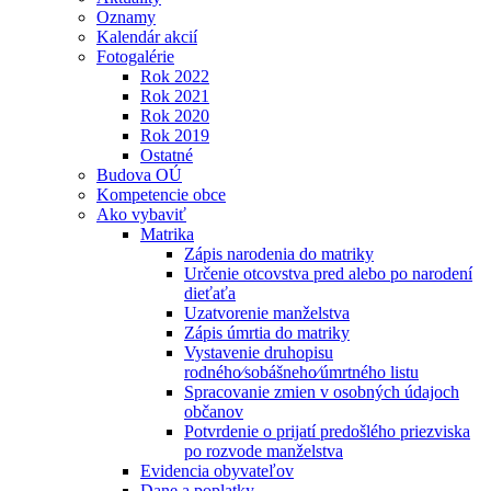
Oznamy
Kalendár akcií
Fotogalérie
Rok 2022
Rok 2021
Rok 2020
Rok 2019
Ostatné
Budova OÚ
Kompetencie obce
Ako vybaviť
Matrika
Zápis narodenia do matriky
Určenie otcovstva pred alebo po narodení
dieťaťa
Uzatvorenie manželstva
Zápis úmrtia do matriky
Vystavenie druhopisu
rodného⁄sobášneho⁄úmrtného listu
Spracovanie zmien v osobných údajoch
občanov
Potvrdenie o prijatí predošlého priezviska
po rozvode manželstva
Evidencia obyvateľov
Dane a poplatky