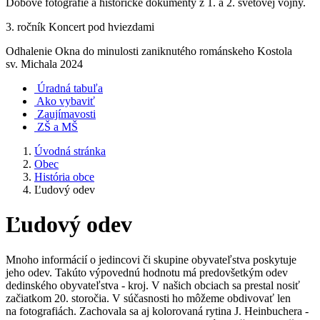
Dobové fotografie a historické dokumenty z 1. a 2. svetovej vojny.
3. ročník Koncert pod hviezdami
Odhalenie Okna do minulosti zaniknutého románskeho Kostola
sv. Michala 2024
Úradná tabuľa
Ako vybaviť
Zaujímavosti
ZŠ a MŠ
Úvodná stránka
Obec
História obce
Ľudový odev
Ľudový odev
Mnoho informácií o jedincovi či skupine obyvateľstva poskytuje
jeho odev. Takúto výpovednú hodnotu má predovšetkým odev
dedinského obyvateľstva - kroj. V našich obciach sa prestal nosiť
začiatkom 20. storočia. V súčasnosti ho môžeme obdivovať len
na fotografiách. Zachovala sa aj kolorovaná rytina J. Heinbuchera -