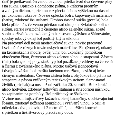
časť je pretkávaná červenou bavlnou, prietka tvorí dva červené pásy
i na sukni. Oplecko z domáceho plátna, s krátkym predným
a zadným dielom, s prietkou cez plecia alebo s výšivkou na riasení
pri ukončení rukávov. Novšie oplecká boli z kupovaných materiálov
(batist), zdobené iba stuhami. Drobno riasená sukňa (geceľa) bola
biela plátenná s červenou prietkou nad okrajom. Sviatočné boli zo
sifónu, staršie sviatočné z čierneho alebo zeleného súkna, zošité
spolu so živôtikom, ozdobeným harasovou výšivkou a šňůrováním,
spodný rubový okraj bol podšitý žltým súknom.
Na pracovný deň nosili modrotlačové sukne, novšie pracovné
i sviatočné z rôznych továrenských materiálov. Pás (švonce), utkaný
na krosienkach z modrej ovčej vlny, bol ukončený gombíkom
obtočeným žltou, červenou alebo zelenou vlnou a strapcami. Zástera
(futa) bola zjednej poly, starší typ bol pozdĺžne predrlený na červenú
a čiernu z továrenského plátna. Modro tlačová jednopólová
i dvojpolová šata bola zošitá farebnou mriežkou, neskôr aj iným
čiernym materiálom. Červená zástera bola z olejčokového plátna so
strapcami a pásom vyšívaným retiazkovým stehom. Samostatný
živôtik (prúsliak) sa nosil až od začiatku 20. storočia. Bol z brokátu
alebo hodvábu, zdobený taftovými stuhami a striebornou nášivkou,
so zapínaním na gombíky. Bol priliehavý so šôsikom.
V zime nosili trojštvrťový kožuch z bielej barančiny, s odstávajúcimi
šosami, zdobený koženou aplikáciou i vyšívaný vlnou. Nosili aj
odiedzku - dvojpolovú, asi 2 metre dlhú, na užších koncoch
s prietkou a tiež štvorcový pretkávaný obus.