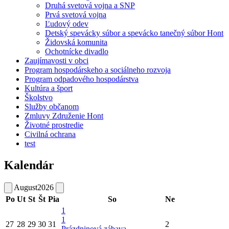
Druhá svetová vojna a SNP
Prvá svetová vojna
Ľudový odev
Detský spevácky súbor a spevácko tanečný súbor Hont
Židovská komunita
Ochotnícke divadlo
Zaujímavosti v obci
Program hospodárskeho a sociálneho rozvoja
Program odpadového hospodárstva
Kultúra a šport
Školstvo
Služby občanom
Zmluvy Združenie Hont
Životné prostredie
Civilná ochrana
test
Kalendár
August
2026
Po
Ut
St
Št
Pia
So
Ne
1
1
27
28
29
30
31
2
Prázdninová zábava