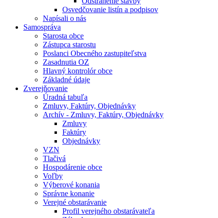
Odstránenie stavby
Osvedčovanie listín a podpisov
Napísali o nás
Samospráva
Starosta obce
Zástupca starostu
Poslanci Obecného zastupiteľstva
Zasadnutia OZ
Hlavný kontrolór obce
Základné údaje
Zverejňovanie
Úradná tabuľa
Zmluvy, Faktúry, Objednávky
Archív - Zmluvy, Faktúry, Objednávky
Zmluvy
Faktúry
Objednávky
VZN
Tlačivá
Hospodárenie obce
Voľby
Výberové konania
Správne konanie
Verejné obstarávanie
Profil verejného obstarávateľa