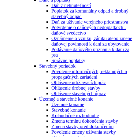
Daň z nehnuteľností
Poplatok za komunálny odpad a drobný
stavebný odpad
Daň za užívanie verejného priestranstva
Potvrdenie o daňových nedoplatkoch -
daňové svedectvo
Oznámenie o vzniku, zániku alebo zmene
daňovej povinnosti k dani za ubytovanie
Podávanie daňového priznania k dani za
psa
Správne poplatky
Stavebný poriadok
Povolenie informačných, reklamných a
propagačných zariadení
Ohlásenie udržiavacích prác
Ohlásenie drobnej stavby
Ohlásenie stavebných úprav
Územné a stavebné konanie
Územné konanie
Stavebné konanie
Kolaudačné rozhodnutie
Zmena termínu dokončenia stavby
Zmena stavby pred dokončením
Povolenie zmeny užívania stavby