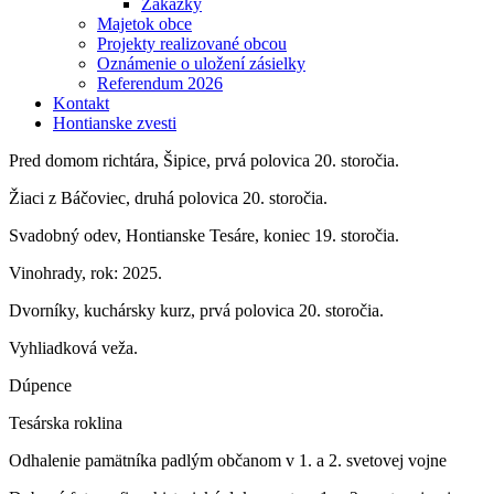
Zákazky
Majetok obce
Projekty realizované obcou
Oznámenie o uložení zásielky
Referendum 2026
Kontakt
Hontianske zvesti
Pred domom richtára, Šipice, prvá polovica 20. storočia.
Žiaci z Báčoviec, druhá polovica 20. storočia.
Svadobný odev, Hontianske Tesáre, koniec 19. storočia.
Vinohrady, rok: 2025.
Dvorníky, kuchársky kurz, prvá polovica 20. storočia.
Vyhliadková veža.
Dúpence
Tesárska roklina
Odhalenie pamätníka padlým občanom v 1. a 2. svetovej vojne