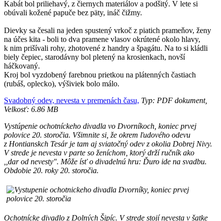
Kabát bol priliehavý, z čiernych materiálov a podšitý. V lete si
obúvali kožené papuče bez päty, ináč čižmy.
Dievky sa česali na jeden spustený vrkoč z piatich prameňov, ženy
na účes kita - boli to dva pramene vlasov okrútené okolo hlavy,
k nim prišívali rohy, zhotovené z handry a špagátu. Na to si kládli
biely čepiec, starodávny bol pletený na krosienkach, novší
háčkovaný.
Kroj bol vyzdobený farebnou prietkou na plátenných častiach
(rubáš, oplecko), výšiviek bolo málo.
Svadobný odev, nevesta v premenách času,
Typ: PDF dokument,
Velkosť: 6.86 MB
Vystúpenie ochotníckeho divadla vo Dvorníkoch, koniec prvej
polovice 20. storočia. Všimnite si, že okrem ľudového odevu
z Hontianskch Tesár je tam aj sviatočný odev z okolia Dobrej Nivy.
V strede je nevesta v parte so ženíchom, ktorý drží ručník ako
,,dar od nevesty". Môže ísť o divadelnú hru: Ďuro ide na svadbu.
Obdobie 20. roky 20. storočia.
Ochotnícke divadlo z Dolných Šipíc. V strede stojí nevesta v šatke