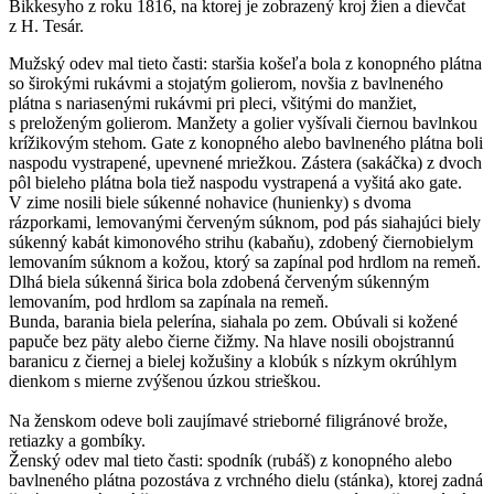
Bikkesyho z roku 1816, na ktorej je zobrazený kroj žien a dievčat
z H. Tesár.
Mužský odev mal tieto časti: staršia košeľa bola z konopného plátna
so širokými rukávmi a stojatým golierom, novšia z bavlneného
plátna s nariasenými rukávmi pri pleci, všitými do manžiet,
s preloženým golierom. Manžety a golier vyšívali čiernou bavlnkou
krížikovým stehom. Gate z konopného alebo bavlneného plátna boli
naspodu vystrapené, upevnené mriežkou. Zástera (sakáčka) z dvoch
pôl bieleho plátna bola tiež naspodu vystrapená a vyšitá ako gate.
V zime nosili biele súkenné nohavice (hunienky) s dvoma
rázporkami, lemovanými červeným súknom, pod pás siahajúci biely
súkenný kabát kimonového strihu (kabaňu), zdobený čiernobielym
lemovaním súknom a kožou, ktorý sa zapínal pod hrdlom na remeň.
Dlhá biela súkenná širica bola zdobená červeným súkenným
lemovaním, pod hrdlom sa zapínala na remeň.
Bunda, barania biela pelerína, siahala po zem. Obúvali si kožené
papuče bez päty alebo čierne čižmy. Na hlave nosili obojstrannú
baranicu z čiernej a bielej kožušiny a klobúk s nízkym okrúhlym
dienkom s mierne zvýšenou úzkou strieškou.
Na ženskom odeve boli zaujímavé strieborné filigránové brože,
retiazky a gombíky.
Ženský odev mal tieto časti: spodník (rubáš) z konopného alebo
bavlneného plátna pozostáva z vrchného dielu (stánka), ktorej zadná