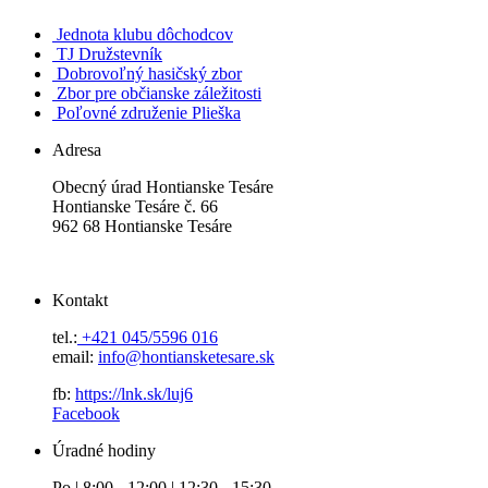
Jednota klubu dôchodcov
TJ Družstevník
Dobrovoľný hasičský zbor
Zbor pre občianske záležitosti
Poľovné združenie Plieška
Adresa
Obecný úrad Hontianske Tesáre
Hontianske Tesáre č. 66
962 68 Hontianske Tesáre
Kontakt
tel.:
+421 045/5596 016
email:
info@hontiansketesare.sk
fb:
https://lnk.sk/luj6
Facebook
Úradné hodiny
Po | 8:00 - 12:00 | 12:30 - 15:30