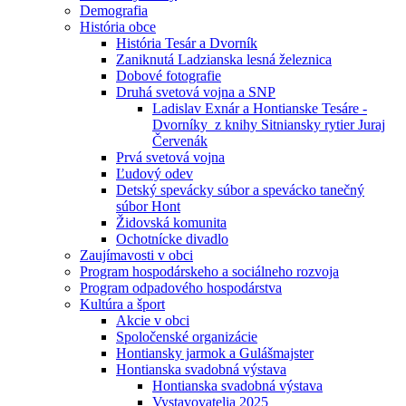
Demografia
História obce
História Tesár a Dvorník
Zaniknutá Ladzianska lesná železnica
Dobové fotografie
Druhá svetová vojna a SNP
Ladislav Exnár a Hontianske Tesáre -
Dvorníky z knihy Sitniansky rytier Juraj
Červenák
Prvá svetová vojna
Ľudový odev
Detský spevácky súbor a spevácko tanečný
súbor Hont
Židovská komunita
Ochotnícke divadlo
Zaujímavosti v obci
Program hospodárskeho a sociálneho rozvoja
Program odpadového hospodárstva
Kultúra a šport
Akcie v obci
Spoločenské organizácie
Hontiansky jarmok a Gulášmajster
Hontianska svadobná výstava
Hontianska svadobná výstava
Vystavovatelia 2025