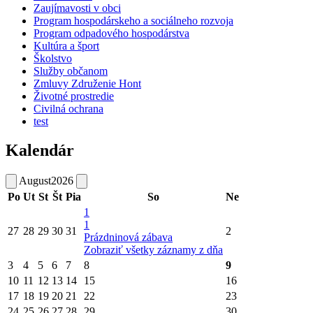
Zaujímavosti v obci
Program hospodárskeho a sociálneho rozvoja
Program odpadového hospodárstva
Kultúra a šport
Školstvo
Služby občanom
Zmluvy Združenie Hont
Životné prostredie
Civilná ochrana
test
Kalendár
August
2026
Po
Ut
St
Št
Pia
So
Ne
1
1
27
28
29
30
31
2
Prázdninová zábava
Zobraziť všetky záznamy z dňa
3
4
5
6
7
8
9
10
11
12
13
14
15
16
17
18
19
20
21
22
23
24
25
26
27
28
29
30