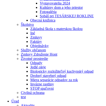
Vystavovatelia 2024
Kultúrny dom a jeho priestor
Fotogaléria
Sobáš pri TESÁRSKEJ ROKLINE
Obecná knižnica
Školstvo
Základná škola s materskou školou
Iné
Zmluvy
Faktúry
Objednávky
Služby občanom
Zmluvy Združenie Hont
Životné prostredie
Odpady
Jedlé oleje
Biologicky rozložiteľný kuchynský odpad
Drobný stavebný odpad
Miera separácie odpadov za rok
Invázne rastliny
STOP spaľovni
Civilná ochrana
test
Úrad
Aktuality