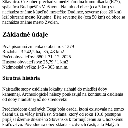
Štiavnica. Cez obec prechádza medzinárodná komunikácia (E77),
spájajúca Budapešť s Varšavou. Na juh od obce (cca 5 km) sa
nachádza známe kúpeľné mestečko Dudince, severne (cca 20 km)
leží okresné mesto Krupina. Ešte severnejšie (cca 50 km) od obce sa
nachádza známe mesto Zvolen.
Základné údaje
Prvá písomná zmienka o obci: rok 1279
Rozloha: 3 542,5 ha, 35, 43 km2
Počet obyvateľov: 880 k 31. 12. 2025
Hustota obyvateľstva: 25,79 / 1 km2
Nadmorská výška: 145 - 303 m.n.m.
Stručná história
Najstaršie stopy osídlenia lokality siahajú do mladšej doby
kamennej. Archeologické nálezy poukazujú na kontinuitu osídlenia
od doby hradištnej až do stredoveku.
Predchodcom dnešných Tesár bola osada, ktorá existovala na tomto
území už za vlády kráľa sv. Štefana, ktorý od roku 1018 postupne
pripájal územie dnešného Slovenska k formujúcemu sa Uhorskému
kráľovstvu. Pôvodne sa obec skladala z dvoch častí, a to Malých