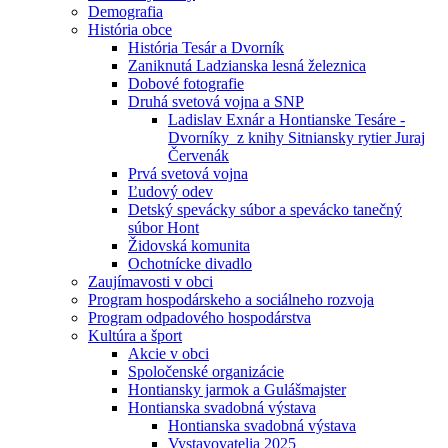
Demografia
História obce
História Tesár a Dvorník
Zaniknutá Ladzianska lesná železnica
Dobové fotografie
Druhá svetová vojna a SNP
Ladislav Exnár a Hontianske Tesáre -
Dvorníky z knihy Sitniansky rytier Juraj
Červenák
Prvá svetová vojna
Ľudový odev
Detský spevácky súbor a spevácko tanečný
súbor Hont
Židovská komunita
Ochotnícke divadlo
Zaujímavosti v obci
Program hospodárskeho a sociálneho rozvoja
Program odpadového hospodárstva
Kultúra a šport
Akcie v obci
Spoločenské organizácie
Hontiansky jarmok a Gulášmajster
Hontianska svadobná výstava
Hontianska svadobná výstava
Vystavovatelia 2025