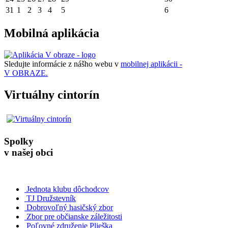
31
1
2
3
4
5
6
Mobilná aplikácia
Sledujte informácie z nášho webu v
mobilnej aplikácii -
V OBRAZE.
Virtuálny cintorín
Spolky
v našej obci
Jednota klubu dôchodcov
TJ Družstevník
Dobrovoľný hasičský zbor
Zbor pre občianske záležitosti
Poľovné združenie Plieška