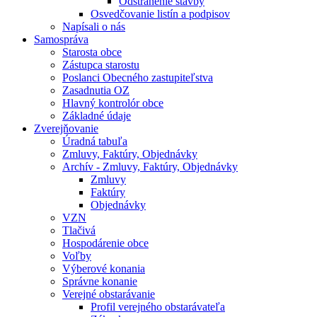
Odstránenie stavby
Osvedčovanie listín a podpisov
Napísali o nás
Samospráva
Starosta obce
Zástupca starostu
Poslanci Obecného zastupiteľstva
Zasadnutia OZ
Hlavný kontrolór obce
Základné údaje
Zverejňovanie
Úradná tabuľa
Zmluvy, Faktúry, Objednávky
Archív - Zmluvy, Faktúry, Objednávky
Zmluvy
Faktúry
Objednávky
VZN
Tlačivá
Hospodárenie obce
Voľby
Výberové konania
Správne konanie
Verejné obstarávanie
Profil verejného obstarávateľa