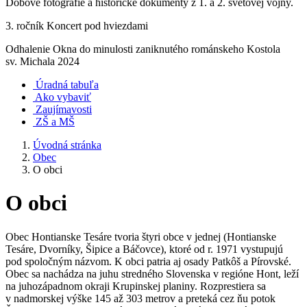
Dobové fotografie a historické dokumenty z 1. a 2. svetovej vojny.
3. ročník Koncert pod hviezdami
Odhalenie Okna do minulosti zaniknutého románskeho Kostola
sv. Michala 2024
Úradná tabuľa
Ako vybaviť
Zaujímavosti
ZŠ a MŠ
Úvodná stránka
Obec
O obci
O obci
Obec Hontianske Tesáre tvoria štyri obce v jednej (Hontianske
Tesáre, Dvorníky, Šipice a Báčovce), ktoré od r. 1971 vystupujú
pod spoločným názvom. K obci patria aj osady Patkôš a Pírovské.
Obec sa nachádza na juhu stredného Slovenska v regióne Hont, leží
na juhozápadnom okraji Krupinskej planiny. Rozprestiera sa
v nadmorskej výške 145 až 303 metrov a preteká cez ňu potok