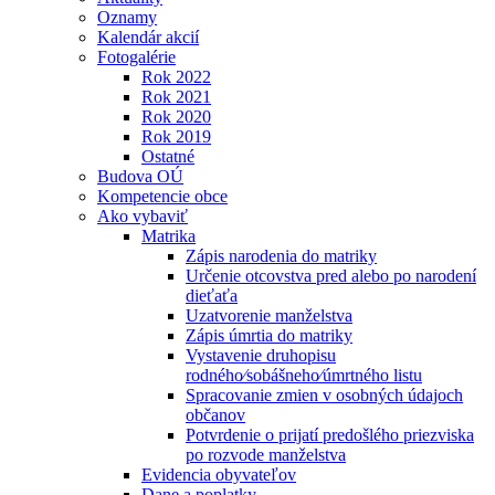
Oznamy
Kalendár akcií
Fotogalérie
Rok 2022
Rok 2021
Rok 2020
Rok 2019
Ostatné
Budova OÚ
Kompetencie obce
Ako vybaviť
Matrika
Zápis narodenia do matriky
Určenie otcovstva pred alebo po narodení
dieťaťa
Uzatvorenie manželstva
Zápis úmrtia do matriky
Vystavenie druhopisu
rodného⁄sobášneho⁄úmrtného listu
Spracovanie zmien v osobných údajoch
občanov
Potvrdenie o prijatí predošlého priezviska
po rozvode manželstva
Evidencia obyvateľov
Dane a poplatky