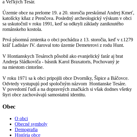
a Veľkých Tesár.
Územie obce na prelome 19. a 20. storočia preskúmal Andrej Kmeť,
katolícky kňaz z Prenčova. Posledný archeologický výskum v obci
sa uskutočnil v roku 1991, keď sa odkryli základy zaniknutého
románskeho kostola.
Prvá písomná zmienka o obci pochádza z 13. storočia, keď v r.1279
kráľ Ladislav IV. daroval toto územie Demeterovi z rodu Hunt.
V Hontianskych Tesároch pôsobil ako evanjelický farár aj brat
Andreja Sládkoviča - básnik Karol Braxatoris, Pochovaný je
na miestom cintoríne.
V roku 1971 sa k obci pripojili obce Dvorníky, Šipice a Báčovce.
Odvtedy vystupujú pod spoločným názvom Hontianske Tesáre.
V povedomí ľudí a na dopravných značkách si však dodnes všetky
štyri obce zachovávajú samostatnú identitu.
Obec
O obci
Obecné symboly
Demografia
História obce