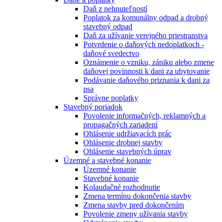
Daň z nehnuteľností
Poplatok za komunálny odpad a drobný
stavebný odpad
Daň za užívanie verejného priestranstva
Potvrdenie o daňových nedoplatkoch -
daňové svedectvo
Oznámenie o vzniku, zániku alebo zmene
daňovej povinnosti k dani za ubytovanie
Podávanie daňového priznania k dani za
psa
Správne poplatky
Stavebný poriadok
Povolenie informačných, reklamných a
propagačných zariadení
Ohlásenie udržiavacích prác
Ohlásenie drobnej stavby
Ohlásenie stavebných úprav
Územné a stavebné konanie
Územné konanie
Stavebné konanie
Kolaudačné rozhodnutie
Zmena termínu dokončenia stavby
Zmena stavby pred dokončením
Povolenie zmeny užívania stavby