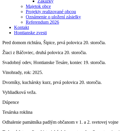
Zákazky
Majetok obce
Projekty realizované obcou
Oznámenie o uložení zásielky
Referendum 2026
Kontakt
Hontianske zvesti
Pred domom richtára, Šipice, prvá polovica 20. storočia.
Žiaci z Báčoviec, druhá polovica 20. storočia.
Svadobný odev, Hontianske Tesáre, koniec 19. storočia.
Vinohrady, rok: 2025.
Dvorníky, kuchársky kurz, prvá polovica 20. storočia.
Vyhliadková veža.
Dúpence
Tesárska roklina
Odhalenie pamätníka padlým občanom v 1. a 2. svetovej vojne