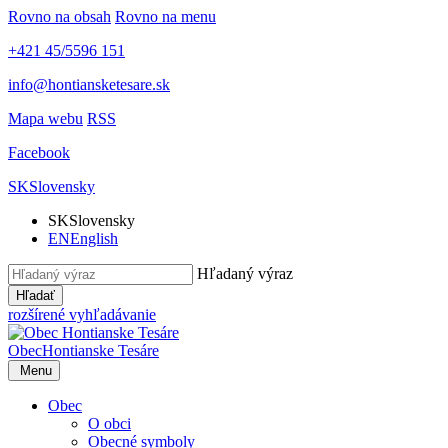
Rovno na obsah
Rovno na menu
+421 45/5596 151
info@hontiansketesare.sk
Mapa webu
RSS
Facebook
SK
Slovensky
SK
Slovensky
EN
English
Hľadaný výraz
Hľadať
rozšírené vyhľadávanie
Obec
Hontianske Tesáre
Menu
Obec
O obci
Obecné symboly