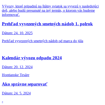
Vývozy, ktoré pripadnú na štátny sviatok sa vyvezú v nasledujúci
deň, alebo budú presunuté na iný termín, o ktorom vás budeme
informovať.
Prehľad vyvezených smetných nádob 1. polrok
Dátum:
24. 10. 2025
Prehľad vyvezených smetných nádob od marca do júla
Kalendár vývozu odpadu 2024
Dátum:
20. 12. 2024
Hontianske Tesáre
Ako správne separovať
Dátum:
24. 5. 2024
-