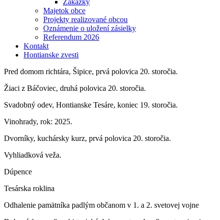
Zákazky
Majetok obce
Projekty realizované obcou
Oznámenie o uložení zásielky
Referendum 2026
Kontakt
Hontianske zvesti
Pred domom richtára, Šipice, prvá polovica 20. storočia.
Žiaci z Báčoviec, druhá polovica 20. storočia.
Svadobný odev, Hontianske Tesáre, koniec 19. storočia.
Vinohrady, rok: 2025.
Dvorníky, kuchársky kurz, prvá polovica 20. storočia.
Vyhliadková veža.
Dúpence
Tesárska roklina
Odhalenie pamätníka padlým občanom v 1. a 2. svetovej vojne