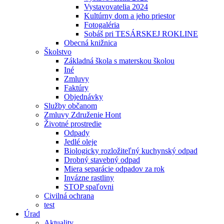
Vystavovatelia 2024
Kultúrny dom a jeho priestor
Fotogaléria
Sobáš pri TESÁRSKEJ ROKLINE
Obecná knižnica
Školstvo
Základná škola s materskou školou
Iné
Zmluvy
Faktúry
Objednávky
Služby občanom
Zmluvy Združenie Hont
Životné prostredie
Odpady
Jedlé oleje
Biologicky rozložiteľný kuchynský odpad
Drobný stavebný odpad
Miera separácie odpadov za rok
Invázne rastliny
STOP spaľovni
Civilná ochrana
test
Úrad
Aktuality