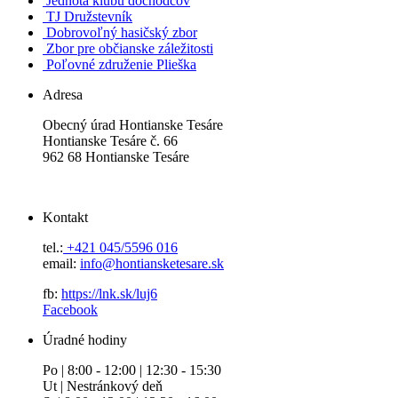
Jednota klubu dôchodcov
TJ Družstevník
Dobrovoľný hasičský zbor
Zbor pre občianske záležitosti
Poľovné združenie Plieška
Adresa
Obecný úrad Hontianske Tesáre
Hontianske Tesáre č. 66
962 68 Hontianske Tesáre
Kontakt
tel.:
+421 045/5596 016
email:
info@hontiansketesare.sk
fb:
https://lnk.sk/luj6
Facebook
Úradné hodiny
Po | 8:00 - 12:00 | 12:30 - 15:30
Ut | Nestránkový deň