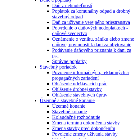
Daň z nehnuteľností
Poplatok za komunálny odpad a drobný
stavebný odpad
Daň za užívanie verejného priestranstva
Potvrdenie o daňových nedoplatkoch -
daňové svedectvo
Oznámenie o vzniku, zániku alebo zmene
daňovej povinnosti k dani za ubytovanie
Podávanie daňového priznania k dani za
psa
Správne poplatky
Stavebný poriadok
Povolenie informačných, reklamných a
propagačných zariadení
Ohlásenie udržiavacích prác
Ohlásenie drobnej stavby
Ohlásenie stavebných úprav
Územné a stavebné konanie
Územné konanie
Stavebné konanie
Kolaudačné rozhodnutie
Zmena termínu dokončenia stavby
Zmena stavby pred dokončením
Povolenie zmeny užívania stavby