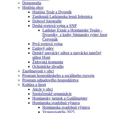
Demografia
História obce
História Tesár a Dvorník
Zaniknutá Ladzianska lesná železnica
Dobové fotografie
Druhá svetová vojna a SNP
Ladislav Exnár a Hontianske Tesáre -
Dvorníky z knihy Sitniansky rytier Juraj
Červenák
Prvá svetová vojna
Ľudový odev
Detský spevácky súbor a spevácko tanečný
súbor Hont
Židovská komunita
Ochotnícke divadlo
Zaujímavosti v obci
Program hospodárskeho a sociálneho rozvoja
Program odpadového hospodárstva
Kultúra a šport
Akcie v obci
Spoločenské organizácie
Hontiansky jarmok a Gulášmajster
Hontianska svadobná výstava
Hontianska svadobná výstava
Vystavovatelia 2025