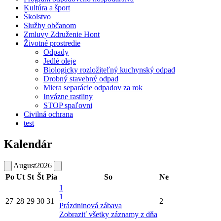
Kultúra a šport
Školstvo
Služby občanom
Zmluvy Združenie Hont
Životné prostredie
Odpady
Jedlé oleje
Biologicky rozložiteľný kuchynský odpad
Drobný stavebný odpad
Miera separácie odpadov za rok
Invázne rastliny
STOP spaľovni
Civilná ochrana
test
Kalendár
August
2026
Po
Ut
St
Št
Pia
So
Ne
1
1
27
28
29
30
31
2
Prázdninová zábava
Zobraziť všetky záznamy z dňa