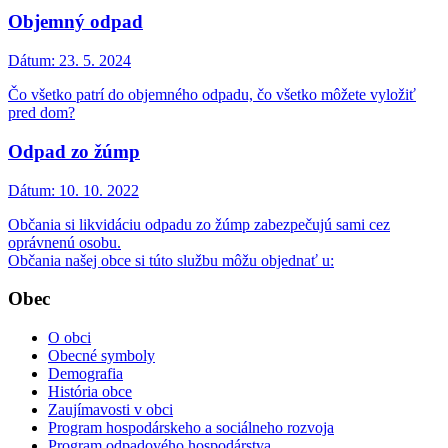
Objemný odpad
Dátum:
23. 5. 2024
Čo všetko patrí do objemného odpadu, čo všetko môžete vyložiť
pred dom?
Odpad zo žúmp
Dátum:
10. 10. 2022
Občania si likvidáciu odpadu zo žúmp zabezpečujú sami cez
oprávnenú osobu.
Občania našej obce si túto službu môžu objednať u:
Obec
O obci
Obecné symboly
Demografia
História obce
Zaujímavosti v obci
Program hospodárskeho a sociálneho rozvoja
Program odpadového hospodárstva