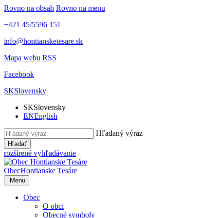
Rovno na obsah
Rovno na menu
+421 45/5596 151
info@hontiansketesare.sk
Mapa webu
RSS
Facebook
SK
Slovensky
SK
Slovensky
EN
English
Hľadaný výraz
Hľadať
rozšírené vyhľadávanie
Obec
Hontianske Tesáre
Menu
Obec
O obci
Obecné symboly