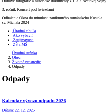
Dobové fotografie a historické dokumenty z 1. a 2. svetovej vojny.
3. ročník Koncert pod hviezdami
Odhalenie Okna do minulosti zaniknutého románskeho Kostola
sv. Michala 2024
Úradná tabuľa
Ako vybaviť
Zaujímavosti
ZŠ a MŠ
Úvodná stránka
Obec
Životné prostredie
Odpady
Odpady
Kalendár vývozu odpadu 2026
Dátum:
22. 12. 2025