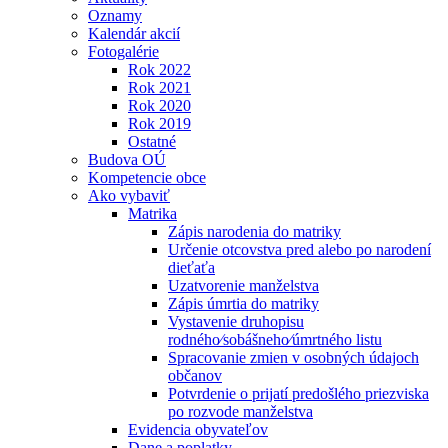
Oznamy
Kalendár akcií
Fotogalérie
Rok 2022
Rok 2021
Rok 2020
Rok 2019
Ostatné
Budova OÚ
Kompetencie obce
Ako vybaviť
Matrika
Zápis narodenia do matriky
Určenie otcovstva pred alebo po narodení
dieťaťa
Uzatvorenie manželstva
Zápis úmrtia do matriky
Vystavenie druhopisu
rodného⁄sobášneho⁄úmrtného listu
Spracovanie zmien v osobných údajoch
občanov
Potvrdenie o prijatí predošlého priezviska
po rozvode manželstva
Evidencia obyvateľov
Dane a poplatky