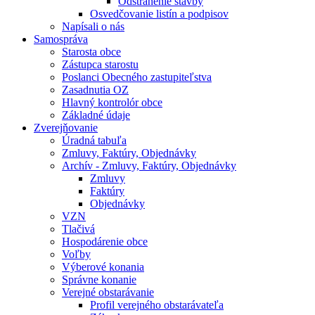
Odstránenie stavby
Osvedčovanie listín a podpisov
Napísali o nás
Samospráva
Starosta obce
Zástupca starostu
Poslanci Obecného zastupiteľstva
Zasadnutia OZ
Hlavný kontrolór obce
Základné údaje
Zverejňovanie
Úradná tabuľa
Zmluvy, Faktúry, Objednávky
Archív - Zmluvy, Faktúry, Objednávky
Zmluvy
Faktúry
Objednávky
VZN
Tlačivá
Hospodárenie obce
Voľby
Výberové konania
Správne konanie
Verejné obstarávanie
Profil verejného obstarávateľa