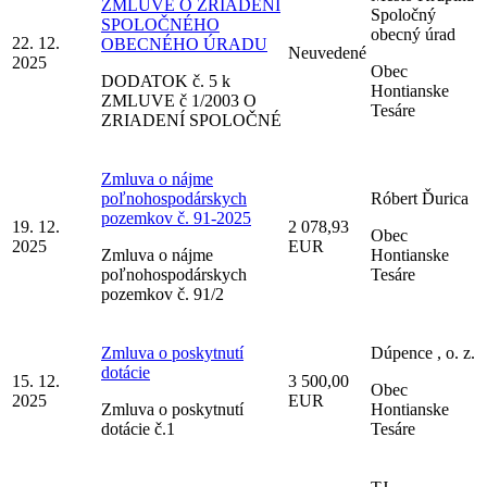
ZMLUVE O ZRIADENÍ
Spoločný
SPOLOČNÉHO
obecný úrad
22. 12.
OBECNÉHO ÚRADU
Neuvedené
2025
Obec
DODATOK č. 5 k
Hontianske
ZMLUVE č 1/2003 O
Tesáre
ZRIADENÍ SPOLOČNÉ
Zmluva o nájme
poľnohospodárskych
Róbert Ďurica
pozemkov č. 91-2025
19. 12.
2 078,93
Obec
2025
EUR
Zmluva o nájme
Hontianske
poľnohospodárskych
Tesáre
pozemkov č. 91/2
Zmluva o poskytnutí
Dúpence , o. z.
dotácie
15. 12.
3 500,00
Obec
2025
EUR
Zmluva o poskytnutí
Hontianske
dotácie č.1
Tesáre