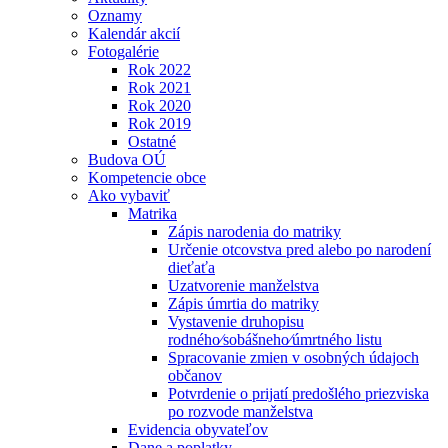
Oznamy
Kalendár akcií
Fotogalérie
Rok 2022
Rok 2021
Rok 2020
Rok 2019
Ostatné
Budova OÚ
Kompetencie obce
Ako vybaviť
Matrika
Zápis narodenia do matriky
Určenie otcovstva pred alebo po narodení
dieťaťa
Uzatvorenie manželstva
Zápis úmrtia do matriky
Vystavenie druhopisu
rodného⁄sobášneho⁄úmrtného listu
Spracovanie zmien v osobných údajoch
občanov
Potvrdenie o prijatí predošlého priezviska
po rozvode manželstva
Evidencia obyvateľov
Dane a poplatky