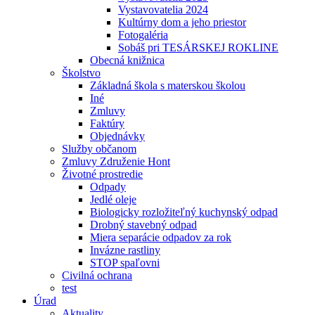
Vystavovatelia 2024
Kultúrny dom a jeho priestor
Fotogaléria
Sobáš pri TESÁRSKEJ ROKLINE
Obecná knižnica
Školstvo
Základná škola s materskou školou
Iné
Zmluvy
Faktúry
Objednávky
Služby občanom
Zmluvy Združenie Hont
Životné prostredie
Odpady
Jedlé oleje
Biologicky rozložiteľný kuchynský odpad
Drobný stavebný odpad
Miera separácie odpadov za rok
Invázne rastliny
STOP spaľovni
Civilná ochrana
test
Úrad
Aktuality