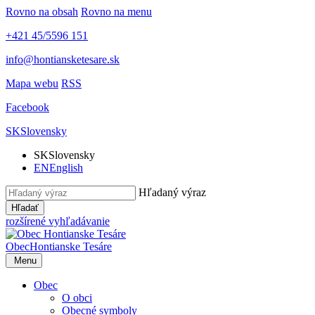
Rovno na obsah
Rovno na menu
+421 45/5596 151
info@hontiansketesare.sk
Mapa webu
RSS
Facebook
SK
Slovensky
SK
Slovensky
EN
English
Hľadaný výraz
Hľadať
rozšírené vyhľadávanie
Obec
Hontianske Tesáre
Menu
Obec
O obci
Obecné symboly