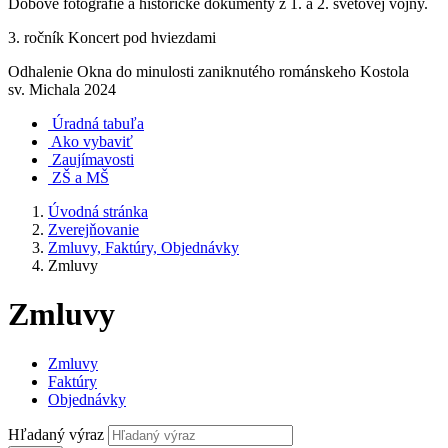
Dobové fotografie a historické dokumenty z 1. a 2. svetovej vojny.
3. ročník Koncert pod hviezdami
Odhalenie Okna do minulosti zaniknutého románskeho Kostola
sv. Michala 2024
Úradná tabuľa
Ako vybaviť
Zaujímavosti
ZŠ a MŠ
Úvodná stránka
Zverejňovanie
Zmluvy, Faktúry, Objednávky
Zmluvy
Zmluvy
Zmluvy
Faktúry
Objednávky
Hľadaný výraz