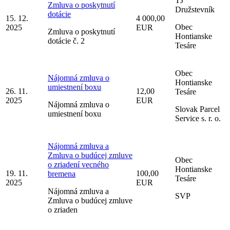
TJ
Zmluva o poskytnutí
Družstevník
dotácie
15. 12.
4 000,00
Obec
2025
EUR
Zmluva o poskytnutí
Hontianske
dotácie č. 2
Tesáre
Obec
Nájomná zmluva o
Hontianske
umiestnení boxu
26. 11.
12,00
Tesáre
2025
EUR
Nájomná zmluva o
Slovak Parcel
umiestnení boxu
Service s. r. o.
Nájomná zmluva a
Zmluva o budúcej zmluve
Obec
o zriadení vecného
Hontianske
19. 11.
100,00
bremena
Tesáre
2025
EUR
Nájomná zmluva a
SVP
Zmluva o budúcej zmluve
o zriaden