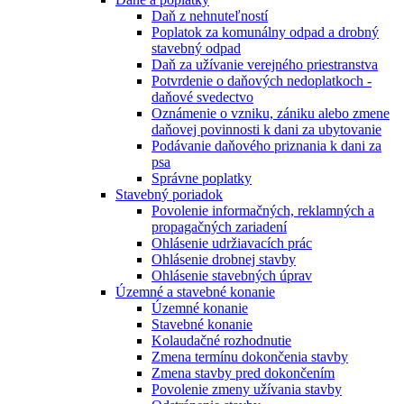
Daň z nehnuteľností
Poplatok za komunálny odpad a drobný
stavebný odpad
Daň za užívanie verejného priestranstva
Potvrdenie o daňových nedoplatkoch -
daňové svedectvo
Oznámenie o vzniku, zániku alebo zmene
daňovej povinnosti k dani za ubytovanie
Podávanie daňového priznania k dani za
psa
Správne poplatky
Stavebný poriadok
Povolenie informačných, reklamných a
propagačných zariadení
Ohlásenie udržiavacích prác
Ohlásenie drobnej stavby
Ohlásenie stavebných úprav
Územné a stavebné konanie
Územné konanie
Stavebné konanie
Kolaudačné rozhodnutie
Zmena termínu dokončenia stavby
Zmena stavby pred dokončením
Povolenie zmeny užívania stavby