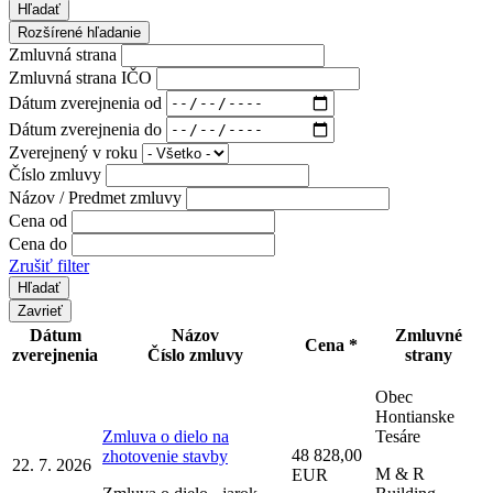
Hľadať
Rozšírené hľadanie
Zmluvná strana
Zmluvná strana IČO
Dátum zverejnenia od
Dátum zverejnenia do
Zverejnený v roku
Číslo zmluvy
Názov / Predmet zmluvy
Cena od
Cena do
Zrušiť filter
Zavrieť
Dátum
Názov
Zmluvné
Cena *
zverejnenia
Číslo zmluvy
strany
Obec
Hontianske
Zmluva o dielo na
Tesáre
48 828,00
zhotovenie stavby
22. 7. 2026
M & R
EUR