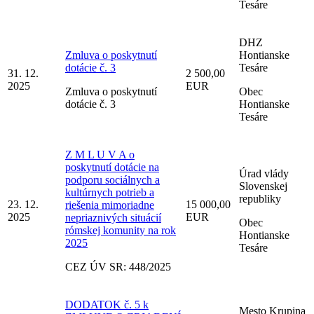
Tesáre
DHZ
Zmluva o poskytnutí
Hontianske
dotácie č. 3
Tesáre
31. 12.
2 500,00
2025
EUR
Zmluva o poskytnutí
Obec
dotácie č. 3
Hontianske
Tesáre
Z M L U V A o
poskytnutí dotácie na
Úrad vlády
podporu sociálnych a
Slovenskej
kultúrnych potrieb a
republiky
23. 12.
15 000,00
riešenia mimoriadne
2025
EUR
nepriaznivých situácií
Obec
rómskej komunity na rok
Hontianske
2025
Tesáre
CEZ ÚV SR: 448/2025
DODATOK č. 5 k
Mesto Krupina