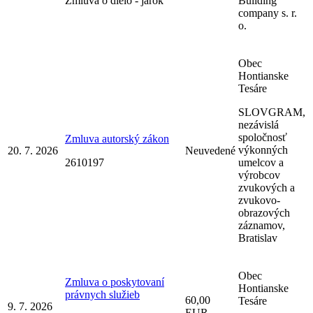
Zmluva o dielo - jarok
Building
company s. r.
o.
Obec
Hontianske
Tesáre
SLOVGRAM,
nezávislá
spoločnosť
Zmluva autorský zákon
výkonných
20. 7. 2026
Neuvedené
2610197
umelcov a
výrobcov
zvukových a
zvukovo-
obrazových
záznamov,
Bratislav
Obec
Zmluva o poskytovaní
Hontianske
právnych služieb
60,00
Tesáre
9. 7. 2026
EUR