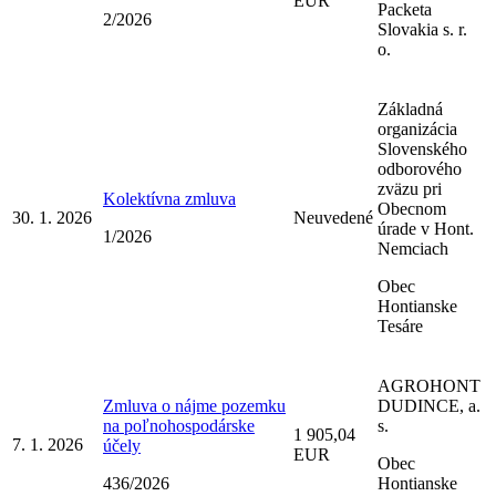
EUR
Packeta
2/2026
Slovakia s. r.
o.
Základná
organizácia
Slovenského
odborového
zväzu pri
Kolektívna zmluva
Obecnom
30. 1. 2026
Neuvedené
úrade v Hont.
1/2026
Nemciach
Obec
Hontianske
Tesáre
AGROHONT
Zmluva o nájme pozemku
DUDINCE, a.
na poľnohospodárske
s.
1 905,04
7. 1. 2026
účely
EUR
Obec
436/2026
Hontianske