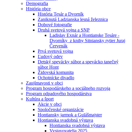
Demografia
História obce
História Tesár a Dvorník
Zaniknutá Ladzianska lesná železnica
Dobové fotografie
Druhá svetová vojna a SNP
Ladislav Exnár a Hontianske Tesáre -
Dvorníky z knihy Sitniansky rytier Juraj
Červenák
Prvá svetová vojna
Ľudový odev
Detský spevácky súbor a spevácko tanečný
súbor Hont
Židovská komunita
Ochotnícke divadlo
Zaujímavosti v obci
Program hospodárskeho a sociálneho rozvoja
Program odpadového hospodárstva
Kultúra a šport
Akcie v obci
Spoločenské organizácie
Hontiansky jarmok a Gulášmajster
Hontianska svadobná výstava
Hontianska svadobná výstava
Vystavovatelia 2025