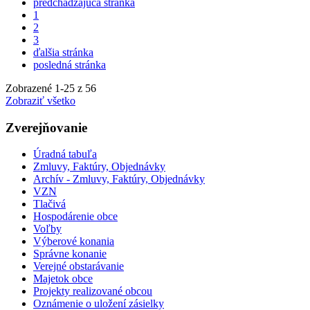
predchádzajúca stránka
1
2
3
ďalšia stránka
posledná stránka
Zobrazené
1
-
25
z 56
Zobraziť všetko
Zverejňovanie
Úradná tabuľa
Zmluvy, Faktúry, Objednávky
Archív - Zmluvy, Faktúry, Objednávky
VZN
Tlačivá
Hospodárenie obce
Voľby
Výberové konania
Správne konanie
Verejné obstarávanie
Majetok obce
Projekty realizované obcou
Oznámenie o uložení zásielky