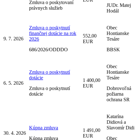
Zmluva o poskytovaní
JUDr. Matej
právnych služieb
Hodál
Zmluva o poskytnutí
Obec
finančnej dotácie na rok
Hontianske
552,00
9. 7. 2026
2026
Tesáre
EUR
686/2026/ODDDO
BBSK
Obec
Zmluva o poskytnutí
Hontianske
dotácie
Tesáre
1 400,00
6. 5. 2026
EUR
Zmluva o poskytnutí
Dobrovoľná
dotácie
požiarna
ochrana SR
Katarína
Didiová a
Kúpna zmluva
Slavomír Didi
1 491,00
30. 4. 2026
EUR
Kúpna zmluva
Obec