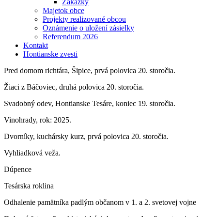
Zákazky
Majetok obce
Projekty realizované obcou
Oznámenie o uložení zásielky
Referendum 2026
Kontakt
Hontianske zvesti
Pred domom richtára, Šipice, prvá polovica 20. storočia.
Žiaci z Báčoviec, druhá polovica 20. storočia.
Svadobný odev, Hontianske Tesáre, koniec 19. storočia.
Vinohrady, rok: 2025.
Dvorníky, kuchársky kurz, prvá polovica 20. storočia.
Vyhliadková veža.
Dúpence
Tesárska roklina
Odhalenie pamätníka padlým občanom v 1. a 2. svetovej vojne