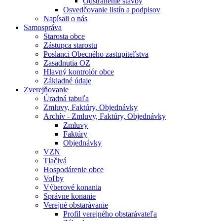
Odstránenie stavby
Osvedčovanie listín a podpisov
Napísali o nás
Samospráva
Starosta obce
Zástupca starostu
Poslanci Obecného zastupiteľstva
Zasadnutia OZ
Hlavný kontrolór obce
Základné údaje
Zverejňovanie
Úradná tabuľa
Zmluvy, Faktúry, Objednávky
Archív - Zmluvy, Faktúry, Objednávky
Zmluvy
Faktúry
Objednávky
VZN
Tlačivá
Hospodárenie obce
Voľby
Výberové konania
Správne konanie
Verejné obstarávanie
Profil verejného obstarávateľa