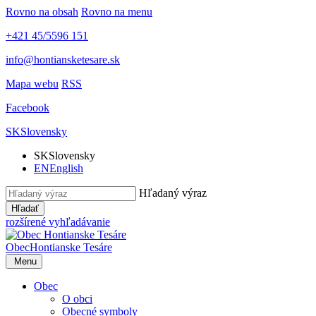
Rovno na obsah
Rovno na menu
+421 45/5596 151
info@hontiansketesare.sk
Mapa webu
RSS
Facebook
SK
Slovensky
SK
Slovensky
EN
English
Hľadaný výraz
Hľadať
rozšírené vyhľadávanie
Obec
Hontianske Tesáre
Menu
Obec
O obci
Obecné symboly