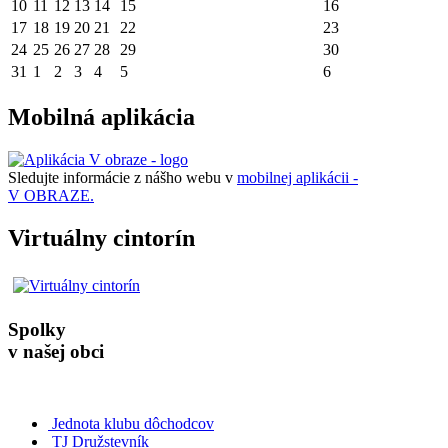
10
11
12
13
14
15
16
17
18
19
20
21
22
23
24
25
26
27
28
29
30
31
1
2
3
4
5
6
Mobilná aplikácia
Sledujte informácie z nášho webu v
mobilnej aplikácii -
V OBRAZE.
Virtuálny cintorín
Spolky
v našej obci
Jednota klubu dôchodcov
TJ Družstevník