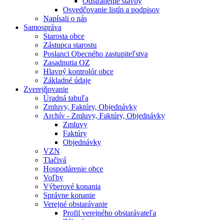
Odstránenie stavby
Osvedčovanie listín a podpisov
Napísali o nás
Samospráva
Starosta obce
Zástupca starostu
Poslanci Obecného zastupiteľstva
Zasadnutia OZ
Hlavný kontrolór obce
Základné údaje
Zverejňovanie
Úradná tabuľa
Zmluvy, Faktúry, Objednávky
Archív - Zmluvy, Faktúry, Objednávky
Zmluvy
Faktúry
Objednávky
VZN
Tlačivá
Hospodárenie obce
Voľby
Výberové konania
Správne konanie
Verejné obstarávanie
Profil verejného obstarávateľa