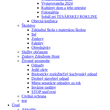
Vystavovatelia 2024
Kultúrny dom a jeho priestor
Fotogaléria
Sobáš pri TESÁRSKEJ ROKLINE
Obecná knižnica
Školstvo
Základná škola s materskou školou
Iné
Zmluvy
Faktúry
Objednávky
Služby občanom
Zmluvy Združenie Hont
Životné prostredie
Odpady
Jedlé oleje
Biologicky rozložiteľný kuchynský odpad
Drobný stavebný odpad
Miera separácie odpadov za rok
Invázne rastliny
STOP spaľovni
Civilná ochrana
test
Úrad
Aktuality