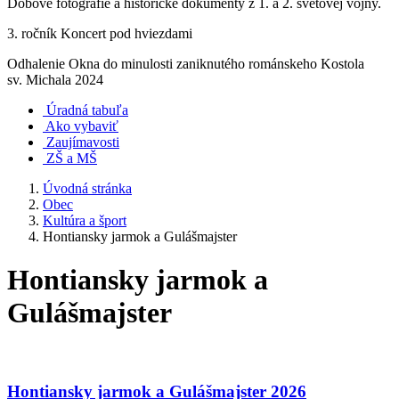
Dobové fotografie a historické dokumenty z 1. a 2. svetovej vojny.
3. ročník Koncert pod hviezdami
Odhalenie Okna do minulosti zaniknutého románskeho Kostola
sv. Michala 2024
Úradná tabuľa
Ako vybaviť
Zaujímavosti
ZŠ a MŠ
Úvodná stránka
Obec
Kultúra a šport
Hontiansky jarmok a Gulášmajster
Hontiansky jarmok a
Gulášmajster
Hontiansky jarmok a Gulášmajster 2026