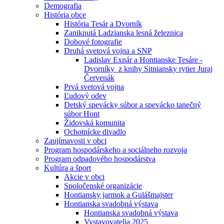
Demografia
História obce
História Tesár a Dvorník
Zaniknutá Ladzianska lesná železnica
Dobové fotografie
Druhá svetová vojna a SNP
Ladislav Exnár a Hontianske Tesáre -
Dvorníky z knihy Sitniansky rytier Juraj
Červenák
Prvá svetová vojna
Ľudový odev
Detský spevácky súbor a spevácko tanečný
súbor Hont
Židovská komunita
Ochotnícke divadlo
Zaujímavosti v obci
Program hospodárskeho a sociálneho rozvoja
Program odpadového hospodárstva
Kultúra a šport
Akcie v obci
Spoločenské organizácie
Hontiansky jarmok a Gulášmajster
Hontianska svadobná výstava
Hontianska svadobná výstava
Vystavovatelia 2025