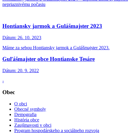
nepriaznivému počasiu
Hontiansky jarmok a Gulášmajster 2023
Dátum:
26. 10. 2023
Máme za sebou Hontiansky jarmok a Gulášmajster 2023.
Guľášmajster obce Hontianske Tesáre
Dátum:
20. 9. 2022
-
Obec
O obci
Obecné symboly
Demografia
História obce
Zaujímavosti v obci
Program hospodárskeho a sociálneho rozvoja