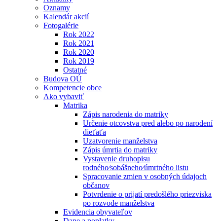
Oznamy
Kalendár akcií
Fotogalérie
Rok 2022
Rok 2021
Rok 2020
Rok 2019
Ostatné
Budova OÚ
Kompetencie obce
Ako vybaviť
Matrika
Zápis narodenia do matriky
Určenie otcovstva pred alebo po narodení
dieťaťa
Uzatvorenie manželstva
Zápis úmrtia do matriky
Vystavenie druhopisu
rodného⁄sobášneho⁄úmrtného listu
Spracovanie zmien v osobných údajoch
občanov
Potvrdenie o prijatí predošlého priezviska
po rozvode manželstva
Evidencia obyvateľov
Dane a poplatky