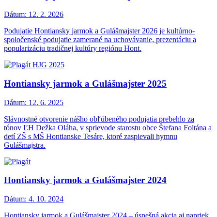
Dátum:
12. 2. 2026
Podujatie Hontiansky jarmok a Gulášmajster 2026 je kultúrno-
spoločenské podujatie zamerané na uchovávanie, prezentáciu a
popularizáciu tradičnej kultúry regiónu Hont.
Hontiansky jarmok a Gulášmajster 2025
Dátum:
12. 6. 2025
Slávnostné otvorenie nášho obľúbeného podujatia prebehlo za
tónov ĽH Dežka Oláha, v sprievode starostu obce Štefana Foltána a
detí ZŠ s MŠ Hontianske Tesáre, ktoré zaspievali hymnu
Gulášmajstra.
Hontiansky jarmok a Gulášmajster 2024
Dátum:
4. 10. 2024
Hontiansky jarmok a Gulášmajster 2024 – úspešná akcia aj napriek