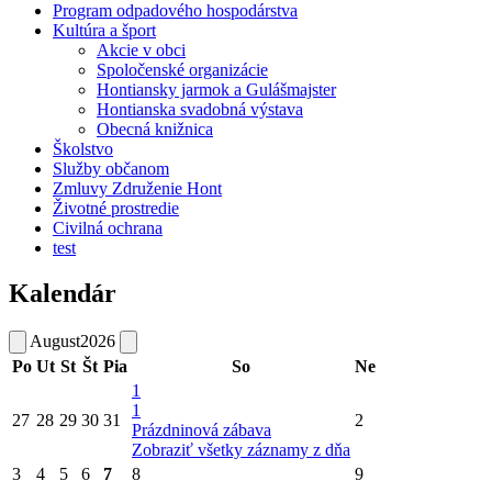
Program odpadového hospodárstva
Kultúra a šport
Akcie v obci
Spoločenské organizácie
Hontiansky jarmok a Gulášmajster
Hontianska svadobná výstava
Obecná knižnica
Školstvo
Služby občanom
Zmluvy Združenie Hont
Životné prostredie
Civilná ochrana
test
Kalendár
August
2026
Po
Ut
St
Št
Pia
So
Ne
1
1
27
28
29
30
31
2
Prázdninová zábava
Zobraziť všetky záznamy z dňa
3
4
5
6
7
8
9