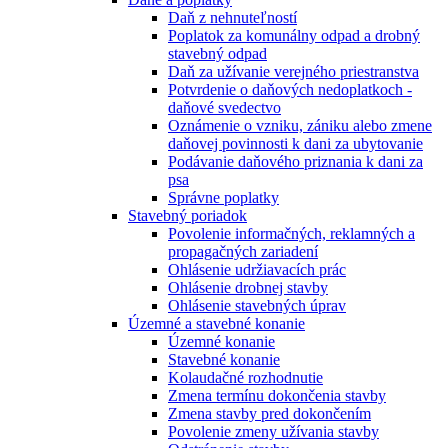
Daň z nehnuteľností
Poplatok za komunálny odpad a drobný
stavebný odpad
Daň za užívanie verejného priestranstva
Potvrdenie o daňových nedoplatkoch -
daňové svedectvo
Oznámenie o vzniku, zániku alebo zmene
daňovej povinnosti k dani za ubytovanie
Podávanie daňového priznania k dani za
psa
Správne poplatky
Stavebný poriadok
Povolenie informačných, reklamných a
propagačných zariadení
Ohlásenie udržiavacích prác
Ohlásenie drobnej stavby
Ohlásenie stavebných úprav
Územné a stavebné konanie
Územné konanie
Stavebné konanie
Kolaudačné rozhodnutie
Zmena termínu dokončenia stavby
Zmena stavby pred dokončením
Povolenie zmeny užívania stavby