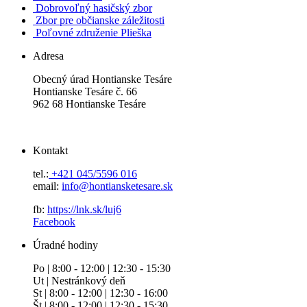
Dobrovoľný hasičský zbor
Zbor pre občianske záležitosti
Poľovné združenie Plieška
Adresa
Obecný úrad Hontianske Tesáre
Hontianske Tesáre č. 66
962 68 Hontianske Tesáre
Kontakt
tel.:
+421 045/5596 016
email:
info@hontiansketesare.sk
fb:
https://lnk.sk/luj6
Facebook
Úradné hodiny
Po | 8:00 - 12:00 | 12:30 - 15:30
Ut | Nestránkový deň
St | 8:00 - 12:00 | 12:30 - 16:00
Št | 8:00 - 12:00 | 12:30 - 15:30