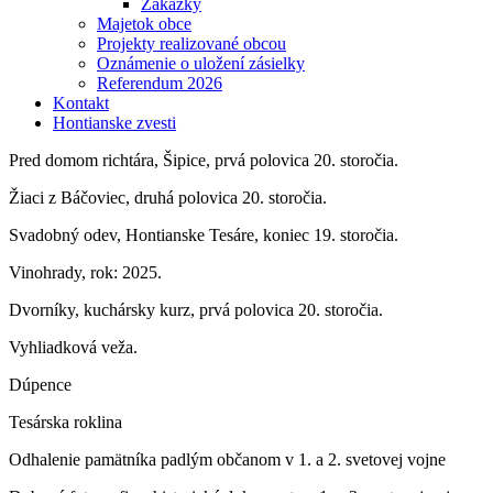
Zákazky
Majetok obce
Projekty realizované obcou
Oznámenie o uložení zásielky
Referendum 2026
Kontakt
Hontianske zvesti
Pred domom richtára, Šipice, prvá polovica 20. storočia.
Žiaci z Báčoviec, druhá polovica 20. storočia.
Svadobný odev, Hontianske Tesáre, koniec 19. storočia.
Vinohrady, rok: 2025.
Dvorníky, kuchársky kurz, prvá polovica 20. storočia.
Vyhliadková veža.
Dúpence
Tesárska roklina
Odhalenie pamätníka padlým občanom v 1. a 2. svetovej vojne