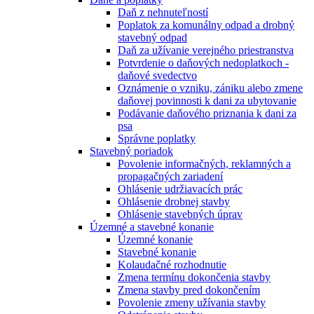
Daň z nehnuteľností
Poplatok za komunálny odpad a drobný
stavebný odpad
Daň za užívanie verejného priestranstva
Potvrdenie o daňových nedoplatkoch -
daňové svedectvo
Oznámenie o vzniku, zániku alebo zmene
daňovej povinnosti k dani za ubytovanie
Podávanie daňového priznania k dani za
psa
Správne poplatky
Stavebný poriadok
Povolenie informačných, reklamných a
propagačných zariadení
Ohlásenie udržiavacích prác
Ohlásenie drobnej stavby
Ohlásenie stavebných úprav
Územné a stavebné konanie
Územné konanie
Stavebné konanie
Kolaudačné rozhodnutie
Zmena termínu dokončenia stavby
Zmena stavby pred dokončením
Povolenie zmeny užívania stavby