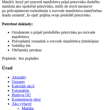
Manžel, ktorý pri uzavretí manželstva prijal priezvisko druhého
manžela ako spoločné priezvisko, môže do troch mesiacov
po právoplatnosti rozhodnutia o rozvode manželstva matričnému
úradu oznámiť, že opäť prijíma svoje predošlé priezvisko.
Potrebné doklady:
Oznámenie o prijatí predošlého priezviska po rozvode
manželstva
Právoplatný rozsudok o rozvode manželstva (fotokópia)
Sobášny list
Občiansky preukaz
Poplatok: bez poplatku
Úrad
Aktuality
Oznamy
Kalendár akcií
Fotogalérie
Budova OÚ
Kompetencie obce
Ako vybaviť
Matrika