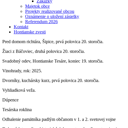
Zákazky
Majetok obce
Projekty realizované obcou
Oznámenie o uložení zásielky
Referendum 2026
Kontakt
Hontianske zvesti
Pred domom richtára, Šipice, prvá polovica 20. storočia.
Žiaci z Báčoviec, druhá polovica 20. storočia.
Svadobný odev, Hontianske Tesáre, koniec 19. storočia.
Vinohrady, rok: 2025.
Dvorníky, kuchársky kurz, prvá polovica 20. storočia.
Vyhliadková veža.
Dúpence
Tesárska roklina
Odhalenie pamätníka padlým občanom v 1. a 2. svetovej vojne