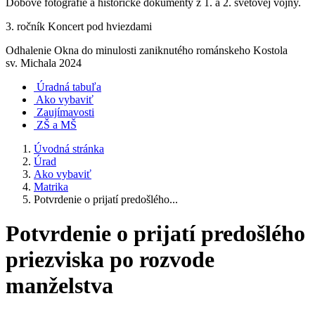
Dobové fotografie a historické dokumenty z 1. a 2. svetovej vojny.
3. ročník Koncert pod hviezdami
Odhalenie Okna do minulosti zaniknutého románskeho Kostola
sv. Michala 2024
Úradná tabuľa
Ako vybaviť
Zaujímavosti
ZŠ a MŠ
Úvodná stránka
Úrad
Ako vybaviť
Matrika
Potvrdenie o prijatí predošlého...
Potvrdenie o prijatí predošlého
priezviska po rozvode
manželstva