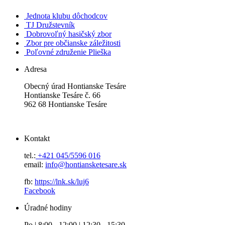
Jednota klubu dôchodcov
TJ Družstevník
Dobrovoľný hasičský zbor
Zbor pre občianske záležitosti
Poľovné združenie Plieška
Adresa
Obecný úrad Hontianske Tesáre
Hontianske Tesáre č. 66
962 68 Hontianske Tesáre
Kontakt
tel.:
+421 045/5596 016
email:
info@hontiansketesare.sk
fb:
https://lnk.sk/luj6
Facebook
Úradné hodiny
Po | 8:00 - 12:00 | 12:30 - 15:30