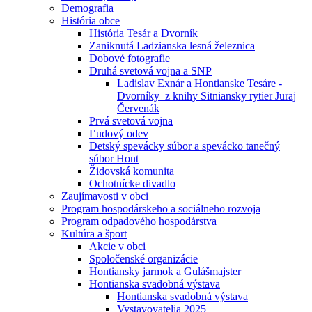
Demografia
História obce
História Tesár a Dvorník
Zaniknutá Ladzianska lesná železnica
Dobové fotografie
Druhá svetová vojna a SNP
Ladislav Exnár a Hontianske Tesáre -
Dvorníky z knihy Sitniansky rytier Juraj
Červenák
Prvá svetová vojna
Ľudový odev
Detský spevácky súbor a spevácko tanečný
súbor Hont
Židovská komunita
Ochotnícke divadlo
Zaujímavosti v obci
Program hospodárskeho a sociálneho rozvoja
Program odpadového hospodárstva
Kultúra a šport
Akcie v obci
Spoločenské organizácie
Hontiansky jarmok a Gulášmajster
Hontianska svadobná výstava
Hontianska svadobná výstava
Vystavovatelia 2025