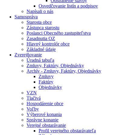
Odstránenie stavby
Osvedčovanie listín a podpisov
Napísali o nás
Samospráva
Starosta obce
Zástupca starostu
Poslanci Obecného zastupiteľstva
Zasadnutia OZ
Hlavný kontrolór obce
Základné údaje
Zverejňovanie
Úradná tabuľa
Zmluvy, Faktúry, Objednávky
Archív - Zmluvy, Faktúry, Objednávky
Zmluvy
Faktúry
Objednávky
VZN
Tlačivá
Hospodárenie obce
Voľby
Výberové konania
Správne konanie
Verejné obstarávanie
Profil verejného obstarávateľa