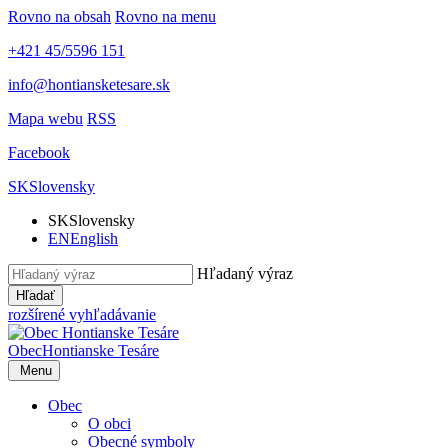
Rovno na obsah
Rovno na menu
+421 45/5596 151
info@hontiansketesare.sk
Mapa webu
RSS
Facebook
SK
Slovensky
SK
Slovensky
EN
English
Hľadaný výraz
Hľadať
rozšírené vyhľadávanie
Obec
Hontianske Tesáre
Menu
Obec
O obci
Obecné symboly