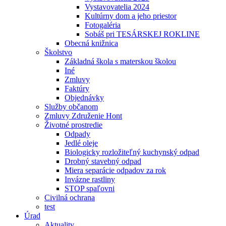
Vystavovatelia 2024
Kultúrny dom a jeho priestor
Fotogaléria
Sobáš pri TESÁRSKEJ ROKLINE
Obecná knižnica
Školstvo
Základná škola s materskou školou
Iné
Zmluvy
Faktúry
Objednávky
Služby občanom
Zmluvy Združenie Hont
Životné prostredie
Odpady
Jedlé oleje
Biologicky rozložiteľný kuchynský odpad
Drobný stavebný odpad
Miera separácie odpadov za rok
Invázne rastliny
STOP spaľovni
Civilná ochrana
test
Úrad
Aktuality