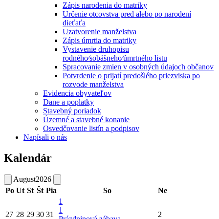
Zápis narodenia do matriky
Určenie otcovstva pred alebo po narodení
dieťaťa
Uzatvorenie manželstva
Zápis úmrtia do matriky
Vystavenie druhopisu
rodného⁄sobášneho⁄úmrtného listu
Spracovanie zmien v osobných údajoch občanov
Potvrdenie o prijatí predošlého priezviska po
rozvode manželstva
Evidencia obyvateľov
Dane a poplatky
Stavebný poriadok
Územné a stavebné konanie
Osvedčovanie listín a podpisov
Napísali o nás
Kalendár
August
2026
Po
Ut
St
Št
Pia
So
Ne
1
1
27
28
29
30
31
2
Prázdninová zábava