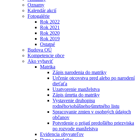
Oznamy
Kalendár akcií
Fotogalérie
Rok 2022
Rok 2021
Rok 2020
Rok 2019
Ostatné
Budova OÚ
Kompetencie obce
Ako vybaviť
Matrika
Zápis narodenia do matriky
Určenie otcovstva pred alebo po narodení
dieťaťa
Uzatvorenie manželstva
Zápis úmrtia do matriky
Vystavenie druhopisu
rodného⁄sobášneho⁄úmrtného listu
Spracovanie zmien v osobných údajoch
občanov
Potvrdenie o prijatí predošlého priezviska
po rozvode manželstva
Evidencia obyvateľov
Dane a poplatky