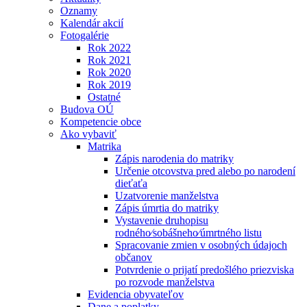
Oznamy
Kalendár akcií
Fotogalérie
Rok 2022
Rok 2021
Rok 2020
Rok 2019
Ostatné
Budova OÚ
Kompetencie obce
Ako vybaviť
Matrika
Zápis narodenia do matriky
Určenie otcovstva pred alebo po narodení
dieťaťa
Uzatvorenie manželstva
Zápis úmrtia do matriky
Vystavenie druhopisu
rodného⁄sobášneho⁄úmrtného listu
Spracovanie zmien v osobných údajoch
občanov
Potvrdenie o prijatí predošlého priezviska
po rozvode manželstva
Evidencia obyvateľov
Dane a poplatky