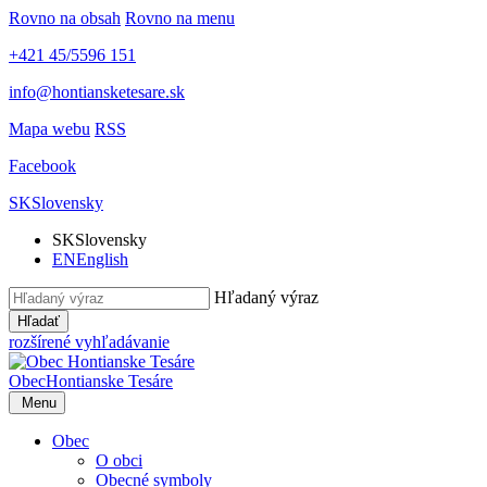
Rovno na obsah
Rovno na menu
+421 45/5596 151
info@hontiansketesare.sk
Mapa webu
RSS
Facebook
SK
Slovensky
SK
Slovensky
EN
English
Hľadaný výraz
Hľadať
rozšírené vyhľadávanie
Obec
Hontianske Tesáre
Menu
Obec
O obci
Obecné symboly