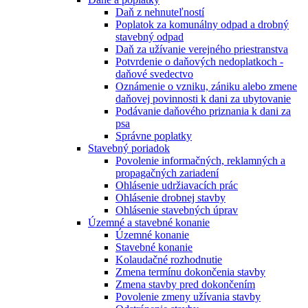
Daň z nehnuteľností
Poplatok za komunálny odpad a drobný
stavebný odpad
Daň za užívanie verejného priestranstva
Potvrdenie o daňových nedoplatkoch -
daňové svedectvo
Oznámenie o vzniku, zániku alebo zmene
daňovej povinnosti k dani za ubytovanie
Podávanie daňového priznania k dani za
psa
Správne poplatky
Stavebný poriadok
Povolenie informačných, reklamných a
propagačných zariadení
Ohlásenie udržiavacích prác
Ohlásenie drobnej stavby
Ohlásenie stavebných úprav
Územné a stavebné konanie
Územné konanie
Stavebné konanie
Kolaudačné rozhodnutie
Zmena termínu dokončenia stavby
Zmena stavby pred dokončením
Povolenie zmeny užívania stavby