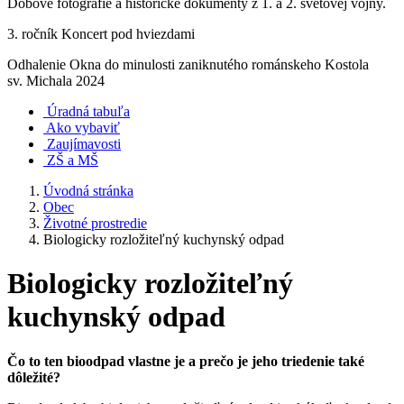
Dobové fotografie a historické dokumenty z 1. a 2. svetovej vojny.
3. ročník Koncert pod hviezdami
Odhalenie Okna do minulosti zaniknutého románskeho Kostola
sv. Michala 2024
Úradná tabuľa
Ako vybaviť
Zaujímavosti
ZŠ a MŠ
Úvodná stránka
Obec
Životné prostredie
Biologicky rozložiteľný kuchynský odpad
Biologicky rozložiteľný
kuchynský odpad
Čo to ten bioodpad vlastne je a prečo je jeho triedenie také
dôležité?