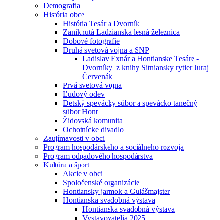
Demografia
História obce
História Tesár a Dvorník
Zaniknutá Ladzianska lesná železnica
Dobové fotografie
Druhá svetová vojna a SNP
Ladislav Exnár a Hontianske Tesáre -
Dvorníky z knihy Sitniansky rytier Juraj
Červenák
Prvá svetová vojna
Ľudový odev
Detský spevácky súbor a spevácko tanečný
súbor Hont
Židovská komunita
Ochotnícke divadlo
Zaujímavosti v obci
Program hospodárskeho a sociálneho rozvoja
Program odpadového hospodárstva
Kultúra a šport
Akcie v obci
Spoločenské organizácie
Hontiansky jarmok a Gulášmajster
Hontianska svadobná výstava
Hontianska svadobná výstava
Vystavovatelia 2025