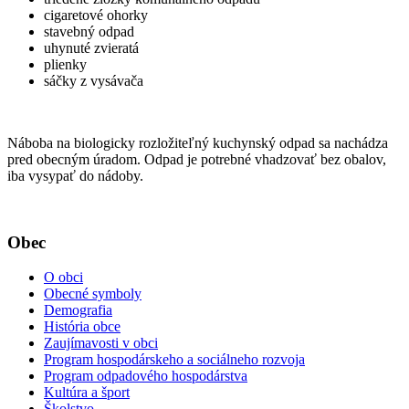
cigaretové ohorky
stavebný odpad
uhynuté zvieratá
plienky
sáčky z vysávača
Náboba na biologicky rozložiteľný kuchynský odpad sa nachádza
pred obecným úradom. Odpad je potrebné vhadzovať bez obalov,
iba vysypať do nádoby.
Obec
O obci
Obecné symboly
Demografia
História obce
Zaujímavosti v obci
Program hospodárskeho a sociálneho rozvoja
Program odpadového hospodárstva
Kultúra a šport
Školstvo