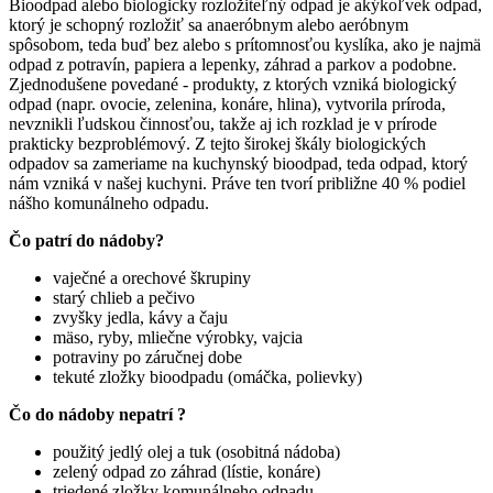
Bioodpad alebo biologicky rozložiteľný odpad je akýkoľvek odpad,
ktorý je schopný rozložiť sa anaeróbnym alebo aeróbnym
spôsobom, teda buď bez alebo s prítomnosťou kyslíka, ako je najmä
odpad z potravín, papiera a lepenky, záhrad a parkov a podobne.
Zjednodušene povedané - produkty, z ktorých vzniká biologický
odpad (napr. ovocie, zelenina, konáre, hlina), vytvorila príroda,
nevznikli ľudskou činnosťou, takže aj ich rozklad je v prírode
prakticky bezproblémový. Z tejto širokej škály biologických
odpadov sa zameriame na kuchynský bioodpad, teda odpad, ktorý
nám vzniká v našej kuchyni. Práve ten tvorí približne 40 % podiel
nášho komunálneho odpadu.
Čo patrí do nádoby?
vaječné a orechové škrupiny
starý chlieb a pečivo
zvyšky jedla, kávy a čaju
mäso, ryby, mliečne výrobky, vajcia
potraviny po záručnej dobe
tekuté zložky bioodpadu (omáčka, polievky)
Čo do nádoby nepatrí ?
použitý jedlý olej a tuk (osobitná nádoba)
zelený odpad zo záhrad (lístie, konáre)
triedené zložky komunálneho odpadu