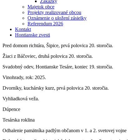
Zákazky
Majetok obce
Projekty realizované obcou
Oznámenie o uložení zásielky
Referendum 2026
Kontakt
Hontianske zvesti
Pred domom richtára, Šipice, prvá polovica 20. storočia.
Žiaci z Báčoviec, druhá polovica 20. storočia.
Svadobný odev, Hontianske Tesáre, koniec 19. storočia.
Vinohrady, rok: 2025.
Dvorníky, kuchársky kurz, prvá polovica 20. storočia.
Vyhliadková veža.
Dúpence
Tesárska roklina
Odhalenie pamätníka padlým občanom v 1. a 2. svetovej vojne