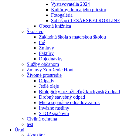
Vystavovatelia 2024
Kultúrny dom a jeho priestor
Fotogaléria
Sobáš pri TESÁRSKEJ ROKLINE
Obecná knižnica
Školstvo
Základná škola s materskou školou
Iné
Zmluvy
Faktúry
Objednávky
Služby občanom
Zmluvy Združenie Hont
Životné prostredie
Odpady
Jedlé oleje
Biologicky rozložiteľný kuchynský odpad
Drobný stavebný odpad
Miera separácie odpadov za rok
Invázne rastliny
STOP spaľovni
Civilná ochrana
test
Úrad
Aktuality