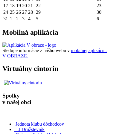
17
18
19
20
21
22
23
24
25
26
27
28
29
30
31
1
2
3
4
5
6
Mobilná aplikácia
Sledujte informácie z nášho webu v
mobilnej aplikácii -
V OBRAZE.
Virtuálny cintorín
Spolky
v našej obci
Jednota klubu dôchodcov
TJ Družstevník