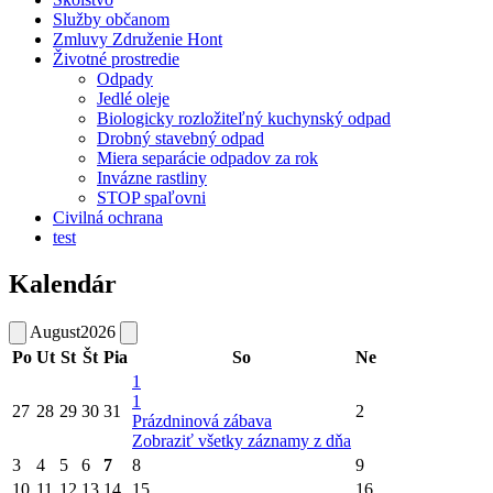
Služby občanom
Zmluvy Združenie Hont
Životné prostredie
Odpady
Jedlé oleje
Biologicky rozložiteľný kuchynský odpad
Drobný stavebný odpad
Miera separácie odpadov za rok
Invázne rastliny
STOP spaľovni
Civilná ochrana
test
Kalendár
August
2026
Po
Ut
St
Št
Pia
So
Ne
1
1
27
28
29
30
31
2
Prázdninová zábava
Zobraziť všetky záznamy z dňa
3
4
5
6
7
8
9
10
11
12
13
14
15
16