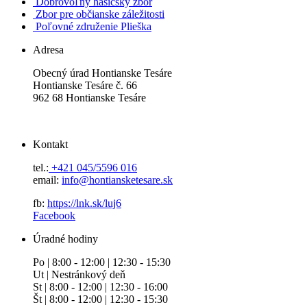
Dobrovoľný hasičský zbor
Zbor pre občianske záležitosti
Poľovné združenie Plieška
Adresa
Obecný úrad Hontianske Tesáre
Hontianske Tesáre č. 66
962 68 Hontianske Tesáre
Kontakt
tel.:
+421 045/5596 016
email:
info@hontiansketesare.sk
fb:
https://lnk.sk/luj6
Facebook
Úradné hodiny
Po | 8:00 - 12:00 | 12:30 - 15:30
Ut | Nestránkový deň
St | 8:00 - 12:00 | 12:30 - 16:00
Št | 8:00 - 12:00 | 12:30 - 15:30