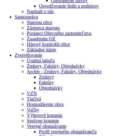
Odstránenie stavby
Osvedčovanie listín a podpisov
Napísali o nás
Samospráva
Starosta obce
Zástupca starostu
Poslanci Obecného zastupiteľstva
Zasadnutia OZ
Hlavný kontrolór obce
Základné údaje
Zverejňovanie
Úradná tabuľa
Zmluvy, Faktúry, Objednávky
Archív - Zmluvy, Faktúry, Objednávky
Zmluvy
Faktúry
Objednávky
VZN
Tlačivá
Hospodárenie obce
Voľby
Výberové konania
Správne konanie
Verejné obstarávanie
Profil verejného obstarávateľa