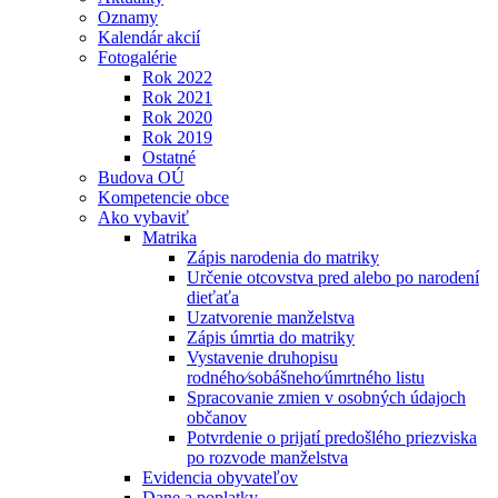
Oznamy
Kalendár akcií
Fotogalérie
Rok 2022
Rok 2021
Rok 2020
Rok 2019
Ostatné
Budova OÚ
Kompetencie obce
Ako vybaviť
Matrika
Zápis narodenia do matriky
Určenie otcovstva pred alebo po narodení
dieťaťa
Uzatvorenie manželstva
Zápis úmrtia do matriky
Vystavenie druhopisu
rodného⁄sobášneho⁄úmrtného listu
Spracovanie zmien v osobných údajoch
občanov
Potvrdenie o prijatí predošlého priezviska
po rozvode manželstva
Evidencia obyvateľov
Dane a poplatky