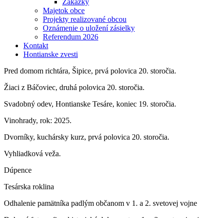
Zákazky
Majetok obce
Projekty realizované obcou
Oznámenie o uložení zásielky
Referendum 2026
Kontakt
Hontianske zvesti
Pred domom richtára, Šipice, prvá polovica 20. storočia.
Žiaci z Báčoviec, druhá polovica 20. storočia.
Svadobný odev, Hontianske Tesáre, koniec 19. storočia.
Vinohrady, rok: 2025.
Dvorníky, kuchársky kurz, prvá polovica 20. storočia.
Vyhliadková veža.
Dúpence
Tesárska roklina
Odhalenie pamätníka padlým občanom v 1. a 2. svetovej vojne