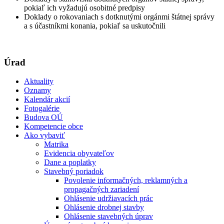
pokiaľ ich vyžadujú osobitné predpisy
Doklady o rokovaniach s dotknutými orgánmi štátnej správy
a s účastníkmi konania, pokiaľ sa uskutočnili
Úrad
Aktuality
Oznamy
Kalendár akcií
Fotogalérie
Budova OÚ
Kompetencie obce
Ako vybaviť
Matrika
Evidencia obyvateľov
Dane a poplatky
Stavebný poriadok
Povolenie informačných, reklamných a
propagačných zariadení
Ohlásenie udržiavacích prác
Ohlásenie drobnej stavby
Ohlásenie stavebných úprav