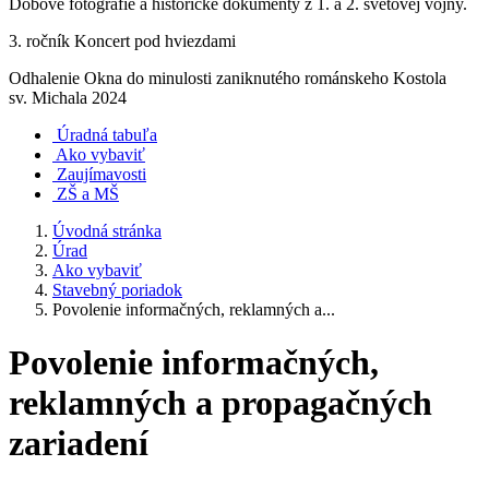
Dobové fotografie a historické dokumenty z 1. a 2. svetovej vojny.
3. ročník Koncert pod hviezdami
Odhalenie Okna do minulosti zaniknutého románskeho Kostola
sv. Michala 2024
Úradná tabuľa
Ako vybaviť
Zaujímavosti
ZŠ a MŠ
Úvodná stránka
Úrad
Ako vybaviť
Stavebný poriadok
Povolenie informačných, reklamných a...
Povolenie informačných,
reklamných a propagačných
zariadení