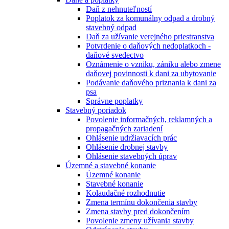
Daň z nehnuteľností
Poplatok za komunálny odpad a drobný
stavebný odpad
Daň za užívanie verejného priestranstva
Potvrdenie o daňových nedoplatkoch -
daňové svedectvo
Oznámenie o vzniku, zániku alebo zmene
daňovej povinnosti k dani za ubytovanie
Podávanie daňového priznania k dani za
psa
Správne poplatky
Stavebný poriadok
Povolenie informačných, reklamných a
propagačných zariadení
Ohlásenie udržiavacích prác
Ohlásenie drobnej stavby
Ohlásenie stavebných úprav
Územné a stavebné konanie
Územné konanie
Stavebné konanie
Kolaudačné rozhodnutie
Zmena termínu dokončenia stavby
Zmena stavby pred dokončením
Povolenie zmeny užívania stavby