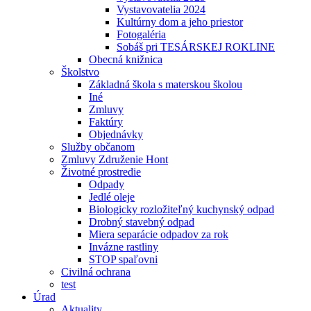
Vystavovatelia 2024
Kultúrny dom a jeho priestor
Fotogaléria
Sobáš pri TESÁRSKEJ ROKLINE
Obecná knižnica
Školstvo
Základná škola s materskou školou
Iné
Zmluvy
Faktúry
Objednávky
Služby občanom
Zmluvy Združenie Hont
Životné prostredie
Odpady
Jedlé oleje
Biologicky rozložiteľný kuchynský odpad
Drobný stavebný odpad
Miera separácie odpadov za rok
Invázne rastliny
STOP spaľovni
Civilná ochrana
test
Úrad
Aktuality