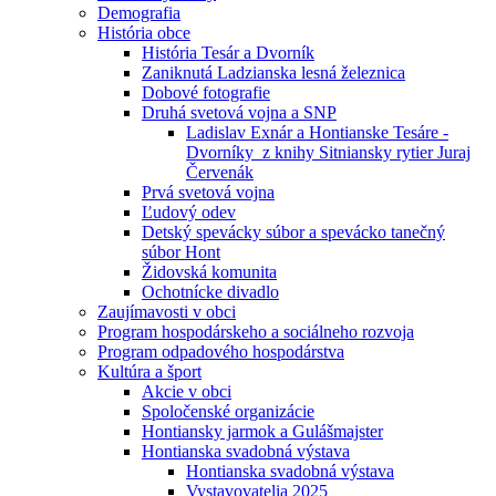
Demografia
História obce
História Tesár a Dvorník
Zaniknutá Ladzianska lesná železnica
Dobové fotografie
Druhá svetová vojna a SNP
Ladislav Exnár a Hontianske Tesáre -
Dvorníky z knihy Sitniansky rytier Juraj
Červenák
Prvá svetová vojna
Ľudový odev
Detský spevácky súbor a spevácko tanečný
súbor Hont
Židovská komunita
Ochotnícke divadlo
Zaujímavosti v obci
Program hospodárskeho a sociálneho rozvoja
Program odpadového hospodárstva
Kultúra a šport
Akcie v obci
Spoločenské organizácie
Hontiansky jarmok a Gulášmajster
Hontianska svadobná výstava
Hontianska svadobná výstava
Vystavovatelia 2025