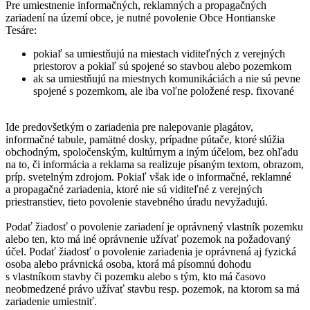
Pre umiestnenie informačných, reklamných a propagačných
zariadení na území obce, je nutné povolenie Obce Hontianske
Tesáre:
pokiaľ sa umiestňujú na miestach viditeľných z verejných
priestorov a pokiaľ sú spojené so stavbou alebo pozemkom
ak sa umiestňujú na miestnych komunikáciách a nie sú pevne
spojené s pozemkom, ale iba voľne položené resp. fixované
Ide predovšetkým o zariadenia pre nalepovanie plagátov,
informačné tabule, pamätné dosky, prípadne pútače, ktoré slúžia
obchodným, spoločenským, kultúrnym a iným účelom, bez ohľadu
na to, či informácia a reklama sa realizuje písaným textom, obrazom,
príp. svetelným zdrojom. Pokiaľ však ide o informačné, reklamné
a propagačné zariadenia, ktoré nie sú viditeľné z verejných
priestranstiev, tieto povolenie stavebného úradu nevyžadujú.
Podať žiadosť o povolenie zariadení je oprávnený vlastník pozemku
alebo ten, kto má iné oprávnenie užívať pozemok na požadovaný
účel. Podať žiadosť o povolenie zariadenia je oprávnená aj fyzická
osoba alebo právnická osoba, ktorá má písomnú dohodu
s vlastníkom stavby či pozemku alebo s tým, kto má časovo
neobmedzené právo užívať stavbu resp. pozemok, na ktorom sa má
zariadenie umiestniť.