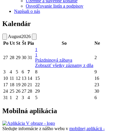
Územné a stavebné konanie
Osvedčovanie listín a podpisov
Napísali o nás
Kalendár
August
2026
Po
Ut
St
Št
Pia
So
Ne
1
1
27
28
29
30
31
2
Prázdninová zábava
Zobraziť všetky záznamy z dňa
3
4
5
6
7
8
9
10
11
12
13
14
15
16
17
18
19
20
21
22
23
24
25
26
27
28
29
30
31
1
2
3
4
5
6
Mobilná aplikácia
Sledujte informácie z nášho webu v
mobilnej aplikácii -