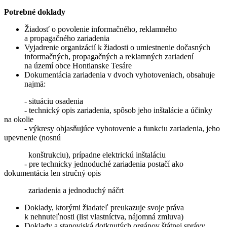
Potrebné doklady
Žiadosť o povolenie informačného, reklamného
a propagačného zariadenia
Vyjadrenie organizácií k žiadosti o umiestnenie dočasných
informačných, propagačných a reklamných zariadení
na území obce Hontianske Tesáre
Dokumentácia zariadenia v dvoch vyhotoveniach, obsahuje
najmä:
- situáciu osadenia
- technický opis zariadenia, spôsob jeho inštalácie a účinky
na okolie
- výkresy objasňujúce vyhotovenie a funkciu zariadenia, jeho
upevnenie (nosnú
konštrukciu), prípadne elektrickú inštaláciu
- pre technicky jednoduché zariadenia postačí ako
dokumentácia len stručný opis
zariadenia a jednoduchý náčrt
Doklady, ktorými žiadateľ preukazuje svoje práva
k nehnuteľnosti (list vlastníctva, nájomná zmluva)
Doklady a stanoviská dotknutých orgánov štátnej správy,