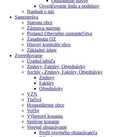
Odstránenie stavby
Osvedčovanie listín a podpisov
Napísali o nás
Samospráva
Starosta obce
Zástupca starostu
Poslanci Obecného zastupiteľstva
Zasadnutia OZ
Hlavný kontrolór obce
Základné údaje
Zverejňovanie
Úradná tabuľa
Zmluvy, Faktúry, Objednávky
Archív - Zmluvy, Faktúry, Objednávky
Zmluvy
Faktúry
Objednávky
VZN
Tlačivá
Hospodárenie obce
Voľby
Výberové konania
Správne konanie
Verejné obstarávanie
Profil verejného obstarávateľa