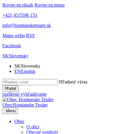
Rovno na obsah
Rovno na menu
+421 45/5596 151
info@hontiansketesare.sk
Mapa webu
RSS
Facebook
SK
Slovensky
SK
Slovensky
EN
English
Hľadaný výraz
Hľadať
rozšírené vyhľadávanie
Obec
Hontianske Tesáre
Menu
Obec
O obci
Obecné symboly