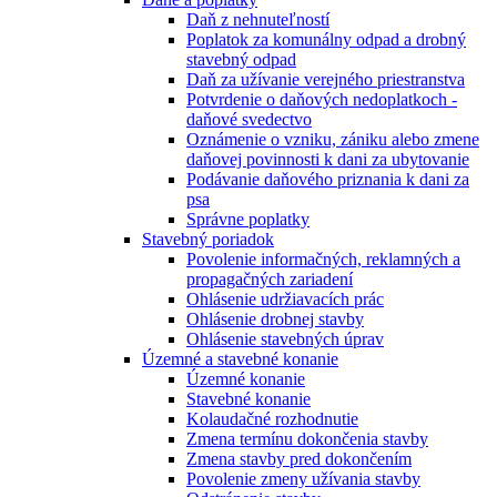
Daň z nehnuteľností
Poplatok za komunálny odpad a drobný
stavebný odpad
Daň za užívanie verejného priestranstva
Potvrdenie o daňových nedoplatkoch -
daňové svedectvo
Oznámenie o vzniku, zániku alebo zmene
daňovej povinnosti k dani za ubytovanie
Podávanie daňového priznania k dani za
psa
Správne poplatky
Stavebný poriadok
Povolenie informačných, reklamných a
propagačných zariadení
Ohlásenie udržiavacích prác
Ohlásenie drobnej stavby
Ohlásenie stavebných úprav
Územné a stavebné konanie
Územné konanie
Stavebné konanie
Kolaudačné rozhodnutie
Zmena termínu dokončenia stavby
Zmena stavby pred dokončením
Povolenie zmeny užívania stavby