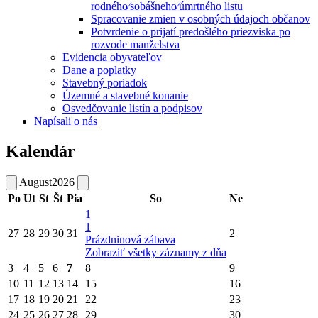
rodného⁄sobášneho⁄úmrtného listu
Spracovanie zmien v osobných údajoch občanov
Potvrdenie o prijatí predošlého priezviska po
rozvode manželstva
Evidencia obyvateľov
Dane a poplatky
Stavebný poriadok
Územné a stavebné konanie
Osvedčovanie listín a podpisov
Napísali o nás
Kalendár
August
2026
Po
Ut
St
Št
Pia
So
Ne
1
1
27
28
29
30
31
2
Prázdninová zábava
Zobraziť všetky záznamy z dňa
3
4
5
6
7
8
9
10
11
12
13
14
15
16
17
18
19
20
21
22
23
24
25
26
27
28
29
30