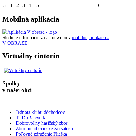
31
1
2
3
4
5
6
Mobilná aplikácia
Sledujte informácie z nášho webu v
mobilnej aplikácii -
V OBRAZE.
Virtuálny cintorín
Spolky
v našej obci
Jednota klubu dôchodcov
TJ Družstevník
Dobrovoľný hasičský zbor
Zbor pre občianske záležitosti
Poľovné združenie Plieška