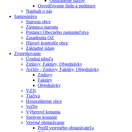
Odstránenie stavby
Osvedčovanie listín a podpisov
Napísali o nás
Samospráva
Starosta obce
Zástupca starostu
Poslanci Obecného zastupiteľstva
Zasadnutia OZ
Hlavný kontrolór obce
Základné údaje
Zverejňovanie
Úradná tabuľa
Zmluvy, Faktúry, Objednávky
Archív - Zmluvy, Faktúry, Objednávky
Zmluvy
Faktúry
Objednávky
VZN
Tlačivá
Hospodárenie obce
Voľby
Výberové konania
Správne konanie
Verejné obstarávanie
Profil verejného obstarávateľa