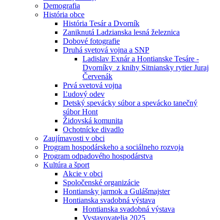
Demografia
História obce
História Tesár a Dvorník
Zaniknutá Ladzianska lesná železnica
Dobové fotografie
Druhá svetová vojna a SNP
Ladislav Exnár a Hontianske Tesáre -
Dvorníky z knihy Sitniansky rytier Juraj
Červenák
Prvá svetová vojna
Ľudový odev
Detský spevácky súbor a spevácko tanečný
súbor Hont
Židovská komunita
Ochotnícke divadlo
Zaujímavosti v obci
Program hospodárskeho a sociálneho rozvoja
Program odpadového hospodárstva
Kultúra a šport
Akcie v obci
Spoločenské organizácie
Hontiansky jarmok a Gulášmajster
Hontianska svadobná výstava
Hontianska svadobná výstava
Vystavovatelia 2025