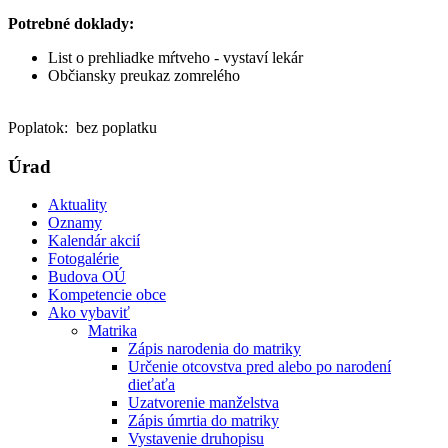
Potrebné doklady:
List o prehliadke mŕtveho - vystaví lekár
Občiansky preukaz zomrelého
Poplatok: bez poplatku
Úrad
Aktuality
Oznamy
Kalendár akcií
Fotogalérie
Budova OÚ
Kompetencie obce
Ako vybaviť
Matrika
Zápis narodenia do matriky
Určenie otcovstva pred alebo po narodení
dieťaťa
Uzatvorenie manželstva
Zápis úmrtia do matriky
Vystavenie druhopisu