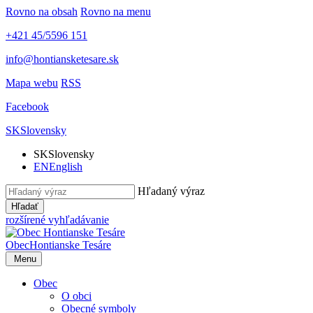
Rovno na obsah
Rovno na menu
+421 45/5596 151
info@hontiansketesare.sk
Mapa webu
RSS
Facebook
SK
Slovensky
SK
Slovensky
EN
English
Hľadaný výraz
Hľadať
rozšírené vyhľadávanie
Obec
Hontianske Tesáre
Menu
Obec
O obci
Obecné symboly