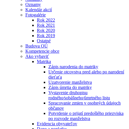
Oznamy
Kalendár akcií
Fotogalérie
Rok 2022
Rok 2021
Rok 2020
Rok 2019
Ostatné
Budova OÚ
Kompetencie obce
Ako vybaviť
Matrika
Zápis narodenia do matriky
Určenie otcovstva pred alebo po narodení
dieťaťa
Uzatvorenie manželstva
Zápis úmrtia do matriky
Vystavenie druhopisu
rodného⁄sobášneho⁄úmrtného listu
Spracovanie zmien v osobných údajoch
občanov
Potvrdenie o prijatí predošlého priezviska
po rozvode manželstva
Evidencia obyvateľov
Dane a poplatky