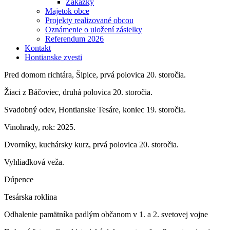
Zákazky
Majetok obce
Projekty realizované obcou
Oznámenie o uložení zásielky
Referendum 2026
Kontakt
Hontianske zvesti
Pred domom richtára, Šipice, prvá polovica 20. storočia.
Žiaci z Báčoviec, druhá polovica 20. storočia.
Svadobný odev, Hontianske Tesáre, koniec 19. storočia.
Vinohrady, rok: 2025.
Dvorníky, kuchársky kurz, prvá polovica 20. storočia.
Vyhliadková veža.
Dúpence
Tesárska roklina
Odhalenie pamätníka padlým občanom v 1. a 2. svetovej vojne