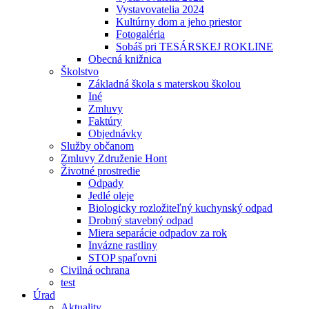
Vystavovatelia 2024
Kultúrny dom a jeho priestor
Fotogaléria
Sobáš pri TESÁRSKEJ ROKLINE
Obecná knižnica
Školstvo
Základná škola s materskou školou
Iné
Zmluvy
Faktúry
Objednávky
Služby občanom
Zmluvy Združenie Hont
Životné prostredie
Odpady
Jedlé oleje
Biologicky rozložiteľný kuchynský odpad
Drobný stavebný odpad
Miera separácie odpadov za rok
Invázne rastliny
STOP spaľovni
Civilná ochrana
test
Úrad
Aktuality