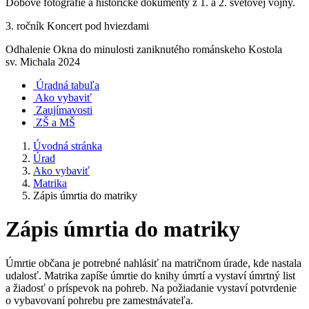
Dobové fotografie a historické dokumenty z 1. a 2. svetovej vojny.
3. ročník Koncert pod hviezdami
Odhalenie Okna do minulosti zaniknutého románskeho Kostola
sv. Michala 2024
Úradná tabuľa
Ako vybaviť
Zaujímavosti
ZŠ a MŠ
Úvodná stránka
Úrad
Ako vybaviť
Matrika
Zápis úmrtia do matriky
Zápis úmrtia do matriky
Úmrtie občana je potrebné nahlásiť na matričnom úrade, kde nastala
udalosť. Matrika zapíše úmrtie do knihy úmrtí a vystaví úmrtný list
a žiadosť o príspevok na pohreb. Na požiadanie vystaví potvrdenie
o vybavovaní pohrebu pre zamestnávateľa.