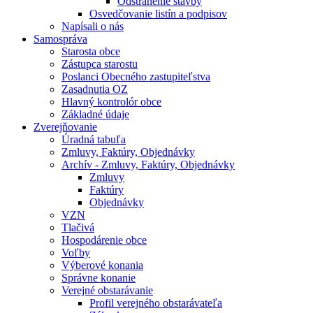
Odstránenie stavby
Osvedčovanie listín a podpisov
Napísali o nás
Samospráva
Starosta obce
Zástupca starostu
Poslanci Obecného zastupiteľstva
Zasadnutia OZ
Hlavný kontrolór obce
Základné údaje
Zverejňovanie
Úradná tabuľa
Zmluvy, Faktúry, Objednávky
Archív - Zmluvy, Faktúry, Objednávky
Zmluvy
Faktúry
Objednávky
VZN
Tlačivá
Hospodárenie obce
Voľby
Výberové konania
Správne konanie
Verejné obstarávanie
Profil verejného obstarávateľa