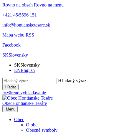
Rovno na obsah
Rovno na menu
+421 45/5596 151
info@hontiansketesare.sk
Mapa webu
RSS
Facebook
SK
Slovensky
SK
Slovensky
EN
English
Hľadaný výraz
Hľadať
rozšírené vyhľadávanie
Obec
Hontianske Tesáre
Menu
Obec
O obci
Obecné symboly