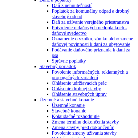
Daň z nehnuteľností
Poplatok za komunálny odpad a drobný
stavebný odpad
Daň za užívanie verejného priestranstva
Potvrdenie o daňových nedoplatkoch -
daňové svedectvo
Oznámenie o vzniku, zániku alebo zmene
daňovej povinnosti k dani za ubytovanie
Podávanie daňového priznania k dani za
psa
Správne poplatky
Stavebný poriadok
Povolenie informačných, reklamných a
propagačných zariadení
Ohlásenie udržiavacích prác
Ohlásenie drobnej stavby
Ohlásenie stavebných úprav
Územné a stavebné konanie
Územné konanie
Stavebné konanie
Kolaudačné rozhodnutie
Zmena termínu dokončenia stavby
Zmena stavby pred dokončením
Povolenie zmeny užívania stavby