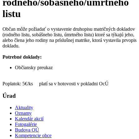
rodného/sobášneho/úmrtného
listu
Občan môže požiadať o vystavenie druhopisu matričných dokladov
(rodného listu, sobášneho listu, úmrtného listu) ktoré sa týkajú jeho,
alebo člena jeho rodiny na príslušnej matrike, ktorá vystavila prvopis
dokladu.
Potrebné doklady:
Občiansky preukaz
Poplatok: 5€/ks platí sa v hotovosti v pokladni OcÚ
Úrad
Aktuality
Oznamy
Kalendár akcií
Fotogalérie
Budova OÚ
Kompetencie obce