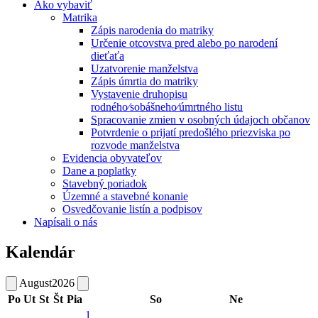
Ako vybaviť
Matrika
Zápis narodenia do matriky
Určenie otcovstva pred alebo po narodení
dieťaťa
Uzatvorenie manželstva
Zápis úmrtia do matriky
Vystavenie druhopisu
rodného⁄sobášneho⁄úmrtného listu
Spracovanie zmien v osobných údajoch občanov
Potvrdenie o prijatí predošlého priezviska po
rozvode manželstva
Evidencia obyvateľov
Dane a poplatky
Stavebný poriadok
Územné a stavebné konanie
Osvedčovanie listín a podpisov
Napísali o nás
Kalendár
August
2026
Po
Ut
St
Št
Pia
So
Ne
1