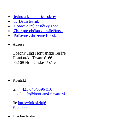
Jednota klubu dôchodcov
TJ Družstevník
Dobrovoľný hasičský zbor
Zbor pre občianske záležitosti
Poľovné združenie Plieška
Adresa
Obecný úrad Hontianske Tesáre
Hontianske Tesáre č. 66
962 68 Hontianske Tesáre
Kontakt
tel.:
+421 045/5596 016
email:
info@hontiansketesare.sk
fb:
https://lnk.sk/luj6
Facebook
Úradné hodiny