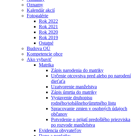
Oznamy
Kalendár akcií
Fotogalérie
Rok 2022
Rok 2021
Rok 2020
Rok 2019
Ostatné
Budova OÚ
Kompetencie obce
Ako vybaviť
Matrika
Zápis narodenia do matriky
Určenie otcovstva pred alebo po narodení
dieťaťa
Uzatvorenie manželstva
Zápis úmrtia do matriky
Vystavenie druhopisu
rodného⁄sobášneho⁄úmrtného listu
Spracovanie zmien v osobných údajoch
občanov
Potvrdenie o prijatí predošlého priezviska
po rozvode manželstva
Evidencia obyvateľov
Dane a poplatky