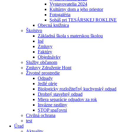
Vystavovatelia 2024
Kultúrny dom a jeho priestor
Fotogaléria
Sobáš pri TESÁRSKEJ ROKLINE
Obecná knižnica
Školstvo
Základná škola s materskou školou
Iné
Zmluvy
Faktúry
Objednávky
Služby občanom
Zmluvy Združenie Hont
Životné prostredie
Odpady
Jedlé oleje
Biologicky rozložiteľný kuchynský odpad
Drobný stavebný odpad
Miera separácie odpadov za rok
Invázne rastliny
STOP spaľovni
Civilná ochrana
test
Úrad
Aktuality