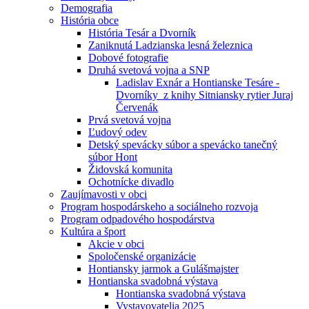
Demografia
História obce
História Tesár a Dvorník
Zaniknutá Ladzianska lesná železnica
Dobové fotografie
Druhá svetová vojna a SNP
Ladislav Exnár a Hontianske Tesáre -
Dvorníky z knihy Sitniansky rytier Juraj
Červenák
Prvá svetová vojna
Ľudový odev
Detský spevácky súbor a spevácko tanečný
súbor Hont
Židovská komunita
Ochotnícke divadlo
Zaujímavosti v obci
Program hospodárskeho a sociálneho rozvoja
Program odpadového hospodárstva
Kultúra a šport
Akcie v obci
Spoločenské organizácie
Hontiansky jarmok a Gulášmajster
Hontianska svadobná výstava
Hontianska svadobná výstava
Vystavovatelia 2025