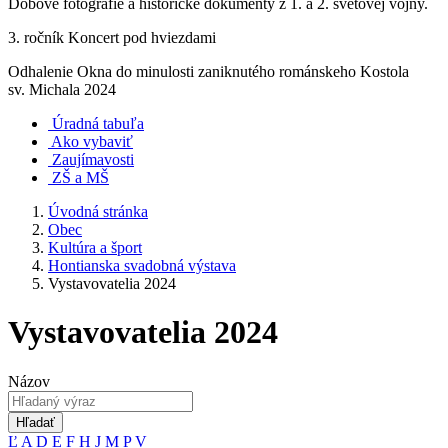
Dobové fotografie a historické dokumenty z 1. a 2. svetovej vojny.
3. ročník Koncert pod hviezdami
Odhalenie Okna do minulosti zaniknutého románskeho Kostola
sv. Michala 2024
Úradná tabuľa
Ako vybaviť
Zaujímavosti
ZŠ a MŠ
Úvodná stránka
Obec
Kultúra a šport
Hontianska svadobná výstava
Vystavovatelia 2024
Vystavovatelia 2024
Názov
Hľadať
Ľ
A
D
E
F
H
J
M
P
V