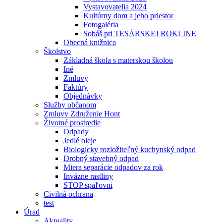
Vystavovatelia 2024
Kultúrny dom a jeho priestor
Fotogaléria
Sobáš pri TESÁRSKEJ ROKLINE
Obecná knižnica
Školstvo
Základná škola s materskou školou
Iné
Zmluvy
Faktúry
Objednávky
Služby občanom
Zmluvy Združenie Hont
Životné prostredie
Odpady
Jedlé oleje
Biologicky rozložiteľný kuchynský odpad
Drobný stavebný odpad
Miera separácie odpadov za rok
Invázne rastliny
STOP spaľovni
Civilná ochrana
test
Úrad
Aktuality