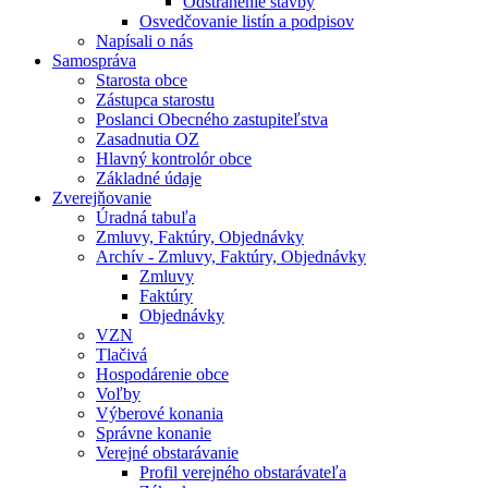
Odstránenie stavby
Osvedčovanie listín a podpisov
Napísali o nás
Samospráva
Starosta obce
Zástupca starostu
Poslanci Obecného zastupiteľstva
Zasadnutia OZ
Hlavný kontrolór obce
Základné údaje
Zverejňovanie
Úradná tabuľa
Zmluvy, Faktúry, Objednávky
Archív - Zmluvy, Faktúry, Objednávky
Zmluvy
Faktúry
Objednávky
VZN
Tlačivá
Hospodárenie obce
Voľby
Výberové konania
Správne konanie
Verejné obstarávanie
Profil verejného obstarávateľa