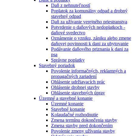
Daň z nehnuteľností
Poplatok za komunálny odpad a drobný
stavebný odpad
Daň za užívanie verejného priestranstva
Potvrdenie o daňových nedoplatkoch -
daňové svedectvo
Oznámenie o vzniku, zániku alebo zmene
daňovej povinnosti k dani za ubytovanie
Podávanie daňového priznania k dani za
psa
Správne poplatky
Stavebný poriadok
Povolenie informačných, reklamných a
propagačných zariadení
Ohlásenie udržiavacích prác
Ohlásenie drobnej stavby
Ohlásenie stavebných úprav
Územné a stavebné konanie
Územné konanie
Stavebné konanie
Kolaudačné rozhodnutie
Zmena termínu dokončenia stavby
Zmena stavby pred dokončením
Povolenie zmeny užívania stavby