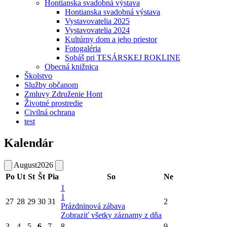
Hontianska svadobná výstava
Hontianska svadobná výstava
Vystavovatelia 2025
Vystavovatelia 2024
Kultúrny dom a jeho priestor
Fotogaléria
Sobáš pri TESÁRSKEJ ROKLINE
Obecná knižnica
Školstvo
Služby občanom
Zmluvy Združenie Hont
Životné prostredie
Civilná ochrana
test
Kalendár
August
2026
Po
Ut
St
Št
Pia
So
Ne
1
1
27
28
29
30
31
2
Prázdninová zábava
Zobraziť všetky záznamy z dňa
3
4
5
6
7
8
9