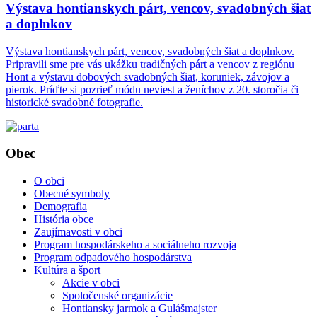
Výstava hontianskych párt, vencov, svadobných šiat
a doplnkov
Výstava hontianskych párt, vencov, svadobných šiat a doplnkov.
Pripravili sme pre vás ukážku tradičných párt a vencov z regiónu
Hont a výstavu dobových svadobných šiat, koruniek, závojov a
pierok. Príďte si pozrieť módu neviest a ženíchov z 20. storočia či
historické svadobné fotografie.
Obec
O obci
Obecné symboly
Demografia
História obce
Zaujímavosti v obci
Program hospodárskeho a sociálneho rozvoja
Program odpadového hospodárstva
Kultúra a šport
Akcie v obci
Spoločenské organizácie
Hontiansky jarmok a Gulášmajster