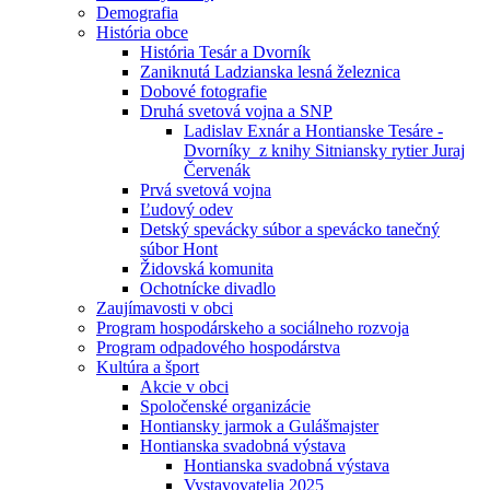
Demografia
História obce
História Tesár a Dvorník
Zaniknutá Ladzianska lesná železnica
Dobové fotografie
Druhá svetová vojna a SNP
Ladislav Exnár a Hontianske Tesáre -
Dvorníky z knihy Sitniansky rytier Juraj
Červenák
Prvá svetová vojna
Ľudový odev
Detský spevácky súbor a spevácko tanečný
súbor Hont
Židovská komunita
Ochotnícke divadlo
Zaujímavosti v obci
Program hospodárskeho a sociálneho rozvoja
Program odpadového hospodárstva
Kultúra a šport
Akcie v obci
Spoločenské organizácie
Hontiansky jarmok a Gulášmajster
Hontianska svadobná výstava
Hontianska svadobná výstava
Vystavovatelia 2025