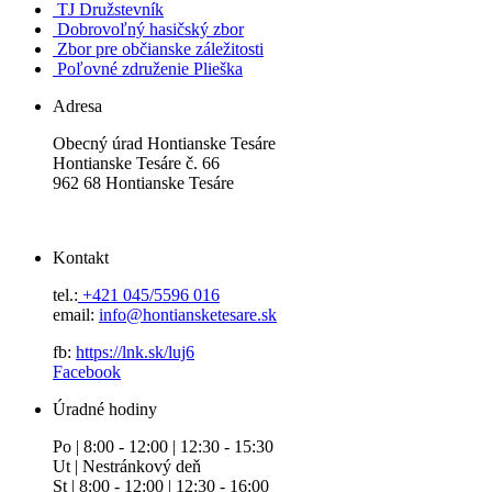
TJ Družstevník
Dobrovoľný hasičský zbor
Zbor pre občianske záležitosti
Poľovné združenie Plieška
Adresa
Obecný úrad Hontianske Tesáre
Hontianske Tesáre č. 66
962 68 Hontianske Tesáre
Kontakt
tel.:
+421 045/5596 016
email:
info@hontiansketesare.sk
fb:
https://lnk.sk/luj6
Facebook
Úradné hodiny
Po | 8:00 - 12:00 | 12:30 - 15:30
Ut | Nestránkový deň
St | 8:00 - 12:00 | 12:30 - 16:00