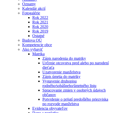
Oznamy
Kalendár akcií
Fotogalérie
Rok 2022
Rok 2021
Rok 2020
Rok 2019
Ostatné
Budova OÚ
Kompetencie obce
Ako vybaviť
Matrika
Zápis narodenia do matriky
Určenie otcovstva pred alebo po narodení
dieťaťa
Uzatvorenie manželstva
Zápis úmrtia do matriky
Vystavenie druhopisu
rodného⁄sobášneho⁄úmrtného listu
Spracovanie zmien v osobných údajoch
občanov
Potvrdenie o prijatí predošlého priezviska
po rozvode manželstva
Evidencia obyvateľov
Dane a poplatky