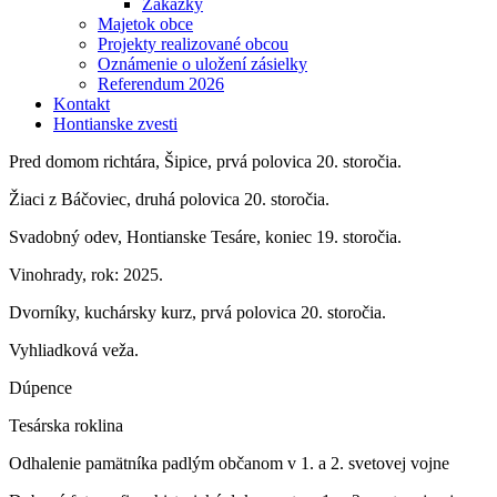
Zákazky
Majetok obce
Projekty realizované obcou
Oznámenie o uložení zásielky
Referendum 2026
Kontakt
Hontianske zvesti
Pred domom richtára, Šipice, prvá polovica 20. storočia.
Žiaci z Báčoviec, druhá polovica 20. storočia.
Svadobný odev, Hontianske Tesáre, koniec 19. storočia.
Vinohrady, rok: 2025.
Dvorníky, kuchársky kurz, prvá polovica 20. storočia.
Vyhliadková veža.
Dúpence
Tesárska roklina
Odhalenie pamätníka padlým občanom v 1. a 2. svetovej vojne