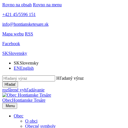
Rovno na obsah
Rovno na menu
+421 45/5596 151
info@hontiansketesare.sk
Mapa webu
RSS
Facebook
SK
Slovensky
SK
Slovensky
EN
English
Hľadaný výraz
Hľadať
rozšírené vyhľadávanie
Obec
Hontianske Tesáre
Menu
Obec
O obci
Obecné symboly