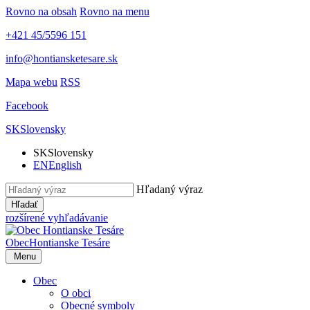
Rovno na obsah
Rovno na menu
+421 45/5596 151
info@hontiansketesare.sk
Mapa webu
RSS
Facebook
SK
Slovensky
SK
Slovensky
EN
English
Hľadaný výraz
Hľadať
rozšírené vyhľadávanie
Obec
Hontianske Tesáre
Menu
Obec
O obci
Obecné symboly