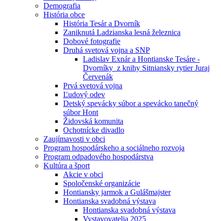
Demografia
História obce
História Tesár a Dvorník
Zaniknutá Ladzianska lesná železnica
Dobové fotografie
Druhá svetová vojna a SNP
Ladislav Exnár a Hontianske Tesáre -
Dvorníky z knihy Sitniansky rytier Juraj
Červenák
Prvá svetová vojna
Ľudový odev
Detský spevácky súbor a spevácko tanečný
súbor Hont
Židovská komunita
Ochotnícke divadlo
Zaujímavosti v obci
Program hospodárskeho a sociálneho rozvoja
Program odpadového hospodárstva
Kultúra a šport
Akcie v obci
Spoločenské organizácie
Hontiansky jarmok a Gulášmajster
Hontianska svadobná výstava
Hontianska svadobná výstava
Vystavovatelia 2025