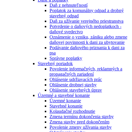
Daň z nehnuteľností
Poplatok za komunálny odpad a drobný
stavebný odpad
Daň za užívanie verejného priestranstva
Potvrdenie o daňových nedoplatkoch -
daňové svedectvo
Oznámenie o vzniku, zániku alebo zmene
daňovej povinnosti k dani za ubytovanie
Podávanie daňového priznania k dani za
psa
Správne poplatky
Stavebný poriadok
Povolenie informačných, reklamných a
propagačných zariadení
Ohlásenie udržiavacích prác
Ohlásenie drobnej stavby
Ohlásenie stavebných úprav
Územné a stavebné konanie
Územné konanie
Stavebné konanie
Kolaudačné rozhodnutie
Zmena termínu dokončenia stavby
Zmena stavby pred dokončením
Povolenie zmeny užívania stavby