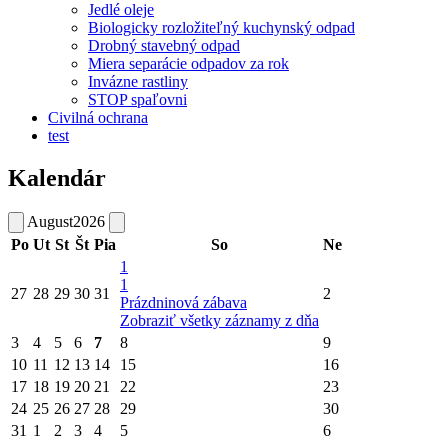
Jedlé oleje
Biologicky rozložiteľný kuchynský odpad
Drobný stavebný odpad
Miera separácie odpadov za rok
Invázne rastliny
STOP spaľovni
Civilná ochrana
test
Kalendár
August
2026
Po
Ut
St
Št
Pia
So
Ne
1
1
27
28
29
30
31
2
Prázdninová zábava
Zobraziť všetky záznamy z dňa
3
4
5
6
7
8
9
10
11
12
13
14
15
16
17
18
19
20
21
22
23
24
25
26
27
28
29
30
31
1
2
3
4
5
6