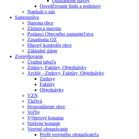
Odstránenie stavby
Osvedčovanie listín a podpisov
Napísali o nás
Samospráva
Starosta obce
Zástupca starostu
Poslanci Obecného zastupiteľstva
Zasadnutia OZ
Hlavný kontrolór obce
Základné údaje
Zverejňovanie
Úradná tabuľa
Zmluvy, Faktúry, Objednávky
Archív - Zmluvy, Faktúry, Objednávky
Zmluvy
Faktúry
Objednávky
VZN
Tlačivá
Hospodárenie obce
Voľby
Výberové konania
Správne konanie
Verejné obstarávanie
Profil verejného obstarávateľa