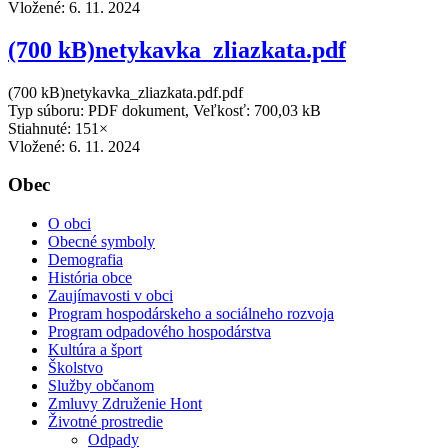
Vložené:
6. 11. 2024
(700 kB)netykavka_zliazkata.pdf
(700 kB)netykavka_zliazkata.pdf.pdf
Typ súboru: PDF dokument, Veľkosť: 700,03 kB
Stiahnuté: 151×
Vložené:
6. 11. 2024
Obec
O obci
Obecné symboly
Demografia
História obce
Zaujímavosti v obci
Program hospodárskeho a sociálneho rozvoja
Program odpadového hospodárstva
Kultúra a šport
Školstvo
Služby občanom
Zmluvy Združenie Hont
Životné prostredie
Odpady