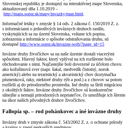
Slovenskej republiky je dostupný na interaktívnej mape Slovenska,
aktualizovaný dňa 1.10.2019 –
http://maps.sopsr.sk/mapy/invazky/map.html
.
Informačné letáky v zmysle § 14 ods. 2 zákona č. 150/2019 Z. z.
s informáciami o jednotlivých inváznych druhoch rastlín,
vyskytujúcich sa na území Slovenska, vrátane ich popisu,
zobrazenia a informácie o spôsobe odstraňovania druhu, sú
dostupné
http://www.sopsr.sk/invazne-web/?page_id=15
Invázne druhy živočíchov sa na naše územie dostali viacerými
spôsobmi. Hlavný faktor, ktorý vplýval na ich rozšírenie bolo
obchodovanie s nimi. Najčastejšie boli dovezené za účelom chovu
ako kožušinová zver (napr. šakal, medvedík čistotný, norok
americký) alebo na teraristický a akvaristický chov (korytnačka
písmenková, raky, niektoré druhy rýb a pod.) a z chovov sa potom
rozšírili aj do prirodzeného prostredia. Iné druhy sa šírili migráciou
z okolitých štátov. Invázne druhy živočíchov sú konkurenčne
silnejšie a nemajú prirodzených nepriateľov, čo umožňuje ich šírenie
na úkor našich pôvodných druhov živočíchov.
Fallopia sp. – rod pohánkovec a iné invázne druhy
Invázny druh v zmysle zákona č. 543/2002 Z. z. o ochrane prírody
a krajiny v znení neskorších predpisov.