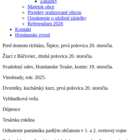
Zákazky
Majetok obce
Projekty realizované obcou
Oznámenie o uložení zásielky
Referendum 2026
Kontakt
Hontianske zvesti
Pred domom richtára, Šipice, prvá polovica 20. storočia.
Žiaci z Báčoviec, druhá polovica 20. storočia.
Svadobný odev, Hontianske Tesáre, koniec 19. storočia.
Vinohrady, rok: 2025.
Dvorníky, kuchársky kurz, prvá polovica 20. storočia.
Vyhliadková veža.
Dúpence
Tesárska roklina
Odhalenie pamätníka padlým občanom v 1. a 2. svetovej vojne