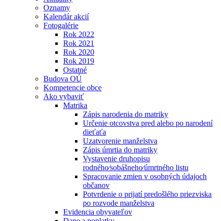
Oznamy
Kalendár akcií
Fotogalérie
Rok 2022
Rok 2021
Rok 2020
Rok 2019
Ostatné
Budova OÚ
Kompetencie obce
Ako vybaviť
Matrika
Zápis narodenia do matriky
Určenie otcovstva pred alebo po narodení
dieťaťa
Uzatvorenie manželstva
Zápis úmrtia do matriky
Vystavenie druhopisu
rodného⁄sobášneho⁄úmrtného listu
Spracovanie zmien v osobných údajoch
občanov
Potvrdenie o prijatí predošlého priezviska
po rozvode manželstva
Evidencia obyvateľov
Dane a poplatky