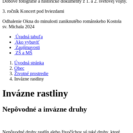
Dobové fotografie a historické dokumenty z 1. a 2. svetovej vojny.
3. ročník Koncert pod hviezdami
Odhalenie Okna do minulosti zaniknutého románskeho Kostola
sv. Michala 2024
Úradná tabuľa
Ako vybaviť
Zaujímavosti
ZŠ a MŠ
Úvodná stránka
Obec
Životné prostredie
Invázne rastliny
Invázne rastliny
Nepôvodné a invázne druhy
Nepôvodné druhy rastlín alebo živočíchov sú také druhy, ktoré