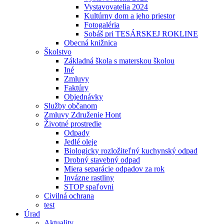
Vystavovatelia 2024
Kultúrny dom a jeho priestor
Fotogaléria
Sobáš pri TESÁRSKEJ ROKLINE
Obecná knižnica
Školstvo
Základná škola s materskou školou
Iné
Zmluvy
Faktúry
Objednávky
Služby občanom
Zmluvy Združenie Hont
Životné prostredie
Odpady
Jedlé oleje
Biologicky rozložiteľný kuchynský odpad
Drobný stavebný odpad
Miera separácie odpadov za rok
Invázne rastliny
STOP spaľovni
Civilná ochrana
test
Úrad
Aktuality