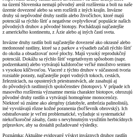
na území Slovenska nemajú pôvodný areál rozšírenia a boli na naše
územie dovezené alebo sa sem rozšírili z iných krajín. Invázne
druhy sú nepôvodné druhy rastlín alebo živočíchov, ktoré majú
potenciál sa rýchlo šíriť a negatívne ovplyvňovať populácie našich
pôvodných druhov a pôvodné biotopy. Pochádzajú najčastejšie
z amerického kontinentu, z Ázie alebo aj iných častí sveta.
Invázne druhy rastlín boli najčastejšie dovezené ako okrasné alebo
medonosné rastliny, ktoré sa z parkov a výsadieb začali rýchlo šíriť
do okolia a obsadzovať nové plochy. Majú vysoký reprodukčný
potenciál. Dokážu sa rýchlo šíriť vegetatívnym spôsobom (napr.
podzemkami) alebo vytvárajú každoročne veľké množstvo semien
s vysokou klíčivosťou. Viaceré z týchto druhov v súčasnosti tvoria
rozsiahle porasty, najčastejšie popri vodných tokoch, cestách,
železniciach, na opustených priestranstvách, ale zasahujú aj
do pôvodných rastlinných spoločenstiev (biotopov). V prípade ich
masového rozšírenia významne menia charakter biotopov, ohrozujú
pôvodné druhy rastlín a vytvárajú homogénne monocenózy.
Niektoré sú známe ako alergény (zlatobyle, ambrózia palinolistá),
iné vyvolávajú rôzne kožné poranenia (boľševník obrovský). Ich
odstraňovanie je veľmi problematické, vyžaduje si systematické
niekoľkoročné zásahy, často s nevyhnutným využitím herbicídnych
prípravkov, aby sa dosiahli požadované výsledky.
Poznámka: Aktuálne evidovaný výskyt inváznych druhov rastlín