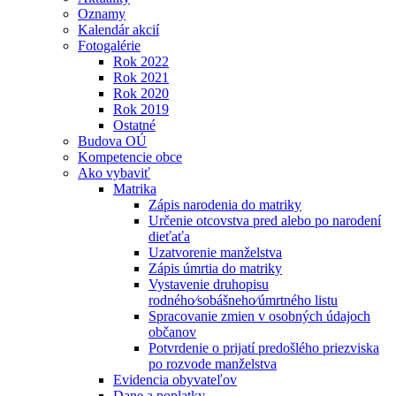
Oznamy
Kalendár akcií
Fotogalérie
Rok 2022
Rok 2021
Rok 2020
Rok 2019
Ostatné
Budova OÚ
Kompetencie obce
Ako vybaviť
Matrika
Zápis narodenia do matriky
Určenie otcovstva pred alebo po narodení
dieťaťa
Uzatvorenie manželstva
Zápis úmrtia do matriky
Vystavenie druhopisu
rodného⁄sobášneho⁄úmrtného listu
Spracovanie zmien v osobných údajoch
občanov
Potvrdenie o prijatí predošlého priezviska
po rozvode manželstva
Evidencia obyvateľov
Dane a poplatky