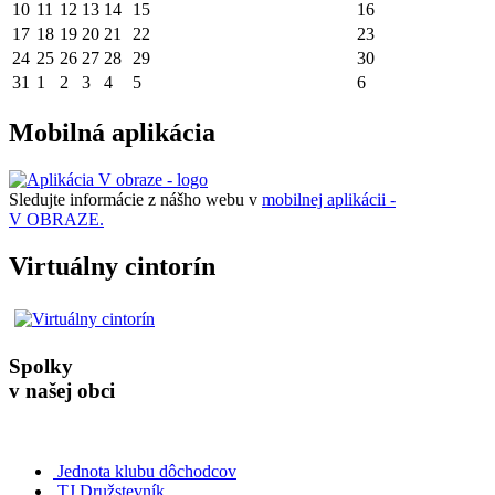
10
11
12
13
14
15
16
17
18
19
20
21
22
23
24
25
26
27
28
29
30
31
1
2
3
4
5
6
Mobilná aplikácia
Sledujte informácie z nášho webu v
mobilnej aplikácii -
V OBRAZE.
Virtuálny cintorín
Spolky
v našej obci
Jednota klubu dôchodcov
TJ Družstevník