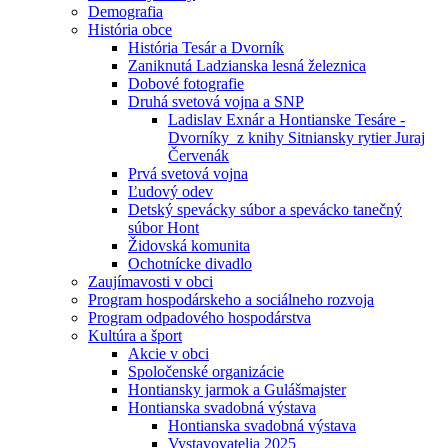
Demografia
História obce
História Tesár a Dvorník
Zaniknutá Ladzianska lesná železnica
Dobové fotografie
Druhá svetová vojna a SNP
Ladislav Exnár a Hontianske Tesáre -
Dvorníky z knihy Sitniansky rytier Juraj
Červenák
Prvá svetová vojna
Ľudový odev
Detský spevácky súbor a spevácko tanečný
súbor Hont
Židovská komunita
Ochotnícke divadlo
Zaujímavosti v obci
Program hospodárskeho a sociálneho rozvoja
Program odpadového hospodárstva
Kultúra a šport
Akcie v obci
Spoločenské organizácie
Hontiansky jarmok a Gulášmajster
Hontianska svadobná výstava
Hontianska svadobná výstava
Vystavovatelia 2025