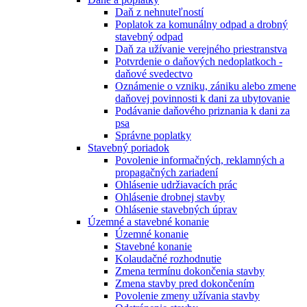
Daň z nehnuteľností
Poplatok za komunálny odpad a drobný
stavebný odpad
Daň za užívanie verejného priestranstva
Potvrdenie o daňových nedoplatkoch -
daňové svedectvo
Oznámenie o vzniku, zániku alebo zmene
daňovej povinnosti k dani za ubytovanie
Podávanie daňového priznania k dani za
psa
Správne poplatky
Stavebný poriadok
Povolenie informačných, reklamných a
propagačných zariadení
Ohlásenie udržiavacích prác
Ohlásenie drobnej stavby
Ohlásenie stavebných úprav
Územné a stavebné konanie
Územné konanie
Stavebné konanie
Kolaudačné rozhodnutie
Zmena termínu dokončenia stavby
Zmena stavby pred dokončením
Povolenie zmeny užívania stavby