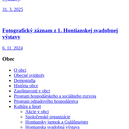
31. 3. 2025
Fotografický záznam z 1. Hontianskej svadobnej
výstavy
6. 11. 2024
Obec
O obci
Obecné symboly
Demografia
História obce
Zaujímavosti v obci
Program hospodárskeho a sociálneho rozvoja
Program odpadového hospodárstva
Kultúra a šport
Akcie v obci
Spoločenské organizácie
Hontiansky jarmok a Gulášmajster
Hontianska svadobná výstava