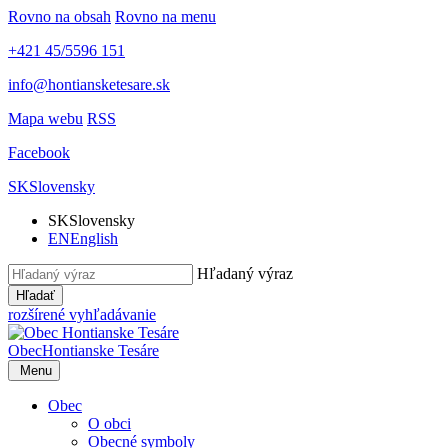
Rovno na obsah
Rovno na menu
+421 45/5596 151
info@hontiansketesare.sk
Mapa webu
RSS
Facebook
SK
Slovensky
SK
Slovensky
EN
English
Hľadaný výraz
Hľadať
rozšírené vyhľadávanie
Obec
Hontianske Tesáre
Menu
Obec
O obci
Obecné symboly