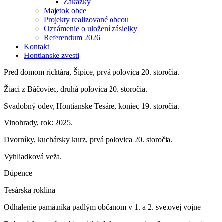
Zákazky
Majetok obce
Projekty realizované obcou
Oznámenie o uložení zásielky
Referendum 2026
Kontakt
Hontianske zvesti
Pred domom richtára, Šipice, prvá polovica 20. storočia.
Žiaci z Báčoviec, druhá polovica 20. storočia.
Svadobný odev, Hontianske Tesáre, koniec 19. storočia.
Vinohrady, rok: 2025.
Dvorníky, kuchársky kurz, prvá polovica 20. storočia.
Vyhliadková veža.
Dúpence
Tesárska roklina
Odhalenie pamätníka padlým občanom v 1. a 2. svetovej vojne