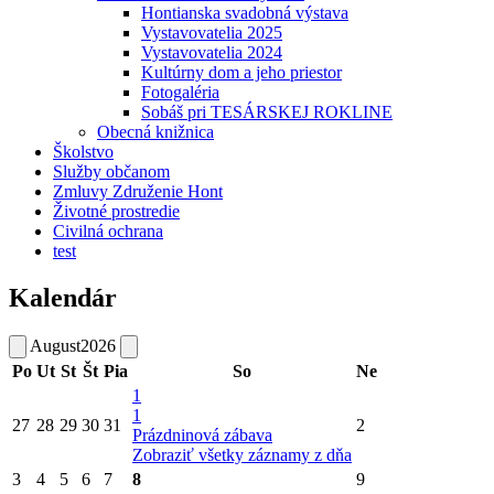
Hontianska svadobná výstava
Vystavovatelia 2025
Vystavovatelia 2024
Kultúrny dom a jeho priestor
Fotogaléria
Sobáš pri TESÁRSKEJ ROKLINE
Obecná knižnica
Školstvo
Služby občanom
Zmluvy Združenie Hont
Životné prostredie
Civilná ochrana
test
Kalendár
August
2026
Po
Ut
St
Št
Pia
So
Ne
1
1
27
28
29
30
31
2
Prázdninová zábava
Zobraziť všetky záznamy z dňa
3
4
5
6
7
8
9