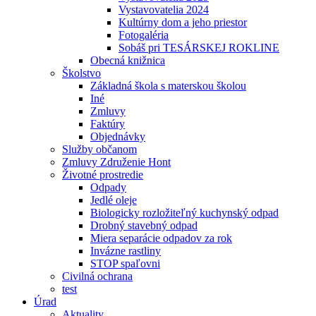
Vystavovatelia 2024
Kultúrny dom a jeho priestor
Fotogaléria
Sobáš pri TESÁRSKEJ ROKLINE
Obecná knižnica
Školstvo
Základná škola s materskou školou
Iné
Zmluvy
Faktúry
Objednávky
Služby občanom
Zmluvy Združenie Hont
Životné prostredie
Odpady
Jedlé oleje
Biologicky rozložiteľný kuchynský odpad
Drobný stavebný odpad
Miera separácie odpadov za rok
Invázne rastliny
STOP spaľovni
Civilná ochrana
test
Úrad
Aktuality