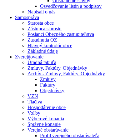
Odstránenie stavby
Osvedčovanie listín a podpisov
Napísali o nás
Samospráva
Starosta obce
Zástupca starostu
Poslanci Obecného zastupiteľstva
Zasadnutia OZ
Hlavný kontrolór obce
Základné údaje
Zverejňovanie
Úradná tabuľa
Zmluvy, Faktúry, Objednávky
Archív - Zmluvy, Faktúry, Objednávky
Zmluvy
Faktúry
Objednávky
VZN
Tlačivá
Hospodárenie obce
Voľby
Výberové konania
Správne konanie
Verejné obstarávanie
Profil verejného obstarávateľa