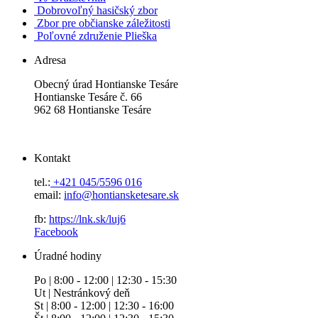
Dobrovoľný hasičský zbor
Zbor pre občianske záležitosti
Poľovné združenie Plieška
Adresa
Obecný úrad Hontianske Tesáre
Hontianske Tesáre č. 66
962 68 Hontianske Tesáre
Kontakt
tel.:
+421 045/5596 016
email:
info@hontiansketesare.sk
fb:
https://lnk.sk/luj6
Facebook
Úradné hodiny
Po | 8:00 - 12:00 | 12:30 - 15:30
Ut | Nestránkový deň
St | 8:00 - 12:00 | 12:30 - 16:00