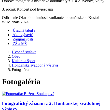
Dobové fotografie a historické dokumenty z 1. a 2. svetovej vojny.
3. ročník Koncert pod hviezdami
Odhalenie Okna do minulosti zaniknutého románskeho Kostola
sv. Michala 2024
Úradná tabuľa
Ako vybaviť
Zaujímavosti
ZŠ a MŠ
Úvodná stránka
Obec
Kultúra a šport
Hontianska svadobná výstava
Fotogaléria
Fotogaléria
Fotografický záznam z 2. Hontianskej svadobnej
výstavy