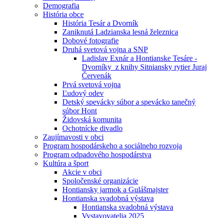
Demografia
História obce
História Tesár a Dvorník
Zaniknutá Ladzianska lesná železnica
Dobové fotografie
Druhá svetová vojna a SNP
Ladislav Exnár a Hontianske Tesáre -
Dvorníky z knihy Sitniansky rytier Juraj
Červenák
Prvá svetová vojna
Ľudový odev
Detský spevácky súbor a spevácko tanečný
súbor Hont
Židovská komunita
Ochotnícke divadlo
Zaujímavosti v obci
Program hospodárskeho a sociálneho rozvoja
Program odpadového hospodárstva
Kultúra a šport
Akcie v obci
Spoločenské organizácie
Hontiansky jarmok a Gulášmajster
Hontianska svadobná výstava
Hontianska svadobná výstava
Vystavovatelia 2025