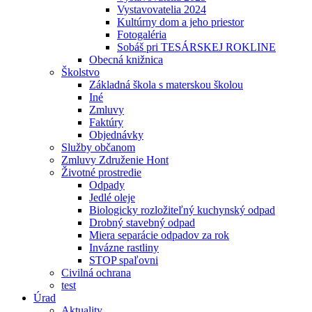
Vystavovatelia 2024
Kultúrny dom a jeho priestor
Fotogaléria
Sobáš pri TESÁRSKEJ ROKLINE
Obecná knižnica
Školstvo
Základná škola s materskou školou
Iné
Zmluvy
Faktúry
Objednávky
Služby občanom
Zmluvy Združenie Hont
Životné prostredie
Odpady
Jedlé oleje
Biologicky rozložiteľný kuchynský odpad
Drobný stavebný odpad
Miera separácie odpadov za rok
Invázne rastliny
STOP spaľovni
Civilná ochrana
test
Úrad
Aktuality