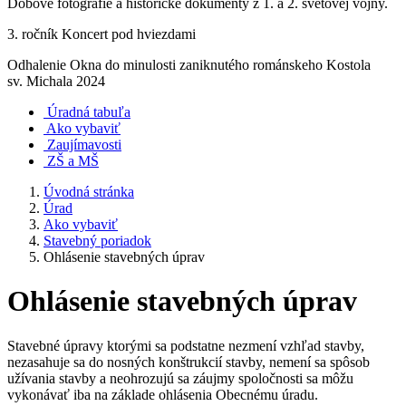
Dobové fotografie a historické dokumenty z 1. a 2. svetovej vojny.
3. ročník Koncert pod hviezdami
Odhalenie Okna do minulosti zaniknutého románskeho Kostola
sv. Michala 2024
Úradná tabuľa
Ako vybaviť
Zaujímavosti
ZŠ a MŠ
Úvodná stránka
Úrad
Ako vybaviť
Stavebný poriadok
Ohlásenie stavebných úprav
Ohlásenie stavebných úprav
Stavebné úpravy ktorými sa podstatne nezmení vzhľad stavby,
nezasahuje sa do nosných konštrukcií stavby, nemení sa spôsob
užívania stavby a neohrozujú sa záujmy spoločnosti sa môžu
vykonávať iba na základe ohlásenia Obecnému úradu.