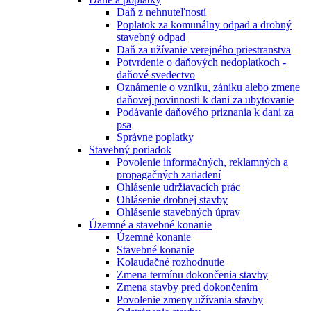
Daň z nehnuteľností
Poplatok za komunálny odpad a drobný
stavebný odpad
Daň za užívanie verejného priestranstva
Potvrdenie o daňových nedoplatkoch -
daňové svedectvo
Oznámenie o vzniku, zániku alebo zmene
daňovej povinnosti k dani za ubytovanie
Podávanie daňového priznania k dani za
psa
Správne poplatky
Stavebný poriadok
Povolenie informačných, reklamných a
propagačných zariadení
Ohlásenie udržiavacích prác
Ohlásenie drobnej stavby
Ohlásenie stavebných úprav
Územné a stavebné konanie
Územné konanie
Stavebné konanie
Kolaudačné rozhodnutie
Zmena termínu dokončenia stavby
Zmena stavby pred dokončením
Povolenie zmeny užívania stavby