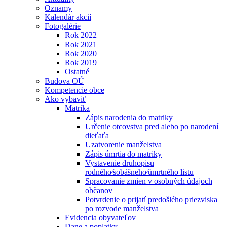
Oznamy
Kalendár akcií
Fotogalérie
Rok 2022
Rok 2021
Rok 2020
Rok 2019
Ostatné
Budova OÚ
Kompetencie obce
Ako vybaviť
Matrika
Zápis narodenia do matriky
Určenie otcovstva pred alebo po narodení
dieťaťa
Uzatvorenie manželstva
Zápis úmrtia do matriky
Vystavenie druhopisu
rodného⁄sobášneho⁄úmrtného listu
Spracovanie zmien v osobných údajoch
občanov
Potvrdenie o prijatí predošlého priezviska
po rozvode manželstva
Evidencia obyvateľov
Dane a poplatky