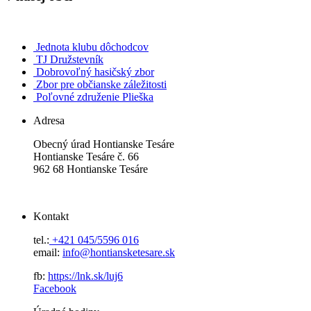
Jednota klubu dôchodcov
TJ Družstevník
Dobrovoľný hasičský zbor
Zbor pre občianske záležitosti
Poľovné združenie Plieška
Adresa
Obecný úrad Hontianske Tesáre
Hontianske Tesáre č. 66
962 68 Hontianske Tesáre
Kontakt
tel.:
+421 045/5596 016
email:
info@hontiansketesare.sk
fb:
https://lnk.sk/luj6
Facebook