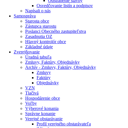
Odstránenie stavby
Osvedčovanie listín a podpisov
Napísali o nás
Samospráva
Starosta obce
Zástupca starostu
Poslanci Obecného zastupiteľstva
Zasadnutia OZ
Hlavný kontrolór obce
Základné údaje
Zverejňovanie
Úradná tabuľa
Zmluvy, Faktúry, Objednávky
Archív - Zmluvy, Faktúry, Objednávky
Zmluvy
Faktúry
Objednávky
VZN
Tlačivá
Hospodárenie obce
Voľby
Výberové konania
Správne konanie
Verejné obstarávanie
Profil verejného obstarávateľa