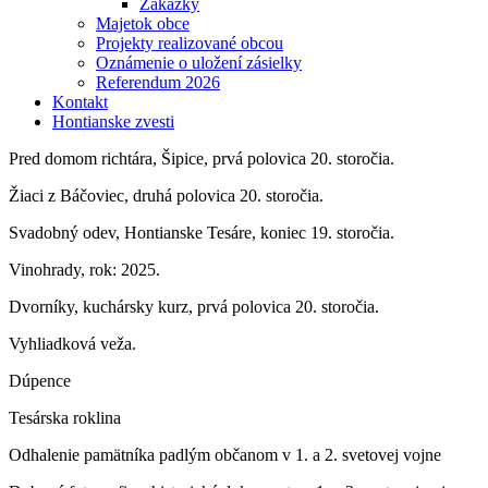
Zákazky
Majetok obce
Projekty realizované obcou
Oznámenie o uložení zásielky
Referendum 2026
Kontakt
Hontianske zvesti
Pred domom richtára, Šipice, prvá polovica 20. storočia.
Žiaci z Báčoviec, druhá polovica 20. storočia.
Svadobný odev, Hontianske Tesáre, koniec 19. storočia.
Vinohrady, rok: 2025.
Dvorníky, kuchársky kurz, prvá polovica 20. storočia.
Vyhliadková veža.
Dúpence
Tesárska roklina
Odhalenie pamätníka padlým občanom v 1. a 2. svetovej vojne