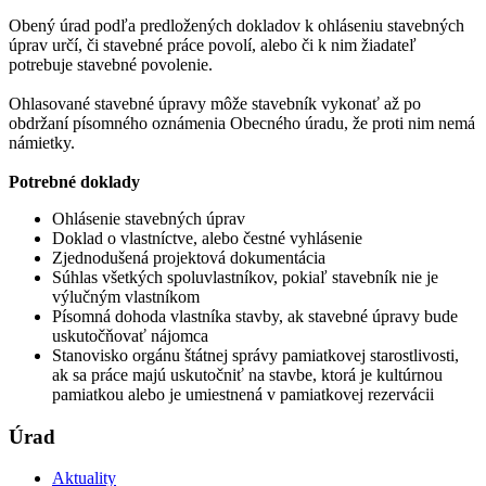
Obený úrad podľa predložených dokladov k ohláseniu stavebných
úprav určí, či stavebné práce povolí, alebo či k nim žiadateľ
potrebuje stavebné povolenie.
Ohlasované stavebné úpravy môže stavebník vykonať až po
obdržaní písomného oznámenia Obecného úradu, že proti nim nemá
námietky.
Potrebné doklady
Ohlásenie stavebných úprav
Doklad o vlastníctve, alebo čestné vyhlásenie
Zjednodušená projektová dokumentácia
Súhlas všetkých spoluvlastníkov, pokiaľ stavebník nie je
výlučným vlastníkom
Písomná dohoda vlastníka stavby, ak stavebné úpravy bude
uskutočňovať nájomca
Stanovisko orgánu štátnej správy pamiatkovej starostlivosti,
ak sa práce majú uskutočniť na stavbe, ktorá je kultúrnou
pamiatkou alebo je umiestnená v pamiatkovej rezervácii
Úrad
Aktuality