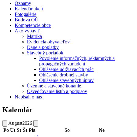
Oznamy
Kalendár akcií
Fotogalérie
Budova OÚ
Kompetencie obce
Ako vybaviť
Matrika
Evidencia obyvateľov
Dane a poplatky
Stavebný poriadok
Povolenie informačných, reklamných a
propagačných zariadení
Ohlásenie udržiavacích prác
Ohlásenie drobnej stavby
Ohlásenie stavebných úprav
Územné a stavebné konanie
Osvedčovanie listín a podpisov
Napísali o nás
Kalendár
August
2026
Po
Ut
St
Št
Pia
So
Ne
1