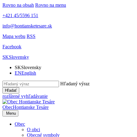
Rovno na obsah
Rovno na menu
+421 45/5596 151
info@hontiansketesare.sk
Mapa webu
RSS
Facebook
SK
Slovensky
SK
Slovensky
EN
English
Hľadaný výraz
Hľadať
rozšírené vyhľadávanie
Obec
Hontianske Tesáre
Menu
Obec
O obci
Obecné symboly