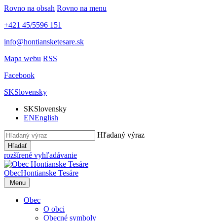
Rovno na obsah
Rovno na menu
+421 45/5596 151
info@hontiansketesare.sk
Mapa webu
RSS
Facebook
SK
Slovensky
SK
Slovensky
EN
English
Hľadaný výraz
Hľadať
rozšírené vyhľadávanie
Obec
Hontianske Tesáre
Menu
Obec
O obci
Obecné symboly