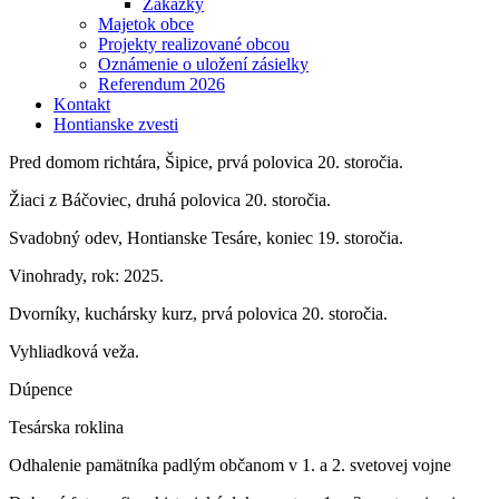
Zákazky
Majetok obce
Projekty realizované obcou
Oznámenie o uložení zásielky
Referendum 2026
Kontakt
Hontianske zvesti
Pred domom richtára, Šipice, prvá polovica 20. storočia.
Žiaci z Báčoviec, druhá polovica 20. storočia.
Svadobný odev, Hontianske Tesáre, koniec 19. storočia.
Vinohrady, rok: 2025.
Dvorníky, kuchársky kurz, prvá polovica 20. storočia.
Vyhliadková veža.
Dúpence
Tesárska roklina
Odhalenie pamätníka padlým občanom v 1. a 2. svetovej vojne