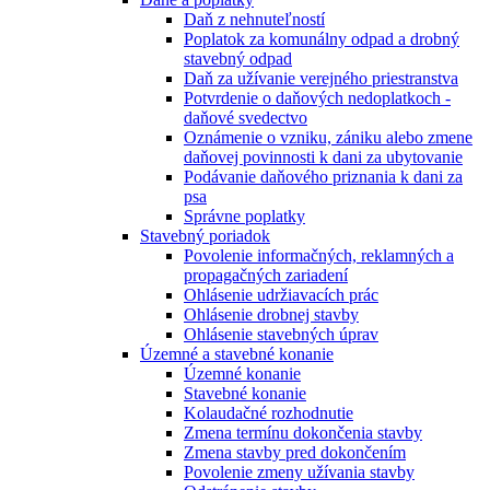
Daň z nehnuteľností
Poplatok za komunálny odpad a drobný
stavebný odpad
Daň za užívanie verejného priestranstva
Potvrdenie o daňových nedoplatkoch -
daňové svedectvo
Oznámenie o vzniku, zániku alebo zmene
daňovej povinnosti k dani za ubytovanie
Podávanie daňového priznania k dani za
psa
Správne poplatky
Stavebný poriadok
Povolenie informačných, reklamných a
propagačných zariadení
Ohlásenie udržiavacích prác
Ohlásenie drobnej stavby
Ohlásenie stavebných úprav
Územné a stavebné konanie
Územné konanie
Stavebné konanie
Kolaudačné rozhodnutie
Zmena termínu dokončenia stavby
Zmena stavby pred dokončením
Povolenie zmeny užívania stavby