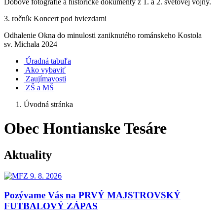
Dobové fotografie a historické dokumenty z 1. a 2. svetovej vojny.
3. ročník Koncert pod hviezdami
Odhalenie Okna do minulosti zaniknutého románskeho Kostola
sv. Michala 2024
Úradná tabuľa
Ako vybaviť
Zaujímavosti
ZŠ a MŠ
Úvodná stránka
Obec Hontianske Tesáre
Aktuality
Pozývame Vás na PRVÝ MAJSTROVSKÝ
FUTBALOVÝ ZÁPAS