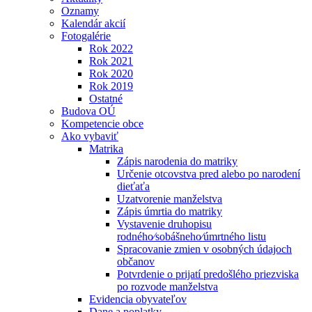
Oznamy
Kalendár akcií
Fotogalérie
Rok 2022
Rok 2021
Rok 2020
Rok 2019
Ostatné
Budova OÚ
Kompetencie obce
Ako vybaviť
Matrika
Zápis narodenia do matriky
Určenie otcovstva pred alebo po narodení
dieťaťa
Uzatvorenie manželstva
Zápis úmrtia do matriky
Vystavenie druhopisu
rodného⁄sobášneho⁄úmrtného listu
Spracovanie zmien v osobných údajoch
občanov
Potvrdenie o prijatí predošlého priezviska
po rozvode manželstva
Evidencia obyvateľov
Dane a poplatky