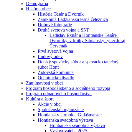
Demografia
História obce
História Tesár a Dvorník
Zaniknutá Ladzianska lesná železnica
Dobové fotografie
Druhá svetová vojna a SNP
Ladislav Exnár a Hontianske Tesáre -
Dvorníky z knihy Sitniansky rytier Juraj
Červenák
Prvá svetová vojna
Ľudový odev
Detský spevácky súbor a spevácko tanečný
súbor Hont
Židovská komunita
Ochotnícke divadlo
Zaujímavosti v obci
Program hospodárskeho a sociálneho rozvoja
Program odpadového hospodárstva
Kultúra a šport
Akcie v obci
Spoločenské organizácie
Hontiansky jarmok a Gulášmajster
Hontianska svadobná výstava
Hontianska svadobná výstava
Vystavovatelia 2025