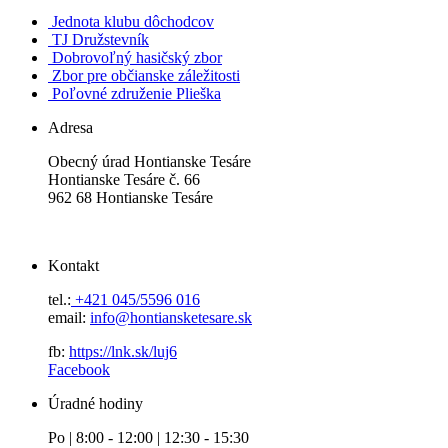
Jednota klubu dôchodcov
TJ Družstevník
Dobrovoľný hasičský zbor
Zbor pre občianske záležitosti
Poľovné združenie Plieška
Adresa
Obecný úrad Hontianske Tesáre
Hontianske Tesáre č. 66
962 68 Hontianske Tesáre
Kontakt
tel.:
+421 045/5596 016
email:
info@hontiansketesare.sk
fb:
https://lnk.sk/luj6
Facebook
Úradné hodiny
Po | 8:00 - 12:00 | 12:30 - 15:30