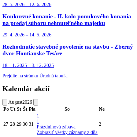
28. 5.
2026
–
12. 6.
2026
Konkurzné konanie - II. kolo ponukového konania
na predaj súboru nehnuteľného majetku
29. 4.
2026
–
14. 5.
2026
Rozhodnutie stavebné povolenie na stavbu - Zberný
dvor Hontianske Tesáre
18. 11.
2025
–
3. 12.
2025
Prejdite na stránku Úradná tabuľa
Kalendár akcií
August
2026
Po
Ut
St
Št
Pia
So
Ne
1
1
27
28
29
30
31
2
Prázdninová zábava
Zobraziť všetky záznamy z dňa