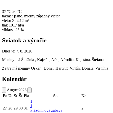
37 °C
20 °C
takmer jasno, mierny západný vietor
vietor
Z
,
4.12 m/s
tlak
1017 hPa
vlhkosť
25 %
Sviatok a výročie
Dnes je:
7. 8. 2026
Meniny má
Štefánia
, Kajetán, Afra, Afrodita, Kajetána, Štefana
Zajtra má meniny
Oskár
, Donát, Hartvig, Virgín, Donáta, Virgínia
Kalendár
August
2026
Po
Ut
St
Št
Pia
So
Ne
1
1
27
28
29
30
31
2
Prázdninová zábava