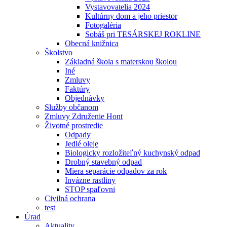
Vystavovatelia 2024
Kultúrny dom a jeho priestor
Fotogaléria
Sobáš pri TESÁRSKEJ ROKLINE
Obecná knižnica
Školstvo
Základná škola s materskou školou
Iné
Zmluvy
Faktúry
Objednávky
Služby občanom
Zmluvy Združenie Hont
Životné prostredie
Odpady
Jedlé oleje
Biologicky rozložiteľný kuchynský odpad
Drobný stavebný odpad
Miera separácie odpadov za rok
Invázne rastliny
STOP spaľovni
Civilná ochrana
test
Úrad
Aktuality