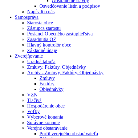
Odstránenie stavby
Osvedčovanie listín a podpisov
Napísali o nás
Samospráva
Starosta obce
Zástupca starostu
Poslanci Obecného zastupiteľstva
Zasadnutia OZ
Hlavný kontrolór obce
Základné údaje
Zverejňovanie
Úradná tabuľa
Zmluvy, Faktúry, Objednávky
Archív - Zmluvy, Faktúry, Objednávky
Zmluvy
Faktúry
Objednávky
VZN
Tlačivá
Hospodárenie obce
Voľby
Výberové konania
Správne konanie
Verejné obstarávanie
Profil verejného obstarávateľa