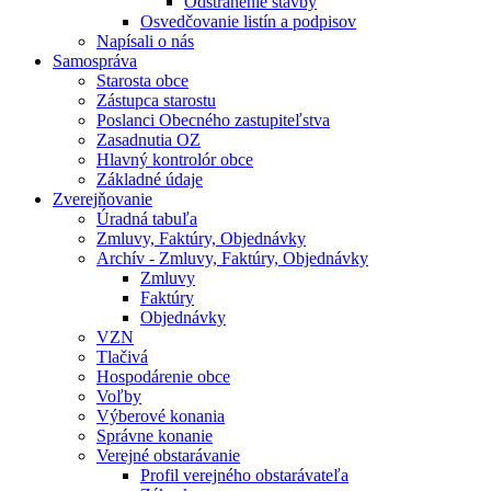
Odstránenie stavby
Osvedčovanie listín a podpisov
Napísali o nás
Samospráva
Starosta obce
Zástupca starostu
Poslanci Obecného zastupiteľstva
Zasadnutia OZ
Hlavný kontrolór obce
Základné údaje
Zverejňovanie
Úradná tabuľa
Zmluvy, Faktúry, Objednávky
Archív - Zmluvy, Faktúry, Objednávky
Zmluvy
Faktúry
Objednávky
VZN
Tlačivá
Hospodárenie obce
Voľby
Výberové konania
Správne konanie
Verejné obstarávanie
Profil verejného obstarávateľa