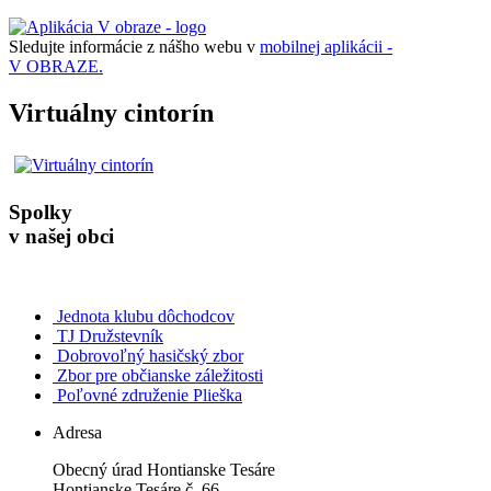
Sledujte informácie z nášho webu v
mobilnej aplikácii -
V OBRAZE.
Virtuálny cintorín
Spolky
v našej obci
Jednota klubu dôchodcov
TJ Družstevník
Dobrovoľný hasičský zbor
Zbor pre občianske záležitosti
Poľovné združenie Plieška
Adresa
Obecný úrad Hontianske Tesáre
Hontianske Tesáre č. 66