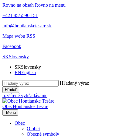
Rovno na obsah
Rovno na menu
+421 45/5596 151
info@hontiansketesare.sk
Mapa webu
RSS
Facebook
SK
Slovensky
SK
Slovensky
EN
English
Hľadaný výraz
Hľadať
rozšírené vyhľadávanie
Obec
Hontianske Tesáre
Menu
Obec
O obci
Obecné symboly