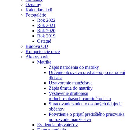
Oznamy
Kalendár akcií
Fotogalérie
Rok 2022
Rok 2021
Rok 2020
Rok 2019
Ostatné
Budova OÚ
Kompetencie obce
Ako vybaviť
Matrika
Zápis narodenia do matriky
Určenie otcovstva pred alebo po narodení
dieťaťa
Uzatvorenie manželstva
Zápis úmrtia do matriky
Vystavenie druhopisu
rodného⁄sobášneho⁄úmrtného listu
Spracovanie zmien v osobných údajoch
občanov
Potvrdenie o prijatí predošlého priezviska
po rozvode manželstva
Evidencia obyvateľov
Dane a poplatky