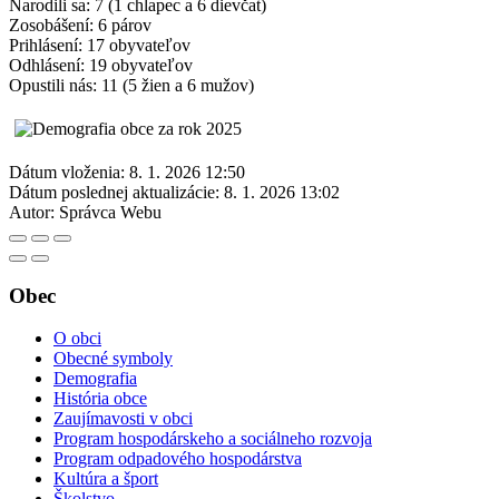
Narodili sa: 7 (1 chlapec a 6 dievčat)
Zosobášení: 6 párov
Prihlásení: 17 obyvateľov
Odhlásení: 19 obyvateľov
Opustili nás: 11 (5 žien a 6 mužov)
Dátum vloženia:
8. 1. 2026 12:50
Dátum poslednej aktualizácie:
8. 1. 2026 13:02
Autor:
Správca Webu
Obec
O obci
Obecné symboly
Demografia
História obce
Zaujímavosti v obci
Program hospodárskeho a sociálneho rozvoja
Program odpadového hospodárstva
Kultúra a šport
Školstvo