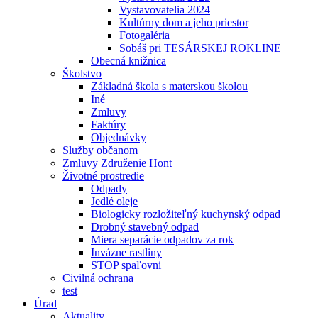
Vystavovatelia 2024
Kultúrny dom a jeho priestor
Fotogaléria
Sobáš pri TESÁRSKEJ ROKLINE
Obecná knižnica
Školstvo
Základná škola s materskou školou
Iné
Zmluvy
Faktúry
Objednávky
Služby občanom
Zmluvy Združenie Hont
Životné prostredie
Odpady
Jedlé oleje
Biologicky rozložiteľný kuchynský odpad
Drobný stavebný odpad
Miera separácie odpadov za rok
Invázne rastliny
STOP spaľovni
Civilná ochrana
test
Úrad
Aktuality