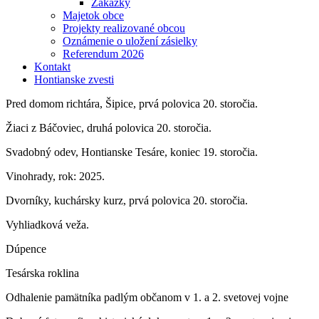
Zákazky
Majetok obce
Projekty realizované obcou
Oznámenie o uložení zásielky
Referendum 2026
Kontakt
Hontianske zvesti
Pred domom richtára, Šipice, prvá polovica 20. storočia.
Žiaci z Báčoviec, druhá polovica 20. storočia.
Svadobný odev, Hontianske Tesáre, koniec 19. storočia.
Vinohrady, rok: 2025.
Dvorníky, kuchársky kurz, prvá polovica 20. storočia.
Vyhliadková veža.
Dúpence
Tesárska roklina
Odhalenie pamätníka padlým občanom v 1. a 2. svetovej vojne