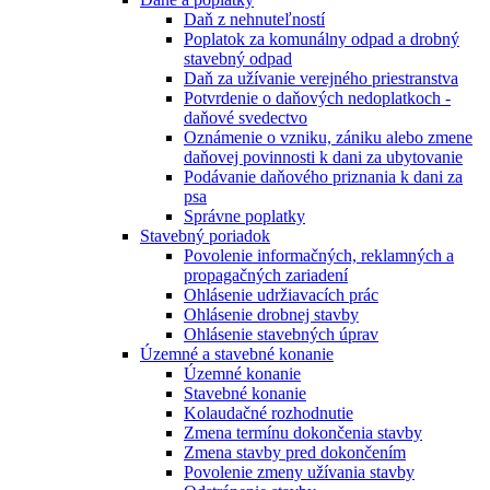
Daň z nehnuteľností
Poplatok za komunálny odpad a drobný
stavebný odpad
Daň za užívanie verejného priestranstva
Potvrdenie o daňových nedoplatkoch -
daňové svedectvo
Oznámenie o vzniku, zániku alebo zmene
daňovej povinnosti k dani za ubytovanie
Podávanie daňového priznania k dani za
psa
Správne poplatky
Stavebný poriadok
Povolenie informačných, reklamných a
propagačných zariadení
Ohlásenie udržiavacích prác
Ohlásenie drobnej stavby
Ohlásenie stavebných úprav
Územné a stavebné konanie
Územné konanie
Stavebné konanie
Kolaudačné rozhodnutie
Zmena termínu dokončenia stavby
Zmena stavby pred dokončením
Povolenie zmeny užívania stavby