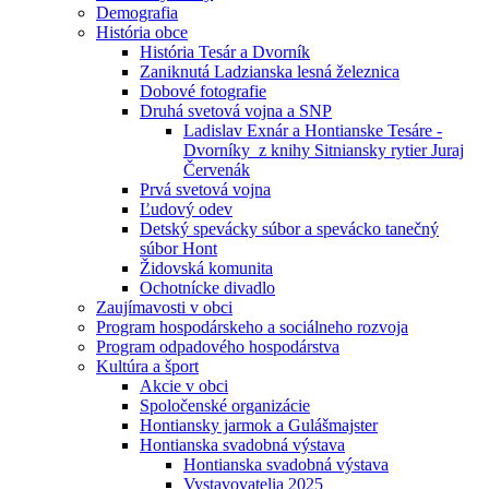
Demografia
História obce
História Tesár a Dvorník
Zaniknutá Ladzianska lesná železnica
Dobové fotografie
Druhá svetová vojna a SNP
Ladislav Exnár a Hontianske Tesáre -
Dvorníky z knihy Sitniansky rytier Juraj
Červenák
Prvá svetová vojna
Ľudový odev
Detský spevácky súbor a spevácko tanečný
súbor Hont
Židovská komunita
Ochotnícke divadlo
Zaujímavosti v obci
Program hospodárskeho a sociálneho rozvoja
Program odpadového hospodárstva
Kultúra a šport
Akcie v obci
Spoločenské organizácie
Hontiansky jarmok a Gulášmajster
Hontianska svadobná výstava
Hontianska svadobná výstava
Vystavovatelia 2025