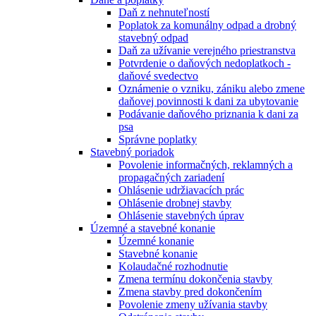
Daň z nehnuteľností
Poplatok za komunálny odpad a drobný
stavebný odpad
Daň za užívanie verejného priestranstva
Potvrdenie o daňových nedoplatkoch -
daňové svedectvo
Oznámenie o vzniku, zániku alebo zmene
daňovej povinnosti k dani za ubytovanie
Podávanie daňového priznania k dani za
psa
Správne poplatky
Stavebný poriadok
Povolenie informačných, reklamných a
propagačných zariadení
Ohlásenie udržiavacích prác
Ohlásenie drobnej stavby
Ohlásenie stavebných úprav
Územné a stavebné konanie
Územné konanie
Stavebné konanie
Kolaudačné rozhodnutie
Zmena termínu dokončenia stavby
Zmena stavby pred dokončením
Povolenie zmeny užívania stavby