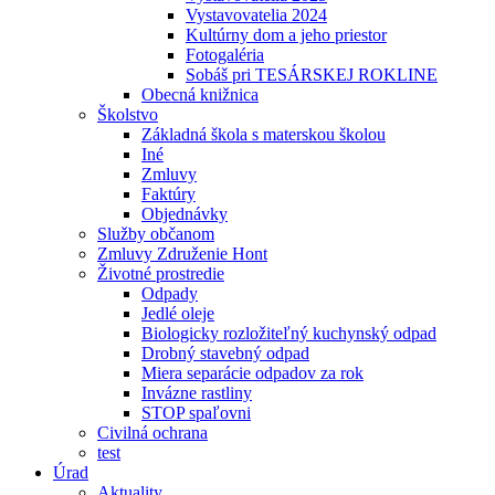
Vystavovatelia 2024
Kultúrny dom a jeho priestor
Fotogaléria
Sobáš pri TESÁRSKEJ ROKLINE
Obecná knižnica
Školstvo
Základná škola s materskou školou
Iné
Zmluvy
Faktúry
Objednávky
Služby občanom
Zmluvy Združenie Hont
Životné prostredie
Odpady
Jedlé oleje
Biologicky rozložiteľný kuchynský odpad
Drobný stavebný odpad
Miera separácie odpadov za rok
Invázne rastliny
STOP spaľovni
Civilná ochrana
test
Úrad
Aktuality