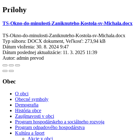
Prílohy
TS-Okno-do-minulosti-Zaniknuteho-Kostola-sv-Michala.docx
TS-Okno-do-minulosti-Zaniknuteho-Kostola-sv-Michala.docx
Typ súboru: DOCX dokument, Veľkosť: 273,94 kB
Dátum vloženia:
30. 8. 2024 9:47
Dátum poslednej aktualizácie:
11. 3. 2025 11:39
Autor:
admin prevod
Obec
O obci
Obecné symboly
Demografia
História obce
Zaujímavosti v obci
Program hospodárskeho a sociálneho rozvoja
Program odpadového hospodárstva
Kultúra a šport
Akcie v obci