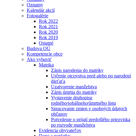
Oznamy
Kalendár akcií
Fotogalérie
Rok 2022
Rok 2021
Rok 2020
Rok 2019
Ostatné
Budova OÚ
Kompetencie obce
Ako vybaviť
Matrika
Zápis narodenia do matriky
Určenie otcovstva pred alebo po narodení
dieťaťa
Uzatvorenie manželstva
Zápis úmrtia do matriky
Vystavenie druhopisu
rodného⁄sobášneho⁄úmrtného listu
Spracovanie zmien v osobných údajoch
občanov
Potvrdenie o prijatí predošlého priezviska
po rozvode manželstva
Evidencia obyvateľov
Dane a poplatky