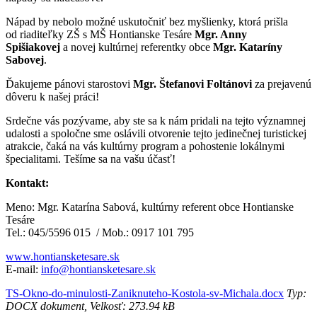
Nápad by nebolo možné uskutočniť bez myšlienky, ktorá prišla
od riaditeľky ZŠ s MŠ Hontianske Tesáre
Mgr. Anny
Spišiakovej
a novej kultúrnej referentky obce
Mgr. Kataríny
Sabovej
.
Ďakujeme pánovi starostovi
Mgr. Štefanovi Foltánovi
za prejavenú
dôveru k našej práci!
Srdečne vás pozývame, aby ste sa k nám pridali na tejto významnej
udalosti a spoločne sme oslávili otvorenie tejto jedinečnej turistickej
atrakcie, čaká na vás kultúrny program a pohostenie lokálnymi
špecialitami. Tešíme sa na vašu účasť!
Kontakt:
Meno: Mgr. Katarína Sabová, kultúrny referent obce Hontianske
Tesáre
Tel.: 045/5596 015 / Mob.: 0917 101 795
www.hontiansketesare.sk
E-mail:
info@hontiansketesare.sk
TS-Okno-do-minulosti-Zaniknuteho-Kostola-sv-Michala.docx
Typ:
DOCX dokument, Velkosť: 273.94 kB