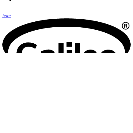
hore
Technický prevádzkovateľ:
Galileo Corporation s.r.o., Čierna Voda 468, 925 06
Kontakt:
Galileo Corporation s.r.o.
Posledná aktualizácia: 3. 8. 2026
Zmena vzhľadu
,
Štruktúra stránok
,
RSS
,
Vytlačiť