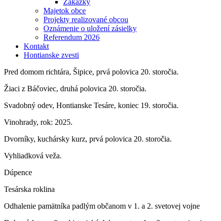
Zákazky
Majetok obce
Projekty realizované obcou
Oznámenie o uložení zásielky
Referendum 2026
Kontakt
Hontianske zvesti
Pred domom richtára, Šipice, prvá polovica 20. storočia.
Žiaci z Báčoviec, druhá polovica 20. storočia.
Svadobný odev, Hontianske Tesáre, koniec 19. storočia.
Vinohrady, rok: 2025.
Dvorníky, kuchársky kurz, prvá polovica 20. storočia.
Vyhliadková veža.
Dúpence
Tesárska roklina
Odhalenie pamätníka padlým občanom v 1. a 2. svetovej vojne