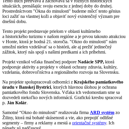
Tento duch pretrváva a zachováva sa v rôznych historických
situáciách, prenášajúc svoju esenciu z jednej doby do druhej.
Prostredníctvom "Okna do minulosti" budeme môcť tento génius
loci zažiť na vlastnej koži a objaviť nový existenčný význam pre
dnešnú dobu.
Tento projekt predstavuje prielom v oblasti kultúrneho
a historického turizmu v našom regióne a je prvou takouto atrakciou
v Honte, ktorá je hodná 21. storočia. "Okno do minulosti" nám
umožní nielen vzdelávať sa o histórii, ale aj prežiť jedinečný
zážitok, ktorý nás spojí s našimi predkami a ich príbehmi.
Projekt vznikol vďaka finančnej podpore
Nadácie SPP,
ktorá
podporuje aktivity a projekty v oblasti ochrany zdravia, kultúry,
vzdelania, dobrovoľníctva a regionálneho rozvoja na Slovensku.
Na projekte spolupracovali odborníci z
Krajského pamiatkového
úradu v Banskej Bystrici
, ktorých hlavnou úlohou je ochrana
pamiatkového fondu Slovenska. Vďaka ich vedomostiam sme sa
dozvedeli niekoľko nových informácií. Grafickú kresbu spracoval
p.
Ján Kolár
.
Samotné “Okno do minulosti“ realizovala firma
ARD systém
zo
Žiliny, ktorá má bohaté skúsenosti a vie, ako prepojiť odlišné
segmenty – firmy a reklamy a mestá a
orientačné systémy
. Ich
nápady sú nadčasové.