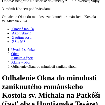
Dobové fotografie a historické dokumenty z 1. a 2. svetovej vojny.
3. ročník Koncert pod hviezdami
Odhalenie Okna do minulosti zaniknutého románskeho Kostola
sv. Michala 2024
Úradná tabuľa
Ako vybaviť
Zaujímavosti
ZŠ a MŠ
Úvodná stránka
Obec
Kultúra a šport
Akcie v obci
Odhalenie Okna do minulosti zaniknutého...
Odhalenie Okna do minulosti
zaniknutého románskeho
Kostola sv. Michala na Patkôši
(časť obce Hontianske Tesáre)