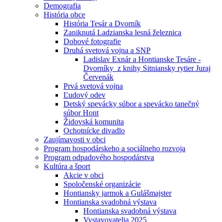
Demografia
História obce
História Tesár a Dvorník
Zaniknutá Ladzianska lesná železnica
Dobové fotografie
Druhá svetová vojna a SNP
Ladislav Exnár a Hontianske Tesáre -
Dvorníky z knihy Sitniansky rytier Juraj
Červenák
Prvá svetová vojna
Ľudový odev
Detský spevácky súbor a spevácko tanečný
súbor Hont
Židovská komunita
Ochotnícke divadlo
Zaujímavosti v obci
Program hospodárskeho a sociálneho rozvoja
Program odpadového hospodárstva
Kultúra a šport
Akcie v obci
Spoločenské organizácie
Hontiansky jarmok a Gulášmajster
Hontianska svadobná výstava
Hontianska svadobná výstava
Vystavovatelia 2025