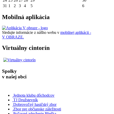
24
25
26
27
28
29
30
31
1
2
3
4
5
6
Mobilná aplikácia
Sledujte informácie z nášho webu v
mobilnej aplikácii -
V OBRAZE.
Virtuálny cintorín
Spolky
v našej obci
Jednota klubu dôchodcov
TJ Družstevník
Dobrovoľný hasičský zbor
Zbor pre občianske záležitosti
Poľovné združenie Plieška