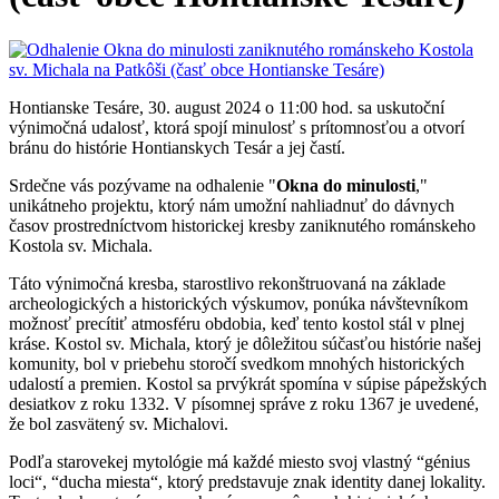
Hontianske Tesáre, 30. august 2024 o 11:00 hod. sa uskutoční
výnimočná udalosť, ktorá spojí minulosť s prítomnosťou a otvorí
bránu do histórie Hontianskych Tesár a jej častí.
Srdečne vás pozývame na odhalenie "
Okna do minulosti
,"
unikátneho projektu, ktorý nám umožní nahliadnuť do dávnych
časov prostredníctvom historickej kresby zaniknutého románskeho
Kostola sv. Michala.
Táto výnimočná kresba, starostlivo rekonštruovaná na základe
archeologických a historických výskumov, ponúka návštevníkom
možnosť precítiť atmosféru obdobia, keď tento kostol stál v plnej
kráse. Kostol sv. Michala, ktorý je dôležitou súčasťou histórie našej
komunity, bol v priebehu storočí svedkom mnohých historických
udalostí a premien. Kostol sa prvýkrát spomína v súpise pápežských
desiatkov z roku 1332. V písomnej správe z roku 1367 je uvedené,
že bol zasvätený sv. Michalovi.
Podľa starovekej mytológie má každé miesto svoj vlastný “génius
loci“, “ducha miesta“, ktorý predstavuje znak identity danej lokality.