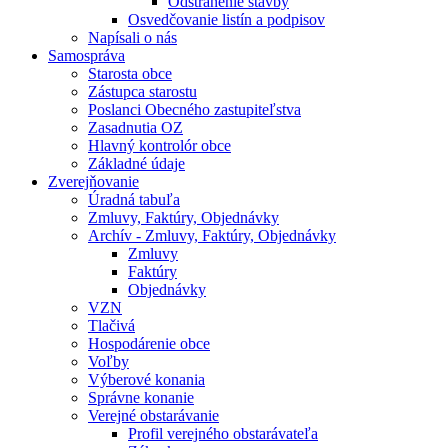
Odstránenie stavby
Osvedčovanie listín a podpisov
Napísali o nás
Samospráva
Starosta obce
Zástupca starostu
Poslanci Obecného zastupiteľstva
Zasadnutia OZ
Hlavný kontrolór obce
Základné údaje
Zverejňovanie
Úradná tabuľa
Zmluvy, Faktúry, Objednávky
Archív - Zmluvy, Faktúry, Objednávky
Zmluvy
Faktúry
Objednávky
VZN
Tlačivá
Hospodárenie obce
Voľby
Výberové konania
Správne konanie
Verejné obstarávanie
Profil verejného obstarávateľa