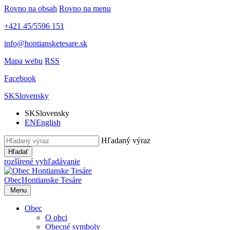
Rovno na obsah
Rovno na menu
+421 45/5596 151
info@hontiansketesare.sk
Mapa webu
RSS
Facebook
SK
Slovensky
SK
Slovensky
EN
English
Hľadaný výraz
Hľadať
rozšírené vyhľadávanie
Obec
Hontianske Tesáre
Menu
Obec
O obci
Obecné symboly