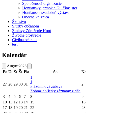
Spoločenské organizácie
Hontiansky jarmok a Gulášmajster
Hontianska svadobná výstava
Obecná knižnica
Školstvo
Služby občanom
Zmluvy Združenie Hont
Životné prostredie
Civilná ochrana
test
Kalendár
August
2026
Po
Ut
St
Št
Pia
So
Ne
1
1
27
28
29
30
31
2
Prázdninová zábava
Zobraziť všetky záznamy z dňa
3
4
5
6
7
8
9
10
11
12
13
14
15
16
17
18
19
20
21
22
23