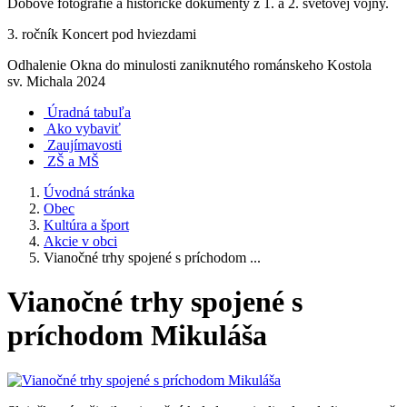
Dobové fotografie a historické dokumenty z 1. a 2. svetovej vojny.
3. ročník Koncert pod hviezdami
Odhalenie Okna do minulosti zaniknutého románskeho Kostola
sv. Michala 2024
Úradná tabuľa
Ako vybaviť
Zaujímavosti
ZŠ a MŠ
Úvodná stránka
Obec
Kultúra a šport
Akcie v obci
Vianočné trhy spojené s príchodom ...
Vianočné trhy spojené s
príchodom Mikuláša