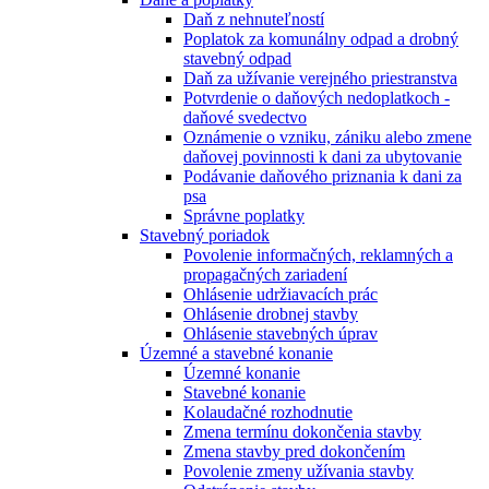
Daň z nehnuteľností
Poplatok za komunálny odpad a drobný
stavebný odpad
Daň za užívanie verejného priestranstva
Potvrdenie o daňových nedoplatkoch -
daňové svedectvo
Oznámenie o vzniku, zániku alebo zmene
daňovej povinnosti k dani za ubytovanie
Podávanie daňového priznania k dani za
psa
Správne poplatky
Stavebný poriadok
Povolenie informačných, reklamných a
propagačných zariadení
Ohlásenie udržiavacích prác
Ohlásenie drobnej stavby
Ohlásenie stavebných úprav
Územné a stavebné konanie
Územné konanie
Stavebné konanie
Kolaudačné rozhodnutie
Zmena termínu dokončenia stavby
Zmena stavby pred dokončením
Povolenie zmeny užívania stavby