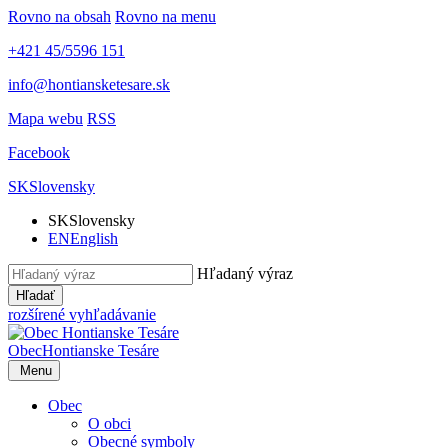
Rovno na obsah
Rovno na menu
+421 45/5596 151
info@hontiansketesare.sk
Mapa webu
RSS
Facebook
SK
Slovensky
SK
Slovensky
EN
English
Hľadaný výraz
Hľadať
rozšírené vyhľadávanie
Obec
Hontianske Tesáre
Menu
Obec
O obci
Obecné symboly