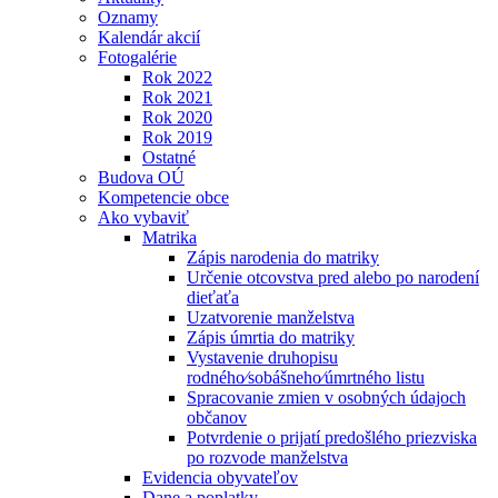
Oznamy
Kalendár akcií
Fotogalérie
Rok 2022
Rok 2021
Rok 2020
Rok 2019
Ostatné
Budova OÚ
Kompetencie obce
Ako vybaviť
Matrika
Zápis narodenia do matriky
Určenie otcovstva pred alebo po narodení
dieťaťa
Uzatvorenie manželstva
Zápis úmrtia do matriky
Vystavenie druhopisu
rodného⁄sobášneho⁄úmrtného listu
Spracovanie zmien v osobných údajoch
občanov
Potvrdenie o prijatí predošlého priezviska
po rozvode manželstva
Evidencia obyvateľov
Dane a poplatky