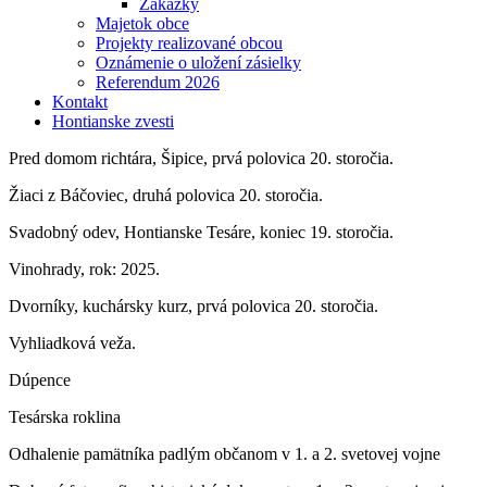
Zákazky
Majetok obce
Projekty realizované obcou
Oznámenie o uložení zásielky
Referendum 2026
Kontakt
Hontianske zvesti
Pred domom richtára, Šipice, prvá polovica 20. storočia.
Žiaci z Báčoviec, druhá polovica 20. storočia.
Svadobný odev, Hontianske Tesáre, koniec 19. storočia.
Vinohrady, rok: 2025.
Dvorníky, kuchársky kurz, prvá polovica 20. storočia.
Vyhliadková veža.
Dúpence
Tesárska roklina
Odhalenie pamätníka padlým občanom v 1. a 2. svetovej vojne