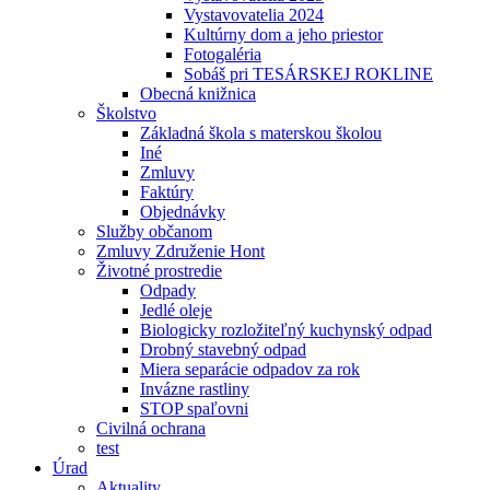
Vystavovatelia 2024
Kultúrny dom a jeho priestor
Fotogaléria
Sobáš pri TESÁRSKEJ ROKLINE
Obecná knižnica
Školstvo
Základná škola s materskou školou
Iné
Zmluvy
Faktúry
Objednávky
Služby občanom
Zmluvy Združenie Hont
Životné prostredie
Odpady
Jedlé oleje
Biologicky rozložiteľný kuchynský odpad
Drobný stavebný odpad
Miera separácie odpadov za rok
Invázne rastliny
STOP spaľovni
Civilná ochrana
test
Úrad
Aktuality