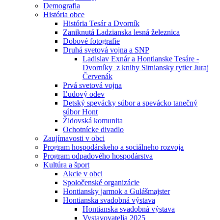
Demografia
História obce
História Tesár a Dvorník
Zaniknutá Ladzianska lesná železnica
Dobové fotografie
Druhá svetová vojna a SNP
Ladislav Exnár a Hontianske Tesáre -
Dvorníky z knihy Sitniansky rytier Juraj
Červenák
Prvá svetová vojna
Ľudový odev
Detský spevácky súbor a spevácko tanečný
súbor Hont
Židovská komunita
Ochotnícke divadlo
Zaujímavosti v obci
Program hospodárskeho a sociálneho rozvoja
Program odpadového hospodárstva
Kultúra a šport
Akcie v obci
Spoločenské organizácie
Hontiansky jarmok a Gulášmajster
Hontianska svadobná výstava
Hontianska svadobná výstava
Vystavovatelia 2025