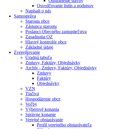
Odstránenie stavby
Osvedčovanie listín a podpisov
Napísali o nás
Samospráva
Starosta obce
Zástupca starostu
Poslanci Obecného zastupiteľstva
Zasadnutia OZ
Hlavný kontrolór obce
Základné údaje
Zverejňovanie
Úradná tabuľa
Zmluvy, Faktúry, Objednávky
Archív - Zmluvy, Faktúry, Objednávky
Zmluvy
Faktúry
Objednávky
VZN
Tlačivá
Hospodárenie obce
Voľby
Výberové konania
Správne konanie
Verejné obstarávanie
Profil verejného obstarávateľa