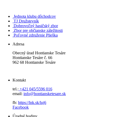
Jednota klubu dôchodcov
TJ Družstevník
Dobrovoľný hasičský zbor
Zbor pre občianske záležitosti
Poľovné združenie Plieška
Adresa
Obecný úrad Hontianske Tesáre
Hontianske Tesáre č. 66
962 68 Hontianske Tesáre
Kontakt
tel.:
+421 045/5596 016
email:
info@hontiansketesare.sk
fb:
https://lnk.sk/luj6
Facebook
Úradné hodiny