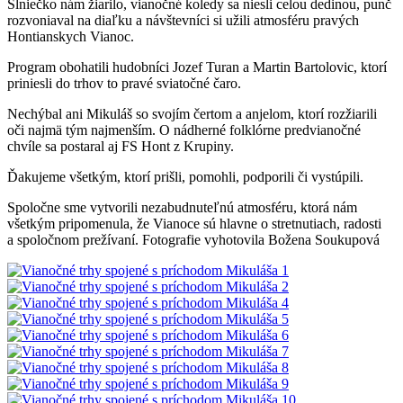
Slniečko nám žiarilo, vianočné koledy sa niesli celou dedinou, punč
rozvoniaval na diaľku a návštevníci si užili atmosféru pravých
Hontianskych Vianoc.
Program obohatili hudobníci Jozef Turan a Martin Bartolovic, ktorí
priniesli do trhov to pravé sviatočné čaro.
Nechýbal ani Mikuláš so svojím čertom a anjelom, ktorí rozžiarili
oči najmä tým najmenším. O nádherné folklórne predvianočné
chvíle sa postaral aj FS Hont z Krupiny.
Ďakujeme všetkým, ktorí prišli, pomohli, podporili či vystúpili.
Spoločne sme vytvorili nezabudnuteľnú atmosféru, ktorá nám
všetkým pripomenula, že Vianoce sú hlavne o stretnutiach, radosti
a spoločnom prežívaní. Fotografie vyhotovila Božena Soukupová