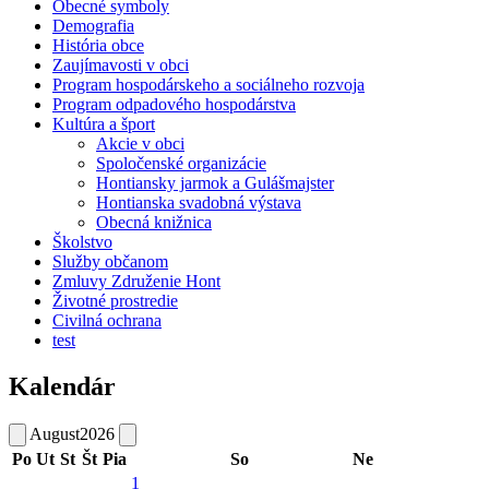
Obecné symboly
Demografia
História obce
Zaujímavosti v obci
Program hospodárskeho a sociálneho rozvoja
Program odpadového hospodárstva
Kultúra a šport
Akcie v obci
Spoločenské organizácie
Hontiansky jarmok a Gulášmajster
Hontianska svadobná výstava
Obecná knižnica
Školstvo
Služby občanom
Zmluvy Združenie Hont
Životné prostredie
Civilná ochrana
test
Kalendár
August
2026
Po
Ut
St
Št
Pia
So
Ne
1