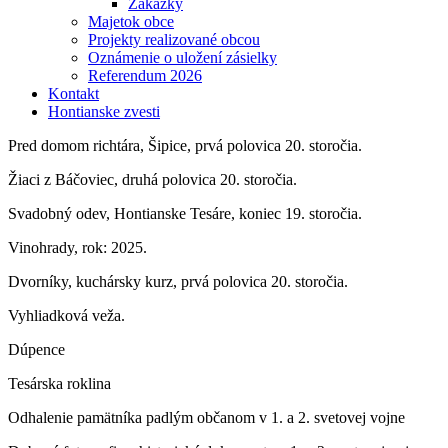
Zákazky
Majetok obce
Projekty realizované obcou
Oznámenie o uložení zásielky
Referendum 2026
Kontakt
Hontianske zvesti
Pred domom richtára, Šipice, prvá polovica 20. storočia.
Žiaci z Báčoviec, druhá polovica 20. storočia.
Svadobný odev, Hontianske Tesáre, koniec 19. storočia.
Vinohrady, rok: 2025.
Dvorníky, kuchársky kurz, prvá polovica 20. storočia.
Vyhliadková veža.
Dúpence
Tesárska roklina
Odhalenie pamätníka padlým občanom v 1. a 2. svetovej vojne