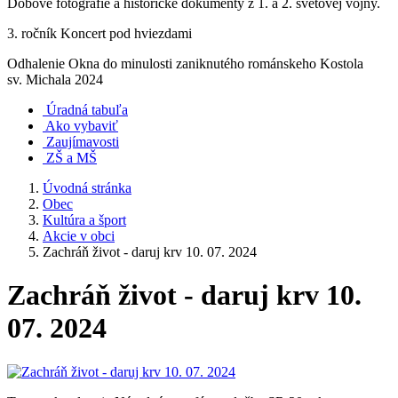
Dobové fotografie a historické dokumenty z 1. a 2. svetovej vojny.
3. ročník Koncert pod hviezdami
Odhalenie Okna do minulosti zaniknutého románskeho Kostola
sv. Michala 2024
Úradná tabuľa
Ako vybaviť
Zaujímavosti
ZŠ a MŠ
Úvodná stránka
Obec
Kultúra a šport
Akcie v obci
Zachráň život - daruj krv 10. 07. 2024
Zachráň život - daruj krv 10.
07. 2024