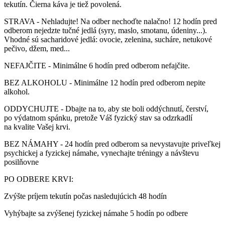
tekutín. Čierna káva je tiež povolená.
STRAVA - Nehladujte! Na odber nechoďte nalačno! 12 hodín pred
odberom nejedzte tučné jedlá (syry, maslo, smotanu, údeniny...).
Vhodné sú sacharidové jedlá: ovocie, zelenina, sucháre, netukové
pečivo, džem, med...
NEFAJČITE - Minimálne 6 hodín pred odberom nefajčite.
BEZ ALKOHOLU - Minimálne 12 hodín pred odberom nepite
alkohol.
ODDYCHUJTE - Dbajte na to, aby ste boli oddýchnutí, čerství,
po výdatnom spánku, pretože Váš fyzický stav sa odzrkadlí
na kvalite Vašej krvi.
BEZ NÁMAHY - 24 hodín pred odberom sa nevystavujte priveľkej
psychickej a fyzickej námahe, vynechajte tréningy a návštevu
posilňovne
PO ODBERE KRVI:
Zvýšte príjem tekutín počas nasledujúcich 48 hodín
Vyhýbajte sa zvýšenej fyzickej námahe 5 hodín po odbere