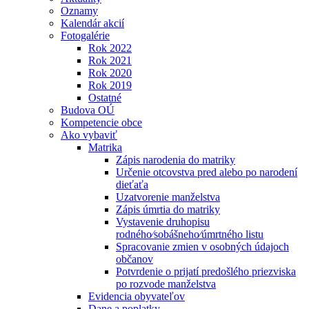
Oznamy
Kalendár akcií
Fotogalérie
Rok 2022
Rok 2021
Rok 2020
Rok 2019
Ostatné
Budova OÚ
Kompetencie obce
Ako vybaviť
Matrika
Zápis narodenia do matriky
Určenie otcovstva pred alebo po narodení
dieťaťa
Uzatvorenie manželstva
Zápis úmrtia do matriky
Vystavenie druhopisu
rodného⁄sobášneho⁄úmrtného listu
Spracovanie zmien v osobných údajoch
občanov
Potvrdenie o prijatí predošlého priezviska
po rozvode manželstva
Evidencia obyvateľov
Dane a poplatky