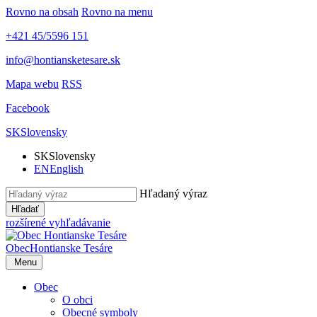
Rovno na obsah
Rovno na menu
+421 45/5596 151
info@hontiansketesare.sk
Mapa webu
RSS
Facebook
SK
Slovensky
SK
Slovensky
EN
English
Hľadaný výraz
Hľadať
rozšírené vyhľadávanie
Obec
Hontianske Tesáre
Menu
Obec
O obci
Obecné symboly