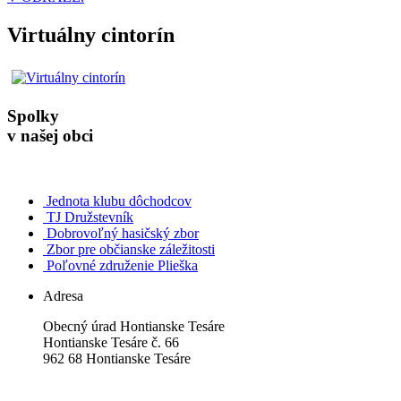
Virtuálny cintorín
Spolky
v našej obci
Jednota klubu dôchodcov
TJ Družstevník
Dobrovoľný hasičský zbor
Zbor pre občianske záležitosti
Poľovné združenie Plieška
Adresa
Obecný úrad Hontianske Tesáre
Hontianske Tesáre č. 66
962 68 Hontianske Tesáre