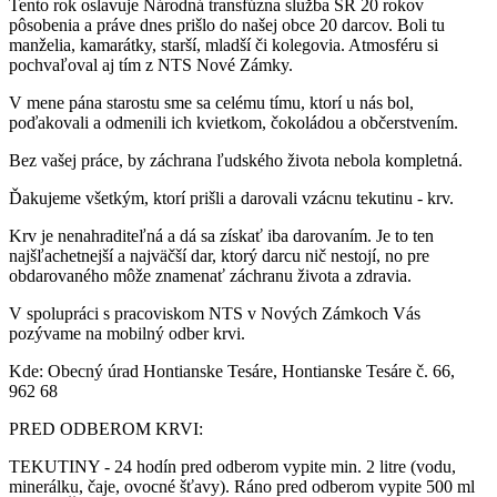
Tento rok oslavuje Národná transfúzna služba SR 20 rokov
pôsobenia a práve dnes prišlo do našej obce 20 darcov. Boli tu
manželia, kamarátky, starší, mladší či kolegovia. Atmosféru si
pochvaľoval aj tím z NTS Nové Zámky.
V mene pána starostu sme sa celému tímu, ktorí u nás bol,
poďakovali a odmenili ich kvietkom, čokoládou a občerstvením.
Bez vašej práce, by záchrana ľudského života nebola kompletná.
Ďakujeme všetkým, ktorí prišli a darovali vzácnu tekutinu - krv.
Krv je nenahraditeľná a dá sa získať iba darovaním. Je to ten
najšľachetnejší a najväčší dar, ktorý darcu nič nestojí, no pre
obdarovaného môže znamenať záchranu života a zdravia.
V spolupráci s pracoviskom NTS v Nových Zámkoch Vás
pozývame na mobilný odber krvi.
Kde: Obecný úrad Hontianske Tesáre, Hontianske Tesáre č. 66,
962 68
PRED ODBEROM KRVI:
TEKUTINY - 24 hodín pred odberom vypite min. 2 litre (vodu,
minerálku, čaje, ovocné šťavy). Ráno pred odberom vypite 500 ml