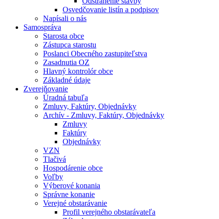
Odstránenie stavby
Osvedčovanie listín a podpisov
Napísali o nás
Samospráva
Starosta obce
Zástupca starostu
Poslanci Obecného zastupiteľstva
Zasadnutia OZ
Hlavný kontrolór obce
Základné údaje
Zverejňovanie
Úradná tabuľa
Zmluvy, Faktúry, Objednávky
Archív - Zmluvy, Faktúry, Objednávky
Zmluvy
Faktúry
Objednávky
VZN
Tlačivá
Hospodárenie obce
Voľby
Výberové konania
Správne konanie
Verejné obstarávanie
Profil verejného obstarávateľa