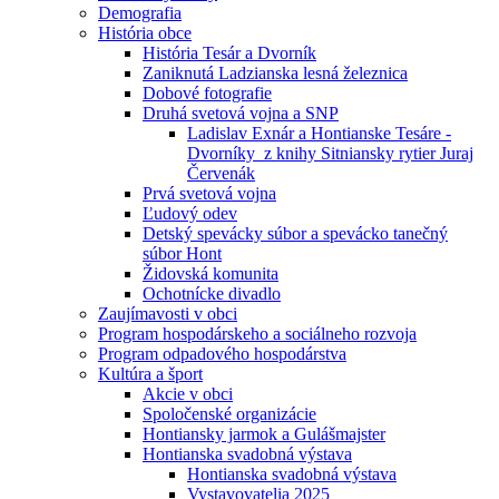
Demografia
História obce
História Tesár a Dvorník
Zaniknutá Ladzianska lesná železnica
Dobové fotografie
Druhá svetová vojna a SNP
Ladislav Exnár a Hontianske Tesáre -
Dvorníky z knihy Sitniansky rytier Juraj
Červenák
Prvá svetová vojna
Ľudový odev
Detský spevácky súbor a spevácko tanečný
súbor Hont
Židovská komunita
Ochotnícke divadlo
Zaujímavosti v obci
Program hospodárskeho a sociálneho rozvoja
Program odpadového hospodárstva
Kultúra a šport
Akcie v obci
Spoločenské organizácie
Hontiansky jarmok a Gulášmajster
Hontianska svadobná výstava
Hontianska svadobná výstava
Vystavovatelia 2025