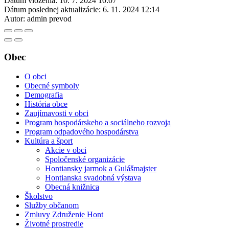
Dátum vloženia:
10. 7. 2024 10:07
Dátum poslednej aktualizácie:
6. 11. 2024 12:14
Autor:
admin prevod
Obec
O obci
Obecné symboly
Demografia
História obce
Zaujímavosti v obci
Program hospodárskeho a sociálneho rozvoja
Program odpadového hospodárstva
Kultúra a šport
Akcie v obci
Spoločenské organizácie
Hontiansky jarmok a Gulášmajster
Hontianska svadobná výstava
Obecná knižnica
Školstvo
Služby občanom
Zmluvy Združenie Hont
Životné prostredie