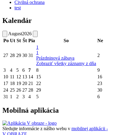
Civilná ochrana
test
Kalendár
August
2026
Po
Ut
St
Št
Pia
So
Ne
1
1
27
28
29
30
31
2
Prázdninová zábava
Zobraziť všetky záznamy z dňa
3
4
5
6
7
8
9
10
11
12
13
14
15
16
17
18
19
20
21
22
23
24
25
26
27
28
29
30
31
1
2
3
4
5
6
Mobilná aplikácia
Sledujte informácie z nášho webu v
mobilnej aplikácii -
V OBRAZE.