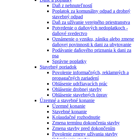
Daň z nehnuteľností
Poplatok za komunálny odpad a drobný
stavebný odpad
Daň za užívanie verejného priestranstva
Potvrdenie o daňových nedoplatkoch -
daňové svedectvo
Oznámenie o vzniku, zániku alebo zmene
daňovej povinnosti k dani za ubytovanie
Podávanie daňového priznania k dani za
psa
Správne poplatky
Stavebný poriadok
Povolenie informačných, reklamných a
propagačných zariadení
Ohlásenie udržiavacích prác
Ohlásenie drobnej stavby
Ohlásenie stavebných úprav
Územné a stavebné konanie
Územné konanie
Stavebné konanie
Kolaudačné rozhodnutie
Zmena termínu dokončenia stavby
Zmena stavby pred dokončením
Povolenie zmeny užívania stavby