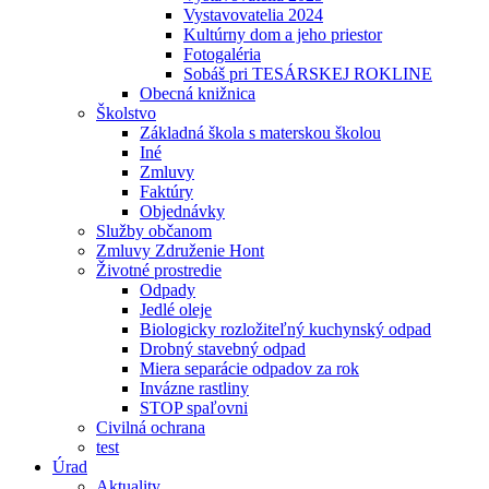
Vystavovatelia 2024
Kultúrny dom a jeho priestor
Fotogaléria
Sobáš pri TESÁRSKEJ ROKLINE
Obecná knižnica
Školstvo
Základná škola s materskou školou
Iné
Zmluvy
Faktúry
Objednávky
Služby občanom
Zmluvy Združenie Hont
Životné prostredie
Odpady
Jedlé oleje
Biologicky rozložiteľný kuchynský odpad
Drobný stavebný odpad
Miera separácie odpadov za rok
Invázne rastliny
STOP spaľovni
Civilná ochrana
test
Úrad
Aktuality