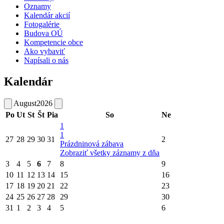
Oznamy
Kalendár akcií
Fotogalérie
Budova OÚ
Kompetencie obce
Ako vybaviť
Napísali o nás
Kalendár
August
2026
Po
Ut
St
Št
Pia
So
Ne
1
1
27
28
29
30
31
2
Prázdninová zábava
Zobraziť všetky záznamy z dňa
3
4
5
6
7
8
9
10
11
12
13
14
15
16
17
18
19
20
21
22
23
24
25
26
27
28
29
30
31
1
2
3
4
5
6