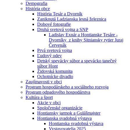
Demografia
História obce
História Tesár a Dvorník
Zaniknutá Ladzianska lesná železnica
Dobové fotografie
Druhá svetová vojna a SNP
Ladislav Exnár a Hontianske Tesáre -
Dvorníky z knihy Sitniansky rytier Juraj
Červenák
Prvá svetová vojna
Ľudový odev
Detský spevácky súbor a spevácko tanečný
súbor Hont
Židovská komunita
Ochotnícke divadlo
Zaujímavosti v obci
Program hospodárskeho a sociálneho rozvoja
Program odpadového hospodárstva
Kultúra a šport
Akcie v obci
Spoločenské organizácie
Hontiansky jarmok a Gulášmajster
Hontianska svadobná výstava
Hontianska svadobná výstava
Vystavovatelia 2025