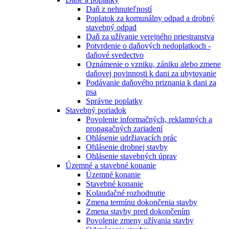
Daň z nehnuteľností
Poplatok za komunálny odpad a drobný
stavebný odpad
Daň za užívanie verejného priestranstva
Potvrdenie o daňových nedoplatkoch -
daňové svedectvo
Oznámenie o vzniku, zániku alebo zmene
daňovej povinnosti k dani za ubytovanie
Podávanie daňového priznania k dani za
psa
Správne poplatky
Stavebný poriadok
Povolenie informačných, reklamných a
propagačných zariadení
Ohlásenie udržiavacích prác
Ohlásenie drobnej stavby
Ohlásenie stavebných úprav
Územné a stavebné konanie
Územné konanie
Stavebné konanie
Kolaudačné rozhodnutie
Zmena termínu dokončenia stavby
Zmena stavby pred dokončením
Povolenie zmeny užívania stavby