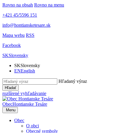
Rovno na obsah
Rovno na menu
+421 45/5596 151
info@hontiansketesare.sk
Mapa webu
RSS
Facebook
SK
Slovensky
SK
Slovensky
EN
English
Hľadaný výraz
Hľadať
rozšírené vyhľadávanie
Obec
Hontianske Tesáre
Menu
Obec
O obci
Obecné symboly