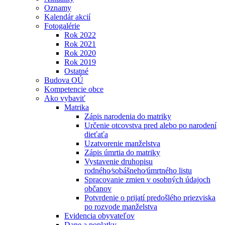
Oznamy
Kalendár akcií
Fotogalérie
Rok 2022
Rok 2021
Rok 2020
Rok 2019
Ostatné
Budova OÚ
Kompetencie obce
Ako vybaviť
Matrika
Zápis narodenia do matriky
Určenie otcovstva pred alebo po narodení
dieťaťa
Uzatvorenie manželstva
Zápis úmrtia do matriky
Vystavenie druhopisu
rodného⁄sobášneho⁄úmrtného listu
Spracovanie zmien v osobných údajoch
občanov
Potvrdenie o prijatí predošlého priezviska
po rozvode manželstva
Evidencia obyvateľov
Dane a poplatky