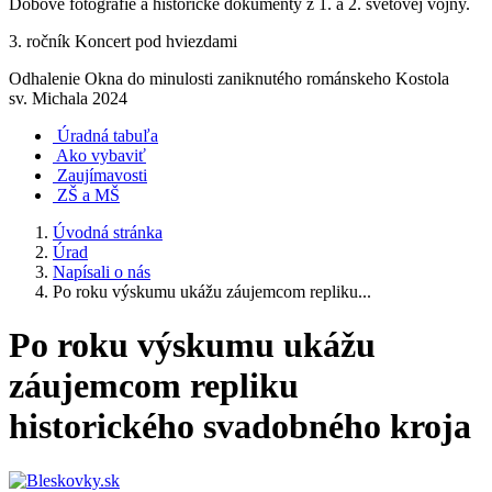
Dobové fotografie a historické dokumenty z 1. a 2. svetovej vojny.
3. ročník Koncert pod hviezdami
Odhalenie Okna do minulosti zaniknutého románskeho Kostola
sv. Michala 2024
Úradná tabuľa
Ako vybaviť
Zaujímavosti
ZŠ a MŠ
Úvodná stránka
Úrad
Napísali o nás
Po roku výskumu ukážu záujemcom repliku...
Po roku výskumu ukážu
záujemcom repliku
historického svadobného kroja