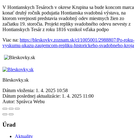
V Hontianskych Tesároch v okrese Krupina sa bude koncom marca
konať druhý ročník podujatia Hontianska svadobná výstava, na
ktorom verejnosti predstavia svadobný odev miestnych žien zo
začiatku 19. storočia. Projekt repliky svadobného odevu nevesty z
Hontianskych Tesár z roku 1816 vznikol vďaka podpo
Viac na:
https://bleskovky.zoznam.sk/cl/1005001/2988807/Po-roku-
vyskumu-ukazu-zaujemcom-repliku-historickeho-svadobneho-kroja
Bleskovky.sk
Dátum vloženia:
1. 4. 2025 10:58
Dátum poslednej aktualizácie:
1. 4. 2025 11:00
Autor:
Správca Webu
Úrad
Aktuality