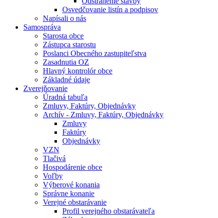
Odstránenie stavby
Osvedčovanie listín a podpisov
Napísali o nás
Samospráva
Starosta obce
Zástupca starostu
Poslanci Obecného zastupiteľstva
Zasadnutia OZ
Hlavný kontrolór obce
Základné údaje
Zverejňovanie
Úradná tabuľa
Zmluvy, Faktúry, Objednávky
Archív - Zmluvy, Faktúry, Objednávky
Zmluvy
Faktúry
Objednávky
VZN
Tlačivá
Hospodárenie obce
Voľby
Výberové konania
Správne konanie
Verejné obstarávanie
Profil verejného obstarávateľa