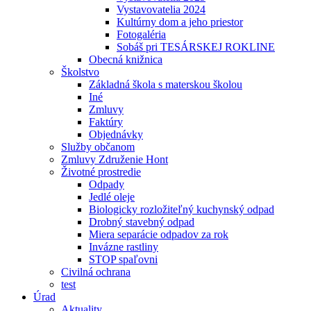
Vystavovatelia 2024
Kultúrny dom a jeho priestor
Fotogaléria
Sobáš pri TESÁRSKEJ ROKLINE
Obecná knižnica
Školstvo
Základná škola s materskou školou
Iné
Zmluvy
Faktúry
Objednávky
Služby občanom
Zmluvy Združenie Hont
Životné prostredie
Odpady
Jedlé oleje
Biologicky rozložiteľný kuchynský odpad
Drobný stavebný odpad
Miera separácie odpadov za rok
Invázne rastliny
STOP spaľovni
Civilná ochrana
test
Úrad
Aktuality