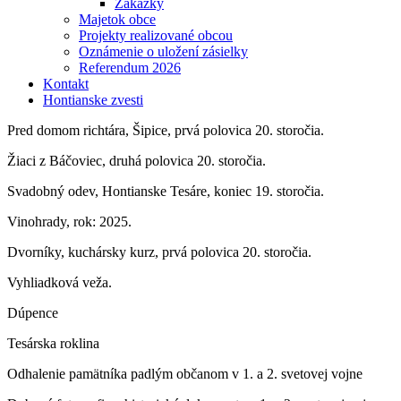
Zákazky
Majetok obce
Projekty realizované obcou
Oznámenie o uložení zásielky
Referendum 2026
Kontakt
Hontianske zvesti
Pred domom richtára, Šipice, prvá polovica 20. storočia.
Žiaci z Báčoviec, druhá polovica 20. storočia.
Svadobný odev, Hontianske Tesáre, koniec 19. storočia.
Vinohrady, rok: 2025.
Dvorníky, kuchársky kurz, prvá polovica 20. storočia.
Vyhliadková veža.
Dúpence
Tesárska roklina
Odhalenie pamätníka padlým občanom v 1. a 2. svetovej vojne