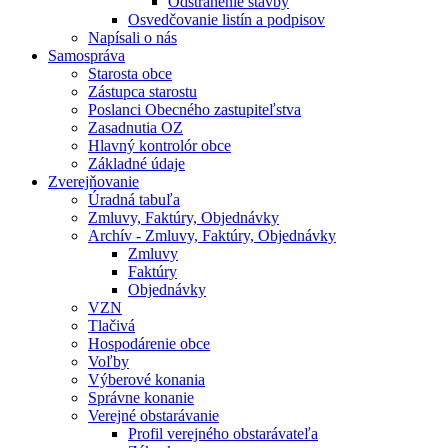
Odstránenie stavby
Osvedčovanie listín a podpisov
Napísali o nás
Samospráva
Starosta obce
Zástupca starostu
Poslanci Obecného zastupiteľstva
Zasadnutia OZ
Hlavný kontrolór obce
Základné údaje
Zverejňovanie
Úradná tabuľa
Zmluvy, Faktúry, Objednávky
Archív - Zmluvy, Faktúry, Objednávky
Zmluvy
Faktúry
Objednávky
VZN
Tlačivá
Hospodárenie obce
Voľby
Výberové konania
Správne konanie
Verejné obstarávanie
Profil verejného obstarávateľa