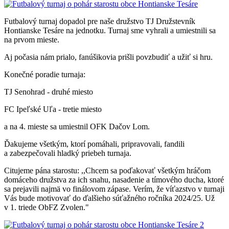
Futbalový turnaj dopadol pre naše družstvo TJ Družstevník
Hontianske Tesáre na jednotku. Turnaj sme vyhrali a umiestnili sa
na prvom mieste.
Aj počasia nám prialo, fanúšikovia prišli povzbudiť a užiť si hru.
Konečné poradie turnaja:
TJ Senohrad - druhé miesto
FC Ipeľské Uľa - tretie miesto
a na 4. mieste sa umiestnil OFK Dačov Lom.
Ďakujeme všetkým, ktorí pomáhali, pripravovali, fandili
a zabezpečovali hladký priebeh turnaja.
Citujeme pána starostu: ,,Chcem sa poďakovať všetkým hráčom
domáceho družstva za ich snahu, nasadenie a tímového ducha, ktoré
sa prejavili najmä vo finálovom zápase. Verím, že víťazstvo v turnaji
Vás bude motivovať do ďalšieho súťažného ročníka 2024/25. Už
v 1. triede ObFZ Zvolen."