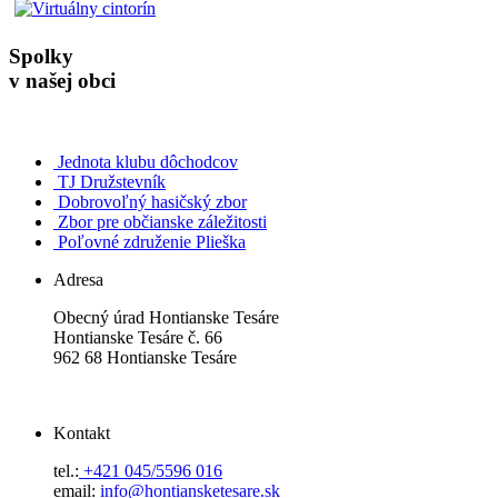
Spolky
v našej obci
Jednota klubu dôchodcov
TJ Družstevník
Dobrovoľný hasičský zbor
Zbor pre občianske záležitosti
Poľovné združenie Plieška
Adresa
Obecný úrad Hontianske Tesáre
Hontianske Tesáre č. 66
962 68 Hontianske Tesáre
Kontakt
tel.:
+421 045/5596 016
email:
info@hontiansketesare.sk