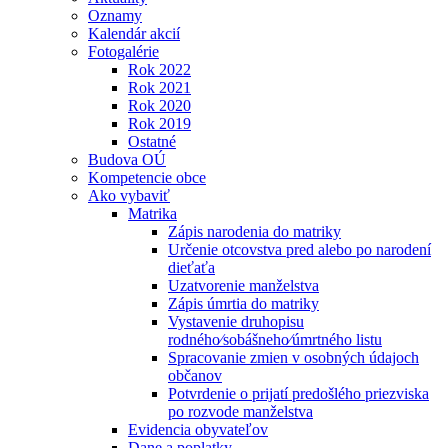
Oznamy
Kalendár akcií
Fotogalérie
Rok 2022
Rok 2021
Rok 2020
Rok 2019
Ostatné
Budova OÚ
Kompetencie obce
Ako vybaviť
Matrika
Zápis narodenia do matriky
Určenie otcovstva pred alebo po narodení
dieťaťa
Uzatvorenie manželstva
Zápis úmrtia do matriky
Vystavenie druhopisu
rodného⁄sobášneho⁄úmrtného listu
Spracovanie zmien v osobných údajoch
občanov
Potvrdenie o prijatí predošlého priezviska
po rozvode manželstva
Evidencia obyvateľov
Dane a poplatky