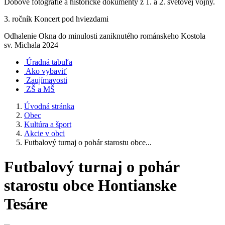
Dobové fotografie a historické dokumenty z 1. a 2. svetovej vojny.
3. ročník Koncert pod hviezdami
Odhalenie Okna do minulosti zaniknutého románskeho Kostola
sv. Michala 2024
Úradná tabuľa
Ako vybaviť
Zaujímavosti
ZŠ a MŠ
Úvodná stránka
Obec
Kultúra a šport
Akcie v obci
Futbalový turnaj o pohár starostu obce...
Futbalový turnaj o pohár
starostu obce Hontianske
Tesáre