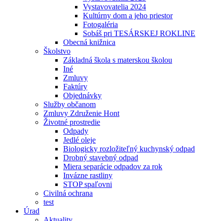
Vystavovatelia 2024
Kultúrny dom a jeho priestor
Fotogaléria
Sobáš pri TESÁRSKEJ ROKLINE
Obecná knižnica
Školstvo
Základná škola s materskou školou
Iné
Zmluvy
Faktúry
Objednávky
Služby občanom
Zmluvy Združenie Hont
Životné prostredie
Odpady
Jedlé oleje
Biologicky rozložiteľný kuchynský odpad
Drobný stavebný odpad
Miera separácie odpadov za rok
Invázne rastliny
STOP spaľovni
Civilná ochrana
test
Úrad
Aktuality