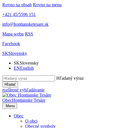
Rovno na obsah
Rovno na menu
+421 45/5596 151
info@hontiansketesare.sk
Mapa webu
RSS
Facebook
SK
Slovensky
SK
Slovensky
EN
English
Hľadaný výraz
Hľadať
rozšírené vyhľadávanie
Obec
Hontianske Tesáre
Menu
Obec
O obci
Obecné symboly