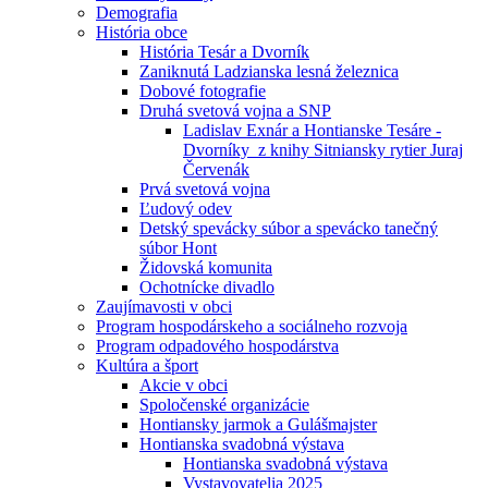
Demografia
História obce
História Tesár a Dvorník
Zaniknutá Ladzianska lesná železnica
Dobové fotografie
Druhá svetová vojna a SNP
Ladislav Exnár a Hontianske Tesáre -
Dvorníky z knihy Sitniansky rytier Juraj
Červenák
Prvá svetová vojna
Ľudový odev
Detský spevácky súbor a spevácko tanečný
súbor Hont
Židovská komunita
Ochotnícke divadlo
Zaujímavosti v obci
Program hospodárskeho a sociálneho rozvoja
Program odpadového hospodárstva
Kultúra a šport
Akcie v obci
Spoločenské organizácie
Hontiansky jarmok a Gulášmajster
Hontianska svadobná výstava
Hontianska svadobná výstava
Vystavovatelia 2025