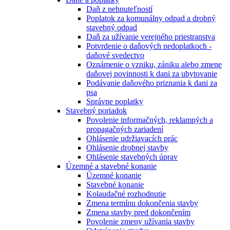
Daň z nehnuteľností
Poplatok za komunálny odpad a drobný
stavebný odpad
Daň za užívanie verejného priestranstva
Potvrdenie o daňových nedoplatkoch -
daňové svedectvo
Oznámenie o vzniku, zániku alebo zmene
daňovej povinnosti k dani za ubytovanie
Podávanie daňového priznania k dani za
psa
Správne poplatky
Stavebný poriadok
Povolenie informačných, reklamných a
propagačných zariadení
Ohlásenie udržiavacích prác
Ohlásenie drobnej stavby
Ohlásenie stavebných úprav
Územné a stavebné konanie
Územné konanie
Stavebné konanie
Kolaudačné rozhodnutie
Zmena termínu dokončenia stavby
Zmena stavby pred dokončením
Povolenie zmeny užívania stavby