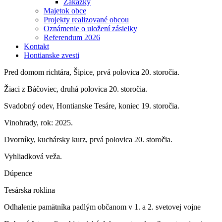
Zákazky
Majetok obce
Projekty realizované obcou
Oznámenie o uložení zásielky
Referendum 2026
Kontakt
Hontianske zvesti
Pred domom richtára, Šipice, prvá polovica 20. storočia.
Žiaci z Báčoviec, druhá polovica 20. storočia.
Svadobný odev, Hontianske Tesáre, koniec 19. storočia.
Vinohrady, rok: 2025.
Dvorníky, kuchársky kurz, prvá polovica 20. storočia.
Vyhliadková veža.
Dúpence
Tesárska roklina
Odhalenie pamätníka padlým občanom v 1. a 2. svetovej vojne