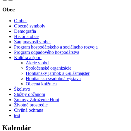
Obec
O obci
Obecné symboly
Demografia
História obce
Zaujímavosti v obci
Program hospodárskeho a sociálneho rozvoja
Program odpadového hospodárstva
Kultúra a šport
Akcie v obci
Spoločenské organizácie
Hontiansky jarmok a Gulášmajster
Hontianska svadobná výstava
Obecná knižnica
Školstvo
Služby občanom
Zmluvy Združenie Hont
Životné prostredie
Civilná ochrana
test
Kalendár