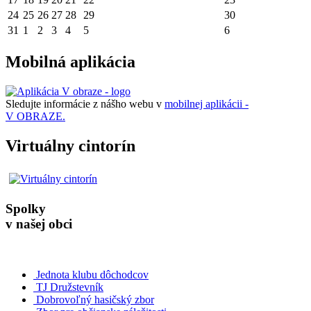
24
25
26
27
28
29
30
31
1
2
3
4
5
6
Mobilná aplikácia
Sledujte informácie z nášho webu v
mobilnej aplikácii -
V OBRAZE.
Virtuálny cintorín
Spolky
v našej obci
Jednota klubu dôchodcov
TJ Družstevník
Dobrovoľný hasičský zbor