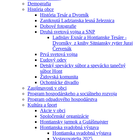
Demografia
História obce
História Tesár a Dvorník
Zaniknutá Ladzianska lesná železnica
Dobové fotografie
Druhá svetová vojna a SNP
Ladislav Exnár a Hontianske Tesáre -
Dvorníky z knihy Sitniansky rytier Juraj
Červenák
Prvá svetová vojna
Ľudový odev
Detský spevácky súbor a spevácko tanečný
súbor Hont
Židovská komunita
Ochotnícke divadlo
Zaujímavosti v obci
Program hospodárskeho a sociálneho rozvoja
Program odpadového hospodárstva
Kultúra a šport
Akcie v obci
Spoločenské organizácie
Hontiansky jarmok a Gulášmajster
Hontianska svadobná výstava
Hontianska svadobná výstava
Vystavovatelia 2025