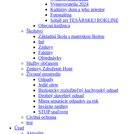
Vystavovatelia 2024
Kultúrny dom a jeho priestor
Fotogaléria
Sobáš pri TESÁRSKEJ ROKLINE
Obecná knižnica
Školstvo
Základná škola s materskou školou
Iné
Zmluvy
Faktúry
Objednávky
Služby občanom
Zmluvy Združenie Hont
Životné prostredie
Odpady
Jedlé oleje
Biologicky rozložiteľný kuchynský odpad
Drobný stavebný odpad
Miera separácie odpadov za rok
Invázne rastliny
STOP spaľovni
Civilná ochrana
test
Úrad
Aktuality