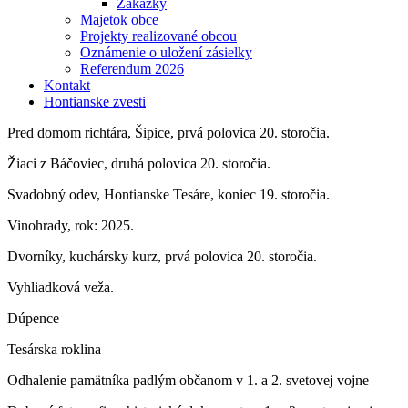
Zákazky
Majetok obce
Projekty realizované obcou
Oznámenie o uložení zásielky
Referendum 2026
Kontakt
Hontianske zvesti
Pred domom richtára, Šipice, prvá polovica 20. storočia.
Žiaci z Báčoviec, druhá polovica 20. storočia.
Svadobný odev, Hontianske Tesáre, koniec 19. storočia.
Vinohrady, rok: 2025.
Dvorníky, kuchársky kurz, prvá polovica 20. storočia.
Vyhliadková veža.
Dúpence
Tesárska roklina
Odhalenie pamätníka padlým občanom v 1. a 2. svetovej vojne