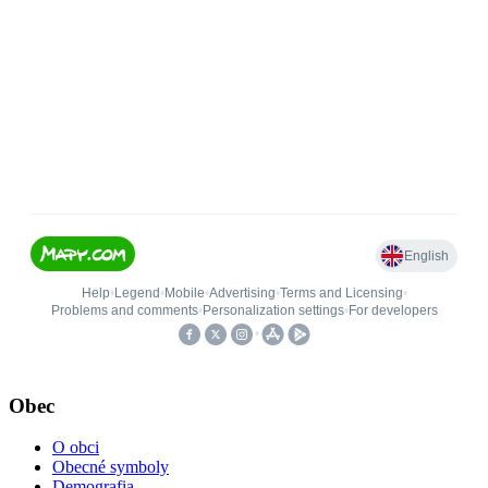
Obec
O obci
Obecné symboly
Demografia