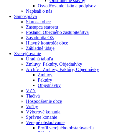
Odstránenie stavby
Osvedčovanie listín a podpisov
Napísali o nás
Samospráva
Starosta obce
Zástupca starostu
Poslanci Obecného zastupiteľstva
Zasadnutia OZ
Hlavný kontrolór obce
Základné údaje
Zverejňovanie
Úradná tabuľa
Zmluvy, Faktúry, Objednávky
Archív - Zmluvy, Faktúry, Objednávky
Zmluvy
Faktúry
Objednávky
VZN
Tlačivá
Hospodárenie obce
Voľby
Výberové konania
Správne konanie
Verejné obstarávanie
Profil verejného obstarávateľa