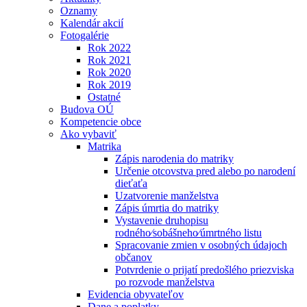
Oznamy
Kalendár akcií
Fotogalérie
Rok 2022
Rok 2021
Rok 2020
Rok 2019
Ostatné
Budova OÚ
Kompetencie obce
Ako vybaviť
Matrika
Zápis narodenia do matriky
Určenie otcovstva pred alebo po narodení
dieťaťa
Uzatvorenie manželstva
Zápis úmrtia do matriky
Vystavenie druhopisu
rodného⁄sobášneho⁄úmrtného listu
Spracovanie zmien v osobných údajoch
občanov
Potvrdenie o prijatí predošlého priezviska
po rozvode manželstva
Evidencia obyvateľov
Dane a poplatky