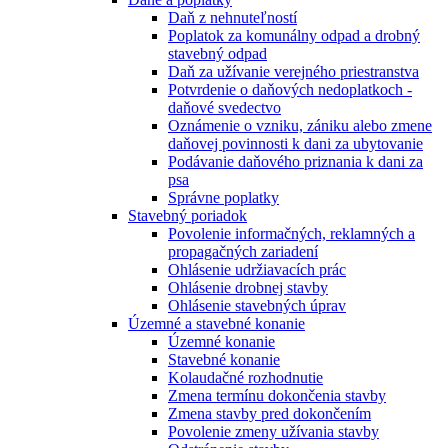
Daň z nehnuteľností
Poplatok za komunálny odpad a drobný
stavebný odpad
Daň za užívanie verejného priestranstva
Potvrdenie o daňových nedoplatkoch -
daňové svedectvo
Oznámenie o vzniku, zániku alebo zmene
daňovej povinnosti k dani za ubytovanie
Podávanie daňového priznania k dani za
psa
Správne poplatky
Stavebný poriadok
Povolenie informačných, reklamných a
propagačných zariadení
Ohlásenie udržiavacích prác
Ohlásenie drobnej stavby
Ohlásenie stavebných úprav
Územné a stavebné konanie
Územné konanie
Stavebné konanie
Kolaudačné rozhodnutie
Zmena termínu dokončenia stavby
Zmena stavby pred dokončením
Povolenie zmeny užívania stavby