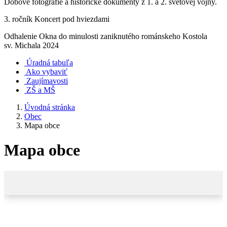
Dobové fotografie a historické dokumenty z 1. a 2. svetovej vojny.
3. ročník Koncert pod hviezdami
Odhalenie Okna do minulosti zaniknutého románskeho Kostola
sv. Michala 2024
Úradná tabuľa
Ako vybaviť
Zaujímavosti
ZŠ a MŠ
Úvodná stránka
Obec
Mapa obce
Mapa obce