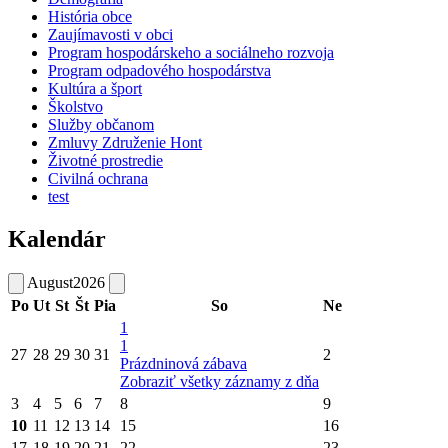
História obce
Zaujímavosti v obci
Program hospodárskeho a sociálneho rozvoja
Program odpadového hospodárstva
Kultúra a šport
Školstvo
Služby občanom
Zmluvy Združenie Hont
Životné prostredie
Civilná ochrana
test
Kalendár
August
2026
Po
Ut
St
Št
Pia
So
Ne
1
1
27
28
29
30
31
2
Prázdninová zábava
Zobraziť všetky záznamy z dňa
3
4
5
6
7
8
9
10
11
12
13
14
15
16
17
18
19
20
21
22
23