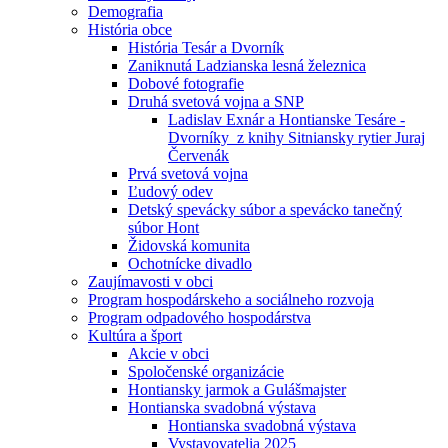
Demografia
História obce
História Tesár a Dvorník
Zaniknutá Ladzianska lesná železnica
Dobové fotografie
Druhá svetová vojna a SNP
Ladislav Exnár a Hontianske Tesáre -
Dvorníky z knihy Sitniansky rytier Juraj
Červenák
Prvá svetová vojna
Ľudový odev
Detský spevácky súbor a spevácko tanečný
súbor Hont
Židovská komunita
Ochotnícke divadlo
Zaujímavosti v obci
Program hospodárskeho a sociálneho rozvoja
Program odpadového hospodárstva
Kultúra a šport
Akcie v obci
Spoločenské organizácie
Hontiansky jarmok a Gulášmajster
Hontianska svadobná výstava
Hontianska svadobná výstava
Vystavovatelia 2025