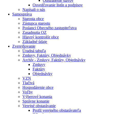
Odstránenie stavby
Osvedčovanie listín a podpisov
Napísali o nás
Samospráva
Starosta obce
Zástupca starostu
Poslanci Obecného zastupiteľstva
Zasadnutia OZ
Hlavný kontrolór obce
Základné údaje
Zverejňovanie
Úradná tabuľa
Zmluvy, Faktúry, Objednávky
Archív - Zmluvy, Faktúry, Objednávky
Zmluvy
Faktúry
Objednávky
VZN
Tlačivá
Hospodárenie obce
Voľby
Výberové konania
Správne konanie
Verejné obstarávanie
Profil verejného obstarávateľa