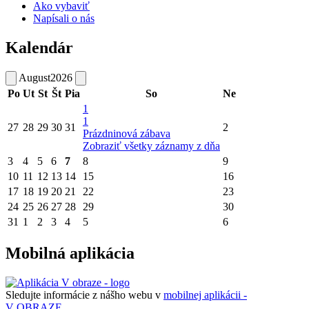
Ako vybaviť
Napísali o nás
Kalendár
August
2026
Po
Ut
St
Št
Pia
So
Ne
1
1
27
28
29
30
31
2
Prázdninová zábava
Zobraziť všetky záznamy z dňa
3
4
5
6
7
8
9
10
11
12
13
14
15
16
17
18
19
20
21
22
23
24
25
26
27
28
29
30
31
1
2
3
4
5
6
Mobilná aplikácia
Sledujte informácie z nášho webu v
mobilnej aplikácii -
V OBRAZE.