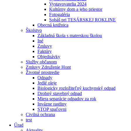
Vystavovatelia 2024
Kultúrny dom a jeho priestor
Fotogaléria
Sobáš pri TESÁRSKEJ ROKLINE
Obecná knižnica
Školstvo
Základná škola s materskou školou
Iné
Zmluvy
Faktúry
Objednávky
Služby občanom
Zmluvy Združenie Hont
Životné prostredie
Odpady
Jedlé oleje
Biologicky rozložiteľný kuchynský odpad
Drobný stavebný odpad
Miera separácie odpadov za rok
Invázne rastliny
STOP spaľovni
Civilná ochrana
test
Úrad
Aktuality