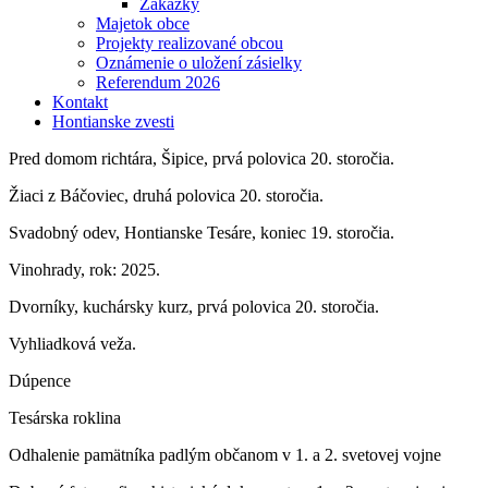
Zákazky
Majetok obce
Projekty realizované obcou
Oznámenie o uložení zásielky
Referendum 2026
Kontakt
Hontianske zvesti
Pred domom richtára, Šipice, prvá polovica 20. storočia.
Žiaci z Báčoviec, druhá polovica 20. storočia.
Svadobný odev, Hontianske Tesáre, koniec 19. storočia.
Vinohrady, rok: 2025.
Dvorníky, kuchársky kurz, prvá polovica 20. storočia.
Vyhliadková veža.
Dúpence
Tesárska roklina
Odhalenie pamätníka padlým občanom v 1. a 2. svetovej vojne