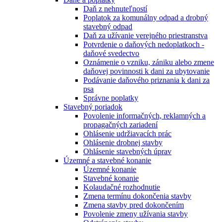
Daň z nehnuteľností
Poplatok za komunálny odpad a drobný
stavebný odpad
Daň za užívanie verejného priestranstva
Potvrdenie o daňových nedoplatkoch -
daňové svedectvo
Oznámenie o vzniku, zániku alebo zmene
daňovej povinnosti k dani za ubytovanie
Podávanie daňového priznania k dani za
psa
Správne poplatky
Stavebný poriadok
Povolenie informačných, reklamných a
propagačných zariadení
Ohlásenie udržiavacích prác
Ohlásenie drobnej stavby
Ohlásenie stavebných úprav
Územné a stavebné konanie
Územné konanie
Stavebné konanie
Kolaudačné rozhodnutie
Zmena termínu dokončenia stavby
Zmena stavby pred dokončením
Povolenie zmeny užívania stavby