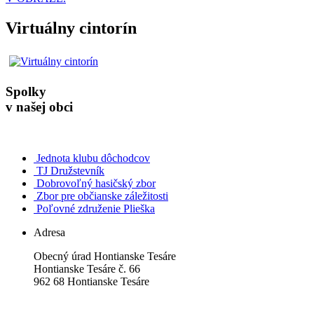
Virtuálny cintorín
Spolky
v našej obci
Jednota klubu dôchodcov
TJ Družstevník
Dobrovoľný hasičský zbor
Zbor pre občianske záležitosti
Poľovné združenie Plieška
Adresa
Obecný úrad Hontianske Tesáre
Hontianske Tesáre č. 66
962 68 Hontianske Tesáre