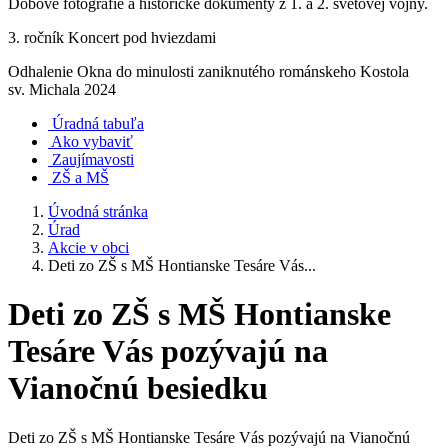
Dobové fotografie a historické dokumenty z 1. a 2. svetovej vojny.
3. ročník Koncert pod hviezdami
Odhalenie Okna do minulosti zaniknutého románskeho Kostola
sv. Michala 2024
Úradná tabuľa
Ako vybaviť
Zaujímavosti
ZŠ a MŠ
Úvodná stránka
Úrad
Akcie v obci
Deti zo ZŠ s MŠ Hontianske Tesáre Vás...
Deti zo ZŠ s MŠ Hontianske
Tesáre Vás pozývajú na
Vianočnú besiedku
Deti zo ZŠ s MŠ Hontianske Tesáre Vás pozývajú na Vianočnú