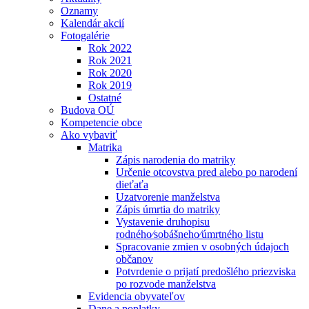
Oznamy
Kalendár akcií
Fotogalérie
Rok 2022
Rok 2021
Rok 2020
Rok 2019
Ostatné
Budova OÚ
Kompetencie obce
Ako vybaviť
Matrika
Zápis narodenia do matriky
Určenie otcovstva pred alebo po narodení
dieťaťa
Uzatvorenie manželstva
Zápis úmrtia do matriky
Vystavenie druhopisu
rodného⁄sobášneho⁄úmrtného listu
Spracovanie zmien v osobných údajoch
občanov
Potvrdenie o prijatí predošlého priezviska
po rozvode manželstva
Evidencia obyvateľov
Dane a poplatky