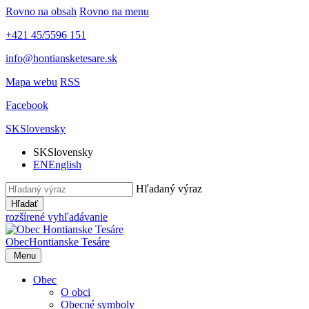
Rovno na obsah
Rovno na menu
+421 45/5596 151
info@hontiansketesare.sk
Mapa webu
RSS
Facebook
SK
Slovensky
SK
Slovensky
EN
English
Hľadaný výraz
Hľadať
rozšírené vyhľadávanie
Obec
Hontianske Tesáre
Menu
Obec
O obci
Obecné symboly