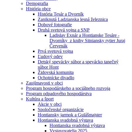
Demografia
História obce
História Tesár a Dvorník
Zaniknutá Ladzianska lesná železnica
Dobové fotografie
Druhá svetová vojna a SNP
Ladislav Exnár a Hontianske Tesáre -
Dvorníky z knihy Sitniansky rytier Juraj
Červenák
Prvá svetová vojna
Ľudový odev
Detský spevácky súbor a spevácko tanečný
súbor Hont
Židovská komunita
Ochotnícke divadlo
Zaujímavosti v obci
Program hospodárskeho a sociálneho rozvoja
Program odpadového hospodárstva
Kultúra a šport
Akcie v obci
Spoločenské organizácie
Hontiansky jarmok a Gulášmajster
Hontianska svadobná výstava
Hontianska svadobná výstava
Vystavovatelia 2025