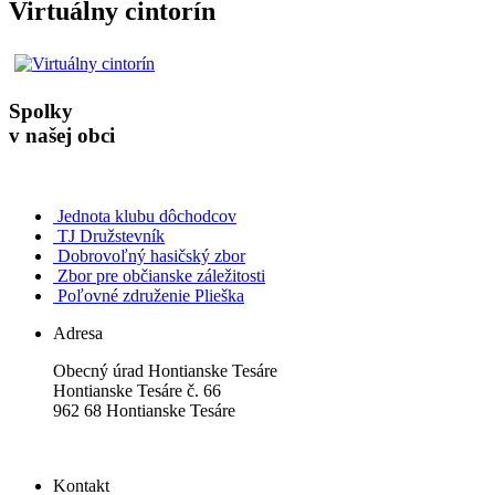
Virtuálny cintorín
Spolky
v našej obci
Jednota klubu dôchodcov
TJ Družstevník
Dobrovoľný hasičský zbor
Zbor pre občianske záležitosti
Poľovné združenie Plieška
Adresa
Obecný úrad Hontianske Tesáre
Hontianske Tesáre č. 66
962 68 Hontianske Tesáre
Kontakt