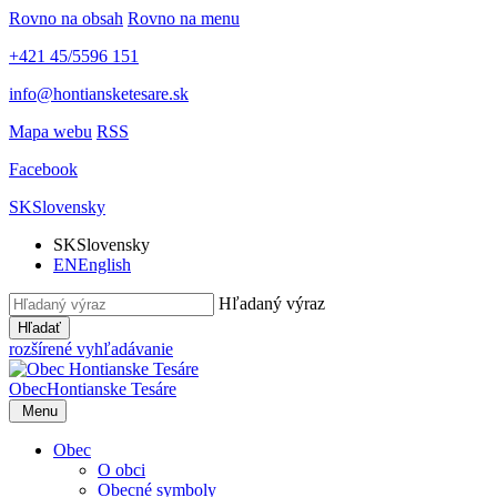
Rovno na obsah
Rovno na menu
+421 45/5596 151
info@hontiansketesare.sk
Mapa webu
RSS
Facebook
SK
Slovensky
SK
Slovensky
EN
English
Hľadaný výraz
Hľadať
rozšírené vyhľadávanie
Obec
Hontianske Tesáre
Menu
Obec
O obci
Obecné symboly