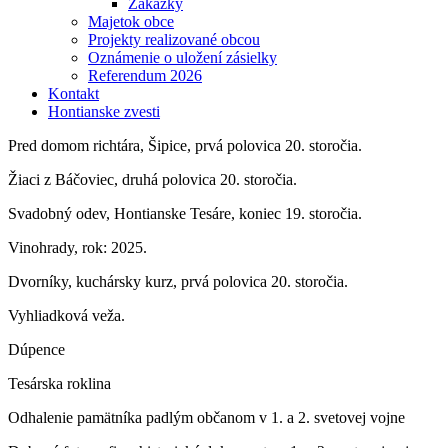
Zákazky
Majetok obce
Projekty realizované obcou
Oznámenie o uložení zásielky
Referendum 2026
Kontakt
Hontianske zvesti
Pred domom richtára, Šipice, prvá polovica 20. storočia.
Žiaci z Báčoviec, druhá polovica 20. storočia.
Svadobný odev, Hontianske Tesáre, koniec 19. storočia.
Vinohrady, rok: 2025.
Dvorníky, kuchársky kurz, prvá polovica 20. storočia.
Vyhliadková veža.
Dúpence
Tesárska roklina
Odhalenie pamätníka padlým občanom v 1. a 2. svetovej vojne