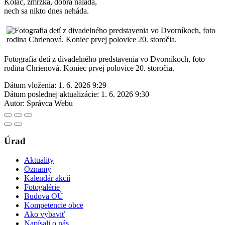
Koláč, zmrzka, dobrá nálada,
nech sa nikto dnes neháda.
Fotografia detí z divadelného predstavenia vo Dvorníkoch, foto
rodina Chrienová. Koniec prvej polovice 20. storočia.
Dátum vloženia:
1. 6. 2026 9:29
Dátum poslednej aktualizácie:
1. 6. 2026 9:30
Autor:
Správca Webu
Úrad
Aktuality
Oznamy
Kalendár akcií
Fotogalérie
Budova OÚ
Kompetencie obce
Ako vybaviť
Napísali o nás