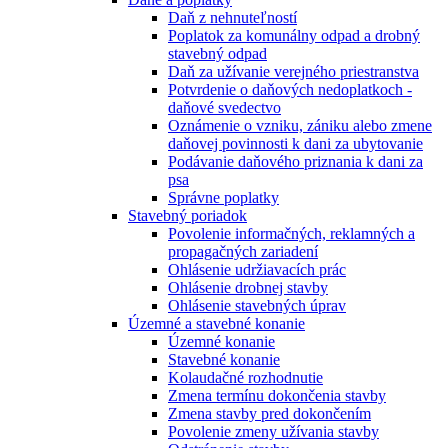
Daň z nehnuteľností
Poplatok za komunálny odpad a drobný
stavebný odpad
Daň za užívanie verejného priestranstva
Potvrdenie o daňových nedoplatkoch -
daňové svedectvo
Oznámenie o vzniku, zániku alebo zmene
daňovej povinnosti k dani za ubytovanie
Podávanie daňového priznania k dani za
psa
Správne poplatky
Stavebný poriadok
Povolenie informačných, reklamných a
propagačných zariadení
Ohlásenie udržiavacích prác
Ohlásenie drobnej stavby
Ohlásenie stavebných úprav
Územné a stavebné konanie
Územné konanie
Stavebné konanie
Kolaudačné rozhodnutie
Zmena termínu dokončenia stavby
Zmena stavby pred dokončením
Povolenie zmeny užívania stavby