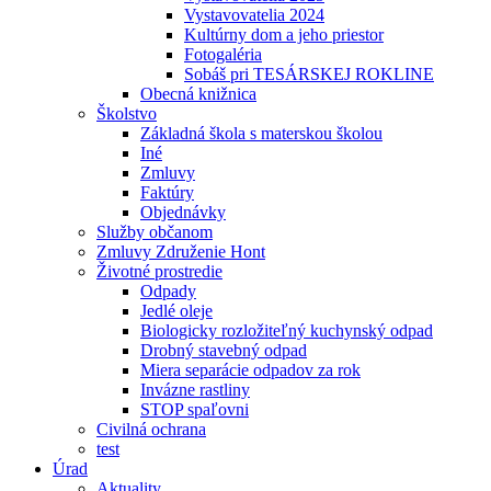
Vystavovatelia 2024
Kultúrny dom a jeho priestor
Fotogaléria
Sobáš pri TESÁRSKEJ ROKLINE
Obecná knižnica
Školstvo
Základná škola s materskou školou
Iné
Zmluvy
Faktúry
Objednávky
Služby občanom
Zmluvy Združenie Hont
Životné prostredie
Odpady
Jedlé oleje
Biologicky rozložiteľný kuchynský odpad
Drobný stavebný odpad
Miera separácie odpadov za rok
Invázne rastliny
STOP spaľovni
Civilná ochrana
test
Úrad
Aktuality