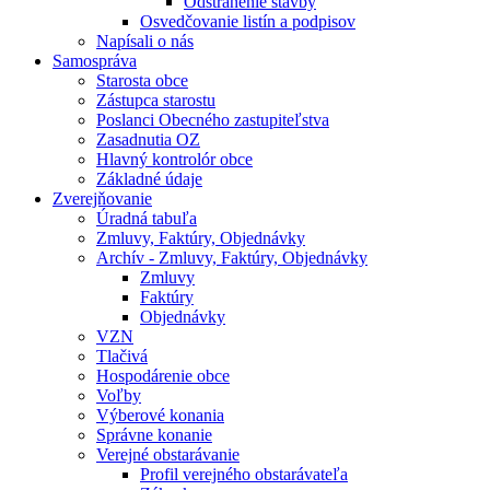
Odstránenie stavby
Osvedčovanie listín a podpisov
Napísali o nás
Samospráva
Starosta obce
Zástupca starostu
Poslanci Obecného zastupiteľstva
Zasadnutia OZ
Hlavný kontrolór obce
Základné údaje
Zverejňovanie
Úradná tabuľa
Zmluvy, Faktúry, Objednávky
Archív - Zmluvy, Faktúry, Objednávky
Zmluvy
Faktúry
Objednávky
VZN
Tlačivá
Hospodárenie obce
Voľby
Výberové konania
Správne konanie
Verejné obstarávanie
Profil verejného obstarávateľa