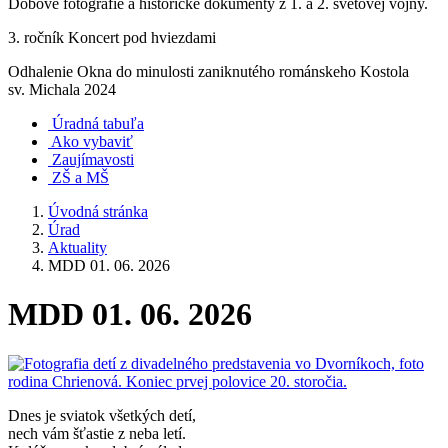
Dobové fotografie a historické dokumenty z 1. a 2. svetovej vojny.
3. ročník Koncert pod hviezdami
Odhalenie Okna do minulosti zaniknutého románskeho Kostola
sv. Michala 2024
Úradná tabuľa
Ako vybaviť
Zaujímavosti
ZŠ a MŠ
Úvodná stránka
Úrad
Aktuality
MDD 01. 06. 2026
MDD 01. 06. 2026
Dnes je sviatok všetkých detí,
nech vám šťastie z neba letí.