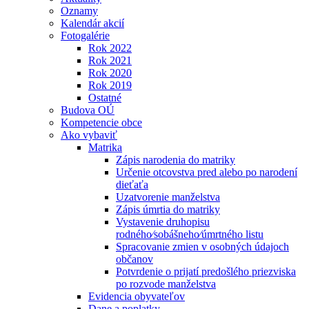
Oznamy
Kalendár akcií
Fotogalérie
Rok 2022
Rok 2021
Rok 2020
Rok 2019
Ostatné
Budova OÚ
Kompetencie obce
Ako vybaviť
Matrika
Zápis narodenia do matriky
Určenie otcovstva pred alebo po narodení
dieťaťa
Uzatvorenie manželstva
Zápis úmrtia do matriky
Vystavenie druhopisu
rodného⁄sobášneho⁄úmrtného listu
Spracovanie zmien v osobných údajoch
občanov
Potvrdenie o prijatí predošlého priezviska
po rozvode manželstva
Evidencia obyvateľov
Dane a poplatky