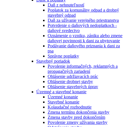
Daň z nehnuteľností
Poplatok za komunálny odpad a drobný
stavebný odpad
Daň za užívanie verejného priestranstva
Potvrdenie o daňových nedoplatkoch -
daňové svedectvo
Oznámenie o vzniku, zániku alebo zmene
daňovej povinnosti k dani za ubytovanie
Podávanie daňového priznania k dani za
psa
Správne poplatky
Stavebný poriadok
Povolenie informačných, reklamných a
propagačných zariadení
Ohlásenie udržiavacích prác
Ohlásenie drobnej stavby
Ohlásenie stavebných úprav
Územné a stavebné konanie
Územné konanie
Stavebné konanie
Kolaudačné rozhodnutie
Zmena termínu dokončenia stavby
Zmena stavby pred dokončením
Povolenie zmeny užívania stavby