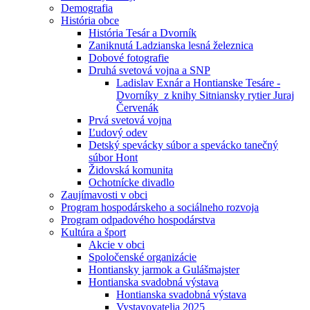
Demografia
História obce
História Tesár a Dvorník
Zaniknutá Ladzianska lesná železnica
Dobové fotografie
Druhá svetová vojna a SNP
Ladislav Exnár a Hontianske Tesáre -
Dvorníky z knihy Sitniansky rytier Juraj
Červenák
Prvá svetová vojna
Ľudový odev
Detský spevácky súbor a spevácko tanečný
súbor Hont
Židovská komunita
Ochotnícke divadlo
Zaujímavosti v obci
Program hospodárskeho a sociálneho rozvoja
Program odpadového hospodárstva
Kultúra a šport
Akcie v obci
Spoločenské organizácie
Hontiansky jarmok a Gulášmajster
Hontianska svadobná výstava
Hontianska svadobná výstava
Vystavovatelia 2025