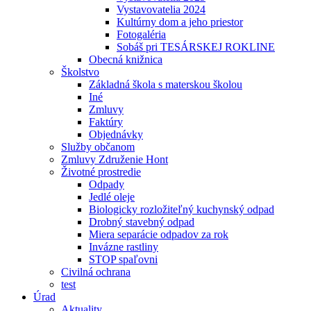
Vystavovatelia 2024
Kultúrny dom a jeho priestor
Fotogaléria
Sobáš pri TESÁRSKEJ ROKLINE
Obecná knižnica
Školstvo
Základná škola s materskou školou
Iné
Zmluvy
Faktúry
Objednávky
Služby občanom
Zmluvy Združenie Hont
Životné prostredie
Odpady
Jedlé oleje
Biologicky rozložiteľný kuchynský odpad
Drobný stavebný odpad
Miera separácie odpadov za rok
Invázne rastliny
STOP spaľovni
Civilná ochrana
test
Úrad
Aktuality