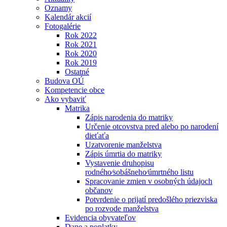
Oznamy
Kalendár akcií
Fotogalérie
Rok 2022
Rok 2021
Rok 2020
Rok 2019
Ostatné
Budova OÚ
Kompetencie obce
Ako vybaviť
Matrika
Zápis narodenia do matriky
Určenie otcovstva pred alebo po narodení
dieťaťa
Uzatvorenie manželstva
Zápis úmrtia do matriky
Vystavenie druhopisu
rodného⁄sobášneho⁄úmrtného listu
Spracovanie zmien v osobných údajoch
občanov
Potvrdenie o prijatí predošlého priezviska
po rozvode manželstva
Evidencia obyvateľov
Dane a poplatky