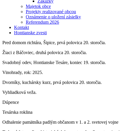
Zákazky
Majetok obce
Projekty realizované obcou
Oznámenie o uložení zásielky
Referendum 2026
Kontakt
Hontianske zvesti
Pred domom richtára, Šipice, prvá polovica 20. storočia.
Žiaci z Báčoviec, druhá polovica 20. storočia.
Svadobný odev, Hontianske Tesáre, koniec 19. storočia.
Vinohrady, rok: 2025.
Dvorníky, kuchársky kurz, prvá polovica 20. storočia.
Vyhliadková veža.
Dúpence
Tesárska roklina
Odhalenie pamätníka padlým občanom v 1. a 2. svetovej vojne