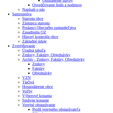
Odstránenie stavby
Osvedčovanie listín a podpisov
Napísali o nás
Samospráva
Starosta obce
Zástupca starostu
Poslanci Obecného zastupiteľstva
Zasadnutia OZ
Hlavný kontrolór obce
Základné údaje
Zverejňovanie
Úradná tabuľa
Zmluvy, Faktúry, Objednávky
Archív - Zmluvy, Faktúry, Objednávky
Zmluvy
Faktúry
Objednávky
VZN
Tlačivá
Hospodárenie obce
Voľby
Výberové konania
Správne konanie
Verejné obstarávanie
Profil verejného obstarávateľa