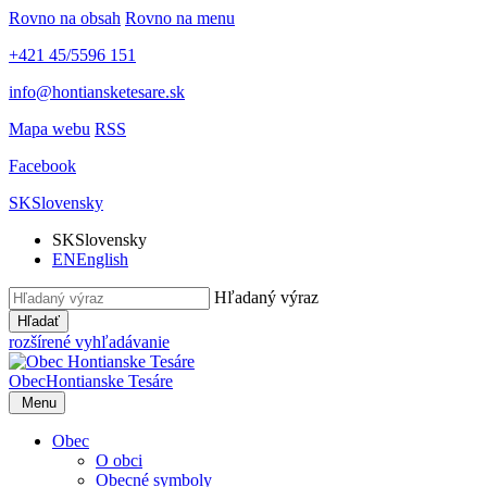
Rovno na obsah
Rovno na menu
+421 45/5596 151
info@hontiansketesare.sk
Mapa webu
RSS
Facebook
SK
Slovensky
SK
Slovensky
EN
English
Hľadaný výraz
Hľadať
rozšírené vyhľadávanie
Obec
Hontianske Tesáre
Menu
Obec
O obci
Obecné symboly