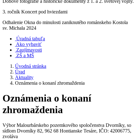
Dobové fotografie a historické dokumenty z 1. a 2. svetovej vojny.
3. ročník Koncert pod hviezdami
Odhalenie Okna do minulosti zaniknutého románskeho Kostola
sv. Michala 2024
Úradná tabuľa
Ako vybaviť
Zaujímavosti
ZŠ a MŠ
Úvodná stránka
Úrad
Aktuality
Oznámenia o konaní zhromaždenia
Oznámenia o konaní
zhromaždenia
Výbor Malourbárskeho pozemkového spoločenstva Dvorníky, so
sídlom Dvorníky 82, 962 68 Hontianske Tesáre, IČO: 42006775,
zvoláva