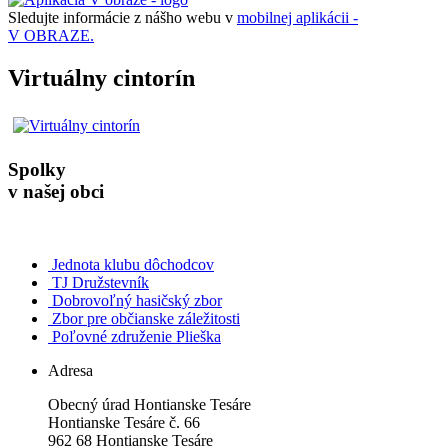
Sledujte informácie z nášho webu v
mobilnej aplikácii -
V OBRAZE.
Virtuálny cintorín
Spolky
v našej obci
Jednota klubu dôchodcov
TJ Družstevník
Dobrovoľný hasičský zbor
Zbor pre občianske záležitosti
Poľovné združenie Plieška
Adresa
Obecný úrad Hontianske Tesáre
Hontianske Tesáre č. 66
962 68 Hontianske Tesáre