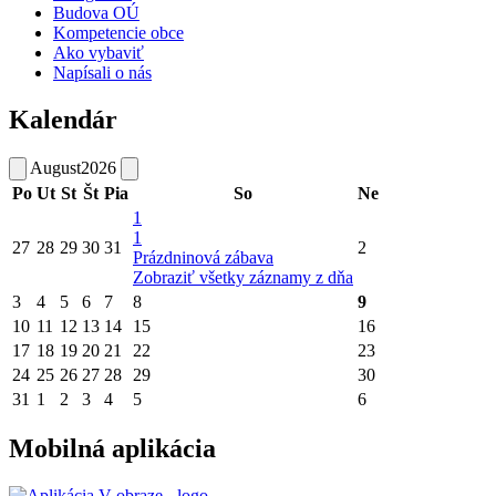
Budova OÚ
Kompetencie obce
Ako vybaviť
Napísali o nás
Kalendár
August
2026
Po
Ut
St
Št
Pia
So
Ne
1
1
27
28
29
30
31
2
Prázdninová zábava
Zobraziť všetky záznamy z dňa
3
4
5
6
7
8
9
10
11
12
13
14
15
16
17
18
19
20
21
22
23
24
25
26
27
28
29
30
31
1
2
3
4
5
6
Mobilná aplikácia