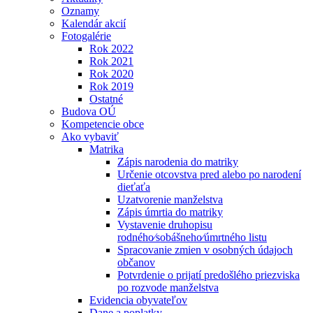
Oznamy
Kalendár akcií
Fotogalérie
Rok 2022
Rok 2021
Rok 2020
Rok 2019
Ostatné
Budova OÚ
Kompetencie obce
Ako vybaviť
Matrika
Zápis narodenia do matriky
Určenie otcovstva pred alebo po narodení
dieťaťa
Uzatvorenie manželstva
Zápis úmrtia do matriky
Vystavenie druhopisu
rodného⁄sobášneho⁄úmrtného listu
Spracovanie zmien v osobných údajoch
občanov
Potvrdenie o prijatí predošlého priezviska
po rozvode manželstva
Evidencia obyvateľov
Dane a poplatky