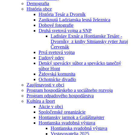
Demografia
História obce
História Tesár a Dvorník
Zaniknutá Ladzianska lesná železnica
Dobové fotografie
Druhá svetová vojna a SNP
Ladislav Exnár a Hontianske Tesáre -
Dvorníky z knihy Sitniansky rytier Juraj
Červenák
Prvá svetová vojna
Ľudový odev
Detský spevácky súbor a spevácko tanečný
súbor Hont
Židovská komunita
Ochotnícke divadlo
Zaujímavosti v obci
Program hospodárskeho a sociálneho rozvoja
Program odpadového hospodárstva
Kultúra a šport
Akcie v obci
Spoločenské organizácie
Hontiansky jarmok a Gulášmajster
Hontianska svadobná výstava
Hontianska svadobná výstava
Vystavovatelia 2025