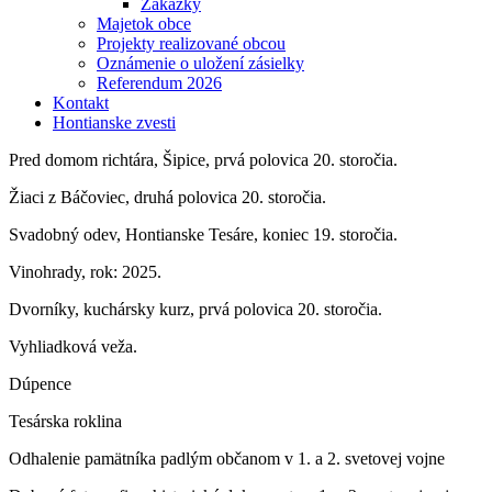
Zákazky
Majetok obce
Projekty realizované obcou
Oznámenie o uložení zásielky
Referendum 2026
Kontakt
Hontianske zvesti
Pred domom richtára, Šipice, prvá polovica 20. storočia.
Žiaci z Báčoviec, druhá polovica 20. storočia.
Svadobný odev, Hontianske Tesáre, koniec 19. storočia.
Vinohrady, rok: 2025.
Dvorníky, kuchársky kurz, prvá polovica 20. storočia.
Vyhliadková veža.
Dúpence
Tesárska roklina
Odhalenie pamätníka padlým občanom v 1. a 2. svetovej vojne