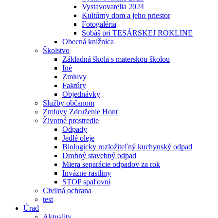
Vystavovatelia 2024
Kultúrny dom a jeho priestor
Fotogaléria
Sobáš pri TESÁRSKEJ ROKLINE
Obecná knižnica
Školstvo
Základná škola s materskou školou
Iné
Zmluvy
Faktúry
Objednávky
Služby občanom
Zmluvy Združenie Hont
Životné prostredie
Odpady
Jedlé oleje
Biologicky rozložiteľný kuchynský odpad
Drobný stavebný odpad
Miera separácie odpadov za rok
Invázne rastliny
STOP spaľovni
Civilná ochrana
test
Úrad
Aktuality