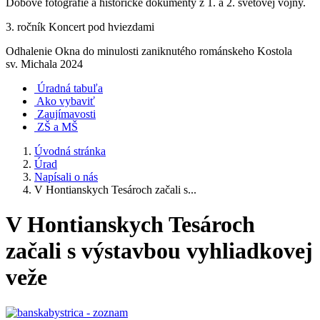
Dobové fotografie a historické dokumenty z 1. a 2. svetovej vojny.
3. ročník Koncert pod hviezdami
Odhalenie Okna do minulosti zaniknutého románskeho Kostola
sv. Michala 2024
Úradná tabuľa
Ako vybaviť
Zaujímavosti
ZŠ a MŠ
Úvodná stránka
Úrad
Napísali o nás
V Hontianskych Tesároch začali s...
V Hontianskych Tesároch
začali s výstavbou vyhliadkovej
veže