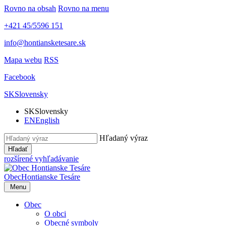
Rovno na obsah
Rovno na menu
+421 45/5596 151
info@hontiansketesare.sk
Mapa webu
RSS
Facebook
SK
Slovensky
SK
Slovensky
EN
English
Hľadaný výraz
Hľadať
rozšírené vyhľadávanie
Obec
Hontianske Tesáre
Menu
Obec
O obci
Obecné symboly