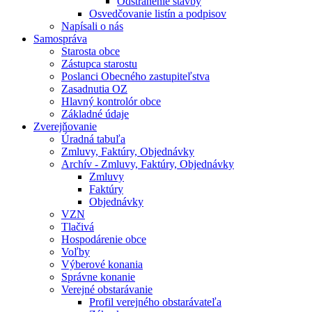
Odstránenie stavby
Osvedčovanie listín a podpisov
Napísali o nás
Samospráva
Starosta obce
Zástupca starostu
Poslanci Obecného zastupiteľstva
Zasadnutia OZ
Hlavný kontrolór obce
Základné údaje
Zverejňovanie
Úradná tabuľa
Zmluvy, Faktúry, Objednávky
Archív - Zmluvy, Faktúry, Objednávky
Zmluvy
Faktúry
Objednávky
VZN
Tlačivá
Hospodárenie obce
Voľby
Výberové konania
Správne konanie
Verejné obstarávanie
Profil verejného obstarávateľa