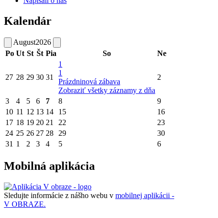
Napísali o nás
Kalendár
August
2026
Po
Ut
St
Št
Pia
So
Ne
1
1
27
28
29
30
31
2
Prázdninová zábava
Zobraziť všetky záznamy z dňa
3
4
5
6
7
8
9
10
11
12
13
14
15
16
17
18
19
20
21
22
23
24
25
26
27
28
29
30
31
1
2
3
4
5
6
Mobilná aplikácia
Sledujte informácie z nášho webu v
mobilnej aplikácii -
V OBRAZE.