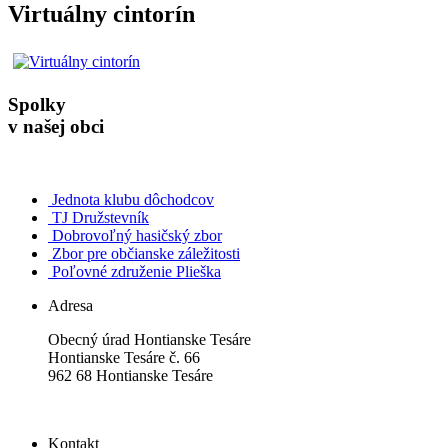
Virtuálny cintorín
Spolky
v našej obci
Jednota klubu dôchodcov
TJ Družstevník
Dobrovoľný hasičský zbor
Zbor pre občianske záležitosti
Poľovné združenie Plieška
Adresa
Obecný úrad Hontianske Tesáre
Hontianske Tesáre č. 66
962 68 Hontianske Tesáre
Kontakt