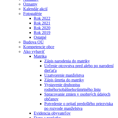
Oznamy
Kalendár akcií
Fotogalérie
Rok 2022
Rok 2021
Rok 2020
Rok 2019
Ostatné
Budova OÚ
Kompetencie obce
Ako vybaviť
Matrika
Zápis narodenia do matriky
Určenie otcovstva pred alebo po narodení
dieťaťa
Uzatvorenie manželstva
Zápis úmrtia do matriky
Vystavenie druhopisu
rodného⁄sobášneho⁄úmrtného listu
Spracovanie zmien v osobných údajoch
občanov
Potvrdenie o prijatí predošlého priezviska
po rozvode manželstva
Evidencia obyvateľov
Dane a poplatky