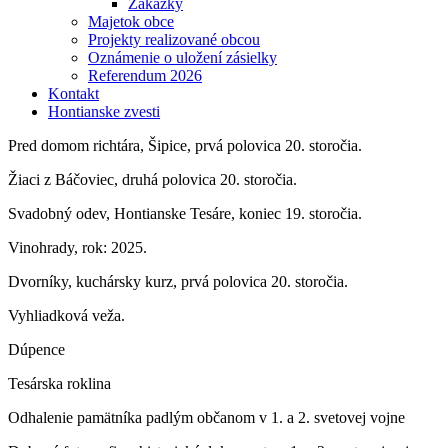
Zákazky
Majetok obce
Projekty realizované obcou
Oznámenie o uložení zásielky
Referendum 2026
Kontakt
Hontianske zvesti
Pred domom richtára, Šipice, prvá polovica 20. storočia.
Žiaci z Báčoviec, druhá polovica 20. storočia.
Svadobný odev, Hontianske Tesáre, koniec 19. storočia.
Vinohrady, rok: 2025.
Dvorníky, kuchársky kurz, prvá polovica 20. storočia.
Vyhliadková veža.
Dúpence
Tesárska roklina
Odhalenie pamätníka padlým občanom v 1. a 2. svetovej vojne