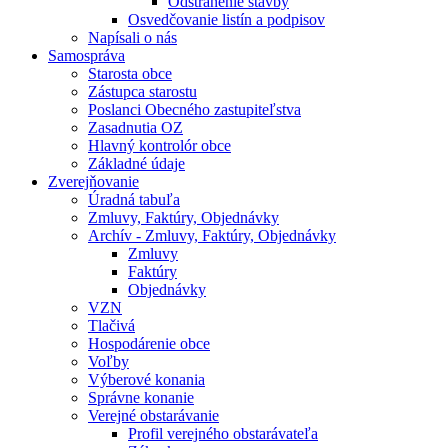
Odstránenie stavby
Osvedčovanie listín a podpisov
Napísali o nás
Samospráva
Starosta obce
Zástupca starostu
Poslanci Obecného zastupiteľstva
Zasadnutia OZ
Hlavný kontrolór obce
Základné údaje
Zverejňovanie
Úradná tabuľa
Zmluvy, Faktúry, Objednávky
Archív - Zmluvy, Faktúry, Objednávky
Zmluvy
Faktúry
Objednávky
VZN
Tlačivá
Hospodárenie obce
Voľby
Výberové konania
Správne konanie
Verejné obstarávanie
Profil verejného obstarávateľa