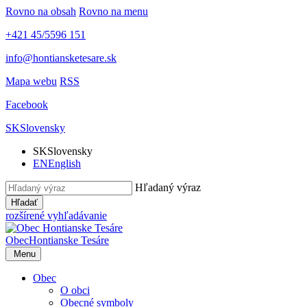
Rovno na obsah
Rovno na menu
+421 45/5596 151
info@hontiansketesare.sk
Mapa webu
RSS
Facebook
SK
Slovensky
SK
Slovensky
EN
English
Hľadaný výraz
Hľadať
rozšírené vyhľadávanie
Obec
Hontianske Tesáre
Menu
Obec
O obci
Obecné symboly