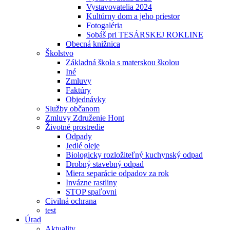
Vystavovatelia 2024
Kultúrny dom a jeho priestor
Fotogaléria
Sobáš pri TESÁRSKEJ ROKLINE
Obecná knižnica
Školstvo
Základná škola s materskou školou
Iné
Zmluvy
Faktúry
Objednávky
Služby občanom
Zmluvy Združenie Hont
Životné prostredie
Odpady
Jedlé oleje
Biologicky rozložiteľný kuchynský odpad
Drobný stavebný odpad
Miera separácie odpadov za rok
Invázne rastliny
STOP spaľovni
Civilná ochrana
test
Úrad
Aktuality