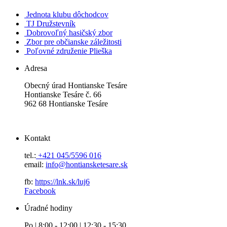
Jednota klubu dôchodcov
TJ Družstevník
Dobrovoľný hasičský zbor
Zbor pre občianske záležitosti
Poľovné združenie Plieška
Adresa
Obecný úrad Hontianske Tesáre
Hontianske Tesáre č. 66
962 68 Hontianske Tesáre
Kontakt
tel.:
+421 045/5596 016
email:
info@hontiansketesare.sk
fb:
https://lnk.sk/luj6
Facebook
Úradné hodiny
Po | 8:00 - 12:00 | 12:30 - 15:30