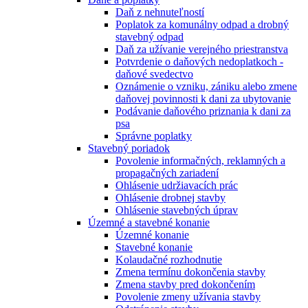
Daň z nehnuteľností
Poplatok za komunálny odpad a drobný
stavebný odpad
Daň za užívanie verejného priestranstva
Potvrdenie o daňových nedoplatkoch -
daňové svedectvo
Oznámenie o vzniku, zániku alebo zmene
daňovej povinnosti k dani za ubytovanie
Podávanie daňového priznania k dani za
psa
Správne poplatky
Stavebný poriadok
Povolenie informačných, reklamných a
propagačných zariadení
Ohlásenie udržiavacích prác
Ohlásenie drobnej stavby
Ohlásenie stavebných úprav
Územné a stavebné konanie
Územné konanie
Stavebné konanie
Kolaudačné rozhodnutie
Zmena termínu dokončenia stavby
Zmena stavby pred dokončením
Povolenie zmeny užívania stavby