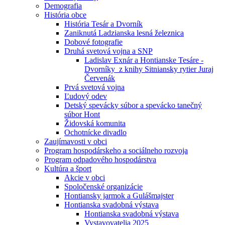
Demografia
História obce
História Tesár a Dvorník
Zaniknutá Ladzianska lesná železnica
Dobové fotografie
Druhá svetová vojna a SNP
Ladislav Exnár a Hontianske Tesáre -
Dvorníky z knihy Sitniansky rytier Juraj
Červenák
Prvá svetová vojna
Ľudový odev
Detský spevácky súbor a spevácko tanečný
súbor Hont
Židovská komunita
Ochotnícke divadlo
Zaujímavosti v obci
Program hospodárskeho a sociálneho rozvoja
Program odpadového hospodárstva
Kultúra a šport
Akcie v obci
Spoločenské organizácie
Hontiansky jarmok a Gulášmajster
Hontianska svadobná výstava
Hontianska svadobná výstava
Vystavovatelia 2025