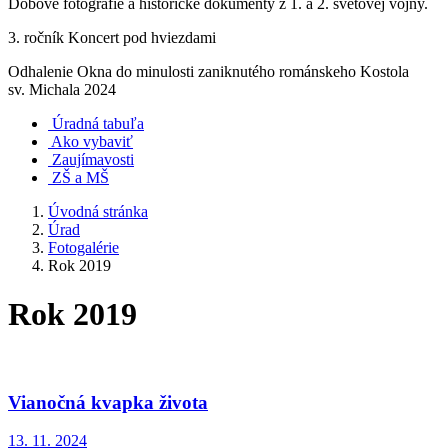
Dobové fotografie a historické dokumenty z 1. a 2. svetovej vojny.
3. ročník Koncert pod hviezdami
Odhalenie Okna do minulosti zaniknutého románskeho Kostola
sv. Michala 2024
Úradná tabuľa
Ako vybaviť
Zaujímavosti
ZŠ a MŠ
Úvodná stránka
Úrad
Fotogalérie
Rok 2019
Rok 2019
Vianočná kvapka života
13. 11. 2024