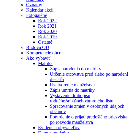
Oznamy
Kalendár akcií
Fotogalérie
Rok 2022
Rok 2021
Rok 2020
Rok 2019
Ostatné
Budova OÚ
Kompetencie obce
Ako vybaviť
Matrika
Zápis narodenia do matriky
Určenie otcovstva pred alebo po narodení
dieťaťa
Uzatvorenie manželstva
Zápis úmrtia do matriky
Vystavenie druhopisu
rodného⁄sobášneho⁄úmrtného listu
Spracovanie zmien v osobných údajoch
občanov
Potvrdenie o prijatí predošlého priezviska
po rozvode manželstva
Evidencia obyvateľov
Dane a poplatky