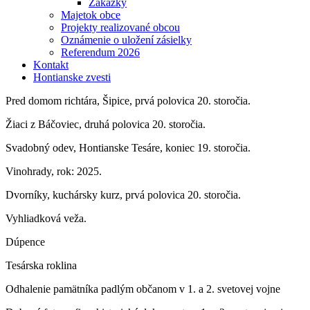
Zákazky
Majetok obce
Projekty realizované obcou
Oznámenie o uložení zásielky
Referendum 2026
Kontakt
Hontianske zvesti
Pred domom richtára, Šipice, prvá polovica 20. storočia.
Žiaci z Báčoviec, druhá polovica 20. storočia.
Svadobný odev, Hontianske Tesáre, koniec 19. storočia.
Vinohrady, rok: 2025.
Dvorníky, kuchársky kurz, prvá polovica 20. storočia.
Vyhliadková veža.
Dúpence
Tesárska roklina
Odhalenie pamätníka padlým občanom v 1. a 2. svetovej vojne