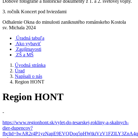
Dobové fotografie a historické dokumenty z 1. a 2. svetovej vojny.
3. ročník Koncert pod hviezdami
Odhalenie Okna do minulosti zaniknutého románskeho Kostola
sv. Michala 2024
Úradná tabuľa
Ako vybaviť
Zaujímavosti
ZŠ a MŠ
Úvodná stránka
Úrad
Napísali o nás
Region HONT
Region HONT
-
https://www.regionhont.sk/vylet-do-tesarskej-rokliny-a-skalnych-
dier-dupencov?
fbclid=IwAR2r4P1yzNapE9EVQDoq5pHWtkiVzV1FZlLY3ZnA4