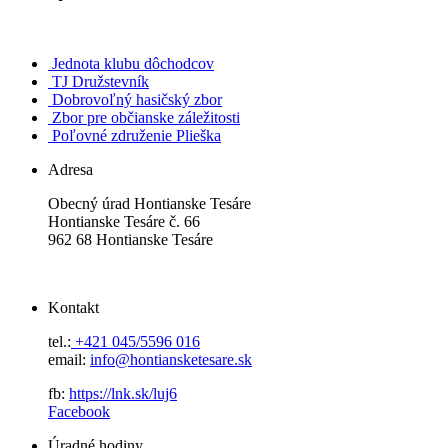
Jednota klubu dôchodcov
TJ Družstevník
Dobrovoľný hasičský zbor
Zbor pre občianske záležitosti
Poľovné združenie Plieška
Adresa
Obecný úrad Hontianske Tesáre
Hontianske Tesáre č. 66
962 68 Hontianske Tesáre
Kontakt
tel.:
+421 045/5596 016
email:
info@hontiansketesare.sk
fb:
https://lnk.sk/luj6
Facebook
Úradné hodiny