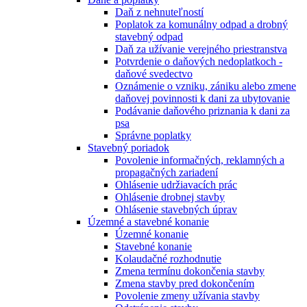
Daň z nehnuteľností
Poplatok za komunálny odpad a drobný
stavebný odpad
Daň za užívanie verejného priestranstva
Potvrdenie o daňových nedoplatkoch -
daňové svedectvo
Oznámenie o vzniku, zániku alebo zmene
daňovej povinnosti k dani za ubytovanie
Podávanie daňového priznania k dani za
psa
Správne poplatky
Stavebný poriadok
Povolenie informačných, reklamných a
propagačných zariadení
Ohlásenie udržiavacích prác
Ohlásenie drobnej stavby
Ohlásenie stavebných úprav
Územné a stavebné konanie
Územné konanie
Stavebné konanie
Kolaudačné rozhodnutie
Zmena termínu dokončenia stavby
Zmena stavby pred dokončením
Povolenie zmeny užívania stavby