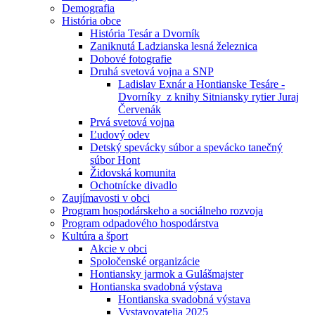
Demografia
História obce
História Tesár a Dvorník
Zaniknutá Ladzianska lesná železnica
Dobové fotografie
Druhá svetová vojna a SNP
Ladislav Exnár a Hontianske Tesáre -
Dvorníky z knihy Sitniansky rytier Juraj
Červenák
Prvá svetová vojna
Ľudový odev
Detský spevácky súbor a spevácko tanečný
súbor Hont
Židovská komunita
Ochotnícke divadlo
Zaujímavosti v obci
Program hospodárskeho a sociálneho rozvoja
Program odpadového hospodárstva
Kultúra a šport
Akcie v obci
Spoločenské organizácie
Hontiansky jarmok a Gulášmajster
Hontianska svadobná výstava
Hontianska svadobná výstava
Vystavovatelia 2025