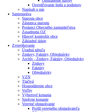
Odstránenie stavby
Osvedčovanie listín a podpisov
Napísali o nás
Samospráva
Starosta obce
Zástupca starostu
Poslanci Obecného zastupiteľstva
Zasadnutia OZ
Hlavný kontrolór obce
Základné údaje
Zverejňovanie
Úradná tabuľa
Zmluvy, Faktúry, Objednávky
Archív - Zmluvy, Faktúry, Objednávky
Zmluvy
Faktúry
Objednávky
VZN
Tlačivá
Hospodárenie obce
Voľby
Výberové konania
Správne konanie
Verejné obstarávanie
Profil verejného obstarávateľa