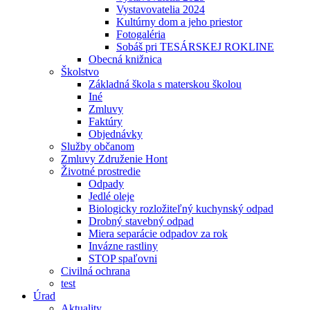
Vystavovatelia 2024
Kultúrny dom a jeho priestor
Fotogaléria
Sobáš pri TESÁRSKEJ ROKLINE
Obecná knižnica
Školstvo
Základná škola s materskou školou
Iné
Zmluvy
Faktúry
Objednávky
Služby občanom
Zmluvy Združenie Hont
Životné prostredie
Odpady
Jedlé oleje
Biologicky rozložiteľný kuchynský odpad
Drobný stavebný odpad
Miera separácie odpadov za rok
Invázne rastliny
STOP spaľovni
Civilná ochrana
test
Úrad
Aktuality