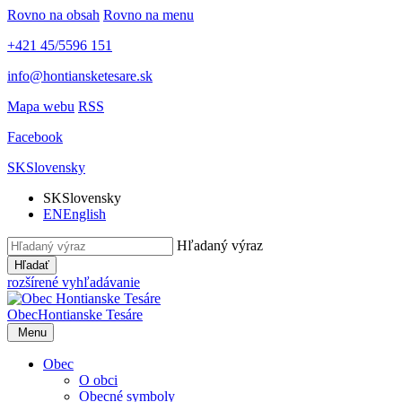
Rovno na obsah
Rovno na menu
+421 45/5596 151
info@hontiansketesare.sk
Mapa webu
RSS
Facebook
SK
Slovensky
SK
Slovensky
EN
English
Hľadaný výraz
Hľadať
rozšírené vyhľadávanie
Obec
Hontianske Tesáre
Menu
Obec
O obci
Obecné symboly