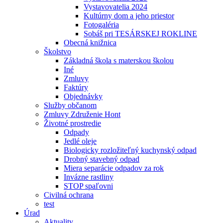
Vystavovatelia 2024
Kultúrny dom a jeho priestor
Fotogaléria
Sobáš pri TESÁRSKEJ ROKLINE
Obecná knižnica
Školstvo
Základná škola s materskou školou
Iné
Zmluvy
Faktúry
Objednávky
Služby občanom
Zmluvy Združenie Hont
Životné prostredie
Odpady
Jedlé oleje
Biologicky rozložiteľný kuchynský odpad
Drobný stavebný odpad
Miera separácie odpadov za rok
Invázne rastliny
STOP spaľovni
Civilná ochrana
test
Úrad
Aktuality