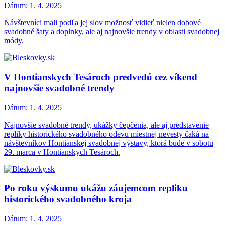
Dátum:
1. 4. 2025
Návštevníci mali podľa jej slov možnosť vidieť nielen dobové
svadobné šaty a doplnky, ale aj najnovšie trendy v oblasti svadobnej
módy.
V Hontianskych Tesároch predvedú cez víkend
najnovšie svadobné trendy
Dátum:
1. 4. 2025
Najnovšie svadobné trendy, ukážky čepčenia, ale aj predstavenie
repliky historického svadobného odevu miestnej nevesty čaká na
návštevníkov Hontianskej svadobnej výstavy, ktorá bude v sobotu
29. marca v Hontianskych Tesároch.
Po roku výskumu ukážu záujemcom repliku
historického svadobného kroja
Dátum:
1. 4. 2025