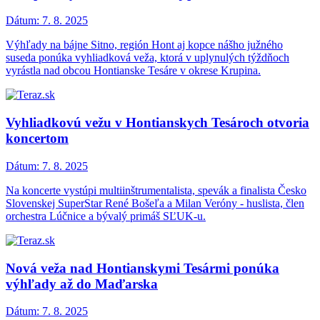
Dátum:
7. 8. 2025
Výhľady na bájne Sitno, región Hont aj kopce nášho južného
suseda ponúka vyhliadková veža, ktorá v uplynulých týždňoch
vyrástla nad obcou Hontianske Tesáre v okrese Krupina.
Vyhliadkovú vežu v Hontianskych Tesároch otvoria
koncertom
Dátum:
7. 8. 2025
Na koncerte vystúpi multiinštrumentalista, spevák a finalista Česko
Slovenskej SuperStar René Bošeľa a Milan Veróny - huslista, člen
orchestra Lúčnice a bývalý primáš SĽUK-u.
Nová veža nad Hontianskymi Tesármi ponúka
výhľady až do Maďarska
Dátum:
7. 8. 2025