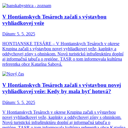
V Hontianskych Tesároch začali s výstavbou
vyhliadkovej veže
Dátum:
5. 5. 2025
HONTIANSKE TESÁRE – V Hontianskych Tesároch v okrese
Krupina začali s výstavbou novej vyhliadkovej veže, kaplnky a
oddychovej zóny s ohniskom. Novú turistickú infraštruktúru doplní
aj informačná tabuľa o regióne. TASR o tom informovala kultúrna
referentka obce Katarína Sabová.
V Hontianskych Tesároch začali s výstavbou novej
vyhliadkovej veže: Kedy by mala byť hotová?
Dátum:
5. 5. 2025
V Hontianskych Tesároch v okrese Krupina začali s výstavbou
novej vyhliadkovej veže, kaplnky a oddychovej zóny s ohniskom.
Novú turistickú infraštruktúru doplní aj informačná tabuľa o
regióne. TASR o tom informovala kultúrna referentka obce Katarína