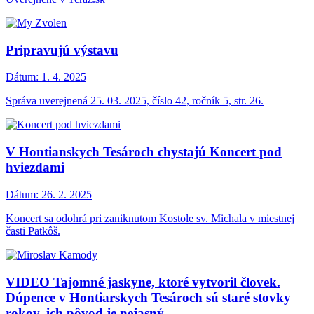
Pripravujú výstavu
Dátum:
1. 4. 2025
Správa uverejnená 25. 03. 2025, číslo 42, ročník 5, str. 26.
V Hontianskych Tesároch chystajú Koncert pod
hviezdami
Dátum:
26. 2. 2025
Koncert sa odohrá pri zaniknutom Kostole sv. Michala v miestnej
časti Patkôš.
VIDEO Tajomné jaskyne, ktoré vytvoril človek.
Dúpence v Hontiarskych Tesároch sú staré stovky
rokov, ich pôvod je nejasný