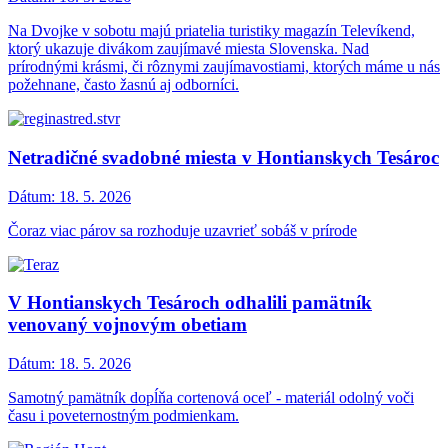
Na Dvojke v sobotu majú priatelia turistiky magazín Televíkend,
ktorý ukazuje divákom zaujímavé miesta Slovenska. Nad
prírodnými krásmi, či rôznymi zaujímavostiami, ktorých máme u nás
požehnane, často žasnú aj odborníci.
Netradičné svadobné miesta v Hontianskych Tesároc
Dátum:
18. 5. 2026
Čoraz viac párov sa rozhoduje uzavrieť sobáš v prírode
V Hontianskych Tesároch odhalili pamätník
venovaný vojnovým obetiam
Dátum:
18. 5. 2026
Samotný pamätník dopĺňa cortenová oceľ - materiál odolný voči
času i poveternostným podmienkam.