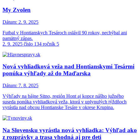
My Zvolen
Dátum:
2. 9. 2025
Futbal v Hontianskych Tesároch oslávil 90 rokov, nechýbal ani
pamätný zápas.
2. 9. 2025 číslo 134 ročník 5
Nová vyhliadková veža nad Hontianskymi Tesármi
ponúka výhľady až do Maďarska
Dátum:
7. 8. 2025
Výhľady na bájne Sitno, región Hont aj kopce nášho južného
suseda ponúka vyhliadková veža, ktorá v uplynulých týždňoch
vyrástla nad obcou Hontianske Tesáre v okrese Krupina.
Na Slovensku vyrástla nová vyhliadka: Výhľad ako
z rozprávky a trasa vhodná aj pre deti