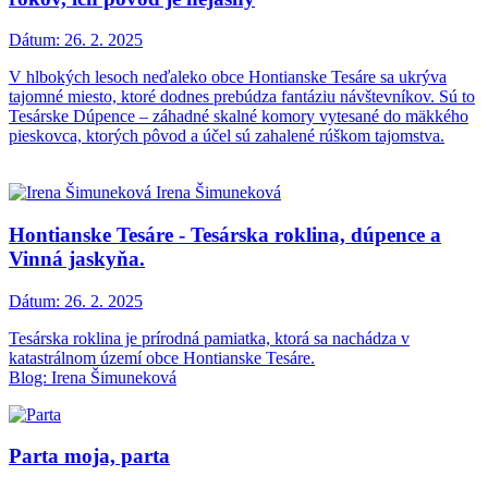
Dátum:
26. 2. 2025
V hlbokých lesoch neďaleko obce Hontianske Tesáre sa ukrýva
tajomné miesto, ktoré dodnes prebúdza fantáziu návštevníkov. Sú to
Tesárske Dúpence – záhadné skalné komory vytesané do mäkkého
pieskovca, ktorých pôvod a účel sú zahalené rúškom tajomstva.
Hontianske Tesáre - Tesárska roklina, dúpence a
Vinná jaskyňa.
Dátum:
26. 2. 2025
Tesárska roklina je prírodná pamiatka, ktorá sa nachádza v
katastrálnom území obce Hontianske Tesáre.
Blog: Irena Šimuneková
Parta moja, parta