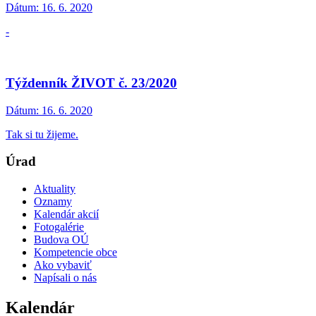
Dátum:
16. 6. 2020
-
Týždenník ŽIVOT č. 23/2020
Dátum:
16. 6. 2020
Tak si tu žijeme.
Úrad
Aktuality
Oznamy
Kalendár akcií
Fotogalérie
Budova OÚ
Kompetencie obce
Ako vybaviť
Napísali o nás
Kalendár