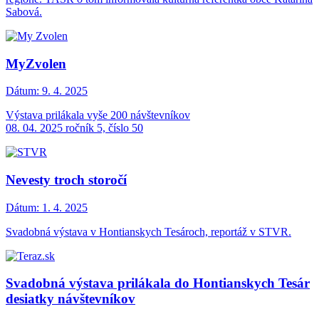
Sabová.
MyZvolen
Dátum:
9. 4. 2025
Výstava prilákala vyše 200 návštevníkov
08. 04. 2025 ročník 5, číslo 50
Nevesty troch storočí
Dátum:
1. 4. 2025
Svadobná výstava v Hontianskych Tesároch, reportáž v STVR.
Svadobná výstava prilákala do Hontianskych Tesár
desiatky návštevníkov