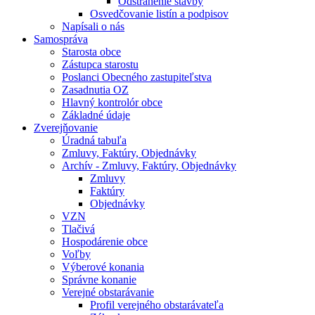
Odstránenie stavby
Osvedčovanie listín a podpisov
Napísali o nás
Samospráva
Starosta obce
Zástupca starostu
Poslanci Obecného zastupiteľstva
Zasadnutia OZ
Hlavný kontrolór obce
Základné údaje
Zverejňovanie
Úradná tabuľa
Zmluvy, Faktúry, Objednávky
Archív - Zmluvy, Faktúry, Objednávky
Zmluvy
Faktúry
Objednávky
VZN
Tlačivá
Hospodárenie obce
Voľby
Výberové konania
Správne konanie
Verejné obstarávanie
Profil verejného obstarávateľa