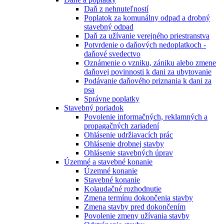
Daň z nehnuteľností
Poplatok za komunálny odpad a drobný
stavebný odpad
Daň za užívanie verejného priestranstva
Potvrdenie o daňových nedoplatkoch -
daňové svedectvo
Oznámenie o vzniku, zániku alebo zmene
daňovej povinnosti k dani za ubytovanie
Podávanie daňového priznania k dani za
psa
Správne poplatky
Stavebný poriadok
Povolenie informačných, reklamných a
propagačných zariadení
Ohlásenie udržiavacích prác
Ohlásenie drobnej stavby
Ohlásenie stavebných úprav
Územné a stavebné konanie
Územné konanie
Stavebné konanie
Kolaudačné rozhodnutie
Zmena termínu dokončenia stavby
Zmena stavby pred dokončením
Povolenie zmeny užívania stavby