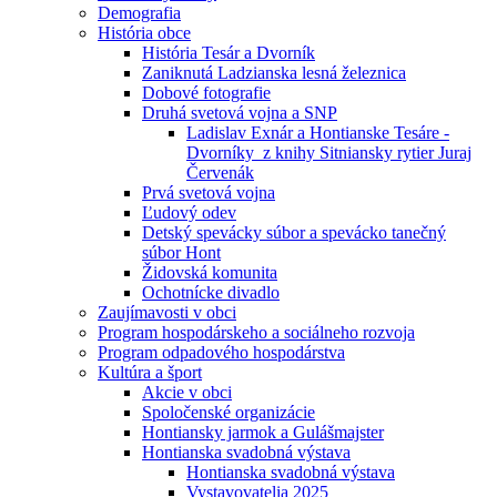
Demografia
História obce
História Tesár a Dvorník
Zaniknutá Ladzianska lesná železnica
Dobové fotografie
Druhá svetová vojna a SNP
Ladislav Exnár a Hontianske Tesáre -
Dvorníky z knihy Sitniansky rytier Juraj
Červenák
Prvá svetová vojna
Ľudový odev
Detský spevácky súbor a spevácko tanečný
súbor Hont
Židovská komunita
Ochotnícke divadlo
Zaujímavosti v obci
Program hospodárskeho a sociálneho rozvoja
Program odpadového hospodárstva
Kultúra a šport
Akcie v obci
Spoločenské organizácie
Hontiansky jarmok a Gulášmajster
Hontianska svadobná výstava
Hontianska svadobná výstava
Vystavovatelia 2025