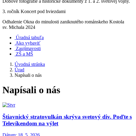
Dobové fotografie a historické dokumenty z 1. a 2. svetovej vojny.
3. ročník Koncert pod hviezdami
Odhalenie Okna do minulosti zaniknutého románskeho Kostola
sv. Michala 2024
Úradná tabuľa
Ako vybaviť
Zaujímavosti
ZŠ a MŠ
Úvodná stránka
Úrad
Napísali o nás
Napísali o nás
Štiavnický stratovulkán skrýva svetový div. Poďte s
Televíkendom na výlet
Dátum:
18. 5. 2026