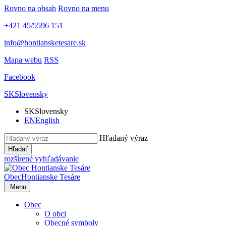
Rovno na obsah
Rovno na menu
+421 45/5596 151
info@hontiansketesare.sk
Mapa webu
RSS
Facebook
SK
Slovensky
SK
Slovensky
EN
English
Hľadaný výraz
Hľadať
rozšírené vyhľadávanie
Obec
Hontianske Tesáre
Menu
Obec
O obci
Obecné symboly