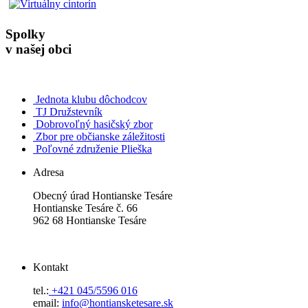
Spolky
v našej obci
Jednota klubu dôchodcov
TJ Družstevník
Dobrovoľný hasičský zbor
Zbor pre občianske záležitosti
Poľovné združenie Plieška
Adresa
Obecný úrad Hontianske Tesáre
Hontianske Tesáre č. 66
962 68 Hontianske Tesáre
Kontakt
tel.:
+421 045/5596 016
email:
info@hontiansketesare.sk