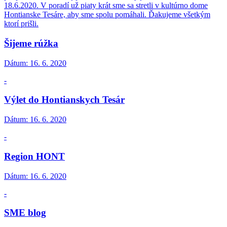
18.6.2020. V poradí už piaty krát sme sa stretli v kultúrno dome
Hontianske Tesáre, aby sme spolu pomáhali. Ďakujeme všetkým
ktorí prišli.
Šijeme rúžka
Dátum:
16. 6. 2020
-
Výlet do Hontianskych Tesár
Dátum:
16. 6. 2020
-
Region HONT
Dátum:
16. 6. 2020
-
SME blog