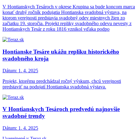
V Hontianskych Tesároch v okrese Krupina sa bude koncom marca
konať druhý ročník podujatia Hontianska svadobná výstava, na
ktorom verejnosti predstavia svadobný odev miestnych žien zo
začiatku 19. storočia. Projekt repliky svadobného odevu nevesty z
Hontianskych Tesár z roku 1816 vznikol vďaka podpo
Hontianske Tesáre ukážu repliku historického
svadobného kroja
Dátum:
1. 4. 2025
Projekt, ktorému predchádzal ročný výskum, chcú verejnosti
predstaviť na podujatí Hontianska svadobná výstava.
V Hontianskych Tesároch predvedú najnovšie
svadobné trendy
Dátum:
1. 4. 2025
Uverejnené v Teraz.sk