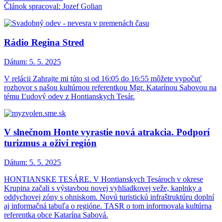
Článok spracoval: Jozef Golian
Rádio Regina Stred
Dátum:
5. 5. 2025
V relácii Zahrajte mi túto si od 16:05 do 16:55 môžete vypočuť
rozhovor s našou kultúrnou referentkou Mgr. Katarínou Sabovou na
tému Ľudový odev z Hontianskych Tesár.
V slnečnom Honte vyrastie nová atrakcia. Podporí
turizmus a oživí región
Dátum:
5. 5. 2025
HONTIANSKE TESÁRE. V Hontianskych Tesároch v okrese
Krupina začali s výstavbou novej vyhliadkovej veže, kaplnky a
oddychovej zóny s ohniskom. Novú turistickú infraštruktúru doplní
aj informačná tabuľa o regióne. TASR o tom informovala kultúrna
referentka obce Katarína Sabová.