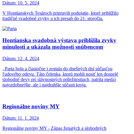
Dátum:
10. 5. 2024
V Hontianskych Tesároch pripravili podujatie, ktoré priblížilo
tradičné svadobné zvyky a ich presah do 21. storočia.
Hontianska svadobná výstava priblížila zvyky
minulosti a ukázala možnosti snúbencom
Dátum:
12. 4. 2024
,,Parta bola a čiastočne i zostala do dnešných dní súčasťou
ľudového odevu. Táto čelenka, ktorú mohli nosiť len dospelé
slobodné devy pri slávnostných príležitostiach, patrila medzi
najozdobnejšie, ale i najdrahšie súčasti kroja.
Regionálne noviny MY
Dátum:
11. 1. 2024
Regionálne noviny MY - Zápas ženatých a slobodných