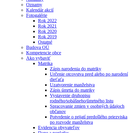
Oznamy
Kalendár akcií
Fotogalérie
Rok 2022
Rok 2021
Rok 2020
Rok 2019
Ostatné
Budova OÚ
Kompetencie obce
Ako vybaviť
Matrika
Zápis narodenia do matriky
Určenie otcovstva pred alebo po narodení
dieťaťa
Uzatvorenie manželstva
Zápis úmrtia do matriky
Vystavenie druhopisu
rodného⁄sobášneho⁄úmrtného listu
Spracovanie zmien v osobných údajoch
občanov
Potvrdenie o prijatí predošlého priezviska
po rozvode manželstva
Evidencia obyvateľov
Dane a poplatky