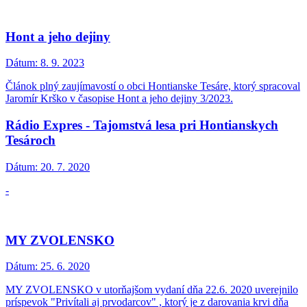
Hont a jeho dejiny
Dátum:
8. 9. 2023
Článok plný zaujímavostí o obci Hontianske Tesáre, ktorý spracoval
Jaromír Krško v časopise Hont a jeho dejiny 3/2023.
Rádio Expres - Tajomstvá lesa pri Hontianskych
Tesároch
Dátum:
20. 7. 2020
-
MY ZVOLENSKO
Dátum:
25. 6. 2020
MY ZVOLENSKO v utorňajšom vydaní dňa 22.6. 2020 uverejnilo
príspevok "Privítali aj prvodarcov" , ktorý je z darovania krvi dňa