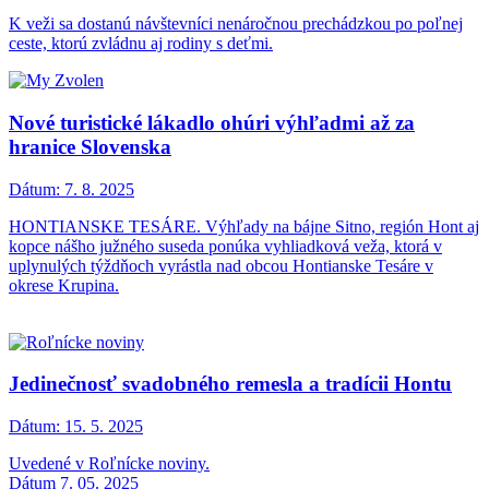
K veži sa dostanú návštevníci nenáročnou prechádzkou po poľnej
ceste, ktorú zvládnu aj rodiny s deťmi.
Nové turistické lákadlo ohúri výhľadmi až za
hranice Slovenska
Dátum:
7. 8. 2025
HONTIANSKE TESÁRE. Výhľady na bájne Sitno, región Hont aj
kopce nášho južného suseda ponúka vyhliadková veža, ktorá v
uplynulých týždňoch vyrástla nad obcou Hontianske Tesáre v
okrese Krupina.
Jedinečnosť svadobného remesla a tradícii Hontu
Dátum:
15. 5. 2025
Uvedené v Roľnícke noviny.
Dátum 7. 05. 2025