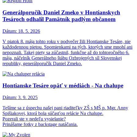
Generálporučík Daniel Zmeko v Hontianskych
Tesároch odhalil Pamätník padlým občanom
Dátum:
18. 5. 2026
V piatok 8. mája tohto roku v podvečer žili Hontianske Tesáre, nie
každodennou pietou. Spomienkami na tých, ktorých sme mnohí ani
nepoznali. Takej piety sa zúčastnil, funkčne až do tohtoročného 6.
mája, náčelník Generálneho štábu Ozbrojených síl Slovenskej
republiky, generálporučík Daniel Zmeko.
Hontianske Tesáre opäť v médiách - Na chalupe
Dátum:
3. 9. 2025
Tešíme sa z úspechu našej pani riaditeľky ZŠ s MŠ p. Mgr. Anny
Spišiakovej, ktorá bola súčasťou relácie Na chalupe.
Pozerali ste v nedeľu vysielanie?
Prinášame fotky z backstage natáčania.