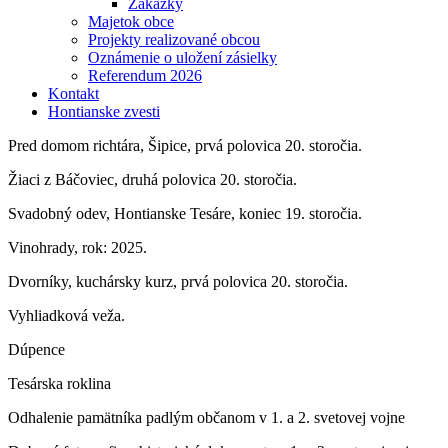
Zákazky
Majetok obce
Projekty realizované obcou
Oznámenie o uložení zásielky
Referendum 2026
Kontakt
Hontianske zvesti
Pred domom richtára, Šipice, prvá polovica 20. storočia.
Žiaci z Báčoviec, druhá polovica 20. storočia.
Svadobný odev, Hontianske Tesáre, koniec 19. storočia.
Vinohrady, rok: 2025.
Dvorníky, kuchársky kurz, prvá polovica 20. storočia.
Vyhliadková veža.
Dúpence
Tesárska roklina
Odhalenie pamätníka padlým občanom v 1. a 2. svetovej vojne